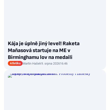
Kája je úplně jiný level! Raketa
Maňasová startuje na ME v
Birminghamu lov na medaili
Atletika
Martin Hašek
9. srpna 2026
16:46