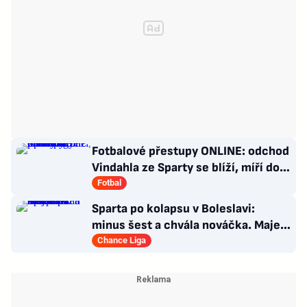
Fotbalové přestupy ONLINE: odchod
Vindahla ze Sparty se blíží, míří do
druhé italské ligy
Fotbal
Sparta po kolapsu v Boleslavi:
minus šest a chvála nováčka. Majer
má silnou zbraň
Chance Liga