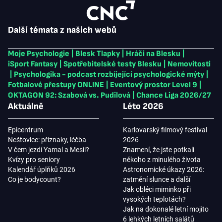
Další témata z našich webů
Moje Psychologie
|
Blesk Tlapky
|
Hráči na Blesku
|
iSport Fantasy
|
Spotřebitelské testy Blesku
|
Nemovitosti
|
Psychologika - podcast rozbíjející psychologické mýty
|
Fotbalové přestupy ONLINE
|
Eventový prostor Level 9
|
OKTAGON 92: Szabová vs. Pudilová
|
Chance Liga 2026/27
Aktuálně
Léto 2026
Epicentrum
Karlovarský filmový festival
Neštovice: příznaky, léčba
2026
V čem jezdí Yamal a Mesii?
Znamení, že jste potkali
Kvízy pro seniory
někoho z minulého života
Kalendář úplňků 2026
Astronomické úkazy 2026:
Co je bodycount?
zatmění slunce a další
Jak obléci miminko při
vysokých teplotách?
Jak na dokonalé letní mojito
6 lehkých letních salátů