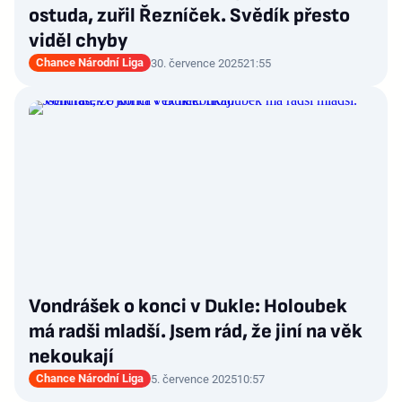
ostuda, zuřil Řezníček. Svědík přesto
viděl chyby
Chance Národní Liga
30. července 2025
21:55
Vondrášek o konci v Dukle: Holoubek
má radši mladší. Jsem rád, že jiní na věk
nekoukají
Chance Národní Liga
5. července 2025
10:57