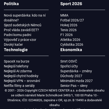
Politika
Sport 2026
Nová superdávka: kdo na ní
MMA
dosáhne?
Fotbal 2026/27
Sjezd sudetských Němců
Hokej 2026
Proč vláda zavádí EET?
Tenis 2026
Padni komu padni
F1 2026
Výpověď z práce vzor
Atletika 2026
Divoký kačer
Cyklistika 2026
Technologie
Ekonomika
SpaceX na burze
Smrt OSVČ
Nejlepší telefony
Spořicí účty
Nejlepší AI zdarma
Superdávka – změny
Nejlepší chytré hodinky
Důchody 2027
Nejlepší VPN – srovnání
Minimální mzda 2027
Netflix filmy a seriály
Senior Pas – slevy
© 2001 - 2026 Copyright CZECH NEWS CENTER a.s. a dodavatelé obsahu
se sídlem náměstí Marie Schmolkové 3493/1, 100 00 Praha 10 -
Strašnice, IČO: 02346826, zapsána v OR, sp.zn. B 19490 a dodavatelé
obsahu