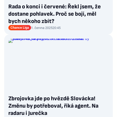
Rada o konci i červené: Řekl jsem, že
dostane pohlavek. Proč se bojí, měl
bych někoho zbít?
Chance Liga
1. června 2025
20:45
Zbrojovka jde po hvězdě Slovácka!
Změnu by potřeboval, říká agent. Na
radaru i Jurečka