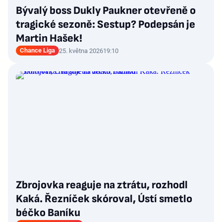
Bývalý boss Dukly Paukner otevřeně o
tragické sezoně: Sestup? Podepsán je
Martin Hašek!
Chance Liga
25. května 2026
19:10
Zbrojovka reaguje na ztrátu, rozhodl
Kaká. Řezníček skóroval, Ústí smetlo
béčko Baníku