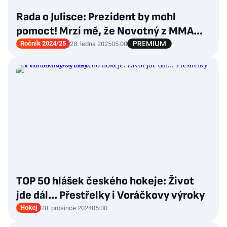
Rada o Julisce: Prezident by mohl
pomoct! Mrzí mě, že Novotný z MMA...
Ročník 2024/25
28. ledna 2025
05:00
TOP 50 hlášek českého hokeje: Život
jde dál... Přestřelky i Voráčkovy výroky
Hokej
28. prosince 2024
05:00