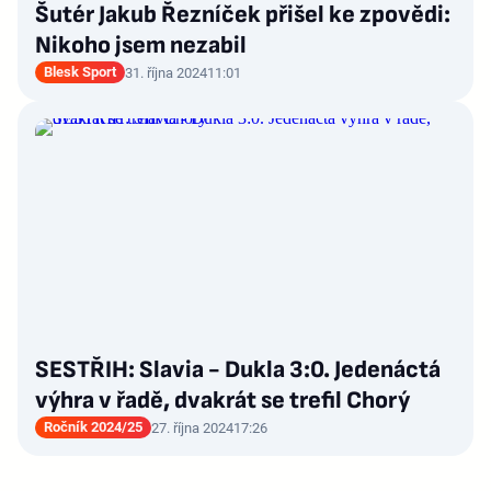
Šutér Jakub Řezníček přišel ke zpovědi:
Nikoho jsem nezabil
Blesk Sport
31. října 2024
11:01
SESTŘIH: Slavia - Dukla 3:0. Jedenáctá
výhra v řadě, dvakrát se trefil Chorý
Ročník 2024/25
27. října 2024
17:26