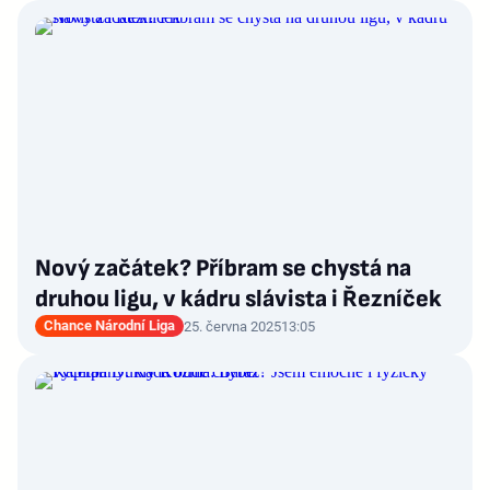
Nový začátek? Příbram se chystá na
druhou ligu, v kádru slávista i Řezníček
Chance Národní Liga
25. června 2025
13:05