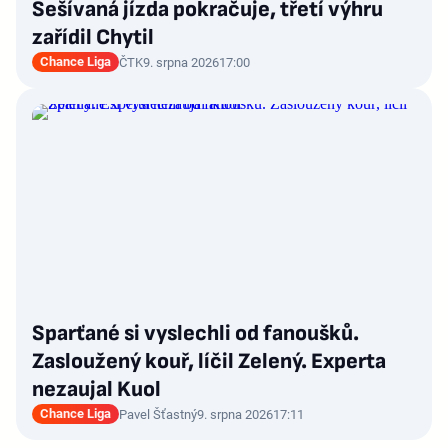
Sešívaná jízda pokračuje, třetí výhru
zařídil Chytil
Chance Liga
ČTK
9. srpna 2026
17:00
Sparťané si vyslechli od fanoušků.
Zasloužený kouř, líčil Zelený. Experta
nezaujal Kuol
Chance Liga
Pavel Šťastný
9. srpna 2026
17:11