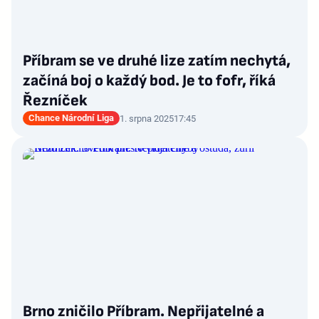
Příbram se ve druhé lize zatím nechytá,
začíná boj o každý bod. Je to fofr, říká
Řezníček
Chance Národní Liga
1. srpna 2025
17:45
Brno zničilo Příbram. Nepřijatelné a