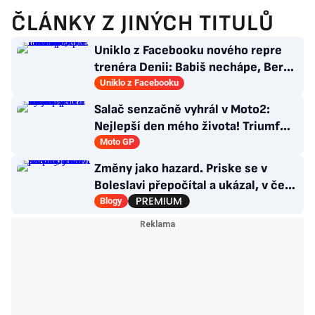
ČLÁNKY Z JINÝCH TITULŮ
Uniklo z Facebooku nového repre
trenéra Denii: Babiš nechápe, Berbr
přivítal naivku
Uniklo z Facebooku
Salač senzačně vyhrál v Moto2:
Nejlepší den mého života! Triumf
pro Česko po 16 letech
Moto GP
Změny jako hazard. Priske se v
Boleslavi přepočítal a ukázal, v čem
je Slavia dál
Blogy