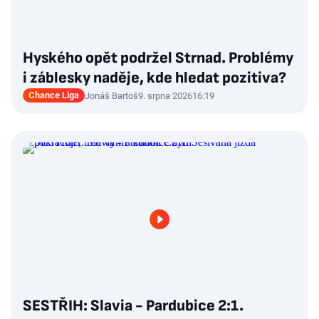
Hyského opět podržel Strnad. Problémy
i záblesky naděje, kde hledat pozitiva?
Chance Liga
Jonáš Bartoš
9. srpna 2026
16:19
SESTŘIH: Slavia - Pardubice 2:1.