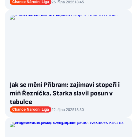
Chance Národní Liga
26. října 2025
18:45
Jak se mění Příbram: zajímaví stopeři i
míň Řezníčka. Starka slavil posun v
tabulce
Chance Národní Liga
22. října 2025
18:30