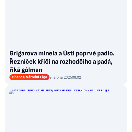
Grigarova minela a Ústí poprvé padlo.
Řezníček křičí na rozhodčího a padá,
říká gólman
Chance Národní Liga
9. srpna 2025
08:02