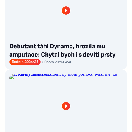
Debutant táhl Dynamo, hrozila mu
amputace: Chytal bych i s devíti prsty
Ročník 2024/25
3. února 2025
04:40