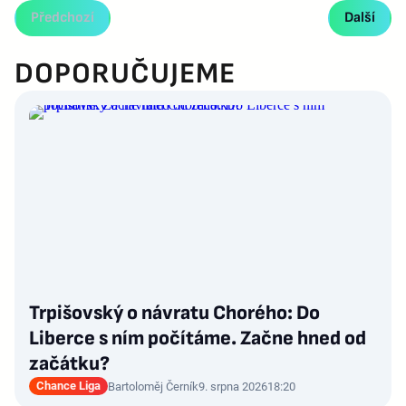
Předchozí
Další
DOPORUČUJEME
Trpišovský o návratu Chorého: Do
Liberce s ním počítáme. Začne hned od
začátku?
Chance Liga
Bartoloměj Černík
9. srpna 2026
18:20