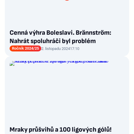
Cenná výhra Boleslavi. Brännström:
Nahrát spoluhráči byl problém
Ročník 2024/25
2. listopadu 2024
17:10
Mraky průšvihů a 100 ligových gólů!