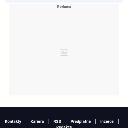
KATSEYE si dává pauzu od skupiny
Kontakty
Kariéra
RSS
Předplatné
Inzerce
Redakce