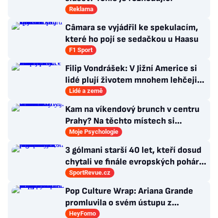
Reklama
Câmara se vyjádřil ke spekulacím,
které ho pojí se sedačkou u Haasu
F1 Sport
Filip Vondrášek: V Jižní Americe si
lidé plují životem mnohem lehčeji,
věci tolik neřeší
Lidé a země
Kam na víkendový brunch v centru
Prahy? Na těchto místech si
dlouhou snídani užívají i místní
Moje Psychologie
3 gólmani starší 40 let, kteří dosud
chytali ve finále evropských pohárů.
Všichni odešli ze hřiště jako
SportRevue.cz
poražení
Pop Culture Wrap: Ariana Grande
promluvila o svém ústupu z
veřejného života a Sophia z
HeyFomo