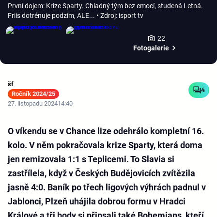
První dojem: Krize Sparty. Chladný tým bez emocí, studená Letná.
Friis dotrénuje podzim, ALE...
• Zdroj: isport tv
22
Fotogalerie
šf
4
Ročník 2024/25
27. listopadu 2024
14:40
O víkendu se v Chance lize odehrálo kompletní 16.
kolo. V něm pokračovala krize Sparty, která doma
jen remizovala 1:1 s Teplicemi. To Slavia si
zastřílela, když v Českých Budějovicích zvítězila
jasně 4:0. Baník po třech ligových výhrách padnul v
Jablonci, Plzeň uhájila dobrou formu v Hradci
Králové a tři body si připsali také Bohemians, kteří