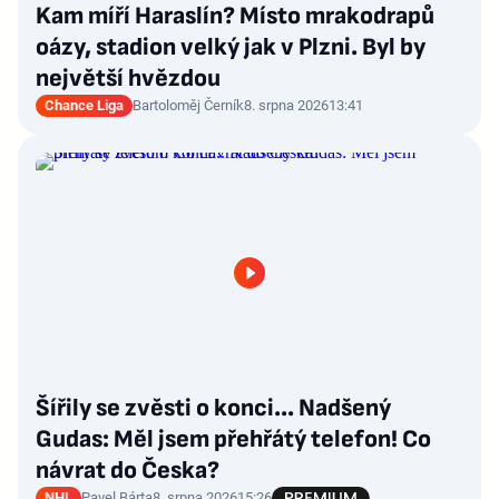
Kam míří Haraslín? Místo mrakodrapů
oázy, stadion velký jak v Plzni. Byl by
největší hvězdou
Chance Liga
Bartoloměj Černík
8. srpna 2026
13:41
Šířily se zvěsti o konci... Nadšený
Gudas: Měl jsem přehřátý telefon! Co
návrat do Česka?
NHL
Pavel Bárta
8. srpna 2026
15:26