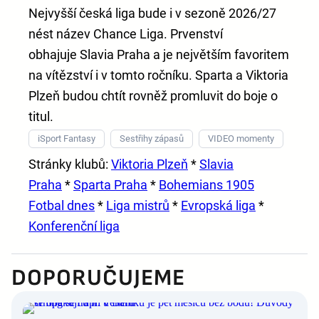
Nejvyšší česká liga bude i v sezoně 2026/27
nést název
Chance Liga
. Prvenství
obhajuje
Slavia Praha
a je největším favoritem
na vítězství i v tomto ročníku. Sparta a Viktoria
Plzeň budou chtít rovněž promluvit do boje o
titul.
iSport Fantasy
Sestřihy zápasů
VIDEO momenty
Stránky klubů:
Viktoria Plzeň
*
Slavia
Praha
*
Sparta Praha
*
Bohemians 1905
Fotbal dnes
*
Liga mistrů
*
Evropská liga
*
Konferenční liga
DOPORUČUJEME