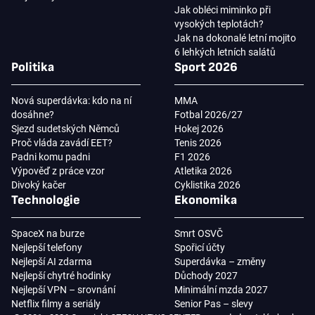
Jak obléci miminko při
vysokých teplotách?
Jak na dokonalé letní mojito
6 lehkých letních salátů
Politika
Sport 2026
Nová superdávka: kdo na ní
MMA
dosáhne?
Fotbal 2026/27
Sjezd sudetských Němců
Hokej 2026
Proč vláda zavádí EET?
Tenis 2026
Padni komu padni
F1 2026
Výpověď z práce vzor
Atletika 2026
Divoký kačer
Cyklistika 2026
Technologie
Ekonomika
SpaceX na burze
Smrt OSVČ
Nejlepší telefony
Spořicí účty
Nejlepší AI zdarma
Superdávka – změny
Nejlepší chytré hodinky
Důchody 2027
Nejlepší VPN – srovnání
Minimální mzda 2027
Netflix filmy a seriály
Senior Pas – slevy