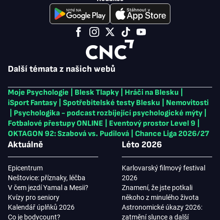
Další témata z našich webů
Moje Psychologie
|
Blesk Tlapky
|
Hráči na Blesku
|
iSport Fantasy
|
Spotřebitelské testy Blesku
|
Nemovitosti
|
Psychologika - podcast rozbíjející psychologické mýty
|
Fotbalové přestupy ONLINE
|
Eventový prostor Level 9
|
OKTAGON 92: Szabová vs. Pudilová
|
Chance Liga 2026/27
Aktuálně
Léto 2026
Epicentrum
Karlovarský filmový festival
Neštovice: příznaky, léčba
2026
V čem jezdí Yamal a Mesii?
Znamení, že jste potkali
Kvízy pro seniory
někoho z minulého života
Kalendář úplňků 2026
Astronomické úkazy 2026:
Co je bodycount?
zatmění slunce a další