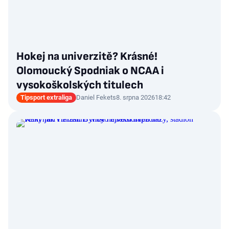
Hokej na univerzitě? Krásné!
Olomoucký Spodniak o NCAA i
vysokoškolských titulech
Tipsport extraliga
Daniel Fekets
8. srpna 2026
18:42