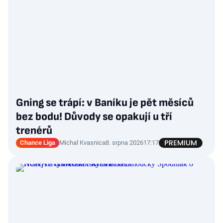
Gning se trápí: v Baníku je pět měsíců
bez bodu! Důvody se opakují u tří
trenérů
Chance Liga
Michal Kvasnica
8. srpna 2026
17:17