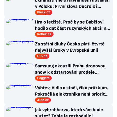
Exministryně s Havránkem dováděli
v Polsku: První slova Decroix i
Havránkové!
Blesk.cz
Hra o letiště. Proč by se Babišovi
hodilo dát část ruzyňských akcií na
burzu?
Reflex.cz
Za státní dluhy Česko platí čtvrté
nejvyšší úroky v Evropské unii
E15.cz
Samsung okouzlil Prahu dronovou
show k odstartování prodeje
nových produktů
Poggers
Výhřev, čidla a stačí, říká průzkum.
Pokročilá elektronika není prioritou
zákazníků
Auto.cz
Jak vybrat barvu, která vám bude
slušet? Tohle je rozhodující