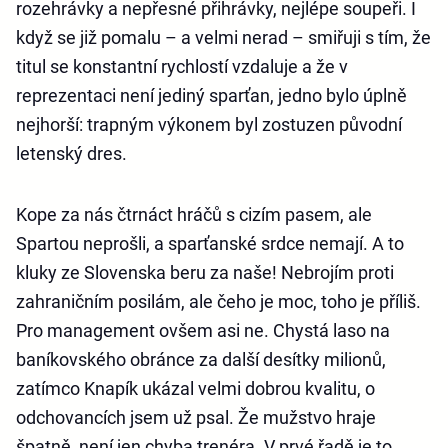
rozehrávky a nepřesné přihrávky, nejlépe soupeři. I
když se již pomalu – a velmi nerad – smiřuji s tím, že
titul se konstantní rychlostí vzdaluje a že v
reprezentaci není jediný sparťan, jedno bylo úplně
nejhorší: trapným výkonem byl zostuzen původní
letenský dres.
Kope za nás čtrnáct hráčů s cizím pasem, ale
Spartou neprošli, a sparťanské srdce nemají. A to
kluky ze Slovenska beru za naše! Nebrojím proti
zahraničním posilám, ale čeho je moc, toho je příliš.
Pro management ovšem asi ne. Chystá laso na
baníkovského obránce za další desítky milionů,
zatímco Knapík ukázal velmi dobrou kvalitu, o
odchovancích jsem už psal. Že mužstvo hraje
špatně, není jen chyba trenéra. V prvé řadě je to