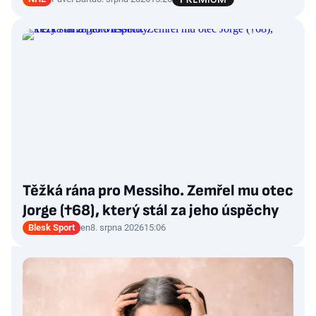
Těžká rána pro Messiho. Zemřel mu otec
Jorge (†68), který stál za jeho úspěchy
Blesk Sport
en
8. srpna 2026
15:06