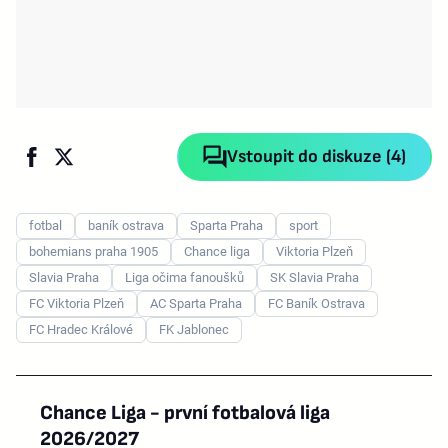
Vstoupit do diskuze (4)
fotbal
baník ostrava
Sparta Praha
sport
bohemians praha 1905
Chance liga
Viktoria Plzeň
Slavia Praha
Liga očima fanoušků
SK Slavia Praha
FC Viktoria Plzeň
AC Sparta Praha
FC Baník Ostrava
FC Hradec Králové
FK Jablonec
Chance Liga - první fotbalová liga
2026/2027