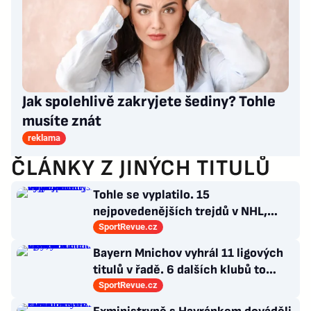
Jak spolehlivě zakryjete šediny? Tohle
musíte znát
reklama
ČLÁNKY Z JINÝCH TITULŮ
Tohle se vyplatilo. 15
nejpovedenějších trejdů v NHL,
které byly upečeny na poslední
SportRevue.cz
chvíli
Bayern Mnichov vyhrál 11 ligových
titulů v řadě. 6 dalších klubů to
zvládlo také, některé i víckrát
SportRevue.cz