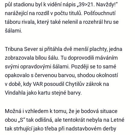
půl stadionu byl k vidění nápis „39>21. Navždy!“
narážející na rozdíl v počtu titulů. Pošťouchnutí
táboru rivala, který také nelenil a rozehrál hru se
šálami.
Tribuna Sever si přitáhla dvě menší plachty, jedna
zobrazovala bílou šálu. Tu doprovodili máváním
svými opravdovými šálami. Později se to samé
opakovalo s červenou barvou, shodou okolností
v době, kdy VAR posoudil Chytilův zákrok na
Vindahla jako kartu stejné barvy.
Možná i vzhledem k tomu, že je bodová situace
obou „S“ tak odlišná, ale tentokrát nebyla na Letné
tak strhující jako třeba při nadstavbovém derby