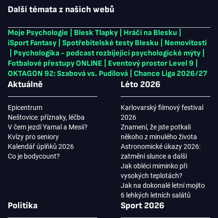
Další témata z našich webů
Moje Psychologie
|
Blesk Tlapky
|
Hráči na Blesku
|
iSport Fantasy
|
Spotřebitelské testy Blesku
|
Nemovitosti
|
Psychologika - podcast rozbíjející psychologické mýty
|
Fotbalové přestupy ONLINE
|
Eventový prostor Level 9
|
OKTAGON 92: Szabová vs. Pudilová
|
Chance Liga 2026/27
Aktuálně
Léto 2026
Epicentrum
Karlovarský filmový festival
Neštovice: příznaky, léčba
2026
V čem jezdí Yamal a Mesii?
Znamení, že jste potkali
Kvízy pro seniory
někoho z minulého života
Kalendář úplňků 2026
Astronomické úkazy 2026:
Co je bodycount?
zatmění slunce a další
Jak obléci miminko při
vysokých teplotách?
Jak na dokonalé letní mojito
6 lehkých letních salátů
Politika
Sport 2026