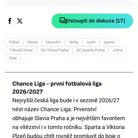
Vstoupit do diskuze (17)
fotbal
Slavia
fanoušci
derby
sport
sparta
Tribuna Sever
SK Slavia Praha
AC Sparta Praha
Letná
Sala
Chance Liga - první fotbalová liga
2026/2027
Nejvyšší česká liga bude i v sezoně 2026/27
nést název
Chance Liga
. Prvenství
obhajuje
Slavia Praha
a je největším favoritem
na vítězství i v tomto ročníku. Sparta a Viktoria
Plzeň budou chtít rovněž promluvit do boje o