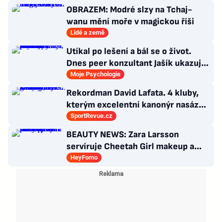
říká
OBRAZEM: Modré slzy na Tchaj-
wanu mění moře v magickou říši
Lidé a země
Utíkal po lešení a bál se o život.
Dnes peer konzultant Jašík ukazuje,
že cesta z psychózy existuje
Moje Psychologie
Rekordman David Lafata. 4 kluby,
kterým excelentní kanonýr nasázel
během kariéry nejvíc gólů
SportRevue.cz
BEAUTY NEWS: Zara Larsson
servíruje Cheetah Girl makeup a
Billie Eilish představuje nový
HeyFomo
parfém!