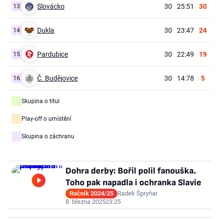
Slovácko
30
25:51
30
13
Dukla
30
23:47
24
14
Pardubice
30
22:49
19
15
Č. Budějovice
30
14:78
5
16
Skupina o titul
Play-off o umístění
Skupina o záchranu
Dohra derby: Bořil polil fanouška.
Toho pak napadla i ochranka Slavie
Ročník 2024/25
Radek Špryňar
8. března 2025
23:25