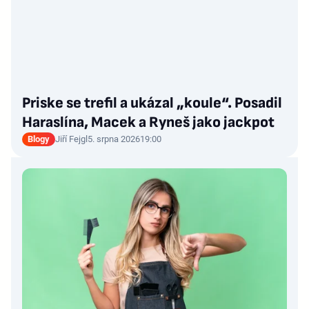
Priske se trefil a ukázal „koule“. Posadil
Haraslína, Macek a Ryneš jako jackpot
Blogy
Jiří Fejgl
5. srpna 2026
19:00