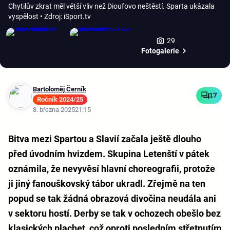
Chytilův zkrat měl větší vliv než Dioufovo neštěstí. Sparta ukázala
vyspělost
• Zdroj: iSport.tv
29
Fotogalerie
Bartoloměj Černík
17
Ročník 2024/25
8. března 2025
21:15
Bitva mezi Spartou a Slavií začala ještě dlouho
před úvodním hvizdem. Skupina Letenští v pátek
oznámila, že nevyvěsí hlavní choreografii, protože
ji jiný fanouškovský tábor ukradl. Zřejmě na ten
popud se tak žádná obrazová divočina neudála ani
v sektoru hostí. Derby se tak v ochozech obešlo bez
klasických plachet, což oproti posledním střetnutím