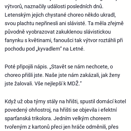
výtvorů, naznačily události posledních dnů.
Letenským jejich chystané choreo někdo ukradl,
svou plachtu nepřinesli ani slávisté. Ta měla zřejmě
původně vyobrazovat zakuklenou slávistickou
fanynku s květinami, fanoušci tak výtvor roztáhli při
pochodu pod „kyvadlem“ na Letné.
Poté připojili nápis. „Stavět se nám nechcete, o
choreo přišli jste. Naše jste nám zakázali, jak ženy
jste žalovali. Vše nejlepší k MDŽ.“
Když už oba týmy stály na hřišti, spustil domácí kotel
povedený ohňostroj, na hřišti se objevila i efektní
sparťanská trikolora. Jedním velkým choreem
tvořeným z kartonů přeci jen hráče odměnili, přes