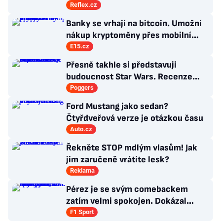
mladší milenci?
Reflex.cz
Banky se vrhají na bitcoin. Umožní
nákup kryptoměny přes mobilní
aplikaci
E15.cz
Přesně takhle si představuji
budoucnost Star Wars. Recenze
Star Wars: The Ninth Jedi
Poggers
Ford Mustang jako sedan?
Čtyřdveřová verze je otázkou času
Auto.cz
Řekněte STOP mdlým vlasům! Jak
jim zaručeně vrátíte lesk?
Reklama
Pérez je se svým comebackem
zatím velmi spokojen. Dokázal
jsem, že stále patřím k nejlepším,
F1 Sport