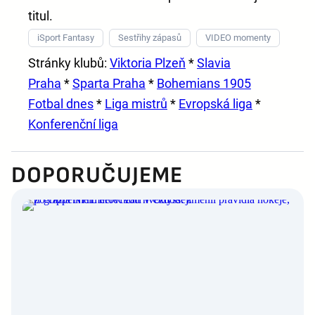
titul.
iSport Fantasy
Sestřihy zápasů
VIDEO momenty
Stránky klubů:
Viktoria Plzeň
*
Slavia
Praha
*
Sparta Praha
*
Bohemians 1905
Fotbal dnes
*
Liga mistrů
*
Evropská liga
*
Konferenční liga
DOPORUČUJEME