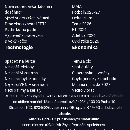
Nová superdávka: kdo na ní
MMA
dosáhne?
Fotbal 2026/27
Sjezd sudetských Němců
Hokej 2026
Proč vláda zavádí EET?
Tenis 2026
Padni komu padni
F1 2026
Výpověď z práce vzor
Atletika 2026
Divoký kačer
Cyklistika 2026
Technologie
Ekonomika
SpaceX na burze
Temu a clo
Nejlepší telefony
Spořicí účty
Nejlepší AI zdarma
Superdávka – změny
Nejlepší chytré hodinky
Chybějící roky k důchodu
Nejlepší VPN – srovnání
Minimální mzda 2027
Netflix filmy a seriály
Vedro v práci
© 2001 - 2026 Copyright CZECH NEWS CENTER a.s. a dodavatelé obsahu
se sídlem náměstí Marie Schmolkové 3493/1, 100 00 Praha 10 -
Strašnice, IČO: 02346826, zapsána v OR, sp.zn. B 19490 a dodavatelé
obsahu
Autorská práva k publikovaným materiálům
Podmínky pro užívání služby informační společnosti