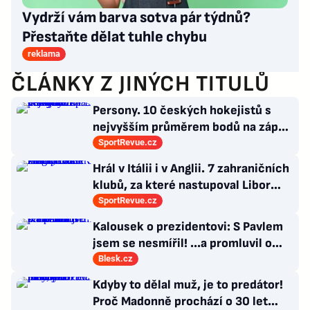
Vydrží vám barva sotva pár týdnů?
Přestaňte dělat tuhle chybu
reklama
ČLÁNKY Z JINÝCH TITULŮ
Persony. 10 českých hokejistů s
nejvyšším průměrem bodů na zápas
v historii německé DEL
SportRevue.cz
Hrál v Itálii i v Anglii. 7 zahraničních
klubů, za které nastupoval Libor
Kozák
SportRevue.cz
Kalousek o prezidentovi: S Pavlem
jsem se nesmířil! ...a promluvil o
návratu
Blesk.cz
Kdyby to dělal muž, je to predátor!
Proč Madonně prochází o 30 let