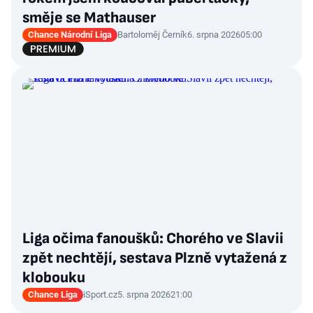
směje se Mathauser
Chance Národní Liga
Bartoloměj Černík
6. srpna 2026
05:00
Liga očima fanoušků: Chorého ve Slavii
zpět nechtějí, sestava Plzně vytažená z
klobouku
Chance Liga
iSport.cz
5. srpna 2026
21:00