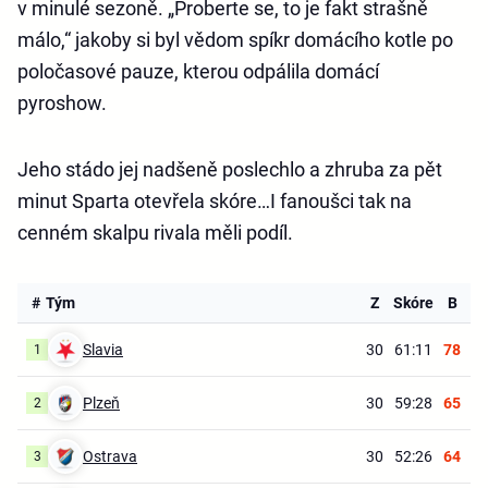
v minulé sezoně. „Proberte se, to je fakt strašně
málo,“ jakoby si byl vědom spíkr domácího kotle po
poločasové pauze, kterou odpálila domácí
pyroshow.
Jeho stádo jej nadšeně poslechlo a zhruba za pět
minut Sparta otevřela skóre…I fanoušci tak na
cenném skalpu rivala měli podíl.
#
Tým
Z
Skóre
B
Slavia
30
61:11
78
1
Plzeň
30
59:28
65
2
Ostrava
30
52:26
64
3