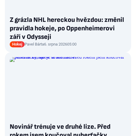
Z grázla NHL hereckou hvězdou: změnil
pravidla hokeje, po Oppenheimerovi
září v Odysseji
Hokej
Pavel Bárta
6. srpna 2026
05:00
Novinář trénuje ve druhé lize. Před
rokem jsem koučoval puberťačky,