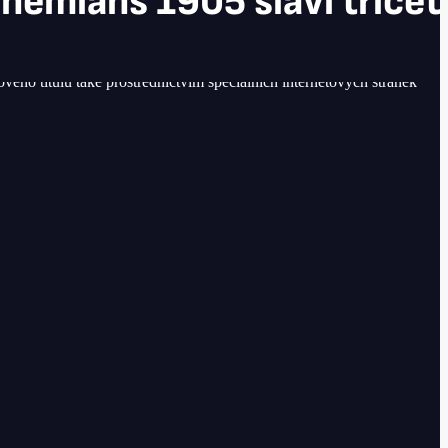
emians 1905 slaví třicet l