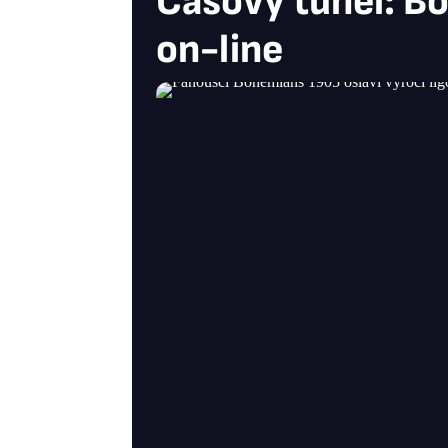
Časový tunel: Boh
on-line