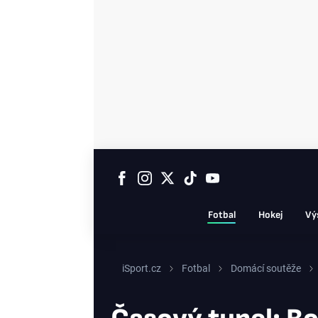
Fotbal
Hokej
Vý
iSport.cz
Fotbal
Domácí soutěže