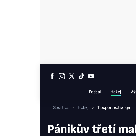
Fotbal
Hokej
Vý
iSport.cz
Hokej
Tipsport extraliga
Pánikův třetí mal