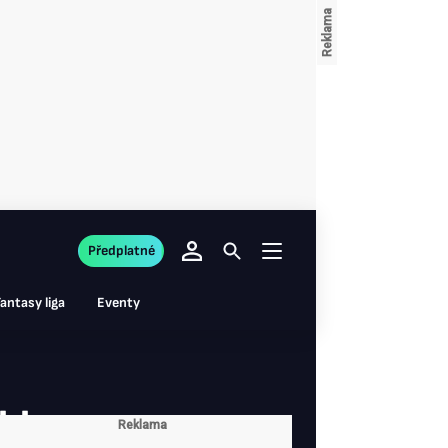
Předplatné
antasy liga
Eventy
 hlavu