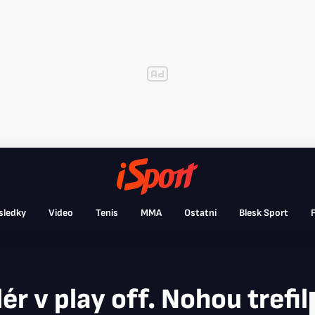
sledky
Video
Tenis
MMA
Ostatní
Blesk Sport
F
ér v play off. Nohou trefil