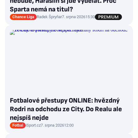
nebude, Haraslín si jde vydělat. Proč
Sparta nemá na titul?
Chance Liga
Radek Špryňar
7. srpna 2026
15:30
Fotbalové přestupy ONLINE: hvězdný
Rodri na odchodu ze City. Do Realu ale
nejspíš nejde
Fotbal
iSport.cz
7. srpna 2026
12:00