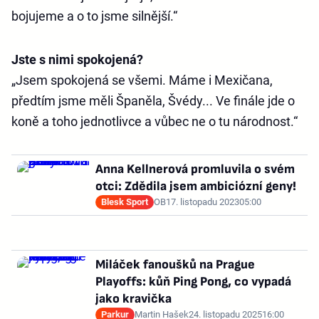
bojujeme a o to jsme silnější.“
Jste s nimi spokojená?
„Jsem spokojená se všemi. Máme i Mexičana,
předtím jsme měli Španěla, Švédy... Ve finále jde o
koně a toho jednotlivce a vůbec ne o tu národnost.“
Anna Kellnerová promluvila o svém
otci: Zdědila jsem ambiciózní geny!
Blesk Sport
OB
17. listopadu 2023
05:00
Miláček fanoušků na Prague
Playoffs: kůň Ping Pong, co vypadá
jako kravička
Parkur
Martin Hašek
24. listopadu 2025
16:00