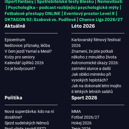
iSport Fantasy
|
Spotřebitelské testy Blesku
|
Nemovitosti
|
Psychologika - podcast rozbíjející psychologické mýty
|
Fotbalové přestupy ONLINE
|
Eventový prostor Level 9
|
OKTAGON 92: Szabová vs. Pudilová
|
Chance Liga 2026/27
Aktuálně
Léto 2026
Epicentrum
Karlovarský filmový festival
Neštovice: příznaky, léčba
2026
V čem jezdí Yamal a Mesii?
Znamení, že jste potkali
Kvízy pro seniory
někoho z minulého života
Kalendář úplňků 2026
Astronomické úkazy 2026:
Co je bodycount?
zatmění slunce a další
Jak obléci miminko při
vysokých teplotách?
Jak na dokonalé letní mojito
6 lehkých letních salátů
Politika
Sport 2026
Nová superdávka: kdo na ní
MMA
dosáhne?
Fotbal 2026/27
Sjezd sudetských Němců
Hokej 2026
Proč vláda zavádí EET?
Tenis 2026