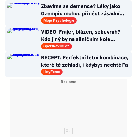
Zbavíme se demence? Léky jako
Ozempic mohou přinést zásadní
průlom v léčbě Alzheimerovy
Moje Psychologie
choroby
VIDEO: Frajer, blázen, sebevrah?
Kdo jiný by na silničním kole
dokázal tyhle triky?
SportRevue.cz
RECEPT: Perfektní letní kombinace,
které tě zchladí, i kdybys nechtěl*a
HeyFomo