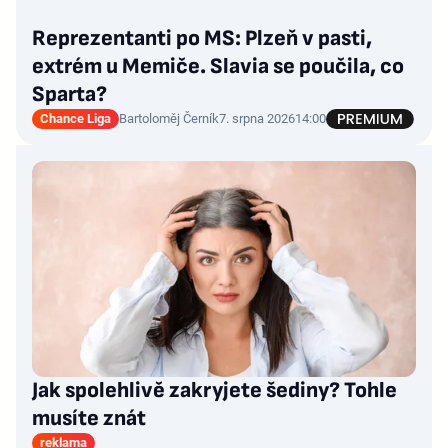
Reprezentanti po MS: Plzeň v pasti,
extrém u Memiče. Slavia se poučila, co
Sparta?
Chance Liga
Bartoloměj Černík
7. srpna 2026
14:00
Jak spolehlivě zakryjete šediny? Tohle
musíte znát
reklama