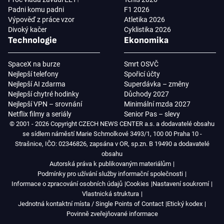
Padni komu padni
F1 2026
Výpověď z práce vzor
Atletika 2026
Divoký kačer
Cyklistika 2026
Technologie
Ekonomika
SpaceX na burze
Smrt OSVČ
Nejlepší telefony
Spořicí účty
Nejlepší AI zdarma
Superdávka – změny
Nejlepší chytré hodinky
Důchody 2027
Nejlepší VPN – srovnání
Minimální mzda 2027
Netflix filmy a seriály
Senior Pas – slevy
© 2001 - 2026 Copyright CZECH NEWS CENTER a.s. a dodavatelé obsahu
se sídlem náměstí Marie Schmolkové 3493/1, 100 00 Praha 10 -
Strašnice, IČO: 02346826, zapsána v OR, sp.zn. B 19490 a dodavatelé
obsahu
Autorská práva k publikovaným materiálům
Podmínky pro užívání služby informační společnosti
Informace o zpracování osobních údajů
Cookies
Nastavení soukromí
Vlastnická struktura
Jednotná kontaktní místa / Single Points of Contact
Etický kodex
Povinně zveřejňované informace