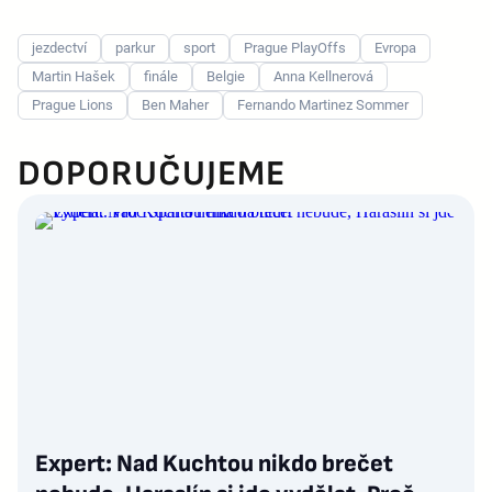
jezdectví
parkur
sport
Prague PlayOffs
Evropa
Martin Hašek
finále
Belgie
Anna Kellnerová
Prague Lions
Ben Maher
Fernando Martinez Sommer
DOPORUČUJEME
Expert: Nad Kuchtou nikdo brečet