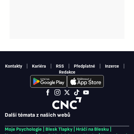
Kontakty
Kariéra
RSS
Předplatné
Inzerce
Redakce
Další témata z našich webů
Moje Psychologie
|
Blesk Tlapky
|
Hráči na Blesku
|