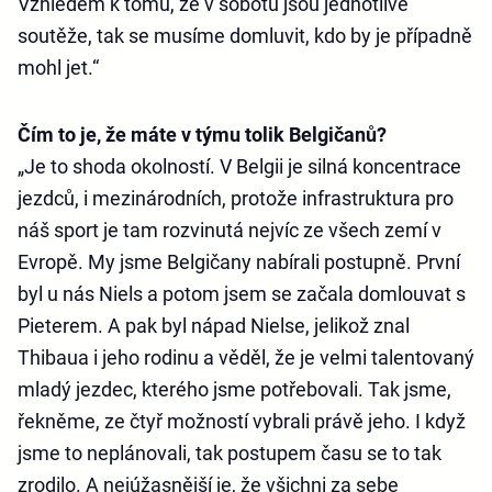
Vzhledem k tomu, že v sobotu jsou jednotlivé
soutěže, tak se musíme domluvit, kdo by je případně
mohl jet.“
Čím to je, že máte v týmu tolik Belgičanů?
„Je to shoda okolností. V Belgii je silná koncentrace
jezdců, i mezinárodních, protože infrastruktura pro
náš sport je tam rozvinutá nejvíc ze všech zemí v
Evropě. My jsme Belgičany nabírali postupně. První
byl u nás Niels a potom jsem se začala domlouvat s
Pieterem. A pak byl nápad Nielse, jelikož znal
Thibaua i jeho rodinu a věděl, že je velmi talentovaný
mladý jezdec, kterého jsme potřebovali. Tak jsme,
řekněme, ze čtyř možností vybrali právě jeho. I když
jsme to neplánovali, tak postupem času se to tak
zrodilo. A nejúžasnější je, že všichni za sebe