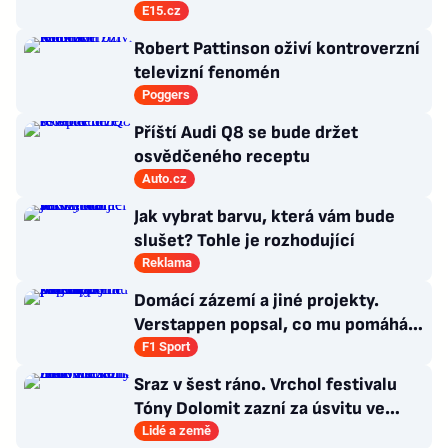
E15.cz
Robert Pattinson oživí kontroverzní
televizní fenomén
Poggers
Příští Audi Q8 se bude držet
osvědčeného receptu
Auto.cz
Jak vybrat barvu, která vám bude
slušet? Tohle je rozhodující
Reklama
Domácí zázemí a jiné projekty.
Verstappen popsal, co mu pomáhá
se soustředit na závodění
F1 Sport
Sraz v šest ráno. Vrchol festivalu
Tóny Dolomit zazní za úsvitu ve
3000 metrech
Lidé a země