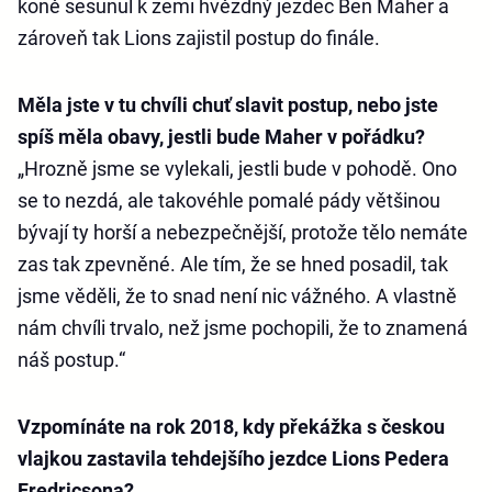
koně sesunul k zemi hvězdný jezdec Ben Maher a
zároveň tak Lions zajistil postup do finále.
Měla jste v tu chvíli chuť slavit postup, nebo jste
spíš měla obavy, jestli bude Maher v pořádku?
„Hrozně jsme se vylekali, jestli bude v pohodě. Ono
se to nezdá, ale takovéhle pomalé pády většinou
bývají ty horší a nebezpečnější, protože tělo nemáte
zas tak zpevněné. Ale tím, že se hned posadil, tak
jsme věděli, že to snad není nic vážného. A vlastně
nám chvíli trvalo, než jsme pochopili, že to znamená
náš postup.“
Vzpomínáte na rok 2018, kdy překážka s českou
vlajkou zastavila tehdejšího jezdce Lions Pedera
Fredricsona?