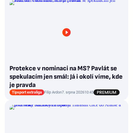
Protekce v nominaci na MS? Pavlát se
spekulacím jen smál: Já i okolí víme, kde
je pravda
Tipsport extraliga
Filip Ardon
7. srpna 2026
10:45