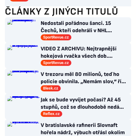
ČLÁNKY Z JINÝCH TITULŮ
Nedostali pořádnou šanci. 15
Čechů, kteří odehráli v NHL
maximálně dva zápasy
SportRevue.cz
VIDEO Z ARCHIVU: Nejtrapnější
hokejová rvačka všech dob.
Nepadla v ní ani rána
SportRevue.cz
V trezoru měl 80 milionů, teď ho
policie obvinila. „Nemám slov,“ říká
exšéf Správy železnic
Blesk.cz
Jak se bude vyvíjet počasí? Až 45
stupňů, což se dlouhodobě nedá
vydržet, varuje klimatolog Radim
Reflex.cz
Tolasz
V bratislavské rafinerii Slovnaft
hořela nádrž, výbuch otřásl okolím