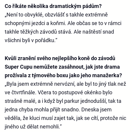
Co říkáte několika dramatickým pádům?
„Není to obvyklé, obzvlášť s takhle extrémně
schopnými jezdci a koňmi. Ale občas se to v rámci
takhle těžkých závodů stává. Ale naštěstí snad
všichni byli v pořádku.“
Kvůli zranění svého nejlepšího koně do závodů
Super Cupu nemůžete zasáhnout, jak jste drama
prožívala z týmového boxu jako jeho manažerka?
„Byla jsem extrémně nervózní, ale byl to jiný tlak než
ve čtvrtfinále. Včera to postupové okénko bylo
strašně malé, a i když byl parkur jednodušší, tak ta
jedna chyba mohla přijít snadno. Dneska jsem
věděla, že kluci musí zajet tak, jak se cítí, protože nic
jiného už dělat nemohli.“