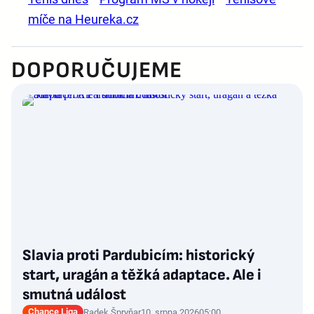
míče na Heureka.cz
DOPORUČUJEME
Slavia proti Pardubicím: historický
start, uragán a těžká adaptace. Ale i
smutná událost
Chance Liga
Radek Špryňar
10. srpna 2026
05:00