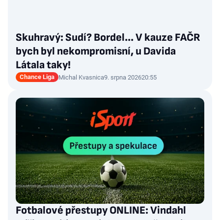
Skuhravý: Sudí? Bordel... V kauze FAČR
bych byl nekompromisní, u Davida
Látala taky!
Chance Liga
Michal Kvasnica
9. srpna 2026
20:55
Fotbalové přestupy ONLINE: Vindahl