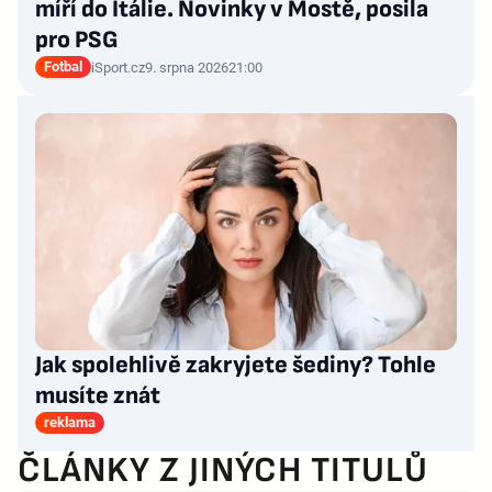
míří do Itálie. Novinky v Mostě, posila
pro PSG
Fotbal
iSport.cz
9. srpna 2026
21:00
Jak spolehlivě zakryjete šediny? Tohle
musíte znát
reklama
ČLÁNKY Z JINÝCH TITULŮ