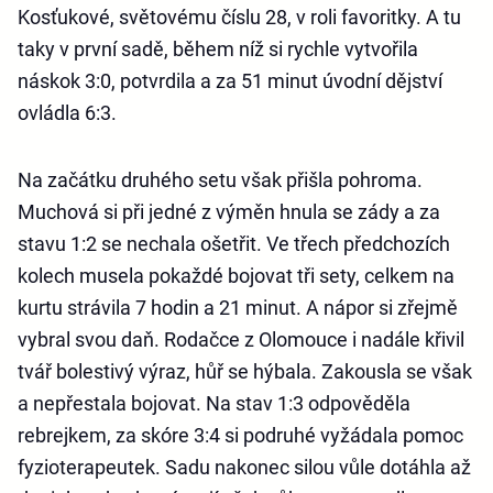
Kosťukové, světovému číslu 28, v roli favoritky. A tu
taky v první sadě, během níž si rychle vytvořila
náskok 3:0, potvrdila a za 51 minut úvodní dějství
ovládla 6:3.
Na začátku druhého setu však přišla pohroma.
Muchová si při jedné z výměn hnula se zády a za
stavu 1:2 se nechala ošetřit. Ve třech předchozích
kolech musela pokaždé bojovat tři sety, celkem na
kurtu strávila 7 hodin a 21 minut. A nápor si zřejmě
vybral svou daň. Rodačce z Olomouce i nadále křivil
tvář bolestivý výraz, hůř se hýbala. Zakousla se však
a nepřestala bojovat. Na stav 1:3 odpověděla
rebrejkem, za skóre 3:4 si podruhé vyžádala pomoc
fyzioterapeutek. Sadu nakonec silou vůle dotáhla až