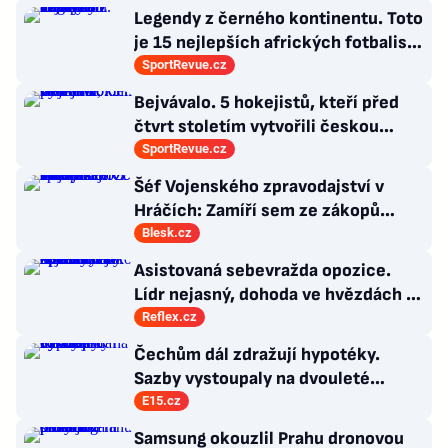
Legendy z černého kontinentu. Toto
je 15 nejlepších afrických fotbalistů
všech dob
SportRevue.cz
Bejvávalo. 5 hokejistů, kteří před
čtvrt stoletím vytvořili českou
kolonii v Ottawě
SportRevue.cz
Šéf Vojenského zpravodajství v
Hráčích: Zamíří sem ze zákopů
desetitisíce Ukrajinců! Co s nimi?
Blesk.cz
Asistovaná sebevražda opozice.
Lídr nejasný, dohoda ve hvězdách a
Antibabiš by musel být jako Spider-
Reflex.cz
Man
Čechům dál zdražují hypotéky.
Sazby vystoupaly na dvouleté
maximum
E15.cz
Samsung okouzlil Prahu dronovou