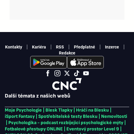
Kontakty
Kariéra
RSS
Předplatné
Inzerce
Redakce
Další témata z našich webů
Moje Psychologie
|
Blesk Tlapky
|
Hráči na Blesku
|
iSport Fantasy
|
Spotřebitelské testy Blesku
|
Nemovitosti
|
Psychologika - podcast rozbíjející psychologické mýty
|
Fotbalové přestupy ONLINE
|
Eventový prostor Level 9
|