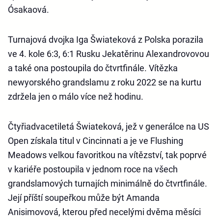
Ósakaová.
Turnajová dvojka Iga Šwiateková z Polska porazila
ve 4. kole 6:3, 6:1 Rusku Jekatěrinu Alexandrovovou
a také ona postoupila do čtvrtfinále. Vítězka
newyorského grandslamu z roku 2022 se na kurtu
zdržela jen o málo více než hodinu.
Čtyřiadvacetiletá Šwiateková, jež v generálce na US
Open získala titul v Cincinnati a je ve Flushing
Meadows velkou favoritkou na vítězství, tak poprvé
v kariéře postoupila v jednom roce na všech
grandslamových turnajích minimálně do čtvrtfinále.
Její příští soupeřkou může být Amanda
Anisimovová, kterou před necelými dvěma měsíci