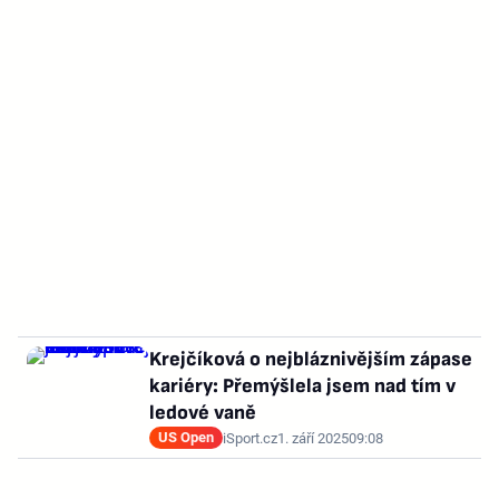
Krejčíková o nejbláznivějším zápase
kariéry: Přemýšlela jsem nad tím v
ledové vaně
US Open
iSport.cz
1. září 2025
09:08