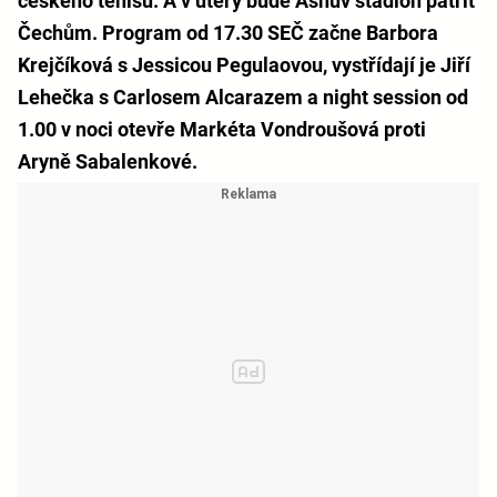
českého tenisu. A v úterý bude Ashův stadion patřit
Čechům. Program od 17.30 SEČ začne Barbora
Krejčíková s Jessicou Pegulaovou, vystřídají je Jiří
Lehečka s Carlosem Alcarazem a night session od
1.00 v noci otevře Markéta Vondroušová proti
Aryně Sabalenkové.