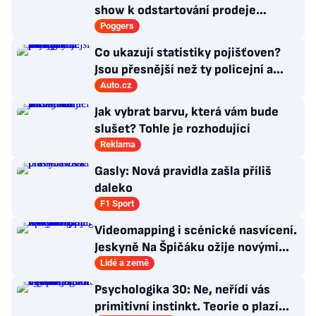
show k odstartování prodeje
nových produktů
Poggers
Co ukazují statistiky pojišťoven?
Jsou přesnější než ty policejní a
veřejně dostupné!
Auto.cz
Jak vybrat barvu, která vám bude
slušet? Tohle je rozhodující
Reklama
Gasly: Nová pravidla zašla příliš
daleko
F1 Sport
Videomapping i scénické nasvícení.
Jeskyně Na Špičáku ožije novými
technologiemi
Lidé a země
Psychologika 30: Ne, neřídí vás
primitivní instinkt. Teorie o plazím