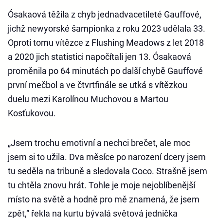
Ósakaová těžila z chyb jednadvacetileté Gauffové,
jichž newyorské šampionka z roku 2023 udělala 33.
Oproti tomu vítězce z Flushing Meadows z let 2018
a 2020 jich statistici napočítali jen 13. Ósakaová
proměnila po 64 minutách po další chybě Gauffové
první mečbol a ve čtvrtfinále se utká s vítězkou
duelu mezi Karolínou Muchovou a Martou
Kosťukovou.
„Jsem trochu emotivní a nechci brečet, ale moc
jsem si to užila. Dva měsíce po narození dcery jsem
tu seděla na tribuně a sledovala Coco. Strašně jsem
tu chtěla znovu hrát. Tohle je moje nejoblíbenější
místo na světě a hodně pro mě znamená, že jsem
zpět,“ řekla na kurtu bývalá světová jednička