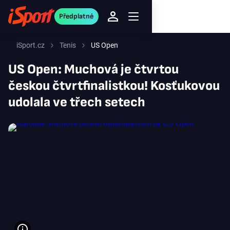
Předplatné
iSport.cz
Tenis
US Open
US Open: Muchová je čtvrtou
českou čtvrtfinalistkou! Kosťukovou
udolala ve třech setech