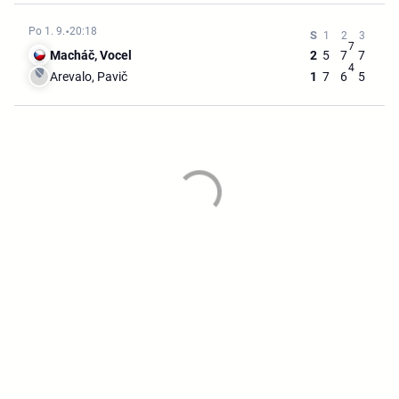
Po 1. 9.
20:18
7
Macháč, Vocel
2
5
7
7
4
Arevalo, Pavič
1
7
6
5