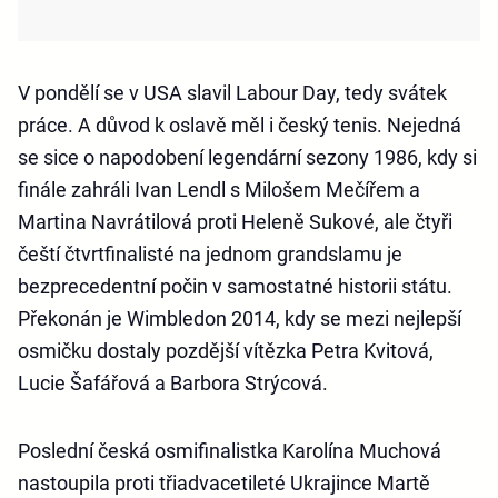
V pondělí se v USA slavil Labour Day, tedy svátek
práce. A důvod k oslavě měl i český tenis. Nejedná
se sice o napodobení legendární sezony 1986, kdy si
finále zahráli Ivan Lendl s Milošem Mečířem a
Martina Navrátilová proti Heleně Sukové, ale čtyři
čeští čtvrtfinalisté na jednom grandslamu je
bezprecedentní počin v samostatné historii státu.
Překonán je Wimbledon 2014, kdy se mezi nejlepší
osmičku dostaly pozdější vítězka Petra Kvitová,
Lucie Šafářová a Barbora Strýcová.
Poslední česká osmifinalistka Karolína Muchová
nastoupila proti třiadvacetileté Ukrajince Martě