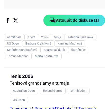
Vstoupit do diskuze (1)
osmifinále
sport
2025
tenis
Kateřina Siniaková
US Open
Barbora Krejčíková
Karolína Muchová
Markéta Vondroušová
Adam Pavlásek
čtvrtfinále
Tomáš Macháč
Marta Kosťuková
Tenis 2026
Tenisové grandslamy a turnaje
Australian Open
Roland Garros
Wimbledon
US Open
Tenis dnes
*
Program MS v hokeji
*
Tenisové