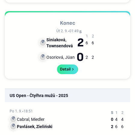
Konec
Út 2. 9.
01:49
2
Siniaková,
6
6
Townsendová
0
Osoriová, Jüan
2
2
Detail
US Open - Čtyřhra mužů - 2025
Po 1. 9.
18:51
Cabral, Miedler
0
4
4
Pavlásek, Zieliński
2
6
6