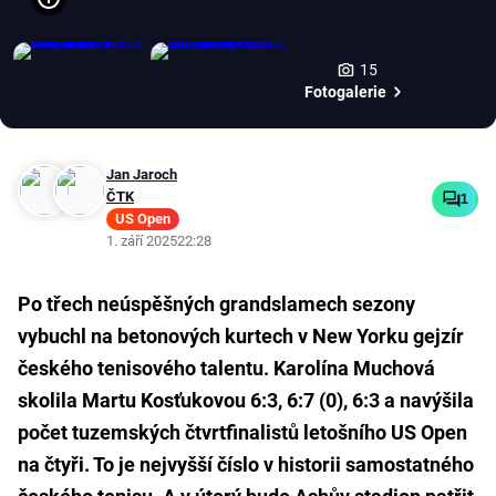
15
Fotogalerie
Jan Jaroch
ČTK
1
US Open
1. září 2025
22:28
Po třech neúspěšných grandslamech sezony
vybuchl na betonových kurtech v New Yorku gejzír
českého tenisového talentu. Karolína Muchová
skolila Martu Kosťukovou 6:3, 6:7 (0), 6:3 a navýšila
počet tuzemských čtvrtfinalistů letošního US Open
na čtyři. To je nejvyšší číslo v historii samostatného