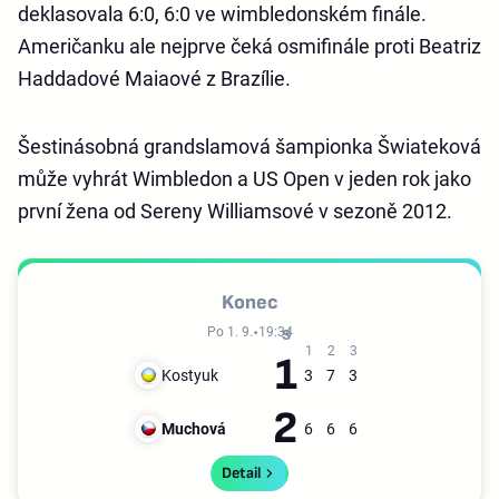
deklasovala 6:0, 6:0 ve wimbledonském finále.
Američanku ale nejprve čeká osmifinále proti Beatriz
Haddadové Maiaové z Brazílie.
Šestinásobná grandslamová šampionka Šwiateková
může vyhrát Wimbledon a US Open v jeden rok jako
první žena od Sereny Williamsové v sezoně 2012.
Konec
Po 1. 9.
19:34
1
Kostyuk
3
7
3
2
Muchová
6
6
6
Detail