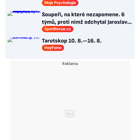
mozku jen dokonalá výmluva
Moje Psychologie
Soupeři, na které nezapomene. 6
týmů, proti nimž odchytal Jaroslav
Drobný nejvíc zápasů v kariéře
SportRevue.cz
Tarotskop 10. 8.—16. 8.
HeyFomo