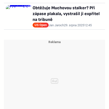
Obtěžuje Muchovou stalker? Při
zápase plakala, vystrašil ji expřítel
na tribuně
US Open
Jan Jaroch
29. srpna 2025
12:45