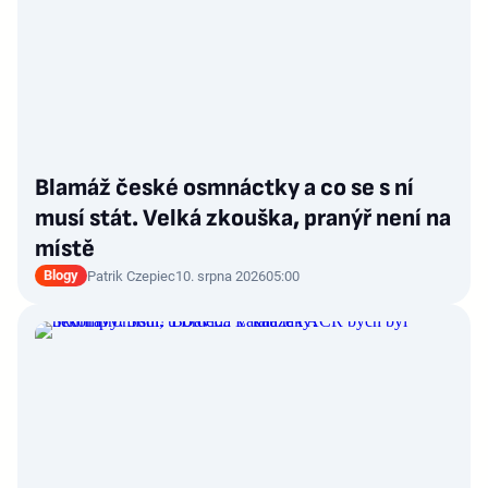
Blamáž české osmnáctky a co se s ní
musí stát. Velká zkouška, pranýř není na
místě
Blogy
Patrik Czepiec
10. srpna 2026
05:00