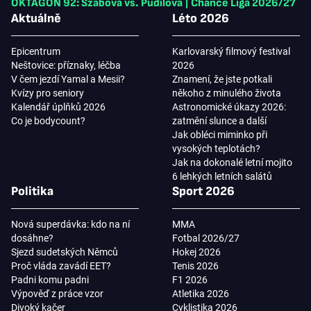
OKTAGON 92: Szabová vs. Pudilová
|
Chance Liga 2026/27
Aktuálně
Léto 2026
Epicentrum
Karlovarský filmový festival
Neštovice: příznaky, léčba
2026
V čem jezdí Yamal a Mesii?
Znamení, že jste potkali
Kvízy pro seniory
někoho z minulého života
Kalendář úplňků 2026
Astronomické úkazy 2026:
Co je bodycount?
zatmění slunce a další
Jak obléci miminko při
vysokých teplotách?
Jak na dokonalé letní mojito
6 lehkých letních salátů
Politika
Sport 2026
Nová superdávka: kdo na ní
MMA
dosáhne?
Fotbal 2026/27
Sjezd sudetských Němců
Hokej 2026
Proč vláda zavádí EET?
Tenis 2026
Padni komu padni
F1 2026
Výpověď z práce vzor
Atletika 2026
Divoký kačer
Cyklistika 2026