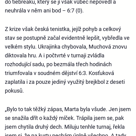
do tiebreaku, který se jí však vůbec nepovedl a
neuhrála v něm ani bod – 6:7 (0).
Z krize však česká tenistka, jejíž pohyb a celkový
stav se postupně začal evidentně lepšit, vybředla ve
velkém stylu. Ukrajinka chybovala, Muchová znovu
diktovala hru. A i počtvrté v turnaji zvládla
rozhodující sadu, po bezmála třech hodinách
triumfovala v soudném dějství 6:3. Kosťuková
zaplatila i za pouze jediný využitý brejkbol z deseti
pokusů.
„Bylo to tak těžký zápas, Marta byla všude. Jen jsem
se snažila dřít o každý míček. Trápila jsem se, pak
jsem chytila druhý dech. Miluju tenhle turnaj, řekla
jsem si, že na kurtu nechám úplně všechno. A tady