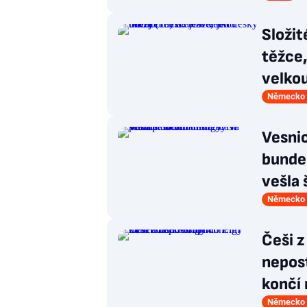
Složit
těžce,
velkou
Německo 
Vesnic
bunde
vešla 
Německo 
Češi z
nepost
končí
Německo 