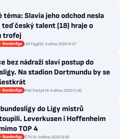
é téma: Slavia jeho odchod nesla
 teď český talent (18) hraje o
 trofej
- Bundesliga
Jiří Fejgl
30. května 2026
19:07
e bez nádraží slaví postup do
sligy. Na stadion Dortmundu by se
šestkrát
- Bundesliga
Petr Fantyš
18. května 2026
12:40
 bundesligy do Ligy mistrů
oupili. Leverkusen i Hoffenheim
 mimo TOP 4
- Bundesliga
ČTK
16. května 2026
18:30