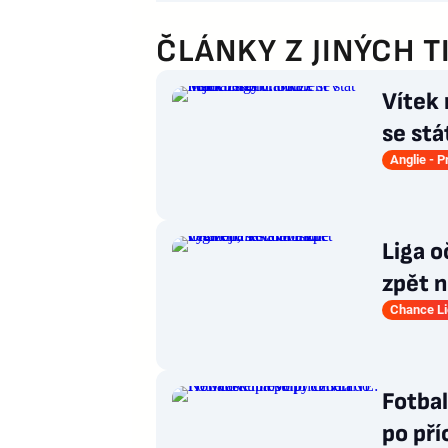
ČLÁNKY Z JINÝCH T
Vítek
se stá
ligy
Anglie - 
Liga o
zpět n
klobo
Chance L
Fotba
po př