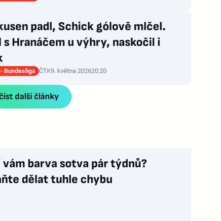
usen padl, Schick gólově mlčel.
 s Hranáčem u výhry, naskočil i
k
- Bundesliga
ČTK
9. května 2026
20:20
íst další články
í vám barva sotva pár týdnů?
ňte dělat tuhle chybu