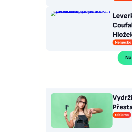
Leverk
Coufal
Hlože
Německo 
Nač
Vydrž
Přesta
reklama