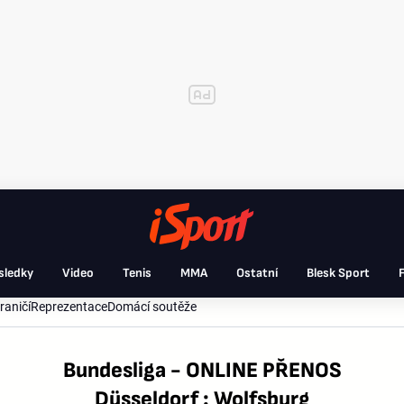
sledky
Video
Tenis
MMA
Ostatní
Blesk Sport
F
raničí
Reprezentace
Domácí soutěže
Bundesliga - ONLINE PŘENOS
Düsseldorf : Wolfsburg