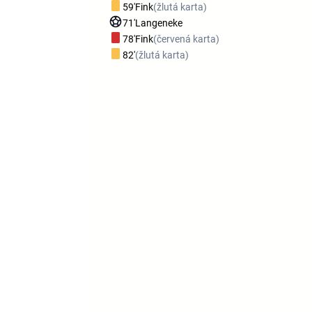
59'
Fink
(žlutá karta)
71'
Langeneke
78'
Fink
(červená karta)
82'
(žlutá karta)