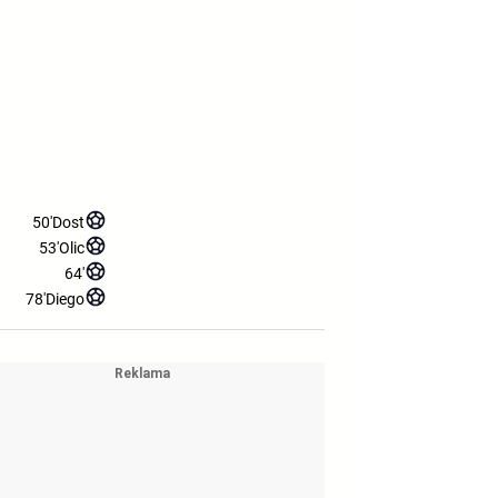
50'
Dost
53'
Olic
64'
78'
Diego