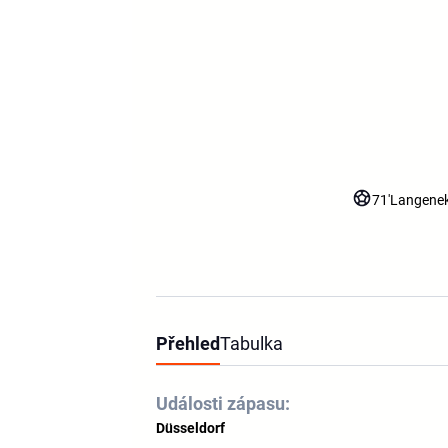
71'
Langene
Přehled
Tabulka
Události zápasu:
Düsseldorf