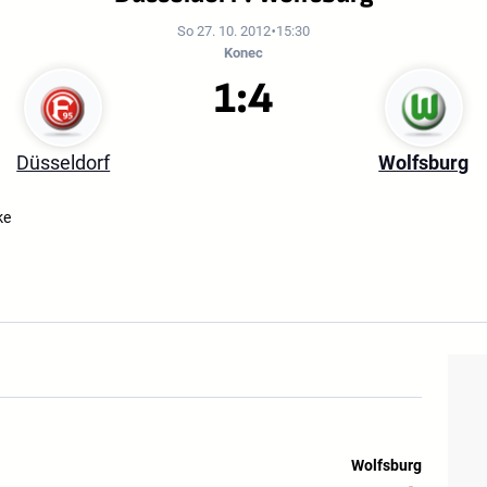
So 27. 10. 2012
15:30
Konec
1:4
Düsseldorf
Wolfsburg
ke
Wolfsburg