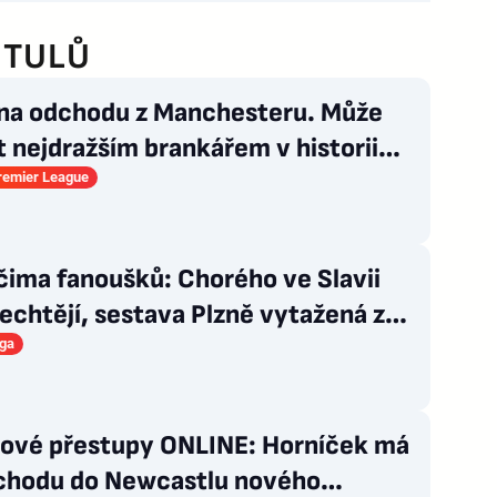
ITULŮ
 na odchodu z Manchesteru. Může
t nejdražším brankářem v historii
Premier League
čima fanoušků: Chorého ve Slavii
echtějí, sestava Plzně vytažená z
uku
iga
lové přestupy ONLINE: Horníček má
íchodu do Newcastlu nového