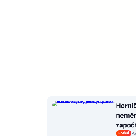
Horníč
nemění
započt
Fotbal
Pe