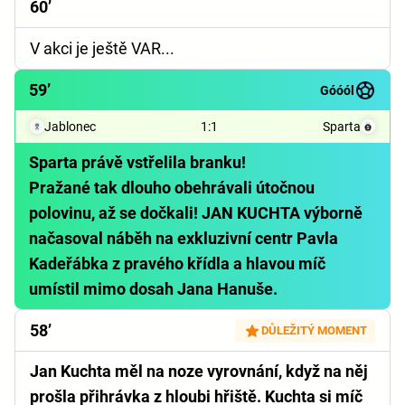
60’
V akci je ještě VAR...
59’
Góóól
Jablonec
1
:
1
Sparta
Sparta právě vstřelila branku!
Pražané tak dlouho obehrávali útočnou
polovinu, až se dočkali! JAN KUCHTA výborně
načasoval náběh na exkluzivní centr Pavla
Kadeřábka z pravého křídla a hlavou míč
umístil mimo dosah Jana Hanuše.
58’
DŮLEŽITÝ MOMENT
Jan Kuchta měl na noze vyrovnání, když na něj
prošla přihrávka z hloubi hřiště. Kuchta si míč