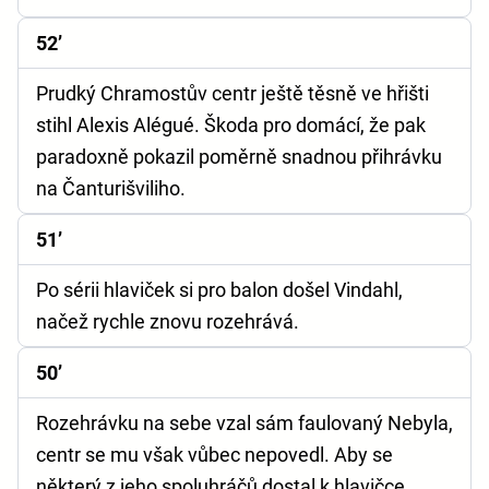
52’
Prudký Chramostův centr ještě těsně ve hřišti
stihl Alexis Alégué. Škoda pro domácí, že pak
paradoxně pokazil poměrně snadnou přihrávku
na Čanturišviliho.
51’
Po sérii hlaviček si pro balon došel Vindahl,
načež rychle znovu rozehrává.
50’
Rozehrávku na sebe vzal sám faulovaný Nebyla,
centr se mu však vůbec nepovedl. Aby se
některý z jeho spoluhráčů dostal k hlavičce,