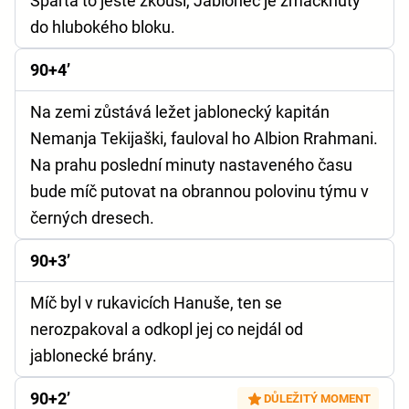
Sparta to ještě zkouší, Jablonec je zmáčknutý
do hlubokého bloku.
90+4’
Na zemi zůstává ležet jablonecký kapitán
Nemanja Tekijaški, fauloval ho Albion Rrahmani.
Na prahu poslední minuty nastaveného času
bude míč putovat na obrannou polovinu týmu v
černých dresech.
90+3’
Míč byl v rukavicích Hanuše, ten se
nerozpakoval a odkopl jej co nejdál od
jablonecké brány.
90+2’
DŮLEŽITÝ MOMENT