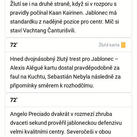
Žlutí se i na druhé straně, když si v rozporu s
pravidly počínal Kaan Kairinen. Jablonec má
standardku z nadějné pozice pro centr. Míč si
staví Vachtang Čanturišvili.
72’
Žlutá karta
Hned dvojnásobný žlutý trest pro Jablonec –
Alexis Alégué kartu dostal pravděpodobně za
faul na Kuchtu, Sebastián Nebyla následně za
připomínky směrem k rozhodčímu.
72’
Angelo Preciado dvakrát v rozmezí zhruba
dvaceti sekund prověřil jabloneckou defenzivu
velmi kvalitními centry. Severočeši v obou