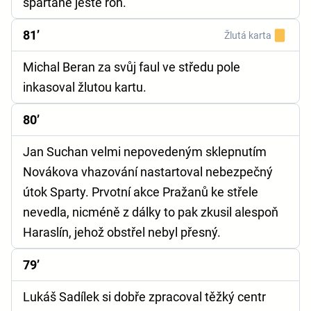
sparťané ještě roh.
81’
Žlutá karta
Michal Beran za svůj faul ve středu pole
inkasoval žlutou kartu.
80’
Jan Suchan velmi nepovedeným sklepnutím
Novákova vhazování nastartoval nebezpečný
útok Sparty. Prvotní akce Pražanů ke střele
nevedla, nicméně z dálky to pak zkusil alespoň
Haraslín, jehož obstřel nebyl přesný.
79’
Lukáš Sadílek si dobře zpracoval těžký centr