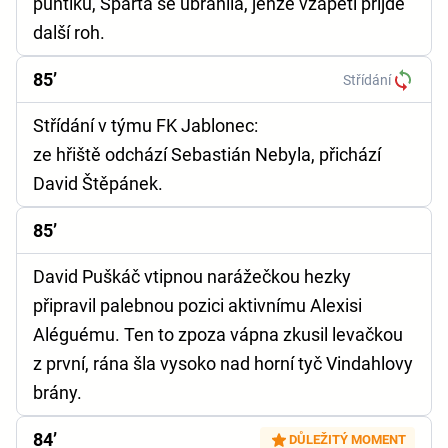
puntíku, Sparta se ubránila, jenže vzápětí přijde
další roh.
85’
Střídání
Střídání v týmu FK Jablonec:
ze hřiště odchází Sebastián Nebyla, přichází
David Štěpánek.
85’
David Puškáč vtipnou narážečkou hezky
připravil palebnou pozici aktivnímu Alexisi
Aléguému. Ten to zpoza vápna zkusil levačkou
z první, rána šla vysoko nad horní tyč Vindahlovy
brány.
84’
DŮLEŽITÝ MOMENT