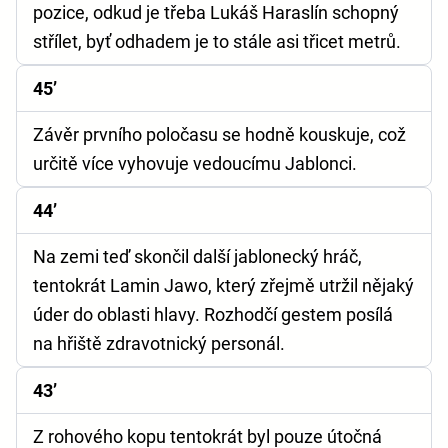
pozice, odkud je třeba Lukáš Haraslín schopný
střílet, byť odhadem je to stále asi třicet metrů.
45’
Závěr prvního poločasu se hodně kouskuje, což
určitě více vyhovuje vedoucímu Jablonci.
44’
Na zemi teď skončil další jablonecký hráč,
tentokrát Lamin Jawo, který zřejmě utržil nějaký
úder do oblasti hlavy. Rozhodčí gestem posílá
na hřiště zdravotnický personál.
43’
Z rohového kopu tentokrát byl pouze útočná