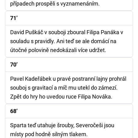
případech prospěli s vyznamenáním.
71’
David Puškáč v souboji zboural Filipa Panáka v
souladu s pravidly. Ani teď se ale domácí na
útočné polovině nedokázali více udržet.
70’
Pavel Kadeřábek u pravé postranní lajny prohrál
souboj s gravitací a míč mu utekl do zámezí.
Zpět do hry ho uvedou ruce Filipa Nováka.
68’
Sparta teď utahuje šrouby, Severočeši jsou
místy pod hodně silným tlakem.