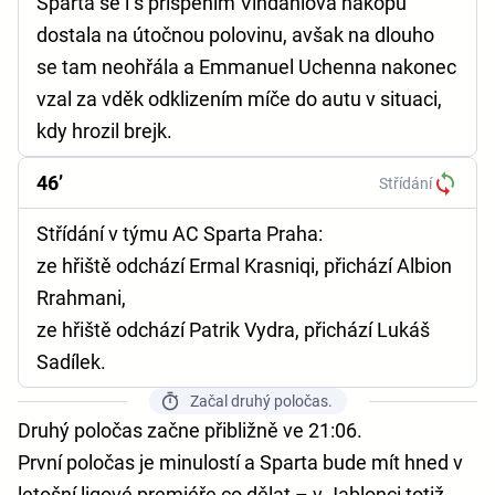
Sparta se i s přispěním Vindahlova nákopu
dostala na útočnou polovinu, avšak na dlouho
se tam neohřála a Emmanuel Uchenna nakonec
vzal za vděk odklizením míče do autu v situaci,
kdy hrozil brejk.
46’
Střídání
Střídání v týmu AC Sparta Praha:
ze hřiště odchází Ermal Krasniqi, přichází Albion
Rrahmani,
ze hřiště odchází Patrik Vydra, přichází Lukáš
Sadílek.
Začal druhý poločas.
Druhý poločas začne přibližně ve 21:06.
První poločas je minulostí a Sparta bude mít hned v
letošní ligové premiéře co dělat – v Jablonci totiž