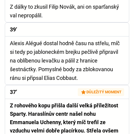
Z dálky to zkusil Filip Novák, ani on sparťanský
val nepropálil.
39’
Alexis Alégué dostal hodně času na střelu, míč
si tedy po jabloneckém brejku pečlivě připravil
na oblíbenou levačku a pálil z hranice
šestnáctky. Pomyslné body za zblokovanou
ránu si připsal Elias Cobbaut.
37’
DŮLEŽITÝ MOMENT
Z rohového kopu přišla další velká příležitost
Sparty. Haraslínův centr našel nohu
Emmanuela Uchenny, který míč trefil ze
vzduchu velmi dobře placírkou. Střela ovšem