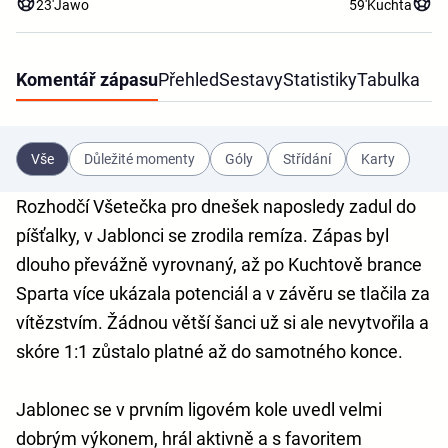
23'
Jawo
59'
Kuchta
Komentář zápasu
Přehled
Sestavy
Statistiky
Tabulka
Vše
Důležité momenty
Góly
Střídání
Karty
Rozhodčí Všetečka pro dnešek naposledy zadul do
píšťalky, v Jablonci se zrodila remíza. Zápas byl
dlouho převážně vyrovnaný, až po Kuchtově brance
Sparta více ukázala potenciál a v závěru se tlačila za
vítězstvím. Žádnou větší šanci už si ale nevytvořila a
skóre 1:1 zůstalo platné až do samotného konce.
Jablonec se v prvním ligovém kole uvedl velmi
dobrým výkonem, hrál aktivně a s favoritem