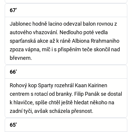
67’
Jablonec hodně lacino odevzal balon rovnou z
autového vhazování. Nedlouho poté vedla
sparťanská akce až k ráně Albiona Rrahmaniho
zpoza vápna, míč i s přispěním teče skončil nad
břevnem.
66’
Rohový kop Sparty rozehrál Kaan Kairinen
centrem s rotací od branky. Filip Panák se dostal
k hlavičce, spíše chtěl ještě hledat někoho na
zadní tyči, avšak scházela přesnost.
65’