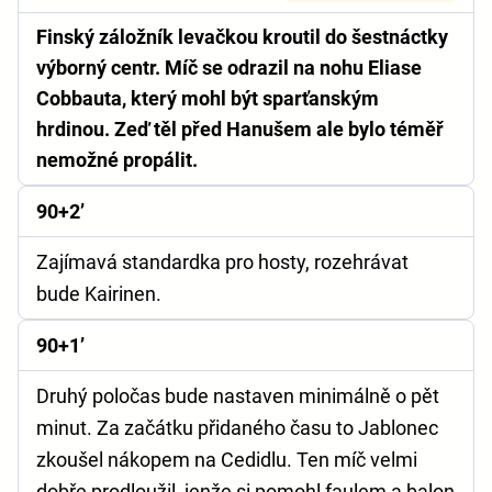
Finský záložník levačkou kroutil do šestnáctky
výborný centr. Míč se odrazil na nohu Eliase
Cobbauta, který mohl být sparťanským
hrdinou. Zeď těl před Hanušem ale bylo téměř
nemožné propálit.
90+2’
Zajímavá standardka pro hosty, rozehrávat
bude Kairinen.
90+1’
Druhý poločas bude nastaven minimálně o pět
minut. Za začátku přidaného času to Jablonec
zkoušel nákopem na Cedidlu. Ten míč velmi
dobře prodloužil, jenže si pomohl faulem a balon