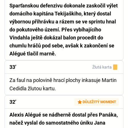
Sparťanskou defenzivu dokonale zaskočil výlet
domácího kapitána Tekijaškiho, který dostal
výbornou přihrávku a rázem se ve sprintu hnal
do pokutového území. Přes vybíhajícího
Vindahla ještě dokázal balon procedit do
chumlu hráčů pod sebe, avšak k zakončení se
Alégué tlačil marně.
33’
Žlutá karta
Za faul na polovině hrací plochy inkasuje Martin
Cedidla žlutou kartu.
32’
DŮLEŽITÝ MOMENT
Alexis Alégué se nádherně dostal přes Panáka,
načež vyslal do samostatného úniku Jana