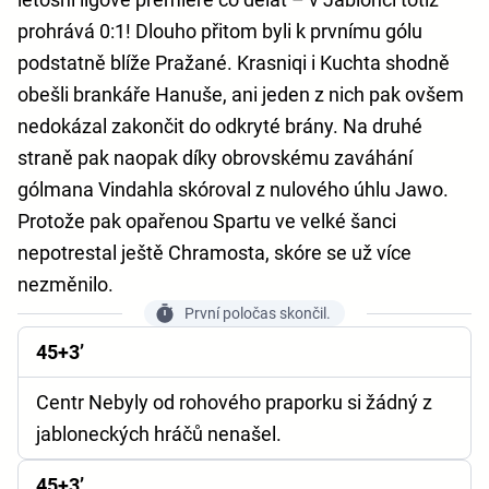
prohrává 0:1! Dlouho přitom byli k prvnímu gólu
podstatně blíže Pražané. Krasniqi i Kuchta shodně
obešli brankáře Hanuše, ani jeden z nich pak ovšem
nedokázal zakončit do odkryté brány. Na druhé
straně pak naopak díky obrovskému zaváhání
gólmana Vindahla skóroval z nulového úhlu Jawo.
Protože pak opařenou Spartu ve velké šanci
nepotrestal ještě Chramosta, skóre se už více
nezměnilo.
První poločas skončil.
45+3’
Centr Nebyly od rohového praporku si žádný z
jabloneckých hráčů nenašel.
45+3’