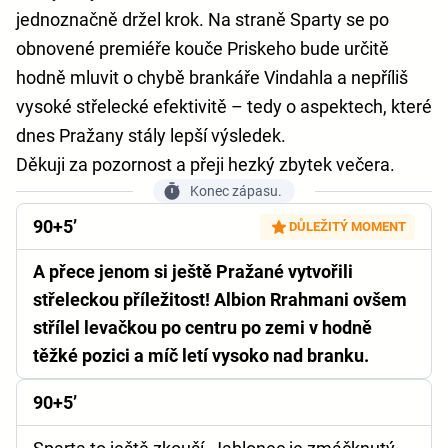
jednoznačně držel krok. Na straně Sparty se po
obnovené premiéře kouče Priskeho bude určitě
hodně mluvit o chybě brankáře Vindahla a nepříliš
vysoké střelecké efektivitě – tedy o aspektech, které
dnes Pražany stály lepší výsledek.
Děkuji za pozornost a přeji hezký zbytek večera.
Konec zápasu.
90+5’
DŮLEŽITÝ MOMENT
A přece jenom si ještě Pražané vytvořili
střeleckou příležitost! Albion Rrahmani ovšem
střílel levačkou po centru po zemi v hodně
těžké pozici a míč letí vysoko nad branku.
90+5’