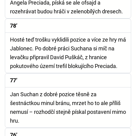
Angela Preciada, píská se ale ofsajd a
rozehrávat budou hráči v zelenobílých dresech.
78’
Hosté teď trošku vyklidili pozice a více ze hry má
Jablonec. Po dobré práci Suchana si míč na
levačku připravil David Puškáč, z hranice
pokutového území trefil blokujícího Preciada.
77’
Jan Suchan z dobré pozice těsně za
šestnáctkou minul bránu, mrzet ho to ale příliš
nemusí – rozhodčí stejně pískal postavení mimo
hru.
76’