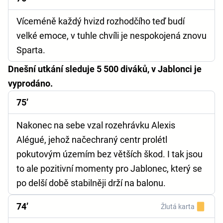
Víceméně každý hvizd rozhodčího teď budí
velké emoce, v tuhle chvíli je nespokojená znovu
Sparta.
Dnešní utkání sleduje 5 500 diváků, v Jablonci je
vyprodáno.
75’
Nakonec na sebe vzal rozehrávku Alexis
Alégué, jehož načechraný centr prolétl
pokutovým územím bez větších škod. I tak jsou
to ale pozitivní momenty pro Jablonec, který se
po delší době stabilněji drží na balonu.
74’
Žlutá karta