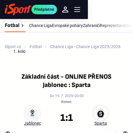
Předplatné
Fotbal
Chance Liga
Evropské poháry
Zahraničí
Reprezentace
Dom
iSport.cz
Fotbal
Chance Liga - Chance Liga 2025/2026
1. kolo
Základní část - ONLINE PŘENOS
Jablonec : Sparta
So 19. 7. 2025
20:00
Konec
1:1
Jablonec
Sparta