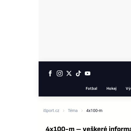
Fotbal
Hokej
Vý
iSport.cz
Téma
4x100-m
4x100-m – veškeré inform