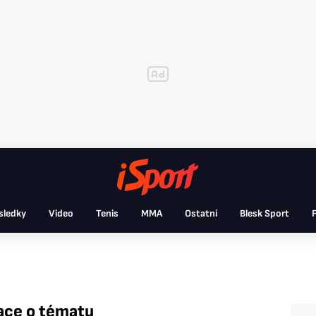
sledky
Video
Tenis
MMA
Ostatní
Blesk Sport
F
ace o tématu