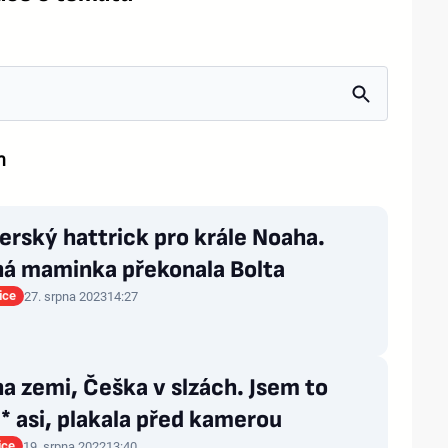
m
erský hattrick pro krále Noaha.
ná maminka překonala Bolta
ice
27. srpna 2023
14:27
na zemi, Češka v slzách. Jsem to
* asi, plakala před kamerou
ice
19. srpna 2022
13:40