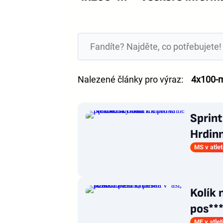
Nalezené články pro výraz:
4x100-
Sprint
Hrdin
MS v atlet
Kolík 
pos***
ME v atlet