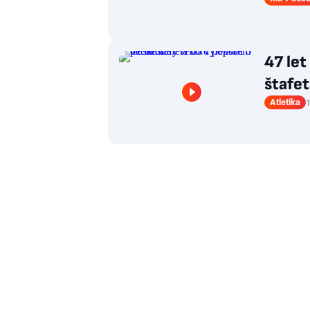
47 let
štafet
Atletika
1