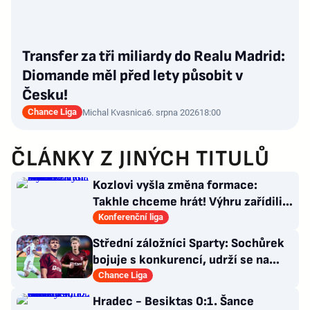
Transfer za tři miliardy do Realu Madrid:
Diomande měl před lety působit v
Česku!
Chance Liga
Michal Kvasnica
6. srpna 2026
18:00
ČLÁNKY Z JINÝCH TITULŮ
Kozlovi vyšla změna formace:
Takhle chceme hrát! Výhru zařídili
sváteční hlavičkáři
Konferenční liga
Střední záložníci Sparty: Sochůrek
bojuje s konkurencí, udrží se na
Letné Hollý?
Chance Liga
Hradec - Besiktas 0:1. Šance