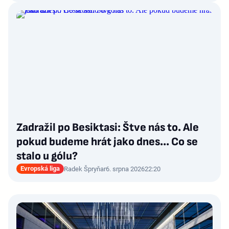
Zadražil po Besiktasi: Štve nás to. Ale
pokud budeme hrát jako dnes... Co se
stalo u gólu?
Evropská liga
Radek Špryňar
6. srpna 2026
22:20