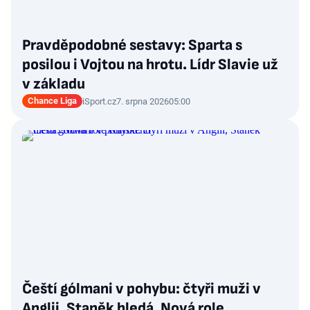
Pravděpodobné sestavy: Sparta s
posilou i Vojtou na hrotu. Lídr Slavie už
v základu
Chance Liga
iSport.cz
7. srpna 2026
05:00
Čeští gólmani v pohybu: čtyři muži v
Anglii, Staněk hledá. Nová role