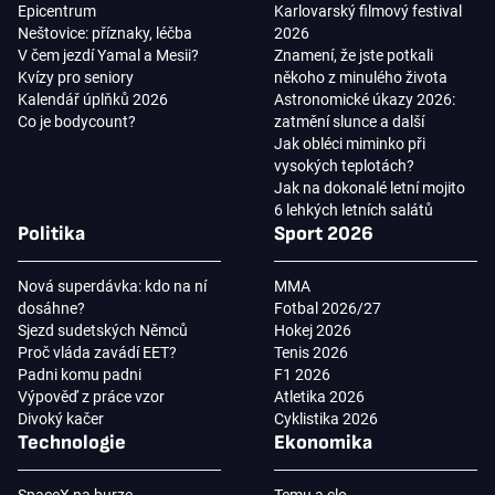
Epicentrum
Karlovarský filmový festival
Neštovice: příznaky, léčba
2026
V čem jezdí Yamal a Mesii?
Znamení, že jste potkali
Kvízy pro seniory
někoho z minulého života
Kalendář úplňků 2026
Astronomické úkazy 2026:
Co je bodycount?
zatmění slunce a další
Jak obléci miminko při
vysokých teplotách?
Jak na dokonalé letní mojito
6 lehkých letních salátů
Politika
Sport 2026
Nová superdávka: kdo na ní
MMA
dosáhne?
Fotbal 2026/27
Sjezd sudetských Němců
Hokej 2026
Proč vláda zavádí EET?
Tenis 2026
Padni komu padni
F1 2026
Výpověď z práce vzor
Atletika 2026
Divoký kačer
Cyklistika 2026
Technologie
Ekonomika