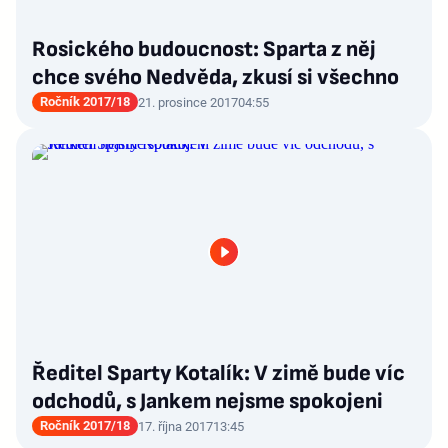
Rosického budoucnost: Sparta z něj
chce svého Nedvěda, zkusí si všechno
Ročník 2017/18
21. prosince 2017
04:55
Ředitel Sparty Kotalík: V zimě bude víc
odchodů, s Jankem nejsme spokojeni
Ročník 2017/18
17. října 2017
13:45