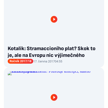
Kotalík: Stramaccioniho plat? Skok to
je, ale na Evropu nic výjimečného
Ročník 2017/18
17. června 2017
04:55