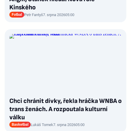
Kinského
Fotbal
Petr Fantyš
7. srpna 2026
05:00
Chci chránit dívky, řekla hráčka WNBA o
trans ženách. A rozpoutala kulturní
válku
Basketbal
Lukáš Tomek
7. srpna 2026
05:00