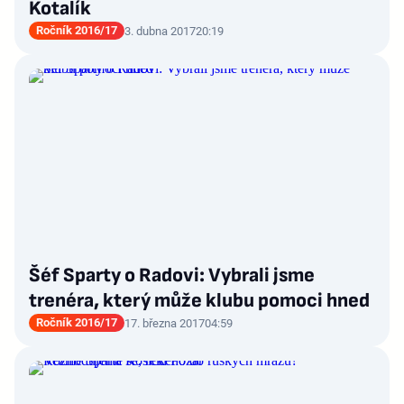
Kotalík
Ročník 2016/17
3. dubna 2017
20:19
Šéf Sparty o Radovi: Vybrali jsme
trenéra, který může klubu pomoci hned
Ročník 2016/17
17. března 2017
04:59