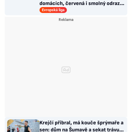
domácích, červená i smolný odraz.
Votroci budou dotahovat
Evropská liga
Krejčí přibral, má kouče šprýmaře a
sen: dům na Šumavě a sekat trávu