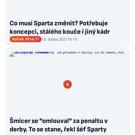
Co musí Sparta změnit? Potřebuje
koncepci, stálého kouče i jiný kádr
Ročník 2016/17
18. dubna 2017
15:15
Šmicer se "omlouval" za penaltu v
derby. To se stane, řekl šéf Sparty