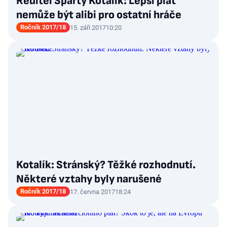
Ředitel Sparty Kotalík: Lepší plat
nemůže být alibi pro ostatní hráče
Ročník 2017/18
15. září 2017
10:20
Kotalík: Stránský? Těžké rozhodnutí.
Některé vztahy byly narušené
Ročník 2017/18
17. června 2017
18:24