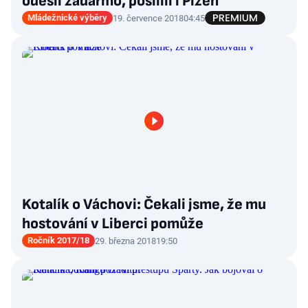
odešli zadarmo, posílili i Plzeň
Mládežnické výběry
19. července 2018
04:45
Kotalík o Váchovi: Čekali jsme, že mu
hostování v Liberci pomůže
Ročník 2017/18
29. března 2018
19:50