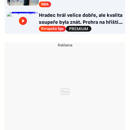
jako Forrest Gump
NBA
Hradec hrál velice dobře, ale kvalita
soupeře byla znát. Prohra na hřišti,
výhra v hledišti
Evropská liga