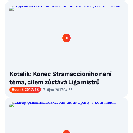
Kotalík: Konec Stramaccioniho není
téma, cílem zůstává Liga mistrů
Ročník 2017/18
17. října 2017
04:55