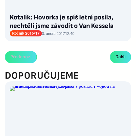
Kotalík: Hovorka je spíš letní posila,
nechtěli jsme závodit o Van Kessela
Ročník 2016/17
3. února 2017
12:40
Předchozí
Další
DOPORUČUJEME