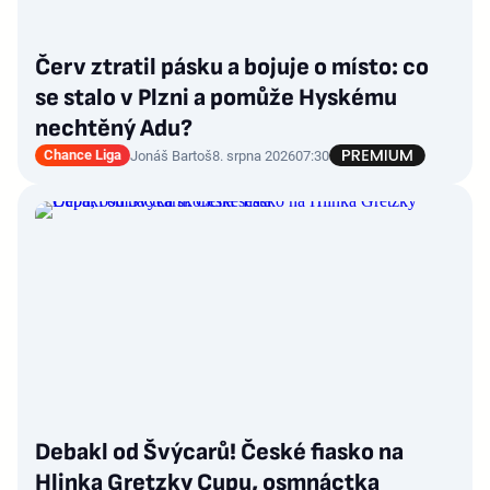
Červ ztratil pásku a bojuje o místo: co
se stalo v Plzni a pomůže Hyskému
nechtěný Adu?
Chance Liga
Jonáš Bartoš
8. srpna 2026
07:30
Debakl od Švýcarů! České fiasko na
Hlinka Gretzky Cupu, osmnáctka