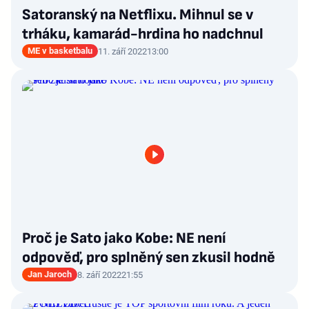
Satoranský na Netflixu. Mihnul se v
trháku, kamarád-hrdina ho nadchnul
ME v basketbalu
11. září 2022
13:00
Proč je Sato jako Kobe: NE není
odpověď, pro splněný sen zkusil hodně
Jan Jaroch
8. září 2022
21:55