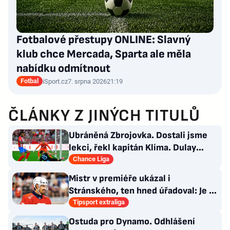
Fotbalové přestupy ONLINE: Slavný
klub chce Mercada, Sparta ale měla
nabídku odmítnout
Fotbal
iSport.cz
7. srpna 2026
21:19
ČLÁNKY Z JINÝCH TITULŮ
Ubráněná Zbrojovka. Dostali jsme
lekci, řekl kapitán Klíma. Dulay
překonal kamaráda
Chance Liga
Mistr v premiéře ukázal i
Stránského, ten hned úřadoval: Je to
pro mě úplně nové…
Tipsport extraliga
Ostuda pro Dynamo. Odhlášení