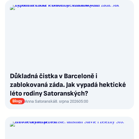
Důkladná čistka v Barceloně i
zablokovaná záda. Jak vypadá hektické
léto rodiny Satoranských?
Blogy
Anna Satoranská
8. srpna 2026
05:00