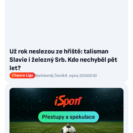
Už rok neslezou ze hřiště: talisman
Slavie i železný Srb. Kdo nechyběl pět
let?
Chance Liga
Bartoloměj Černík
8. srpna 2026
05:00