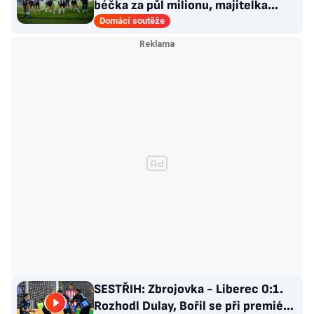
béčka za půl milionu, majitelka
odmítla nabídku kraje
Domácí soutěže
SESTŘIH: Zbrojovka - Liberec 0:1.
Rozhodl Dulay, Bořil se při premiéře