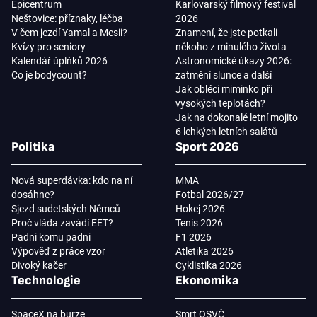
Epicentrum
Karlovarský filmový festival
Neštovice: příznaky, léčba
2026
V čem jezdí Yamal a Mesii?
Znamení, že jste potkali
Kvízy pro seniory
někoho z minulého života
Kalendář úplňků 2026
Astronomické úkazy 2026:
Co je bodycount?
zatmění slunce a další
Jak obléci miminko při
vysokých teplotách?
Jak na dokonalé letní mojito
6 lehkých letních salátů
Politika
Sport 2026
Nová superdávka: kdo na ní
MMA
dosáhne?
Fotbal 2026/27
Sjezd sudetských Němců
Hokej 2026
Proč vláda zavádí EET?
Tenis 2026
Padni komu padni
F1 2026
Výpověď z práce vzor
Atletika 2026
Divoký kačer
Cyklistika 2026
Technologie
Ekonomika
SpaceX na burze
Smrt OSVČ