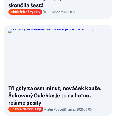
skončila šestá
Mládežnické výběry
ČTK
8. srpna 2026
08:00
Tři góly za osm minut, nováček kouše.
Šokovaný Oulehla: Je to na ho*no,
řešíme posily
Chance Národní Liga
Martin Pešout
8. srpna 2026
09:00