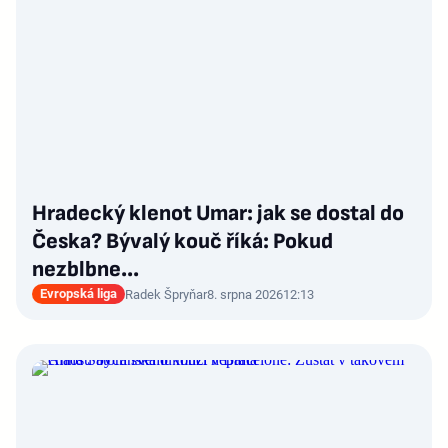
Hradecký klenot Umar: jak se dostal do
Česka? Bývalý kouč říká: Pokud
nezblbne...
Evropská liga
Radek Špryňar
8. srpna 2026
12:13