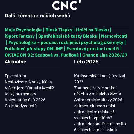
Další témata z našich webů
Moje Psychologie
|
Blesk Tlapky
|
Hráči na Blesku
|
iSport Fantasy
|
Spotřebitelské testy Blesku
|
Nemovitosti
|
Psychologika - podcast rozbíjející psychologické mýty
|
Fotbalové přestupy ONLINE
|
Eventový prostor Level 9
|
OKTAGON 92: Szabová vs. Pudilová
|
Chance Liga 2026/27
Aktuálně
Léto 2026
Epicentrum
Karlovarský filmový festival
Neštovice: příznaky, léčba
2026
V čem jezdí Yamal a Mesii?
Znamení, že jste potkali
Kvízy pro seniory
někoho z minulého života
Kalendář úplňků 2026
Astronomické úkazy 2026:
Co je bodycount?
zatmění slunce a další
Jak obléci miminko při
vysokých teplotách?
Jak na dokonalé letní mojito
6 lehkých letních salátů