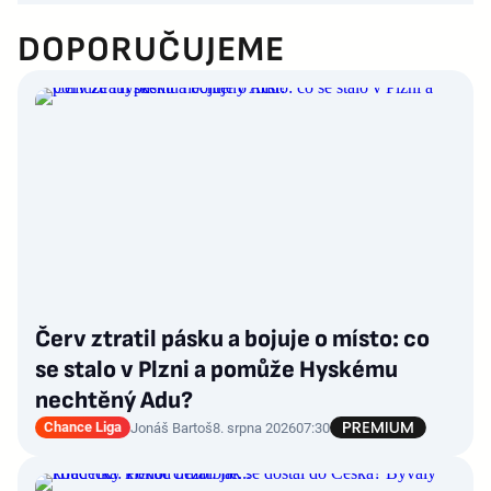
DOPORUČUJEME
Červ ztratil pásku a bojuje o místo: co
se stalo v Plzni a pomůže Hyskému
nechtěný Adu?
Chance Liga
Jonáš Bartoš
8. srpna 2026
07:30