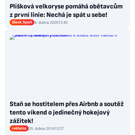
Plíšková velkoryse pomáhá obětavcům
z první linie: Nechá je spát u sebe!
Blesk Sport
8. dubna 2020
13:40
Staň se hostitelem přes Airbnb a soutěž
tento víkend o jedinečný hokejový
zážitek!
reklama
29. dubna 2016
15:27