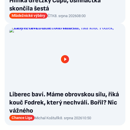
Hlinka Gretzky Cupu, osmnáctka
skončila šestá
Mládežnické výběry
ČTK
8. srpna 2026
08:00
Liberec baví. Máme obrovskou sílu, říká
kouč Fodrek, který nechválí. Bořil? Nic
vážného
Chance Liga
Michal Koštuřík
8. srpna 2026
10:50