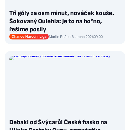
Tři góly za osm minut, nováček kouše.
Šokovaný Oulehla: Je to na ho*no,
řešíme posily
Chance Národní Liga
Martin Pešout
8. srpna 2026
09:00
Debakl od Švýcarů! České fiasko na