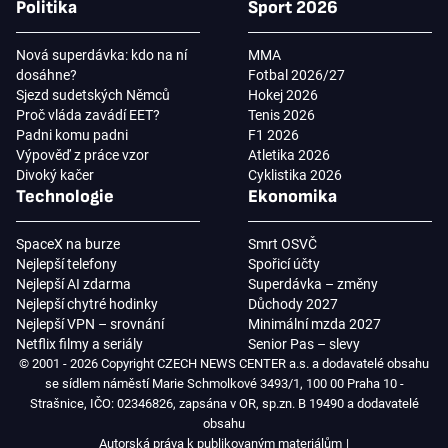
Politika
Sport 2026
Nová superdávka: kdo na ní
MMA
dosáhne?
Fotbal 2026/27
Sjezd sudetských Němců
Hokej 2026
Proč vláda zavádí EET?
Tenis 2026
Padni komu padni
F1 2026
Výpověď z práce vzor
Atletika 2026
Divoký kačer
Cyklistika 2026
Technologie
Ekonomika
SpaceX na burze
Smrt OSVČ
Nejlepší telefony
Spořicí účty
Nejlepší AI zdarma
Superdávka – změny
Nejlepší chytré hodinky
Důchody 2027
Nejlepší VPN – srovnání
Minimální mzda 2027
Netflix filmy a seriály
Senior Pas – slevy
© 2001 - 2026 Copyright CZECH NEWS CENTER a.s. a dodavatelé obsahu
se sídlem náměstí Marie Schmolkové 3493/1, 100 00 Praha 10 -
Strašnice, IČO: 02346826, zapsána v OR, sp.zn. B 19490 a dodavatelé
obsahu
Autorská práva k publikovaným materiálům