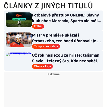
ČLÁNKY Z JINÝCH TITULŮ
Fotbalové přestupy ONLINE: Slavný
klub chce Mercada, Sparta ale měla
nabídku odmítnout
Fotbal
Mistr v premiéře ukázal i
Stránského, ten hned úřadoval: Je to
pro mě úplně nové…
Tipsport extraliga
Už rok neslezou ze hřiště: talisman
Slavie i železný Srb. Kdo nechyběl
pět let?
Chance Liga