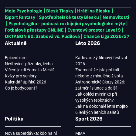
Moje Psychologie
|
Blesk Tlapky
|
Hráči na Blesku
|
iSport Fantasy
|
Spotřebitelské testy Blesku
|
Nemovitosti
|
Psychologika - podcast rozbíjející psychologické mýty
|
Fotbalové přestupy ONLINE
|
Eventový prostor Level 9
|
OKTAGON 92: Szabová vs. Pudilová
|
Chance Liga 2026/27
Aktuálně
Léto 2026
Epicentrum
Karlovarský filmový festival
Neštovice: příznaky, léčba
2026
V čem jezdí Yamal a Mesii?
Znamení, že jste potkali
Kvízy pro seniory
někoho z minulého života
Kalendář úplňků 2026
Astronomické úkazy 2026:
Co je bodycount?
zatmění slunce a další
Jak obléci miminko při
vysokých teplotách?
Jak na dokonalé letní mojito
6 lehkých letních salátů
Politika
Sport 2026
Nová superdávka: kdo na ní
MMA