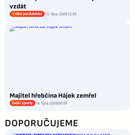
vzdát
Velká pardubická
13. října 2009
12:35
Majitel hřebčína Hájek zemřel
Další sporty
14. října 2008
04:59
DOPORUČUJEME