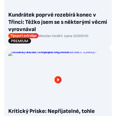
Kundrátek poprvé rozebírá konec v
Třinci: Těžko jsem se s některými věcmi
vyrovnával
Tipsport extraliga
Miroslav Horák
9. srpna 2026
05:00
Kritický Priske: Nepřijatelné, tohle