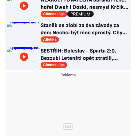
hořel Dweh i Doski, nesmysl Krčíka.
Ustojí to Hyský?
Chance Liga
Staněk se zlobí za dva závody za
den: Nechci být moc sprostý. Chybí
nám styčný důstojník
Atletika
SESTŘIH: Boleslav - Sparta 2:0.
Bezzubí Letenští opět ztratili,
domácí rozhodli v první půli
Chance Liga