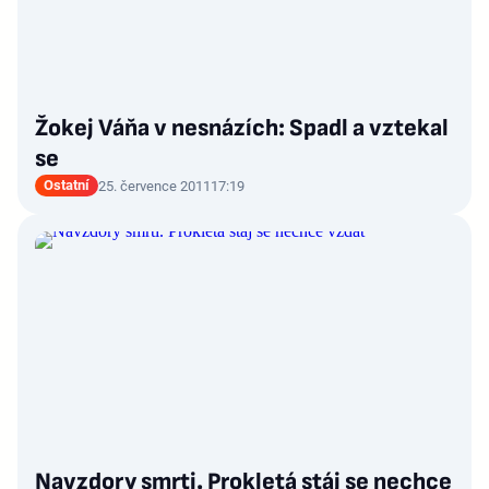
Žokej Váňa v nesnázích: Spadl a vztekal
se
Ostatní
25. července 2011
17:19
Navzdory smrti. Prokletá stáj se nechce