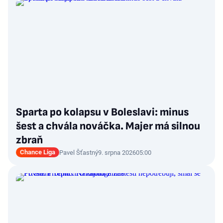
Sparta po kolapsu v Boleslavi: minus
šest a chvála nováčka. Majer má silnou
zbraň
Chance Liga
Pavel Šťastný
9. srpna 2026
05:00