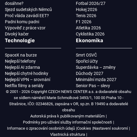
dosáhne?
Fotbal 2026/27
Sjezd sudetských Němců
Hokej 2026
Proč vláda zavádí EET?
Tenis 2026
Padni komu padni
F1 2026
Výpověď z práce vzor
Atletika 2026
Divoký kačer
Cyklistika 2026
Technologie
Ekonomika
SpaceX na burze
Smrt OSVČ
Nejlepší telefony
Spořicí účty
Nejlepší AI zdarma
Superdávka – změny
Nejlepší chytré hodinky
Důchody 2027
Nejlepší VPN – srovnání
Minimální mzda 2027
Netflix filmy a seriály
Senior Pas – slevy
© 2001 - 2026 Copyright CZECH NEWS CENTER a.s. a dodavatelé obsahu
se sídlem náměstí Marie Schmolkové 3493/1, 100 00 Praha 10 -
Strašnice, IČO: 02346826, zapsána v OR, sp.zn. B 19490 a dodavatelé
obsahu
Autorská práva k publikovaným materiálům
Podmínky pro užívání služby informační společnosti
Informace o zpracování osobních údajů
Cookies
Nastavení soukromí
Vlastnická struktura