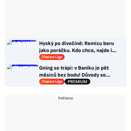
Hyský po divočině: Remízu beru
jako porážku. Kdo chce, najde i
hodně pozitivních věcí
Chance Liga
Gning se trápí: v Baníku je pět
měsíců bez bodu! Důvody se
opakují u tří trenérů
Chance Liga