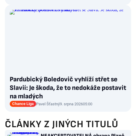
Pardubický Boledovič vyhlíží střet se
Slavií: Je škoda, že to nedokáže postavit
na mladých
Chance Liga
Pavel Šťastný
9. srpna 2026
05:00
ČLÁNKY Z JINÝCH TITULŮ
NEAKCEPTOVATELNÁ obrana Plzně,