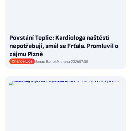
Povstání Teplic: Kardiologa naštěstí
nepotřebuji, smál se Frťala. Promluvil o
zájmu Plzně
Chance Liga
Jonáš Bartoš
9. srpna 2026
07:30