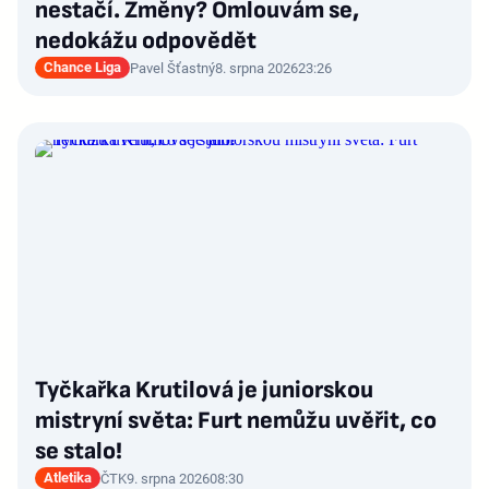
nestačí. Změny? Omlouvám se,
nedokážu odpovědět
Chance Liga
Pavel Šťastný
8. srpna 2026
23:26
Tyčkařka Krutilová je juniorskou
mistryní světa: Furt nemůžu uvěřit, co
se stalo!
Atletika
ČTK
9. srpna 2026
08:30