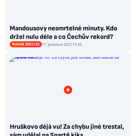
Mandousovy nesmrtelné minuty. Kdo
držel nulu déle a co Čechův rekord?
Ročník 2021/22
17. prosince 2021
13:45
Hruškovo déjà vu! Za chybu jiné trestal,
sám udělal na Spartě kiks