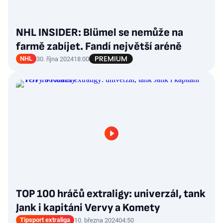
NHL INSIDER: Blümel se nemůže na
farmě zabíjet. Fandí největší aréně
NHL
30. října 2024
18:00
TOP 100 hráčů extraligy: univerzál, tank
Jank i kapitáni Vervy a Komety
Tipsport extraliga
10. března 2024
04:50