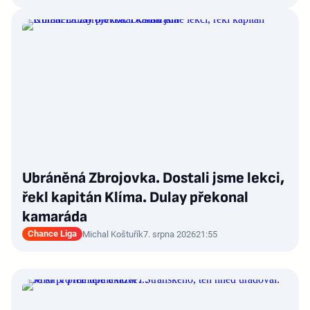
Ubráněná Zbrojovka. Dostali jsme lekci,
řekl kapitán Klíma. Dulay překonal
kamaráda
Chance Liga
Michal Koštuřík
7. srpna 2026
21:55