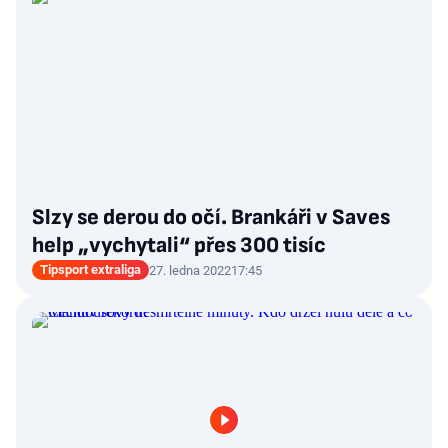
Slzy se derou do očí. Brankáři v Saves
help „vychytali“ přes 300 tisíc
Tipsport extraliga
27. ledna 2022
17:45