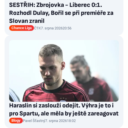
SESTŘIH: Zbrojovka - Liberec 0:1.
Rozhodl Dulay, Bořil se při premiéře za
Slovan zranil
Chance Liga
ČTK
7. srpna 2026
20:56
Haraslín si zaslouží odejít. Výhra je to i
pro Spartu, ale měla by ještě zareagovat
Blogy
Pavel Šťastný
7. srpna 2026
18:02