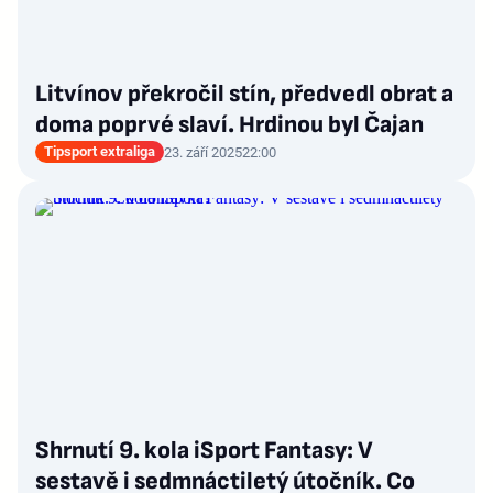
Litvínov překročil stín, předvedl obrat a
doma poprvé slaví. Hrdinou byl Čajan
Tipsport extraliga
23. září 2025
22:00
Shrnutí 9. kola iSport Fantasy: V
sestavě i sedmnáctiletý útočník. Co