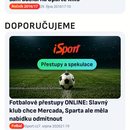
Ročník 2016/17
29. října 2016
17:10
DOPORUČUJEME
Fotbalové přestupy ONLINE: Slavný
klub chce Mercada, Sparta ale měla
nabídku odmítnout
Fotbal
iSport.cz
7. srpna 2026
21:19