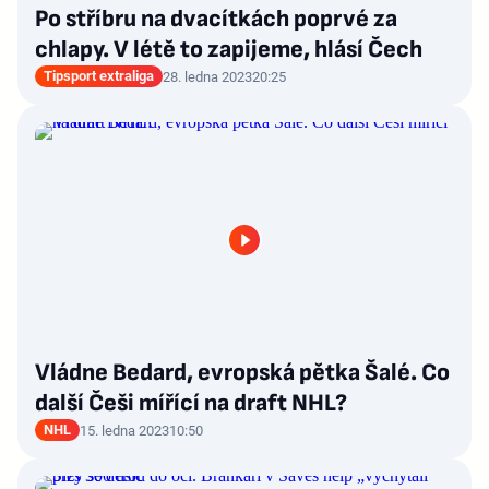
Po stříbru na dvacítkách poprvé za
chlapy. V létě to zapijeme, hlásí Čech
Tipsport extraliga
28. ledna 2023
20:25
Vládne Bedard, evropská pětka Šalé. Co
další Češi mířící na draft NHL?
NHL
15. ledna 2023
10:50