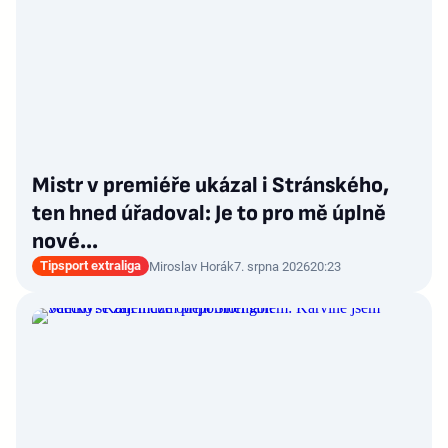
Mistr v premiéře ukázal i Stránského,
ten hned úřadoval: Je to pro mě úplně
nové…
Tipsport extraliga
Miroslav Horák
7. srpna 2026
20:23