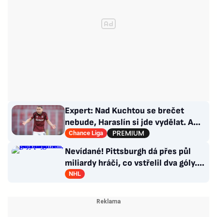
Expert: Nad Kuchtou se brečet
nebude, Haraslín si jde vydělat. A
ambice na titul? Až za rok
Chance Liga
Nevídané! Pittsburgh dá přes půl
miliardy hráči, co vstřelil dva góly.
GM se hájí
NHL