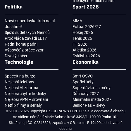
6 lehkých letních salátů
Politika
Sport 2026
Nová superdávka: kdo na ní
MMA
dosáhne?
Fotbal 2026/27
Sjezd sudetských Němců
Hokej 2026
Proč vláda zavádí EET?
Tenis 2026
Padni komu padni
F1 2026
Výpověď z práce vzor
Atletika 2026
Divoký kačer
Cyklistika 2026
Technologie
Ekonomika
SpaceX na burze
Smrt OSVČ
Nejlepší telefony
Spořicí účty
Nejlepší AI zdarma
Superdávka – změny
Nejlepší chytré hodinky
Důchody 2027
Nejlepší VPN – srovnání
Minimální mzda 2027
Netflix filmy a seriály
Senior Pas – slevy
© 2001 - 2026 Copyright CZECH NEWS CENTER a.s. a dodavatelé obsahu
se sídlem náměstí Marie Schmolkové 3493/1, 100 00 Praha 10 -
Strašnice, IČO: 02346826, zapsána v OR, sp.zn. B 19490 a dodavatelé
obsahu