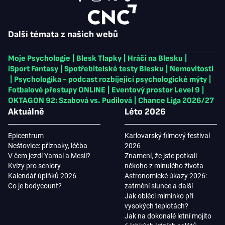
Další témata z našich webů
Moje Psychologie
|
Blesk Tlapky
|
Hráči na Blesku
|
iSport Fantasy
|
Spotřebitelské testy Blesku
|
Nemovitosti
|
Psychologika - podcast rozbíjející psychologické mýty
|
Fotbalové přestupy ONLINE
|
Eventový prostor Level 9
|
OKTAGON 92: Szabová vs. Pudilová
|
Chance Liga 2026/27
Aktuálně
Léto 2026
Epicentrum
Karlovarský filmový festival
Neštovice: příznaky, léčba
2026
V čem jezdí Yamal a Mesii?
Znamení, že jste potkali
Kvízy pro seniory
někoho z minulého života
Kalendář úplňků 2026
Astronomické úkazy 2026:
Co je bodycount?
zatmění slunce a další
Jak obléci miminko při
vysokých teplotách?
Jak na dokonalé letní mojito