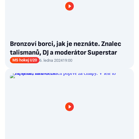
Bronzoví borci, jak je neznáte. Znalec
talismanů, DJ a moderátor Superstar
MS hokej U20
6. ledna 2024
19:00