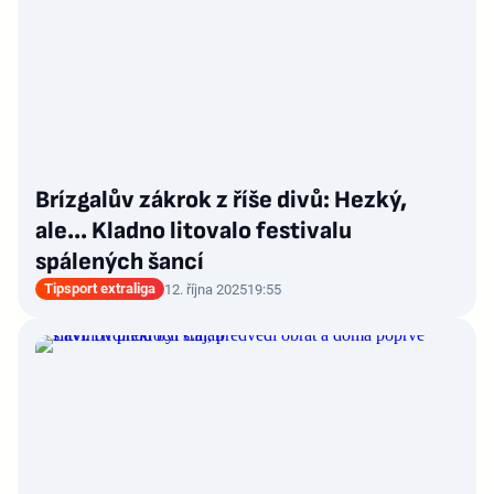
Brízgalův zákrok z říše divů: Hezký,
ale... Kladno litovalo festivalu
spálených šancí
Tipsport extraliga
12. října 2025
19:55