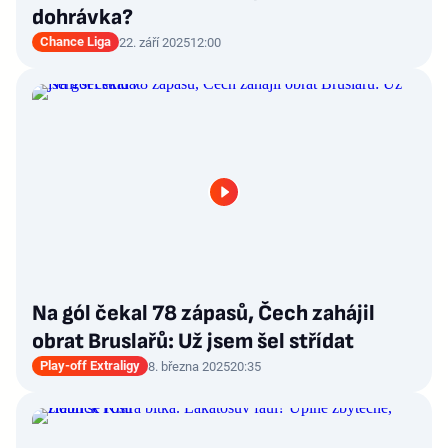
dohrávka?
Chance Liga
22. září 2025
12:00
Na gól čekal 78 zápasů, Čech zahájil
obrat Bruslařů: Už jsem šel střídat
Play-off Extraligy
8. března 2025
20:35