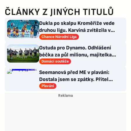
ČLÁNKY Z JINÝCH TITULŮ
Dukla po skalpu Kroměříže vede
druhou ligu. Karviná zvítězila v
Prostějově, remíza Ústí
Chance Národní Liga
Ostuda pro Dynamo. Odhlášení
béčka za půl milionu, majitelka
odmítla nabídku kraje
Domácí soutěže
Seemanová před ME v plavání:
Dostala jsem se zpátky. Přítel
Choupenitch? Motivuje mě
Plavání