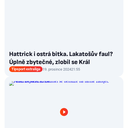
Hattrick i ostrá bitka. Lakatošův faul?
Úplně zbytečné, zlobil se Král
Tipsport extraliga
19. prosince 2024
21:55