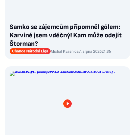
Samko se zájemcům připomněl gólem:
Karviné jsem vděčný! Kam může odejít
Štorman?
Chance Národní Liga
Michal Kvasnica
7. srpna 2026
21:36