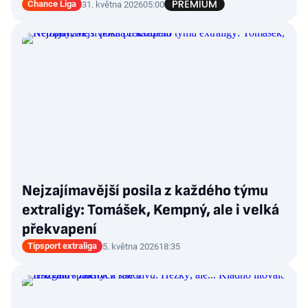
Chance Liga
31. května 2026
05:00
Nejzajímavější posila z každého týmu
extraligy: Tomášek, Kempný, ale i velká
překvapení
Tipsport extraliga
5. května 2026
18:35