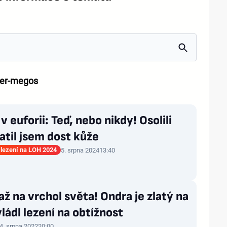
der-megos
v euforii: Teď, nebo nikdy! Osolili
ratil jsem dost kůže
 lezení na LOH 2024
5. srpna 2024
13:40
ž na vrchol světa! Ondra je zlatý na
ládl lezení na obtížnost
4. srpna 2022
20:00