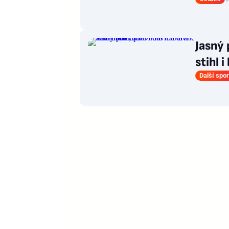
Jasný 
stihl i
Další spor