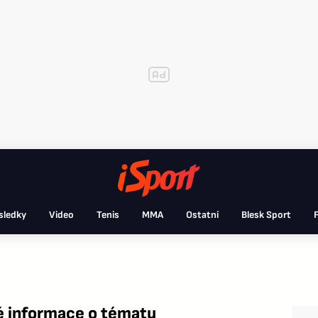
sledky
Video
Tenis
MMA
Ostatní
Blesk Sport
F
 informace o tématu