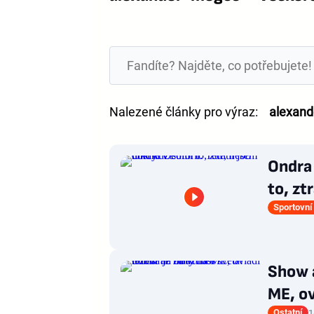
Nalezené články pro výraz:
alexan
Ondra 
to, zt
Sportovní
Show a
ME, ov
Ostatní
1