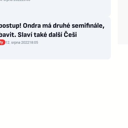
postup! Ondra má druhé semifinále,
 bavit. Slaví také další Češi
ty
12. srpna 2022
18:05