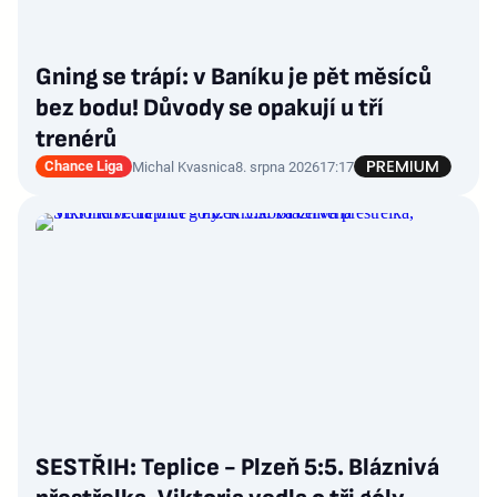
Gning se trápí: v Baníku je pět měsíců
bez bodu! Důvody se opakují u tří
trenérů
Chance Liga
Michal Kvasnica
8. srpna 2026
17:17
SESTŘIH: Teplice - Plzeň 5:5. Bláznivá