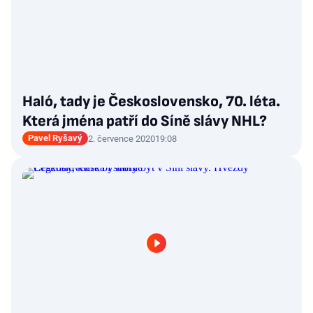
Haló, tady je Československo, 70. léta.
Která jména patří do Síně slávy NHL?
Pavel Ryšavý
2. července 2020
19:08