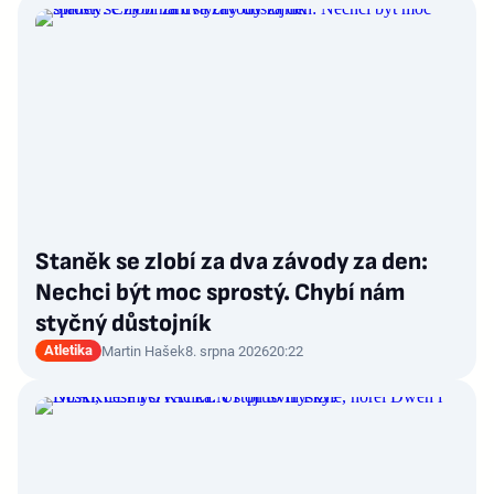
Staněk se zlobí za dva závody za den:
Nechci být moc sprostý. Chybí nám
styčný důstojník
Atletika
Martin Hašek
8. srpna 2026
20:22