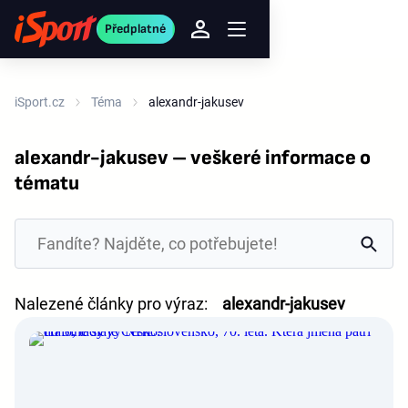
Předplatné
iSport.cz
Téma
alexandr-jakusev
alexandr-jakusev – veškeré informace o
tématu
Nalezené články pro výraz:
alexandr-jakusev