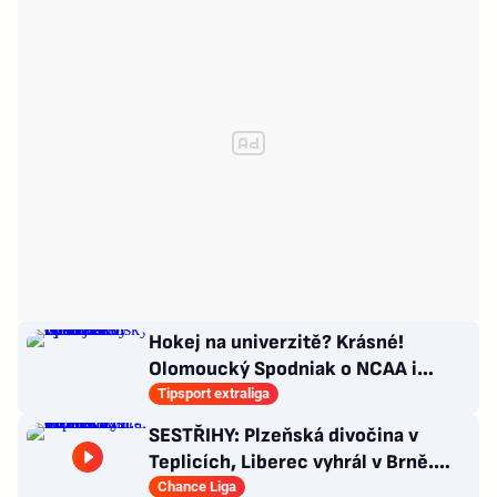
Hokej na univerzitě? Krásné!
Olomoucký Spodniak o NCAA i
vysokoškolských titulech
Tipsport extraliga
SESTŘIHY: Plzeňská divočina v
Teplicích, Liberec vyhrál v Brně.
Zlín - Bohemians 0:2
Chance Liga