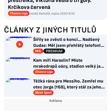
přestřelka, Viktoria vedla o tři góly.
Krčíkova červená
Chance Liga
Jonáš Bartoš
8. srpna 2026
18:55
ČLÁNKY Z JINÝCH TITULŮ
Šířily se zvěsti o konci... Nadšený
Gudas: Měl jsem přehřátý telefon!
Co návrat do Česka?
NHL
Kam míří Haraslín? Místo
mrakodrapů oázy, stadion velký jak
v Plzni. Byl by největší hvězdou
Chance Liga
Těžká rána pro Messiho. Zemřel mu
otec Jorge (†68), který stál za jeho
úspěchy
Blesk Sport