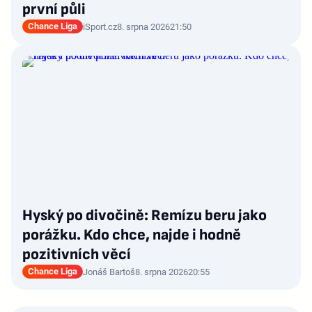
první půli
Chance Liga
iSport.cz
8. srpna 2026
21:50
Hyský po divočině: Remízu beru jako
porážku. Kdo chce, najde i hodně
pozitivních věcí
Chance Liga
Jonáš Bartoš
8. srpna 2026
20:55