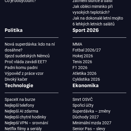
Co je bodycount?
zatmění slunce a další
Jak obléci miminko při
vysokých teplotách?
Jak na dokonalé letní mojito
6 lehkých letních salátů
Politika
Sport 2026
Nová superdávka: kdo na ní
MMA
dosáhne?
Fotbal 2026/27
Sjezd sudetských Němců
Hokej 2026
Proč vláda zavádí EET?
Tenis 2026
Padni komu padni
F1 2026
Výpověď z práce vzor
Atletika 2026
Divoký kačer
Cyklistika 2026
Technologie
Ekonomika
SpaceX na burze
Smrt OSVČ
Nejlepší telefony
Spořicí účty
Nejlepší AI zdarma
Superdávka – změny
Nejlepší chytré hodinky
Důchody 2027
Nejlepší VPN – srovnání
Minimální mzda 2027
Netflix filmy a seriály
Senior Pas – slevy