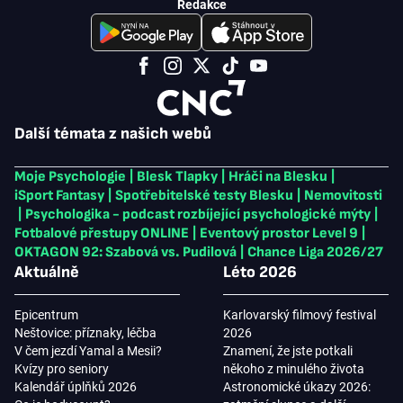
Redakce
Další témata z našich webů
Moje Psychologie
|
Blesk Tlapky
|
Hráči na Blesku
|
iSport Fantasy
|
Spotřebitelské testy Blesku
|
Nemovitosti
|
Psychologika - podcast rozbíjející psychologické mýty
|
Fotbalové přestupy ONLINE
|
Eventový prostor Level 9
|
OKTAGON 92: Szabová vs. Pudilová
|
Chance Liga 2026/27
Aktuálně
Léto 2026
Epicentrum
Karlovarský filmový festival
Neštovice: příznaky, léčba
2026
V čem jezdí Yamal a Mesii?
Znamení, že jste potkali
Kvízy pro seniory
někoho z minulého života
Kalendář úplňků 2026
Astronomické úkazy 2026: