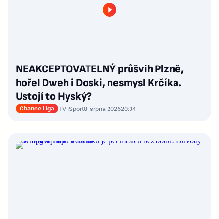
NEAKCEPTOVATELNÝ průšvih Plzně,
hořel Dweh i Doski, nesmysl Krčíka.
Ustojí to Hyský?
Chance Liga
TV iSport
8. srpna 2026
20:34