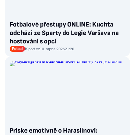
Fotbalové přestupy ONLINE: Kuchta
odchází ze Sparty do Legie Varšava na
hostování s opcí
Fotbal
iSport.cz
10. srpna 2026
21:20
Priske emotivně o Haraslínovi: