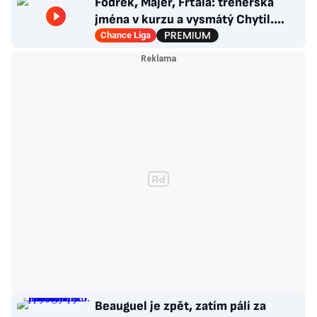
Fodrek, Majer, Frťala: trenérská
jména v kurzu a vysmátý Chytil.
Odevzdal Priske titul?
Chance Liga
Beauguel je zpět, zatím pálí za