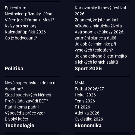
Epicentrum
Karlovarský filmový festival
Neštovice: příznaky, léčba
2026
V čem jezdí Yamal a Mesii?
Znamení, že jste potkali
Kvízy pro seniory
někoho z minulého života
Kalendář úplňků 2026
Astronomické úkazy 2026:
Co je bodycount?
zatmění slunce a další
Jak obléci miminko při
vysokých teplotách?
Jak na dokonalé letní mojito
6 lehkých letních salátů
Politika
Sport 2026
Nová superdávka: kdo na ní
MMA
dosáhne?
Fotbal 2026/27
Sjezd sudetských Němců
Hokej 2026
Proč vláda zavádí EET?
Tenis 2026
Padni komu padni
F1 2026
Výpověď z práce vzor
Atletika 2026
Divoký kačer
Cyklistika 2026
Technologie
Ekonomika