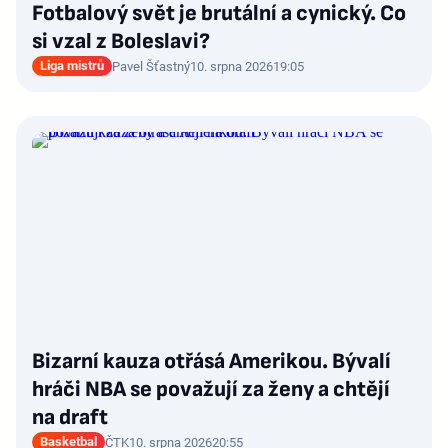
Fotbalový svět je brutální a cynický. Co
si vzal z Boleslavi?
Liga mistrů
Pavel Šťastný
10. srpna 2026
19:05
Bizarní kauza otřásá Amerikou. Bývalí
hráči NBA se považují za ženy a chtějí
na draft
Basketbal
ČTK
10. srpna 2026
20:55