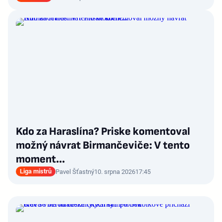
Kdo za Haraslína? Priske komentoval
možný návrat Birmančeviče: V tento
moment...
Liga mistrů
Pavel Šťastný
10. srpna 2026
17:45