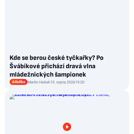
Kde se berou české tyčkařky? Po
Švábíkové přichází dravá vlna
mládežnických šampionek
Atletika
Martin Hašek
10. srpna 2026
19:20