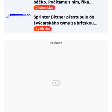
béčko. Počítáme s ním, říká
manažer Artisu. Pojezný padl
Chance Liga
Sprinter Bittner přestupuje do
švýcarského týmu za britskou
hvězdou Pidcockem
Cyklistika