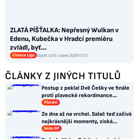
ZLATÁ PÍŠŤALKA: Nepřesný Wulkan v
Edenu, Kubečka v Hradci premiéru
zvládl, byť…
Chance Liga
iSport.cz
10. srpna 2026
13:12
ČLÁNKY Z JINÝCH TITULŮ
Postup z pekla! Dvě Češky ve finále
proti plavecké rekordmance
Steenbergenové: Je to mazec
Plavání
Ze dna až na vrchol. Salač teď zažívá
nejkrásnější momenty, získá
smlouvu v MotoGP?
Moto GP