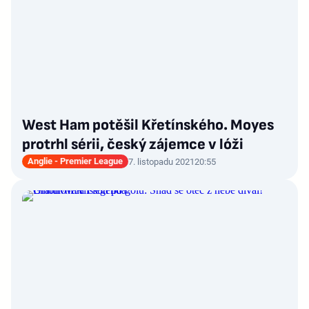
West Ham potěšil Křetínského. Moyes
protrhl sérii, český zájemce v lóži
Anglie - Premier League
7. listopadu 2021
20:55