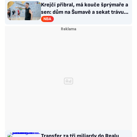
Krejčí přibral, má kouče šprýmaře a
sen: dům na Šumavě a sekat trávu
jako Forrest Gump
NBA
Transfer za tři miliardy do Realu