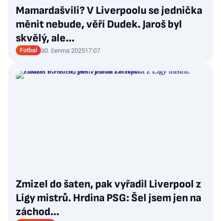
Mamardašvili? V Liverpoolu se jednička
měnit nebude, věří Dudek. Jaroš byl
skvělý, ale...
Fotbal
30. června 2025
17:07
Zmizel do šaten, pak vyřadil Liverpool z
Ligy mistrů. Hrdina PSG: Šel jsem jen na
záchod…