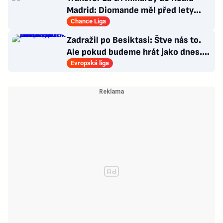
Madrid: Diomande měl před lety
působit v Česku!
Chance Liga
Zadražil po Besiktasi: Štve nás to.
Ale pokud budeme hrát jako dnes...
Co se stalo u gólu?
Evropská liga