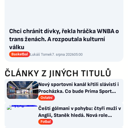
Chci chránit dívky, řekla hráčka WNBA o
trans ženách. A rozpoutala kulturní
válku
Basketbal
Lukáš Tomek
7. srpna 2026
05:00
ČLÁNKY Z JINÝCH TITULŮ
Nový sportovní kanál křtili slávisti i
Procházka. Co bude Prima Sport
vysílat?
Ostatní
Čeští gólmani v pohybu: čtyři muži v
Anglii, Staněk hledá. Nová role
Kinského
Fotbal