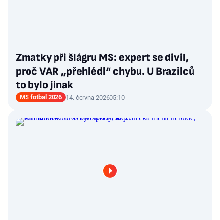
Zmatky při šlágru MS: expert se divil,
proč VAR „přehlédl“ chybu. U Brazilců
to bylo jinak
MS fotbal 2026
14. června 2026
05:10