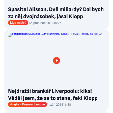
Spasitel Alisson. Dvě miliardy? Dal bych
za něj dvojnásobek, jásal Klopp
Liga mistrů
12. prosince 2018
10:25
Nejdražší brankář Liverpoolu: kiks!
Věděl jsem, že se to stane, řekl Klopp
Anglie - Premier League
1. září 2018
16:38