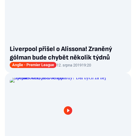
Liverpool přišel o Alissona! Zraněný
gólman bude chybět několik týdnů
Anglie - Premier League
12. srpna 2019
19:20