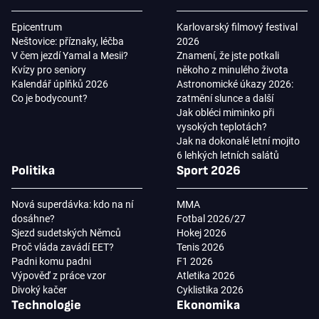
Epicentrum
Karlovarský filmový festival
Neštovice: příznaky, léčba
2026
V čem jezdí Yamal a Mesii?
Znamení, že jste potkali
Kvízy pro seniory
někoho z minulého života
Kalendář úplňků 2026
Astronomické úkazy 2026:
Co je bodycount?
zatmění slunce a další
Jak obléci miminko při
vysokých teplotách?
Jak na dokonalé letní mojito
6 lehkých letních salátů
Politika
Sport 2026
Nová superdávka: kdo na ní
MMA
dosáhne?
Fotbal 2026/27
Sjezd sudetských Němců
Hokej 2026
Proč vláda zavádí EET?
Tenis 2026
Padni komu padni
F1 2026
Výpověď z práce vzor
Atletika 2026
Divoký kačer
Cyklistika 2026
Technologie
Ekonomika