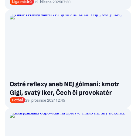
Liga mistrů
12. března 2025
07:30
Ostré reflexy aneb NEJ gólmani: kmotr
Gigi, svatý Iker, Čech či provokatér
Fotbal
29. prosince 2024
12:45