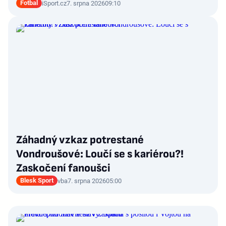
Fotbal
iSport.cz
7. srpna 2026
09:10
Záhadný vzkaz potrestané
Vondroušové: Loučí se s kariérou?!
Zaskočení fanoušci
Blesk Sport
vba
7. srpna 2026
05:00