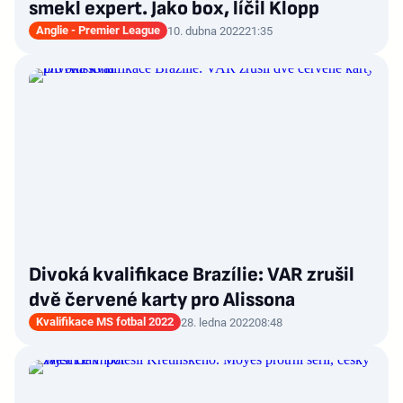
smekl expert. Jako box, líčil Klopp
Anglie - Premier League
10. dubna 2022
21:35
Divoká kvalifikace Brazílie: VAR zrušil
dvě červené karty pro Alissona
Kvalifikace MS fotbal 2022
28. ledna 2022
08:48