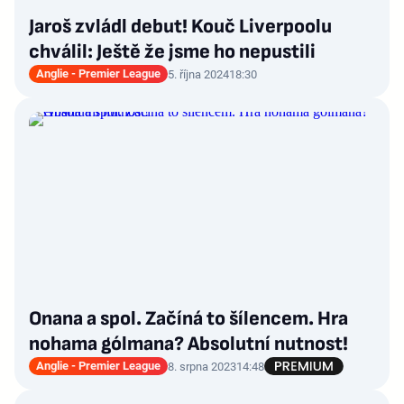
Jaroš zvládl debut! Kouč Liverpoolu
chválil: Ještě že jsme ho nepustili
Anglie - Premier League
5. října 2024
18:30
Onana a spol. Začíná to šílencem. Hra
nohama gólmana? Absolutní nutnost!
Anglie - Premier League
8. srpna 2023
14:48