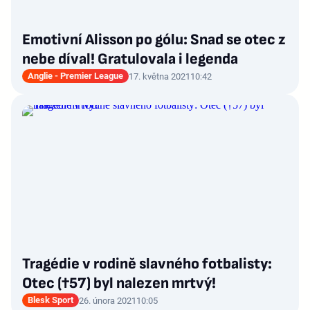
Emotivní Alisson po gólu: Snad se otec z
nebe díval! Gratulovala i legenda
Anglie - Premier League
17. května 2021
10:42
Tragédie v rodině slavného fotbalisty:
Otec (†57) byl nalezen mrtvý!
Blesk Sport
26. února 2021
10:05