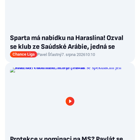
Sparta má nabídku na Haraslína! Ozval
se klub ze Saúdské Arábie, jedná se
Chance Liga
Pavel Šťastný
7. srpna 2026
10:10
Protekce v nominaci na MS? Pavlát se