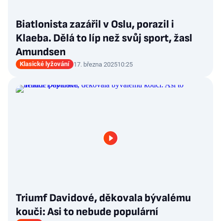
Biatlonista zazářil v Oslu, porazil i
Klaeba. Dělá to líp než svůj sport, žasl
Amundsen
Klasické lyžování
17. března 2025
10:25
Triumf Davidové, děkovala bývalému
kouči: Asi to nebude populární