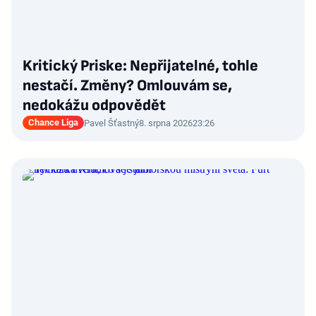
Kritický Priske: Nepřijatelné, tohle
nestačí. Změny? Omlouvám se,
nedokážu odpovědět
Chance Liga
Pavel Šťastný
8. srpna 2026
23:26