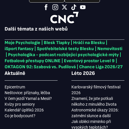
Další témata z našich webů
Moje Psychologie
|
Blesk Tlapky
|
Hráči na Blesku
|
iSport Fantasy
|
Spotřebitelské testy Blesku
|
Nemovitosti
|
Psychologika - podcast rozbíjející psychologické mýty
|
Fotbalové přestupy ONLINE
|
Eventový prostor Level 9
|
OKTAGON 92: Szabová vs. Pudilová
|
Chance Liga 2026/27
Aktuálně
Léto 2026
Epicentrum
Karlovarský filmový festival
Neštovice: příznaky, léčba
2026
V čem jezdí Yamal a Mesii?
Znamení, že jste potkali
Kvízy pro seniory
někoho z minulého života
Kalendář úplňků 2026
Astronomické úkazy 2026:
Co je bodycount?
zatmění slunce a další
Jak obléci miminko při
vysokých teplotách?