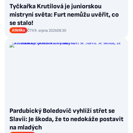
Tyčkařka Krutilová je juniorskou
mistryní světa: Furt nemůžu uvěřit, co
se stalo!
Atletika
ČTK
9. srpna 2026
08:30
Pardubický Boledovič vyhlíží střet se
Slavií: Je škoda, že to nedokáže postavit
na mladých