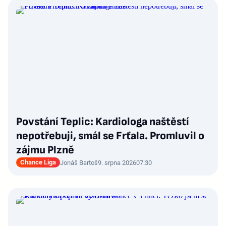
Povstání Teplic: Kardiologa naštěstí
nepotřebuji, smál se Frťala. Promluvil o
zájmu Plzně
Chance Liga
Jonáš Bartoš
9. srpna 2026
07:30