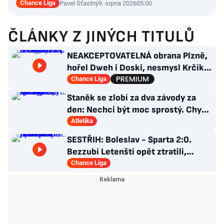
Chance Liga
Pavel Šťastný
9. srpna 2026
05:00
ČLÁNKY Z JINÝCH TITULŮ
NEAKCEPTOVATELNÁ obrana Plzně,
hořel Dweh i Doski, nesmysl Krčíka.
Ustojí to Hyský?
Chance Liga
Staněk se zlobí za dva závody za
den: Nechci být moc sprostý. Chybí
nám styčný důstojník
Atletika
SESTŘIH: Boleslav - Sparta 2:0.
Bezzubí Letenští opět ztratili,
domácí rozhodli v první půli
Chance Liga