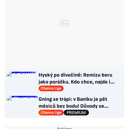
Hyský po divočině: Remízu beru
jako porážku. Kdo chce, najde i
hodně pozitivních věcí
Chance Liga
Gning se trápí: v Baníku je pět
měsíců bez bodu! Důvody se
opakují u tří trenérů
Chance Liga