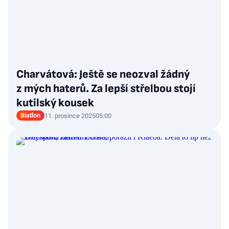
Charvátová: Ještě se neozval žádný
z mých haterů. Za lepší střelbou stojí
kutilský kousek
Biatlon
11. prosince 2025
05:00