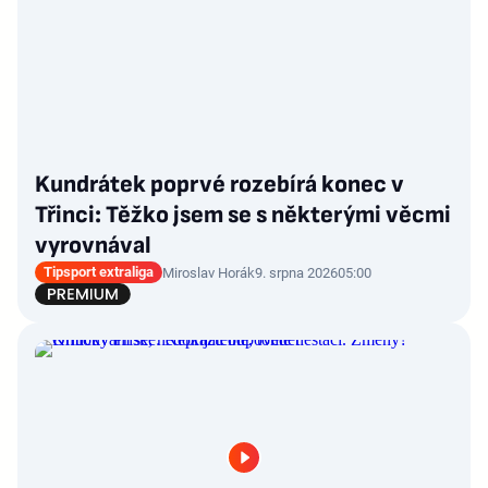
Kundrátek poprvé rozebírá konec v
Třinci: Těžko jsem se s některými věcmi
vyrovnával
Tipsport extraliga
Miroslav Horák
9. srpna 2026
05:00