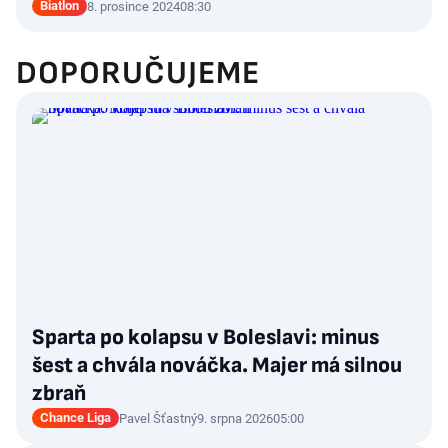
Biatlon
8. prosince 2024
08:30
DOPORUČUJEME
Sparta po kolapsu v Boleslavi: minus
šest a chvála nováčka. Majer má silnou
zbraň
Chance Liga
Pavel Šťastný
9. srpna 2026
05:00