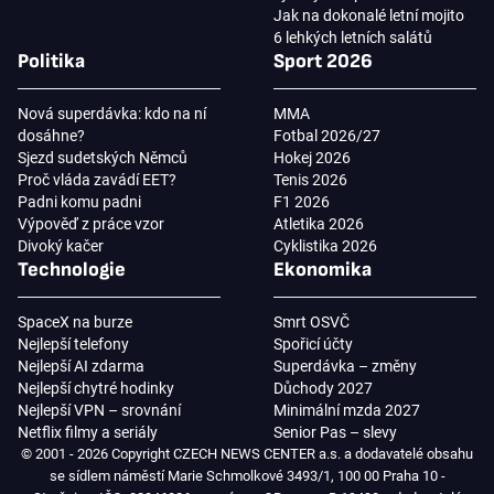
Jak na dokonalé letní mojito
6 lehkých letních salátů
Politika
Sport 2026
Nová superdávka: kdo na ní
MMA
dosáhne?
Fotbal 2026/27
Sjezd sudetských Němců
Hokej 2026
Proč vláda zavádí EET?
Tenis 2026
Padni komu padni
F1 2026
Výpověď z práce vzor
Atletika 2026
Divoký kačer
Cyklistika 2026
Technologie
Ekonomika
SpaceX na burze
Smrt OSVČ
Nejlepší telefony
Spořicí účty
Nejlepší AI zdarma
Superdávka – změny
Nejlepší chytré hodinky
Důchody 2027
Nejlepší VPN – srovnání
Minimální mzda 2027
Netflix filmy a seriály
Senior Pas – slevy
© 2001 - 2026 Copyright CZECH NEWS CENTER a.s. a dodavatelé obsahu
se sídlem náměstí Marie Schmolkové 3493/1, 100 00 Praha 10 -