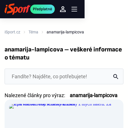
Předplatné
iSport.cz
Téma
anamarija-lampicova
anamarija-lampicova – veškeré informace
o tématu
Nalezené články pro výraz:
anamarija-lampicova