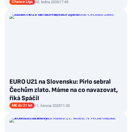
Chance Liga
20. ledna 2026
17:49
EURO U21 na Slovensku: Pirlo sebral
Čechům zlato. Máme na co navazovat,
říká Spáčil
ME do 21 let
11. června 2025
11:30