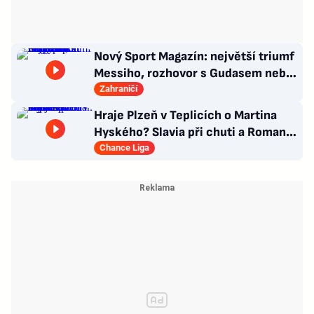
Nový Sport Magazín: největší triumf
Messiho, rozhovor s Gudasem nebo
plakát Pogačara
Zahraničí
Hraje Plzeň v Teplicích o Martina
Hyského? Slavia při chuti a Roman
Macek proti svým…
Chance Liga