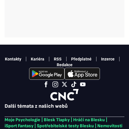
Kontakty
Kariéra
RSS
Předplatné
Inzerce
Redakce
Další témata z našich webů
Moje Psychologie
|
Blesk Tlapky
|
Hráči na Blesku
|
iSport Fantasy
|
Spotřebitelské testy Blesku
|
Nemovitosti