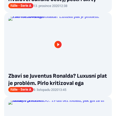
Itálie - Serie A
13. prosince 2020
12:38
Zbaví se Juventus Ronalda? Luxusní plat
je problém. Pirlo kritizoval ega
Itálie - Serie A
9. listopadu 2020
13:45