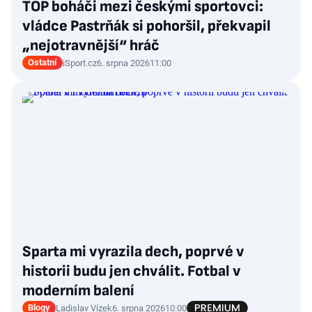
TOP boháči mezi českými sportovci:
vládce Pastrňák si pohoršil, překvapil
„nejotravnější“ hráč
Ostatní
iSport.cz
6. srpna 2026
11:00
Sparta mi vyrazila dech, poprvé v
historii budu jen chválit. Fotbal v
moderním balení
Blogy
Ladislav Vízek
6. srpna 2026
10:00