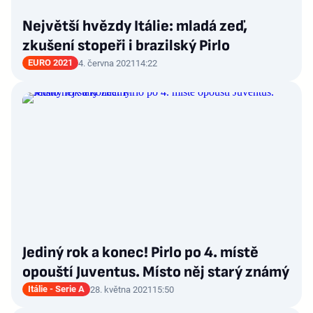
Největší hvězdy Itálie: mladá zeď,
zkušení stopeři i brazilský Pirlo
EURO 2021
4. června 2021
14:22
Jediný rok a konec! Pirlo po 4. místě
opouští Juventus. Místo něj starý známý
Itálie - Serie A
28. května 2021
15:50