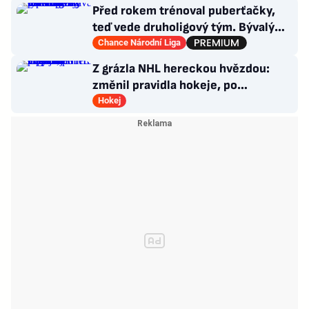
Před rokem trénoval puberťačky,
teď vede druholigový tým. Bývalý
reportér zažívá raketový vzestup
Chance Národní Liga
Z grázla NHL hereckou hvězdou:
změnil pravidla hokeje, po
Oppenheimerovi září v Odysseji
Hokej