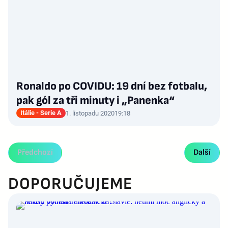
Ronaldo po COVIDU: 19 dní bez fotbalu,
pak gól za tři minuty i „Panenka“
Itálie - Serie A
1. listopadu 2020
19:18
Předchozí
Další
DOPORUČUJEME