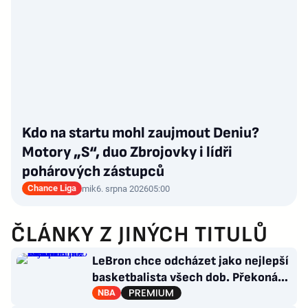
Kdo na startu mohl zaujmout Deniu?
Motory „S“, duo Zbrojovky i lídři
pohárových zástupců
Chance Liga
mik
6. srpna 2026
05:00
ČLÁNKY Z JINÝCH TITULŮ
LeBron chce odcházet jako nejlepší
basketbalista všech dob. Překoná
Jordana?
NBA