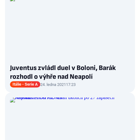
Juventus zvládl duel v Boloni, Barák
rozhodl o výhře nad Neapolí
Itálie - Serie A
24. ledna 2021
17:23