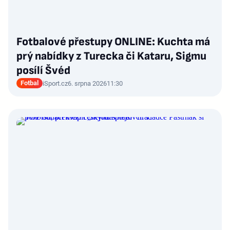
Fotbalové přestupy ONLINE: Kuchta má
prý nabídky z Turecka či Kataru, Sigmu
posílí Švéd
Fotbal
iSport.cz
6. srpna 2026
11:30