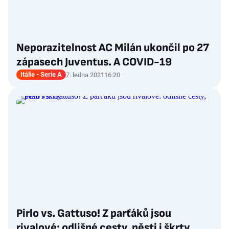
Neporazitelnost AC Milán ukončil po 27
zápasech Juventus. A COVID-19
Itálie - Serie A
7. ledna 2021
16:20
Pirlo vs. Gattuso! Z parťáků jsou
rivalové: odlišné cesty, pěsti i škrty