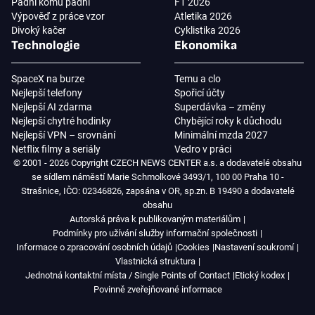
Padni komu padni
F1 2026
Výpověď z práce vzor
Atletika 2026
Divoký kačer
Cyklistika 2026
Technologie
Ekonomika
SpaceX na burze
Temu a clo
Nejlepší telefony
Spořicí účty
Nejlepší AI zdarma
Superdávka – změny
Nejlepší chytré hodinky
Chybějící roky k důchodu
Nejlepší VPN – srovnání
Minimální mzda 2027
Netflix filmy a seriály
Vedro v práci
© 2001 - 2026 Copyright CZECH NEWS CENTER a.s. a dodavatelé obsahu
se sídlem náměstí Marie Schmolkové 3493/1, 100 00 Praha 10 -
Strašnice, IČO: 02346826, zapsána v OR, sp.zn. B 19490 a dodavatelé
obsahu
Autorská práva k publikovaným materiálům
Podmínky pro užívání služby informační společnosti
Informace o zpracování osobních údajů
Cookies
Nastavení soukromí
Vlastnická struktura
Jednotná kontaktní místa / Single Points of Contact
Etický kodex
Povinně zveřejňované informace