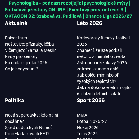
|
Psychologika - podcast rozbíjející psychologické mýty
|
Fotbalové přestupy ONLINE
|
Eventový prostor Level 9
|
OKTAGON 92: Szabová vs. Pudilová
|
Chance Liga 2026/27
Aktuálně
Léto 2026
Epicentrum
Karlovarský filmový festival
Neštovice: příznaky, léčba
2026
V čem jezdí Yamal a Mesii?
Znamení, že jste potkali
Kvízy pro seniory
někoho z minulého života
Kalendář úplňků 2026
Astronomické úkazy 2026:
Co je bodycount?
zatmění slunce a další
Jak obléci miminko při
vysokých teplotách?
Jak na dokonalé letní mojito
6 lehkých letních salátů
Politika
Sport 2026
Nová superdávka: kdo na ní
MMA
dosáhne?
Fotbal 2026/27
Sjezd sudetských Němců
Hokej 2026
Proč vláda zavádí EET?
Tenis 2026