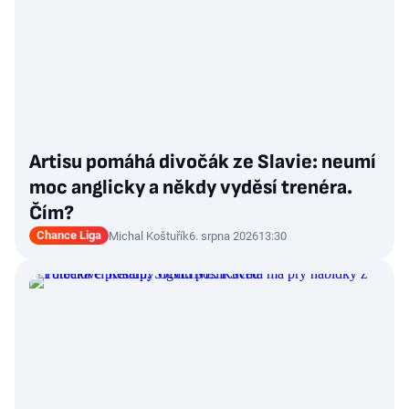
Artisu pomáhá divočák ze Slavie: neumí
moc anglicky a někdy vyděsí trenéra.
Čím?
Chance Liga
Michal Koštuřík
6. srpna 2026
13:30