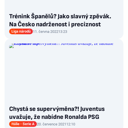
Trénink Španělů? Jako slavný zpěvák.
Na Česko nadrženost i preciznost
Liga národů
11. června 2022
13:23
Chystá se supervýměna?! Juventus
uvažuje, že nabídne Ronalda PSG
Itálie - Serie A
20. července 2021
12:10