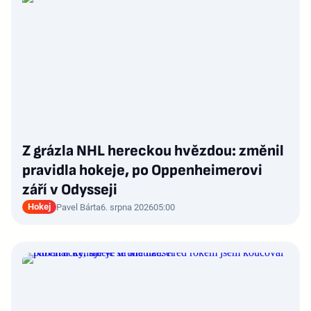
Z grázla NHL hereckou hvězdou: změnil
pravidla hokeje, po Oppenheimerovi
září v Odysseji
Hokej
Pavel Bárta
6. srpna 2026
05:00