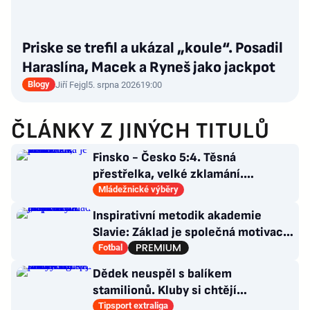
Priske se trefil a ukázal „koule“. Posadil
Haraslína, Macek a Ryneš jako jackpot
Blogy
Jiří Fejgl
5. srpna 2026
19:00
ČLÁNKY Z JINÝCH TITULŮ
Finsko - Česko 5:4. Těsná
přestřelka, velké zklamání.
Osmnáctka je mimo semifinále
Mládežnické výběry
Inspirativní metodik akademie
Slavie: Základ je společná motivace.
Nová DNA „sešívaných“
Fotbal
Dědek neuspěl s balíkem
stamilionů. Kluby si chtějí
marketingová práva řídit samy
Tipsport extraliga