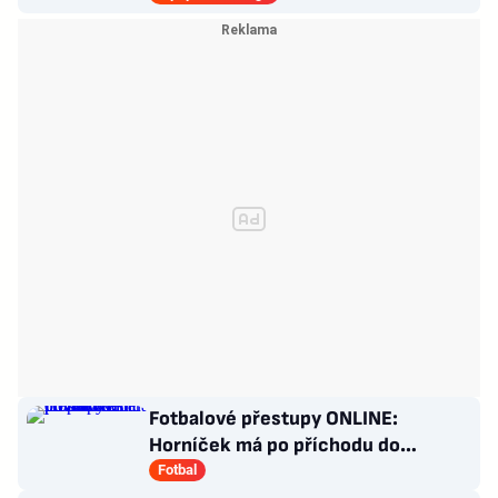
Fotbalové přestupy ONLINE:
Horníček má po příchodu do
Newcastlu nového trenéra
Fotbal