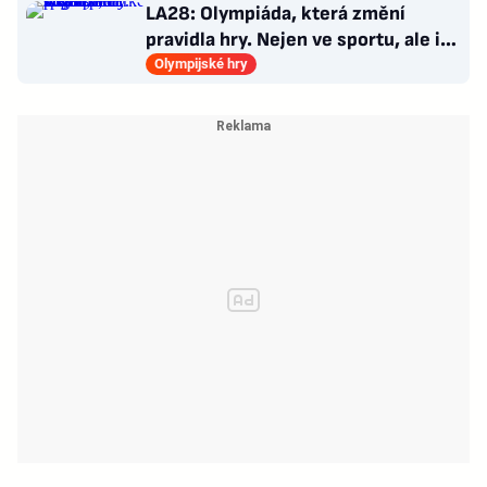
LA28: Olympiáda, která změní
pravidla hry. Nejen ve sportu, ale i
v&nbsp;marketingu
Olympijské hry