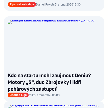
Tipsport extraliga
Daniel Fekets
5. srpna 2026
19:30
Kdo na startu mohl zaujmout Deniu?
Motory „S“, duo Zbrojovky i lídři
pohárových zástupců
Chance Liga
mik
6. srpna 2026
05:00