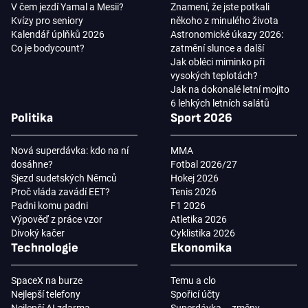
V čem jezdí Yamal a Mesii?
Znamení, že jste potkali
Kvízy pro seniory
někoho z minulého života
Kalendář úplňků 2026
Astronomické úkazy 2026:
Co je bodycount?
zatmění slunce a další
Jak obléci miminko při
vysokých teplotách?
Jak na dokonalé letní mojito
6 lehkých letních salátů
Politika
Sport 2026
Nová superdávka: kdo na ní
MMA
dosáhne?
Fotbal 2026/27
Sjezd sudetských Němců
Hokej 2026
Proč vláda zavádí EET?
Tenis 2026
Padni komu padni
F1 2026
Výpověď z práce vzor
Atletika 2026
Divoký kačer
Cyklistika 2026
Technologie
Ekonomika
SpaceX na burze
Temu a clo
Nejlepší telefony
Spořicí účty