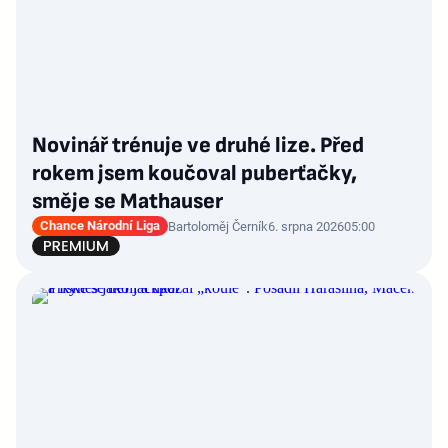
Novinář trénuje ve druhé lize. Před
rokem jsem koučoval puberťačky,
směje se Mathauser
Chance Národní Liga
Bartoloměj Černík
6. srpna 2026
05:00