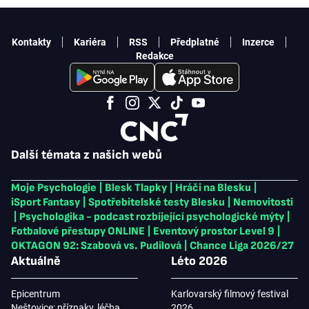
Kontakty
Kariéra
RSS
Předplatné
Inzerce
Redakce
Další témata z našich webů
Moje Psychologie
|
Blesk Tlapky
|
Hráči na Blesku
|
iSport Fantasy
|
Spotřebitelské testy Blesku
|
Nemovitosti
|
Psychologika - podcast rozbíjející psychologické mýty
|
Fotbalové přestupy ONLINE
|
Eventový prostor Level 9
|
OKTAGON 92: Szabová vs. Pudilová
|
Chance Liga 2026/27
Aktuálně
Léto 2026
Epicentrum
Karlovarský filmový festival
Neštovice: příznaky, léčba
2026