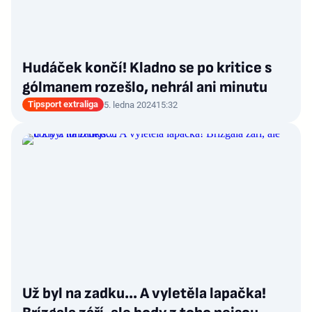
Hudáček končí! Kladno se po kritice s
gólmanem rozešlo, nehrál ani minutu
Tipsport extraliga
5. ledna 2024
15:32
Už byl na zadku… A vyletěla lapačka!