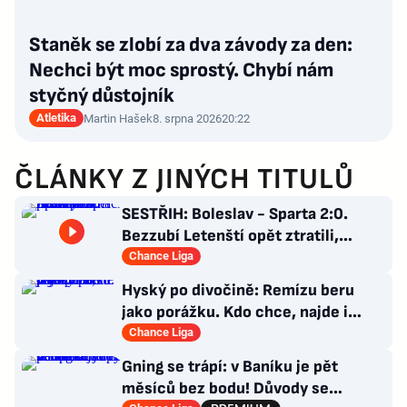
Staněk se zlobí za dva závody za den:
Nechci být moc sprostý. Chybí nám
styčný důstojník
Atletika
Martin Hašek
8. srpna 2026
20:22
ČLÁNKY Z JINÝCH TITULŮ
SESTŘIH: Boleslav - Sparta 2:0.
Bezzubí Letenští opět ztratili,
domácí rozhodli v první půli
Chance Liga
Hyský po divočině: Remízu beru
jako porážku. Kdo chce, najde i
hodně pozitivních věcí
Chance Liga
Gning se trápí: v Baníku je pět
měsíců bez bodu! Důvody se