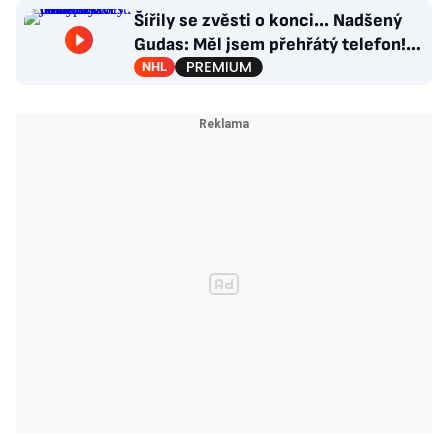
Šířily se zvěsti o konci... Nadšený
Gudas: Měl jsem přehřátý telefon!
Co návrat do Česka?
NHL