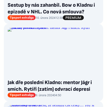
Sestup by nás zahanbil. Bow o Kladnu i
epizodě v NHL. Co nová smlouva?
Tipsport extraliga
10. února 2024
12:30
Jak dře poslední Kladno: mentor Jágr i
smích. Rytíři (zatím) odvrací depresi
Tipsport extraliga
9. února 2024
04:50