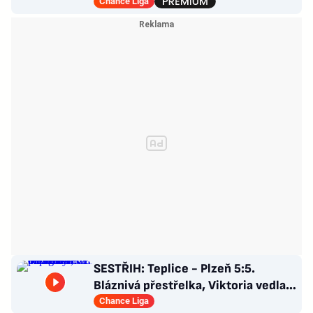
opakují u tří trenérů
Chance Liga
SESTŘIH: Teplice - Plzeň 5:5.
Bláznivá přestřelka, Viktoria vedla o
tři góly. Krčíkova červená
Chance Liga