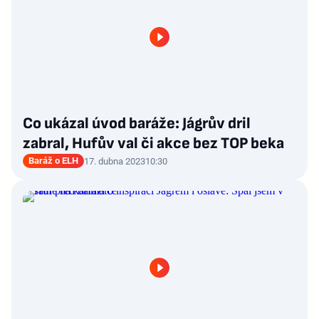
Co ukázal úvod baráže: Jágrův dril
zabral, Hufův val či akce bez TOP beka
Baráž o ELH
17. dubna 2023
10:30