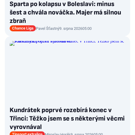
Sparta po kolapsu v Boleslavi: minus
šest a chvála nováčka. Majer má silnou
zbraň
Chance Liga
Pavel Šťastný
9. srpna 2026
05:00
Kundrátek poprvé rozebírá konec v
Třinci: Těžko jsem se s některými věcmi
vyrovnával
Tipsport extraliga
Miroslav Horák
9. srpna 2026
05:00