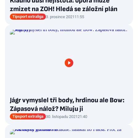
Kladno dusí nejistota: opora může
zmizet na ZOH! Hledá se záložní plán
Tipsport extraliga
3. prosince 2021
11:55
Jágr vymyslel tři body, hrdinou ale Bow:
Zápasová nálož? Miluju ji
Tipsport extraliga
30. listopadu 2021
21:40