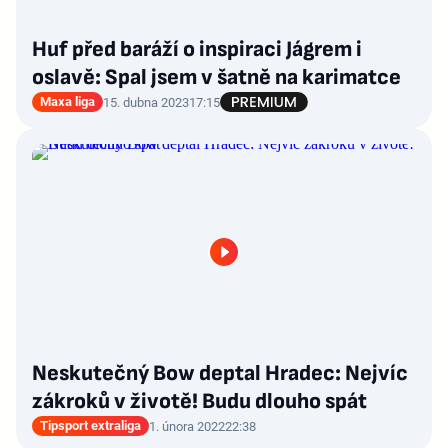
Huf před baráží o inspiraci Jágrem i
oslavě: Spal jsem v šatně na karimatce
Maxa liga
15. dubna 2023
17:15
Neskutečný Bow deptal Hradec: Nejvíc
zákroků v životě! Budu dlouho spát
Tipsport extraliga
1. února 2022
22:38