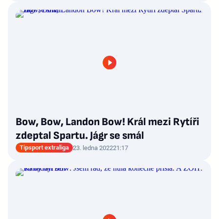
Bow, Bow, Landon Bow! Král mezi Rytíři
zdeptal Spartu. Jágr se smál
Tipsport extraliga
23. ledna 2022
21:17