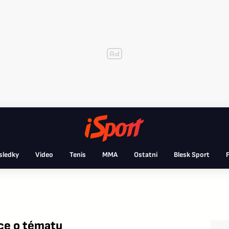
sledky
Video
Tenis
MMA
Ostatní
Blesk Sport
F
ce o tématu