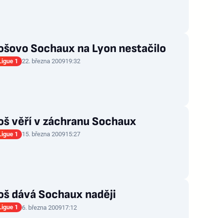
ošovo Sochaux na Lyon nestačilo
Ligue 1
22. března 2009
19:32
oš věří v záchranu Sochaux
Ligue 1
15. března 2009
15:27
oš dává Sochaux naději
Ligue 1
6. března 2009
17:12