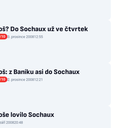
oš? Do Sochaux už ve čtvrtek
/10
3. prosince 2008
12:55
š: z Baníku asi do Sochaux
/10
2. prosince 2008
12:21
oše lovilo Sochaux
 září 2008
20:48