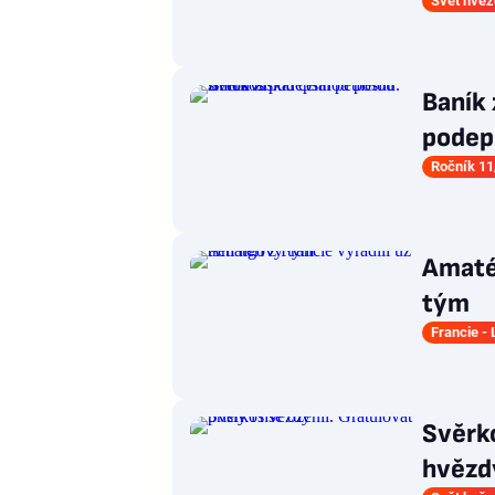
Svět hvěz
Baník 
podep
Ročník 11
Amatéř
tým
Francie - 
Svěrko
hvězd