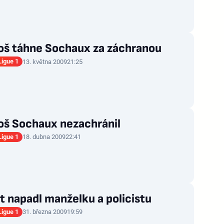
oš táhne Sochaux za záchranou
Ligue 1
13. května 2009
21:25
oš Sochaux nezachránil
Ligue 1
18. dubna 2009
22:41
 napadl manželku a policistu
Ligue 1
31. března 2009
19:59