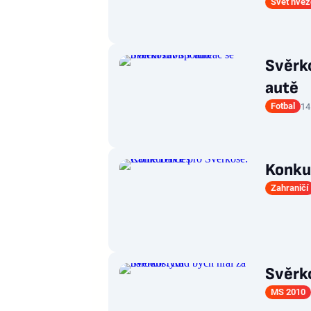
Svět hvěz
Svěrko
autě
Fotbal
14
Konku
Zahraničí
Svěrko
MS 2010