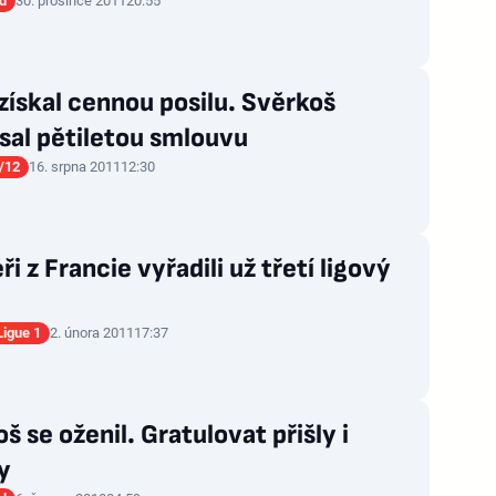
d
30. prosince 2011
20:55
získal cennou posilu. Svěrkoš
sal pětiletou smlouvu
/12
16. srpna 2011
12:30
i z Francie vyřadili už třetí ligový
Ligue 1
2. února 2011
17:37
š se oženil. Gratulovat přišly i
y