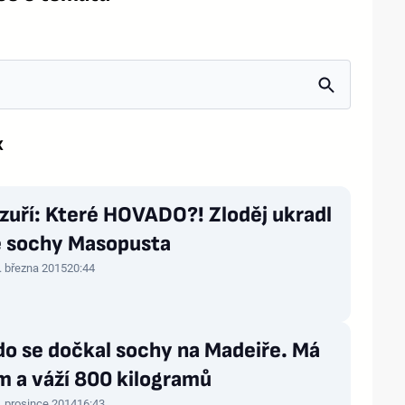
x
zuří: Které HOVADO?! Zloděj ukradl
e sochy Masopusta
. března 2015
20:44
do se dočkal sochy na Madeiře. Má
m a váží 800 kilogramů
. prosince 2014
16:43