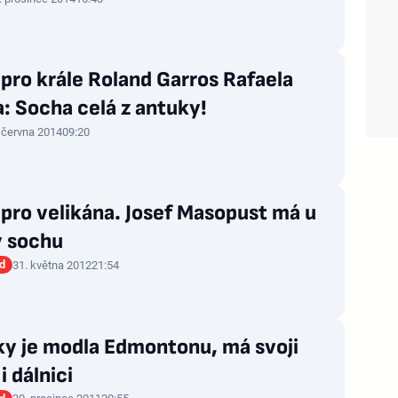
pro krále Roland Garros Rafaela
: Socha celá z antuky!
 června 2014
09:20
pro velikána. Josef Masopust má u
y sochu
d
31. května 2012
21:54
ky je modla Edmontonu, má svoji
i dálnici