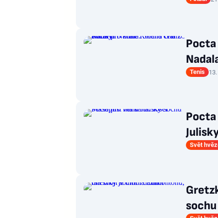
Pocta 
Nadala
Tenis
13.
Pocta 
Julisk
Svět hvěz
Gretz
sochu 