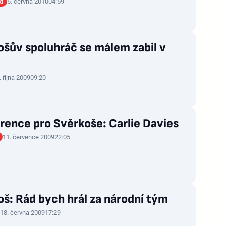
d
6. června 2010
04:59
šův spoluhráč se málem zabil v
. října 2009
09:20
rence pro Svěrkoše: Carlie Davies
11. července 2009
22:05
š: Rád bych hrál za národní tým
18. června 2009
17:29