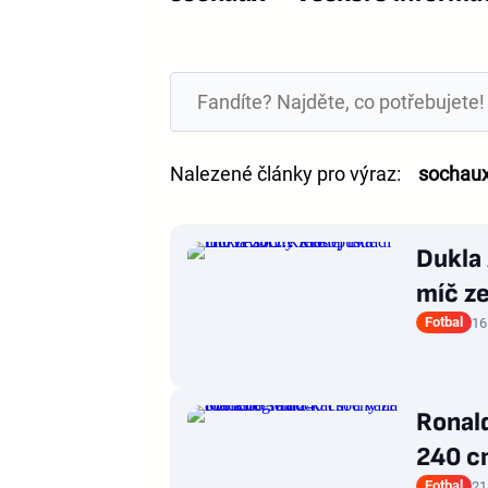
Nalezené články pro výraz:
sochau
Dukla 
míč z
Fotbal
16
Ronal
240 c
Fotbal
21