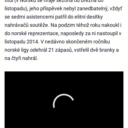
titul (v Norsku se hraje sezona od března do
listopadu), jeho příspěvek nebyl zanedbatelný, vždyť
se sedmi asistencemi patřil do elitní desítky
nahrávačů soutěže. Na podzim téhož roku nakoukl i
do norské reprezentace, naposledy za ni nastoupil v
listopadu 2014. V nedávno skončeném ročníku
norské ligy odehrál 21 zápasů, vstřelil dvě branky a
na čtyři nahrál.