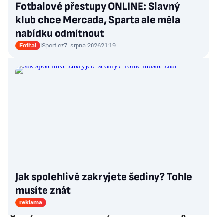
Fotbalové přestupy ONLINE: Slavný
klub chce Mercada, Sparta ale měla
nabídku odmítnout
Fotbal
iSport.cz
7. srpna 2026
21:19
Jak spolehlivě zakryjete šediny? Tohle
musíte znát
reklama