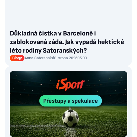
Důkladná čistka v Barceloně i
zablokovaná záda. Jak vypadá hektické
léto rodiny Satoranských?
Blogy
Anna Satoranská
8. srpna 2026
05:00