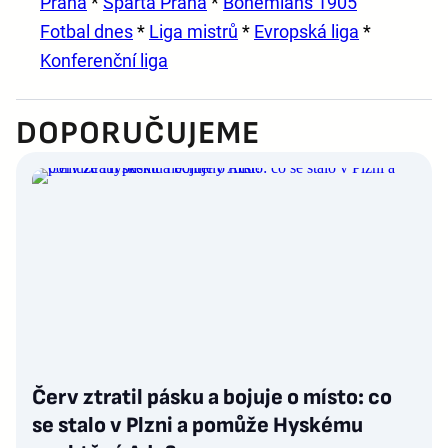
Praha
*
Sparta Praha
*
Bohemians 1905
Fotbal dnes
*
Liga mistrů
*
Evropská liga
*
Konferenční liga
DOPORUČUJEME
Červ ztratil pásku a bojuje o místo: co
se stalo v Plzni a pomůže Hyskému