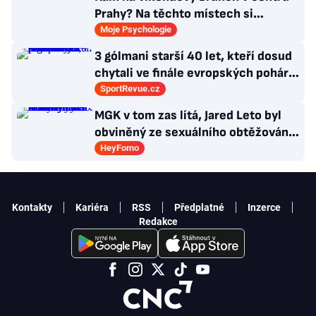
Prahy? Na těchto místech si
dlouhou snídani užívají i místní
Moje Psychologie
3 gólmani starší 40 let, kteří dosud
chytali ve finále evropských pohárů.
Všichni odešli ze hřiště jako
SportRevue.cz
poražení
MGK v tom zas lítá, Jared Leto byl
obviněný ze sexuálního obtěžování
a zemřely Bonnie Tyler a Mary
HeyFomo
Morello
Kontakty
Kariéra
RSS
Předplatné
Inzerce
Redakce