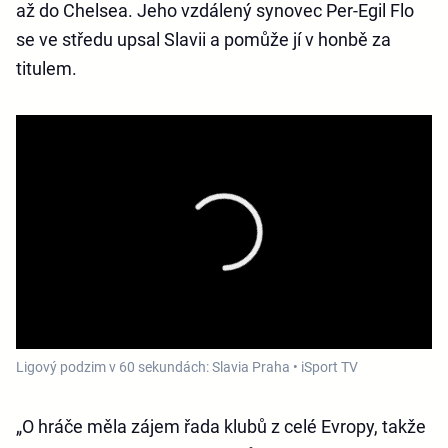
až do Chelsea. Jeho vzdálený synovec Per-Egil Flo
se ve středu upsal Slavii a pomůže jí v honbě za
titulem.
Ligový podzim v 60 sekundách: Slavia Praha • iSport TV
„O hráče měla zájem řada klubů z celé Evropy, takže