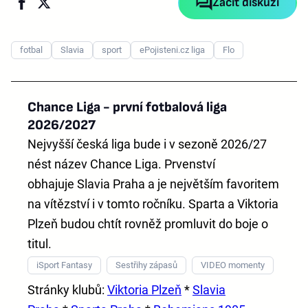
Začít diskuzi
fotbal
Slavia
sport
ePojisteni.cz liga
Flo
Chance Liga - první fotbalová liga
2026/2027
Nejvyšší česká liga bude i v sezoně 2026/27
nést název
Chance Liga
. Prvenství
obhajuje
Slavia Praha
a je největším favoritem
na vítězství i v tomto ročníku. Sparta a Viktoria
Plzeň budou chtít rovněž promluvit do boje o
titul.
iSport Fantasy
Sestřihy zápasů
VIDEO momenty
Stránky klubů:
Viktoria Plzeň
*
Slavia