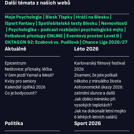
Další témata z našich webů
Moje Psychologie
|
Blesk Tlapky
|
Hráči na Blesku
|
iSport Fantasy
|
Spotřebitelské testy Blesku
|
Nemovitosti
|
Psychologika - podcast rozbíjející psychologické mýty
|
Fotbalové přestupy ONLINE
|
Eventový prostor Level 9
|
OKTAGON 92: Szabová vs. Pudilová
|
Chance Liga 2026/27
Aktuálně
Léto 2026
Epicentrum
Karlovarský filmový festival
Neštovice: příznaky, léčba
2026
V čem jezdí Yamal a Mesii?
Znamení, že jste potkali
Kvízy pro seniory
někoho z minulého života
Kalendář úplňků 2026
Astronomické úkazy 2026:
Co je bodycount?
zatmění slunce a další
Jak obléci miminko při
vysokých teplotách?
Jak na dokonalé letní mojito
6 lehkých letních salátů
Politika
Sport 2026