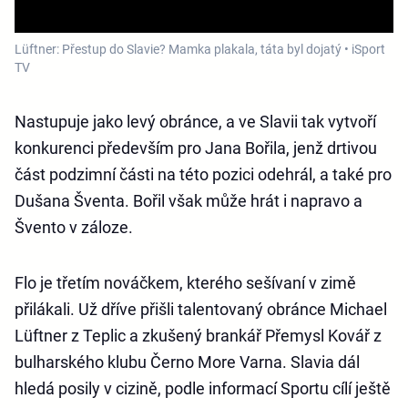
Lüftner: Přestup do Slavie? Mamka plakala, táta byl dojatý • iSport
TV
Nastupuje jako levý obránce, a ve Slavii tak vytvoří
konkurenci především pro Jana Bořila, jenž drtivou
část podzimní části na této pozici odehrál, a také pro
Dušana Šventa. Bořil však může hrát i napravo a
Švento v záloze.
Flo je třetím nováčkem, kterého sešívaní v zimě
přilákali. Už dříve přišli talentovaný obránce Michael
Lüftner z Teplic a zkušený brankář Přemysl Kovář z
bulharského klubu Černo More Varna. Slavia dál
hledá posily v cizině, podle informací Sportu cílí ještě