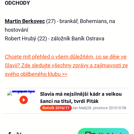
ODCHODY
Martin Berkovec
(27) - brankář, Bohemians, na
hostování
Robert Hrubý (22) - záložník Baník Ostrava
Chcete mít přehled o všem důležitém, co se děje ve
Slavii? Zde sledujte všechny zprávy a zajímavosti ze
svého oblíbeného klubu >>
Slavia má nejsilnější kádr a velkou
šanci na titul, tvrdí Piták
Ročník 2016/17
Jan Malý
28. prosince 2016
10:58