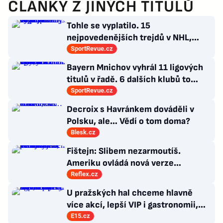
ČLÁNKY Z JINÝCH TITULŮ
Tohle se vyplatilo. 15
nejpovedenějších trejdů v NHL,
které byly upečeny na poslední
SportRevue.cz
chvíli
Bayern Mnichov vyhrál 11 ligových
titulů v řadě. 6 dalších klubů to
zvládlo také, některé i víckrát
SportRevue.cz
Decroix s Havránkem dováděli v
Polsku, ale… Vědí o tom doma?
Blesk.cz
Fištejn: Slibem nezarmoutíš.
Ameriku ovládá nová verze
komunismu, která chce měnit
Reflex.cz
zajeté pořádky
U pražských hal chceme hlavně
více akcí, lepší VIP i gastronomii,
říká evropský šéf Live Nation
E15.cz