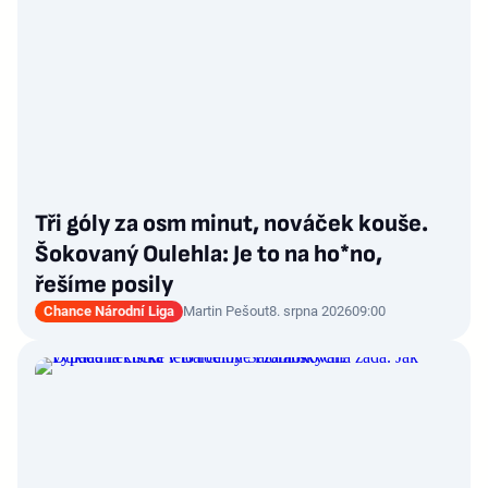
Tři góly za osm minut, nováček kouše.
Šokovaný Oulehla: Je to na ho*no,
řešíme posily
Chance Národní Liga
Martin Pešout
8. srpna 2026
09:00