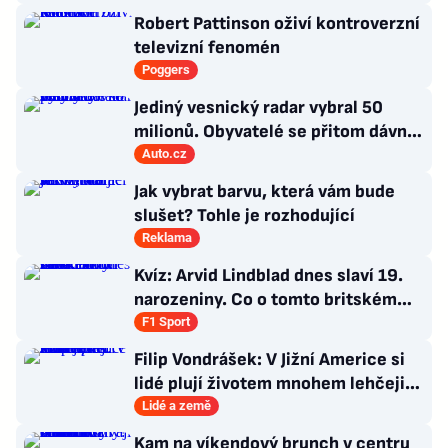
Robert Pattinson oživí kontroverzní
televizní fenomén
Poggers
Jediný vesnický radar vybral 50
milionů. Obyvatelé se přitom dávno
bouřili
Auto.cz
Jak vybrat barvu, která vám bude
slušet? Tohle je rozhodující
Reklama
Kvíz: Arvid Lindblad dnes slaví 19.
narozeniny. Co o tomto britském
závodníkovi víte?
F1 Sport
Filip Vondrášek: V Jižní Americe si
lidé plují životem mnohem lehčeji,
věci tolik neřeší
Lidé a země
Kam na víkendový brunch v centru