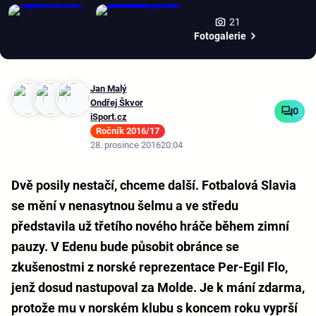
21
Fotogalerie
Jan Malý
Ondřej Škvor
0
iSport.cz
Ročník 2016/17
28. prosince 2016
20:04
Dvě posily nestačí, chceme další. Fotbalová Slavia
se mění v nenasytnou šelmu a ve středu
představila už třetího nového hráče během zimní
pauzy. V Edenu bude působit obránce se
zkušenostmi z norské reprezentace Per-Egil Flo,
jenž dosud nastupoval za Molde. Je k mání zdarma,
protože mu v norském klubu s koncem roku vyprší