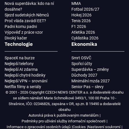
Nová superdávka: kdo na ní
MMA
dosáhne?
Fotbal 2026/27
Sjezd sudetských Němců
Hokej 2026
Proč vláda zavádí EET?
Tenis 2026
Padni komu padni
F1 2026
Výpověď z práce vzor
Atletika 2026
Divoký kačer
Cyklistika 2026
Technologie
Ekonomika
SpaceX na burze
Smrt OSVČ
Nejlepší telefony
Spořicí účty
Nejlepší AI zdarma
Superdávka – změny
Nejlepší chytré hodinky
Důchody 2027
Nejlepší VPN – srovnání
Minimální mzda 2027
Netflix filmy a seriály
Senior Pas – slevy
© 2001 - 2026 Copyright CZECH NEWS CENTER a.s. a dodavatelé obsahu
se sídlem náměstí Marie Schmolkové 3493/1, 100 00 Praha 10 -
Strašnice, IČO: 02346826, zapsána v OR, sp.zn. B 19490 a dodavatelé
obsahu
Autorská práva k publikovaným materiálům
Podmínky pro užívání služby informační společnosti
Informace o zpracování osobních údajů
Cookies
Nastavení soukromí