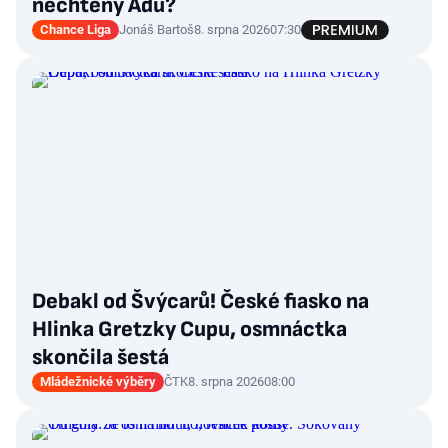
nechtěný Adu?
Chance Liga
Jonáš Bartoš
8. srpna 2026
07:30
Debakl od Švýcarů! České fiasko na
Hlinka Gretzky Cupu, osmnáctka
skončila šestá
Mládežnické výběry
ČTK
8. srpna 2026
08:00