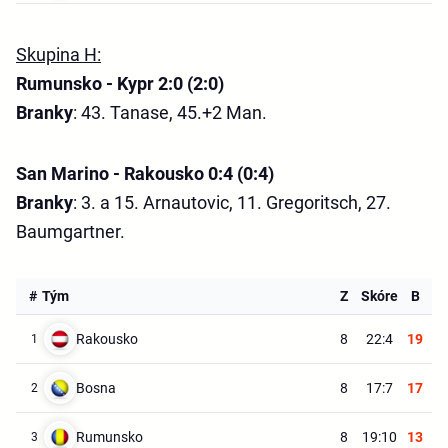
Skupina H:
Rumunsko - Kypr 2:0 (2:0)
Branky
: 43. Tanase, 45.+2 Man.
San Marino - Rakousko 0:4 (0:4)
Branky
: 3. a 15. Arnautovic, 11. Gregoritsch, 27.
Baumgartner.
#
Tým
Z
Skóre
B
Rakousko
8
22:4
19
1
Bosna
8
17:7
17
2
Rumunsko
8
19:10
13
3