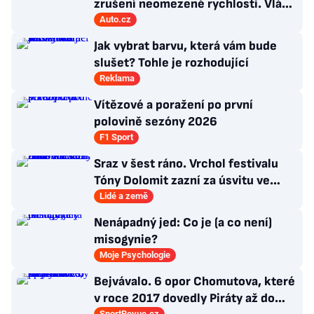
zrušení neomezené rychlosti. Vláda
řekla, co si o tom myslí
Auto.cz
Jak vybrat barvu, která vám bude
slušet? Tohle je rozhodující
Reklama
Vítězové a poražení po první
polovině sezóny 2026
F1 Sport
Sraz v šest ráno. Vrchol festivalu
Tóny Dolomit zazní za úsvitu ve
3000 metrech
Lidé a země
Nenápadný jed: Co je (a co není)
misogynie?
Moje Psychologie
Bejvávalo. 6 opor Chomutova, které
v roce 2017 dovedly Piráty až do
SportRevue.cz