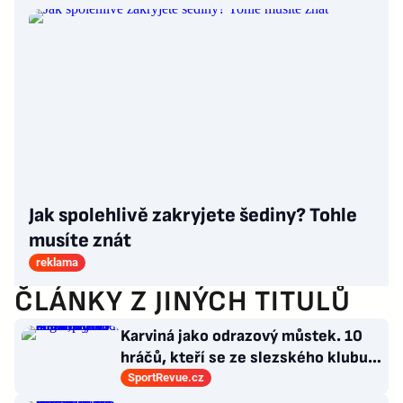
Jak spolehlivě zakryjete šediny? Tohle
musíte znát
reklama
ČLÁNKY Z JINÝCH TITULŮ
Karviná jako odrazový můstek. 10
hráčů, kteří se ze slezského klubu
probili k lukrativnímu angažmá
SportRevue.cz