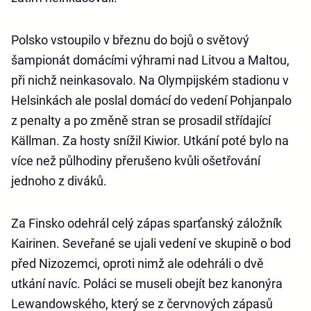
Polsko vstoupilo v březnu do bojů o světový
šampionát domácími výhrami nad Litvou a Maltou,
při nichž neinkasovalo. Na Olympijském stadionu v
Helsinkách ale poslal domácí do vedení Pohjanpalo
z penalty a po změně stran se prosadil střídající
Källman. Za hosty snížil Kiwior. Utkání poté bylo na
více než půlhodiny přerušeno kvůli ošetřování
jednoho z diváků.
Za Finsko odehrál celý zápas sparťanský záložník
Kairinen. Seveřané se ujali vedení ve skupině o bod
před Nizozemci, oproti nimž ale odehráli o dvě
utkání navíc. Poláci se museli obejít bez kanonýra
Lewandowského, který se z červnových zápasů