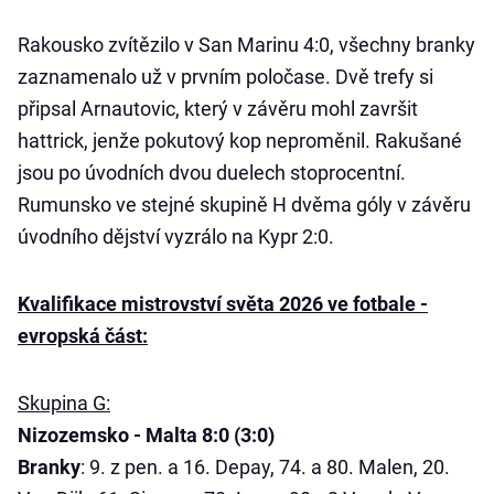
Rakousko zvítězilo v San Marinu 4:0, všechny branky
zaznamenalo už v prvním poločase. Dvě trefy si
připsal Arnautovic, který v závěru mohl završit
hattrick, jenže pokutový kop neproměnil. Rakušané
jsou po úvodních dvou duelech stoprocentní.
Rumunsko ve stejné skupině H dvěma góly v závěru
úvodního dějství vyzrálo na Kypr 2:0.
Kvalifikace mistrovství světa 2026 ve fotbale -
evropská část:
Skupina G:
Nizozemsko - Malta 8:0 (3:0)
Branky
: 9. z pen. a 16. Depay, 74. a 80. Malen, 20.