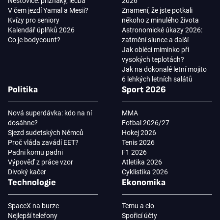
Neštovice: příznaky, léčba
2026
V čem jezdí Yamal a Mesii?
Znamení, že jste potkali
Kvízy pro seniory
někoho z minulého života
Kalendář úplňků 2026
Astronomické úkazy 2026:
Co je bodycount?
zatmění slunce a další
Jak obléci miminko při
vysokých teplotách?
Jak na dokonalé letní mojito
6 lehkých letních salátů
Politika
Sport 2026
Nová superdávka: kdo na ní
MMA
dosáhne?
Fotbal 2026/27
Sjezd sudetských Němců
Hokej 2026
Proč vláda zavádí EET?
Tenis 2026
Padni komu padni
F1 2026
Výpověď z práce vzor
Atletika 2026
Divoký kačer
Cyklistika 2026
Technologie
Ekonomika
SpaceX na burze
Temu a clo
Nejlepší telefony
Spořicí účty