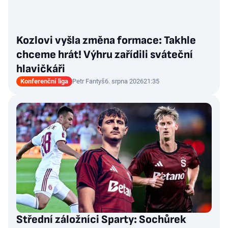
Kozlovi vyšla změna formace: Takhle
chceme hrát! Výhru zařídili sváteční
hlavičkáři
Konferenční liga
Petr Fantyš
6. srpna 2026
21:35
Střední záložníci Sparty: Sochůrek