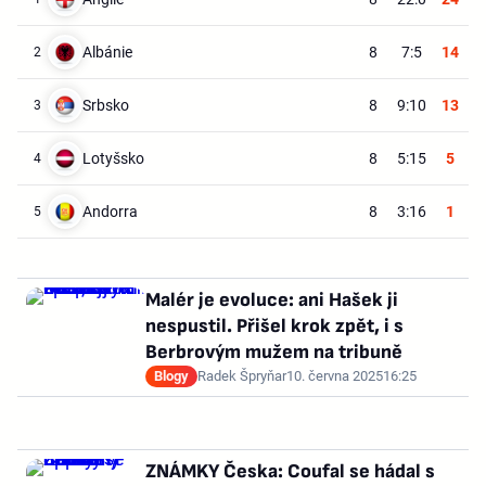
Albánie
8
7:5
14
2
Srbsko
8
9:10
13
3
Lotyšsko
8
5:15
5
4
Andorra
8
3:16
1
5
Malér je evoluce: ani Hašek ji
nespustil. Přišel krok zpět, i s
Berbrovým mužem na tribuně
Blogy
Radek Špryňar
10. června 2025
16:25
ZNÁMKY Česka: Coufal se hádal s