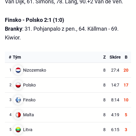
Van Dijk, 61. Simons, 78. Lang, 90.+2 Van de Ven.
Finsko - Polsko 2:1 (1:0)
Branky
: 31. Pohjanpalo z pen., 64. Källman - 69.
Kiwior.
#
Tým
Z
Skóre
B
Nizozemsko
8
27:4
20
1
Polsko
8
14:7
17
2
Finsko
8
8:14
10
3
Malta
8
4:19
5
4
Litva
8
6:15
3
5