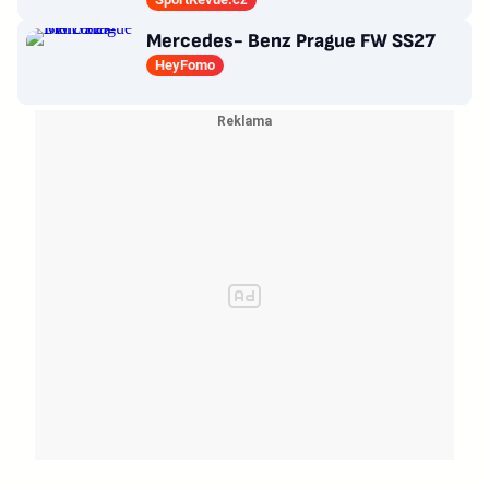
semifinále play-off
Mercedes- Benz Prague FW SS27
HeyFomo