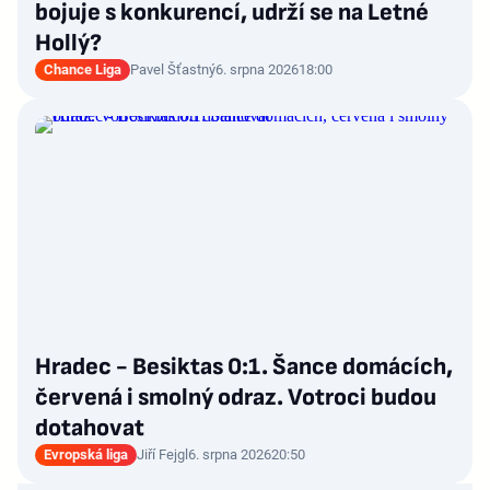
bojuje s konkurencí, udrží se na Letné
Hollý?
Chance Liga
Pavel Šťastný
6. srpna 2026
18:00
Hradec - Besiktas 0:1. Šance domácích,
červená i smolný odraz. Votroci budou
dotahovat
Evropská liga
Jiří Fejgl
6. srpna 2026
20:50