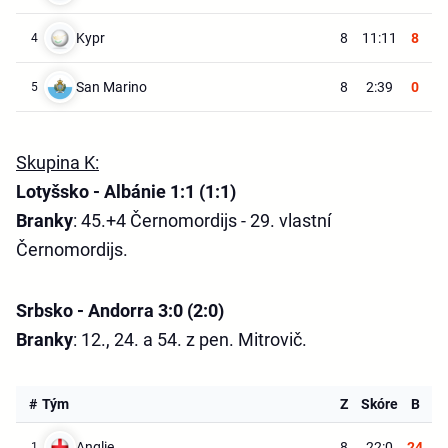
Kypr
8
11:11
8
4
San Marino
8
2:39
0
5
Skupina K:
Lotyšsko - Albánie 1:1 (1:1)
Branky
: 45.+4 Černomordijs - 29. vlastní
Černomordijs.
Srbsko - Andorra 3:0 (2:0)
Branky
: 12., 24. a 54. z pen. Mitrovič.
#
Tým
Z
Skóre
B
Anglie
8
22:0
24
1