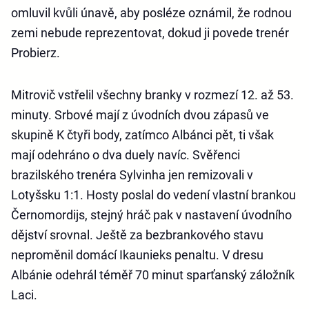
omluvil kvůli únavě, aby posléze oznámil, že rodnou
zemi nebude reprezentovat, dokud ji povede trenér
Probierz.
Mitrovič vstřelil všechny branky v rozmezí 12. až 53.
minuty. Srbové mají z úvodních dvou zápasů ve
skupině K čtyři body, zatímco Albánci pět, ti však
mají odehráno o dva duely navíc. Svěřenci
brazilského trenéra Sylvinha jen remizovali v
Lotyšsku 1:1. Hosty poslal do vedení vlastní brankou
Černomordijs, stejný hráč pak v nastavení úvodního
dějství srovnal. Ještě za bezbrankového stavu
neproměnil domácí Ikaunieks penaltu. V dresu
Albánie odehrál téměř 70 minut sparťanský záložník
Laci.