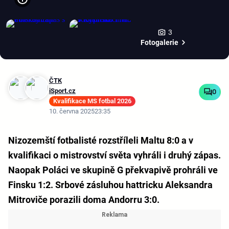
3
Fotogalerie
ČTK
iSport.cz
0
Kvalifikace MS fotbal 2026
10. června 2025
23:35
Nizozemští fotbalisté rozstříleli Maltu 8:0 a v
kvalifikaci o mistrovství světa vyhráli i druhý zápas.
Naopak Poláci ve skupině G překvapivě prohráli ve
Finsku 1:2. Srbové zásluhou hattricku Aleksandra
Mitroviče porazili doma Andorru 3:0.