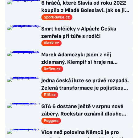
6 hráčů, které Slavia od roku 2022
koupila z Mladé Boleslavi. Jak se jim
po přestupu do Edenu vedlo?
SportRevue.cz
Smrt holčičky v Alpách: Češka
zemřela při túře s rodiči
Blesk.cz
Marek Adamczyk: Jsem z něj
zklamaný. Klempíř si hraje na
ministra. Nestačí se tak tvářit, musí
Reflex.cz
zamakat
Jedna česká iluze se právě rozpadá.
Zelená transformace je pojistkou
proti chaosu
E15.cz
GTA 6 dostane ještě v srpnu nové
záběry. Rockstar oznámil dlouho
očekávanou prezentaci
Poggers
Více než polovina Němců je pro