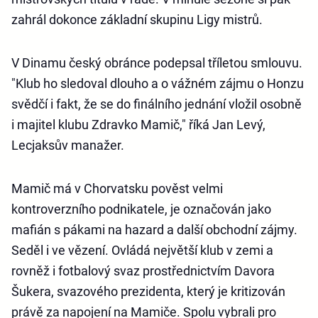
zahrál dokonce základní skupinu Ligy mistrů.
V Dinamu český obránce podepsal tříletou smlouvu.
"Klub ho sledoval dlouho a o vážném zájmu o Honzu
svědčí i fakt, že se do finálního jednání vložil osobně
i majitel klubu Zdravko Mamič," říká Jan Levý,
Lecjaksův manažer.
Mamič má v Chorvatsku pověst velmi
kontroverzního podnikatele, je označován jako
mafián s pákami na hazard a další obchodní zájmy.
Seděl i ve vězení. Ovládá největší klub v zemi a
rovněž i fotbalový svaz prostřednictvím Davora
Šukera, svazového prezidenta, který je kritizován
právě za napojení na Mamiče. Spolu vybrali pro