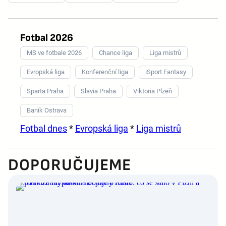
Fotbal 2026
MS ve fotbale 2026
Chance liga
Liga mistrů
Evropská liga
Konferenční liga
iSport Fantasy
Sparta Praha
Slavia Praha
Viktoria Plzeň
Baník Ostrava
Fotbal dnes
*
Evropská liga
*
Liga mistrů
DOPORUČUJEME