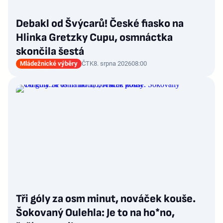
Debakl od Švýcarů! České fiasko na
Hlinka Gretzky Cupu, osmnáctka
skončila šestá
Mládežnické výběry
ČTK
8. srpna 2026
08:00
Tři góly za osm minut, nováček kouše.
Šokovaný Oulehla: Je to na ho*no,