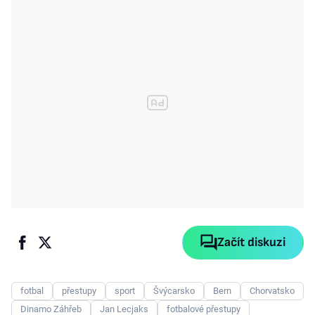
Začít diskuzi
fotbal
přestupy
sport
Švýcarsko
Bern
Chorvatsko
Dinamo Záhřeb
Jan Lecjaks
fotbalové přestupy