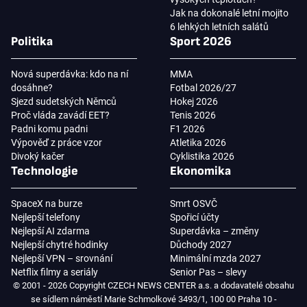
Jak na dokonalé letní mojito
6 lehkých letních salátů
Politika
Sport 2026
Nová superdávka: kdo na ní
MMA
dosáhne?
Fotbal 2026/27
Sjezd sudetských Němců
Hokej 2026
Proč vláda zavádí EET?
Tenis 2026
Padni komu padni
F1 2026
Výpověď z práce vzor
Atletika 2026
Divoký kačer
Cyklistika 2026
Technologie
Ekonomika
SpaceX na burze
Smrt OSVČ
Nejlepší telefony
Spořicí účty
Nejlepší AI zdarma
Superdávka – změny
Nejlepší chytré hodinky
Důchody 2027
Nejlepší VPN – srovnání
Minimální mzda 2027
Netflix filmy a seriály
Senior Pas – slevy
© 2001 - 2026 Copyright CZECH NEWS CENTER a.s. a dodavatelé obsahu
se sídlem náměstí Marie Schmolkové 3493/1, 100 00 Praha 10 -