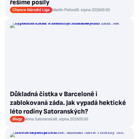
řešíme posily
Chance Národní Liga
Martin Pešout
8. srpna 2026
09:00
Důkladná čistka v Barceloně i
zablokovaná záda. Jak vypadá hektické
léto rodiny Satoranských?
Blogy
Anna Satoranská
8. srpna 2026
05:00