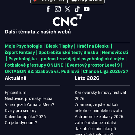
Další témata z našich webů
Moje Psychologie
|
Blesk Tlapky
|
Hráči na Blesku
|
iSport Fantasy
|
Spotřebitelské testy Blesku
|
Nemovitosti
|
Psychologika - podcast rozbíjející psychologické mýty
|
Fotbalové přestupy ONLINE
|
Eventový prostor Level 9
|
OKTAGON 92: Szabová vs. Pudilová
|
Chance Liga 2026/27
Aktuálně
Léto 2026
Epicentrum
Karlovarský filmový festival
Neštovice: příznaky, léčba
2026
V čem jezdí Yamal a Mesii?
Znamení, že jste potkali
Kvízy pro seniory
někoho z minulého života
Kalendář úplňků 2026
Astronomické úkazy 2026:
Co je bodycount?
zatmění slunce a další
Jak obléci miminko při
vysokých teplotách?