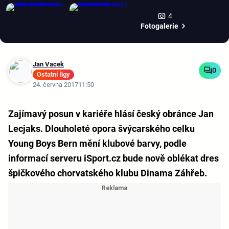
4
Fotogalerie
Jan Vacek
0
Ostatní ligy
24. června 2017
11:50
Zajímavý posun v kariéře hlásí český obránce Jan
Lecjaks. Dlouholeté opora švýcarského celku
Young Boys Bern mění klubové barvy, podle
informací serveru iSport.cz bude nově oblékat dres
špičkového chorvatského klubu Dinama Záhřeb.