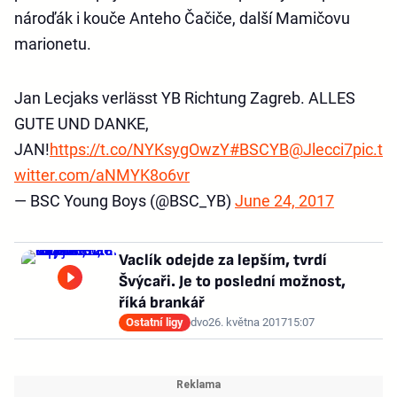
nároďák i kouče Anteho Čačiče, další Mamičovu
marionetu.
Jan Lecjaks verlässt YB Richtung Zagreb. ALLES
GUTE UND DANKE,
JAN!
https://t.co/NYKsygOwzY
#BSCYB
@Jlecci7
pic.t
witter.com/aNMYK8o6vr
— BSC Young Boys (@BSC_YB)
June 24, 2017
Vaclík odejde za lepším, tvrdí
Švýcaři. Je to poslední možnost,
říká brankář
Ostatní ligy
dvo
26. května 2017
15:07