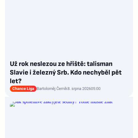
Už rok neslezou ze hřiště: talisman
Slavie i železný Srb. Kdo nechyběl pět
let?
Chance Liga
Bartoloměj Černík
8. srpna 2026
05:00