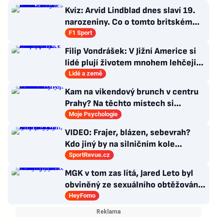
Kvíz: Arvid Lindblad dnes slaví 19.
narozeniny. Co o tomto britském
závodníkovi víte?
F1 Sport
Filip Vondrášek: V Jižní Americe si
lidé plují životem mnohem lehčeji,
věci tolik neřeší
Lidé a země
Kam na víkendový brunch v centru
Prahy? Na těchto místech si
dlouhou snídani užívají i místní
Moje Psychologie
VIDEO: Frajer, blázen, sebevrah?
Kdo jiný by na silničním kole
dokázal tyhle triky?
SportRevue.cz
MGK v tom zas lítá, Jared Leto byl
obviněný ze sexuálního obtěžování
a zemřely Bonnie Tyler a Mary
HeyFomo
Morello