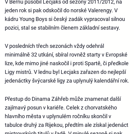
V Bernu působil Lecjaks od sezony 2011/2012, na
jeden rok si pak odskočil do norské Valerengy. V
kádru Young Boys si český zadák vypracoval silnou
pozici, stal se stabilním členem základní sestavy.
V posledních třech sezonách vždy odehrál
minimálně 32 utkání, sbíral rovněž starty v Evropské
lize, kde mimo jiné naskočil i proti Spartě, či předkole
Ligy mistrů. V lednu byl Lecjaks zařazen do nejlepší
jedenáctky švýcarské ligy za uplynulý kalendářní rok.
Přestup do Dinama Záhřeb může znamenat další
zajímavý posun v kariéře. Celek z chorvatského
hlavního města v uplynulém ročníku skončil v
tabulce druhý za Rijekou, předtím ale získal jedenáct
mistrovských titulů v řadě. V minulé sezoně si pak