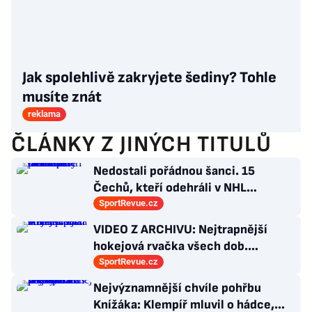
Jak spolehlivě zakryjete šediny? Tohle
musíte znát
reklama
ČLÁNKY Z JINÝCH TITULŮ
Nedostali pořádnou šanci. 15
Čechů, kteří odehráli v NHL
maximálně dva zápasy
SportRevue.cz
VIDEO Z ARCHIVU: Nejtrapnější
hokejová rvačka všech dob.
Nepadla v ní ani rána
SportRevue.cz
Nejvýznamnější chvíle pohřbu
Knížáka: Klempíř mluvil o hádce,