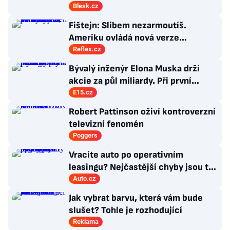
Klaus vzýval rebelství a přišla i Sára
Blesk.cz
Saudková
Fištejn: Slibem nezarmoutíš.
Ameriku ovládá nová verze
komunismu, která chce měnit
Reflex.cz
zajeté pořádky
Bývalý inženýr Elona Muska drží
akcie za půl miliardy. Při první
příležitosti je pošle do světa
E15.cz
Robert Pattinson oživí kontroverzní
televizní fenomén
Poggers
Vracíte auto po operativním
leasingu? Nejčastější chyby jsou ty
triviální
Auto.cz
Jak vybrat barvu, která vám bude
slušet? Tohle je rozhodující
Reklama