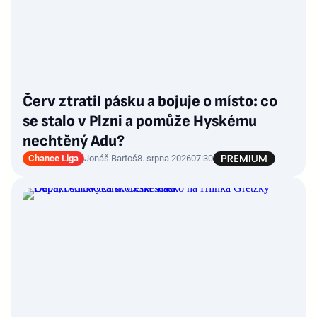
Červ ztratil pásku a bojuje o místo: co
se stalo v Plzni a pomůže Hyskému
nechtěný Adu?
Chance Liga
Jonáš Bartoš
8. srpna 2026
07:30