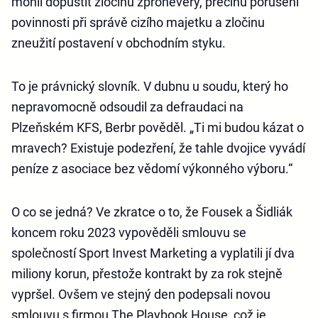
mohli dopustit zločinu zpronevěry, přečinu porušení
povinnosti při správě cizího majetku a zločinu
zneužití postavení v obchodním styku.
To je právnický slovník. V dubnu u soudu, který ho
nepravomocně odsoudil za defraudaci na
Plzeňském KFS, Berbr pověděl. „Ti mi budou kázat o
mravech? Existuje podezření, že tahle dvojice vyvádí
peníze z asociace bez vědomí výkonného výboru.“
O co se jedná? Ve zkratce o to, že Fousek a Šidliák
koncem roku 2023 vypověděli smlouvu se
společností Sport Invest Marketing a vyplatili jí dva
miliony korun, přestože kontrakt by za rok stejně
vypršel. Ovšem ve stejný den podepsali novou
smlouvu s firmou The Playbook House, což je