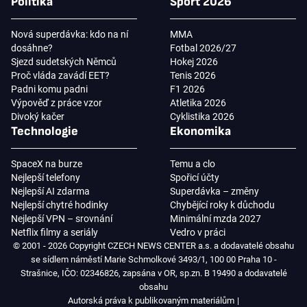
Politika
Sport 2026
Nová superdávka: kdo na ní
MMA
dosáhne?
Fotbal 2026/27
Sjezd sudetských Němců
Hokej 2026
Proč vláda zavádí EET?
Tenis 2026
Padni komu padni
F1 2026
Výpověď z práce vzor
Atletika 2026
Divoký kačer
Cyklistika 2026
Technologie
Ekonomika
SpaceX na burze
Temu a clo
Nejlepší telefony
Spořicí účty
Nejlepší AI zdarma
Superdávka – změny
Nejlepší chytré hodinky
Chybějící roky k důchodu
Nejlepší VPN – srovnání
Minimální mzda 2027
Netflix filmy a seriály
Vedro v práci
© 2001 - 2026 Copyright CZECH NEWS CENTER a.s. a dodavatelé obsahu
se sídlem náměstí Marie Schmolkové 3493/1, 100 00 Praha 10 -
Strašnice, IČO: 02346826, zapsána v OR, sp.zn. B 19490 a dodavatelé
obsahu
Autorská práva k publikovaným materiálům