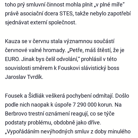
toho prý smluvní činnost mohla plnit „v plné míře“
právě asociační dcera STES, takže nebylo zapotřebí
sjednávat externí společnost.
Kauza se v červnu stala významnou součástí
červnové valné hromady. „Petře, máš štěstí, že je
EURO. Jinak bys čelil odvolání,“ prohlásil v této
souvislosti směrem k Fouskovi slávistický boss
Jaroslav Tvrdík.
Fousek a Šidliák veškerá pochybení odmítají. Došlo
podle nich naopak k úspoře 7 290 000 korun. Na
Berbrovo trestní oznámení reagují, co se týče
podstaty problému, obdobně jako dříve.
„Vypořádáním nevýhodných smluv z doby minulého