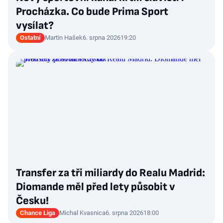
Procházka. Co bude Prima Sport
vysílat?
Ostatní
Martin Hašek
6. srpna 2026
19:20
Transfer za tři miliardy do Realu Madrid:
Diomande měl před lety působit v
Česku!
Chance Liga
Michal Kvasnica
6. srpna 2026
18:00