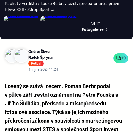
Pachuť z verdiktu v kauze Berbr: vítězství pro bafuňáře a právní
Hlava XXII
• Zdroj: iSport.cz
21
Fotogalerie
Ondřej Škvor
Radek Špryňar
19
Fotbal
1. října 2024
11:24
Lovený se stává lovcem. Roman Berbr podal
v půlce září trestní oznámení na Petra Fouska a
Jiřího Šidliáka, předsedu a místopředsedu
fotbalové asociace. Týká se jejich možného
překročení zákona v souvislosti s marketingovou
smlouvou mezi STES a společností Sport Invest