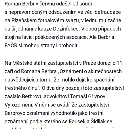
Roman Berbr v červnu odešel od soudu
s nepravomocným odsouzením ve věci defraudace
na Plzeňském fotbalovém svazu, v lednu mu začne
další jednání v kauze Dezinfekce. V obou případech
stojí na lavici poškozených asociace. Ale Berbr a
FAČR si mohou strany i prohodit.
Na Městské státní zastupitelství v Praze dorazilo 11.
září od Romana Berbra „Oznámení o skutečnostech
nasvědčujících tomu, že mohlo dojít ke spáchání
trestného činu“. O dva dny později toto zastupitelství
zaslalo Berbrovu advokátovi Tomáši Gřivnovi
Vyrozumění. V něm se uvádí, že zastupitelství
Berbrovo oznámení vyhodnotilo jako trestní
oznámení, podle kterého se Fousek a Šidliák se