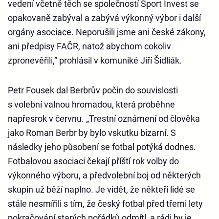
vedení včetně těch se společností Sport Invest se
opakovaně zabýval a zabývá výkonný výbor i další
orgány asociace. Neporušili jsme ani české zákony,
ani předpisy FAČR, natož abychom cokoliv
zpronevěřili,“ prohlásil v komuniké Jiří Šidliák.
Petr Fousek dal Berbrův počin do souvislosti
s volební valnou hromadou, která proběhne
napřesrok v červnu. „Trestní oznámení od člověka
jako Roman Berbr by bylo vskutku bizarní. S
následky jeho působení se fotbal potýká dodnes.
Fotbalovou asociaci čekají příští rok volby do
výkonného výboru, a předvolební boj od některých
skupin už běží naplno. Je vidět, že někteří lidé se
stále nesmířili s tím, že český fotbal před třemi lety
pokračování starých pořádků odmítl, a rádi by je