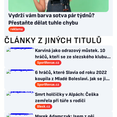
Vydrží vám barva sotva pár týdnů?
Přestaňte dělat tuhle chybu
reklama
ČLÁNKY Z JINÝCH TITULŮ
Karviná jako odrazový můstek. 10
hráčů, kteří se ze slezského klubu
probili k lukrativnímu angažmá
SportRevue.cz
6 hráčů, které Slavia od roku 2022
koupila z Mladé Boleslavi. Jak se jim
po přestupu do Edenu vedlo?
SportRevue.cz
Smrt holčičky v Alpách: Češka
zemřela při túře s rodiči
Blesk.cz
Marek Adamczyk: Jsem z něj