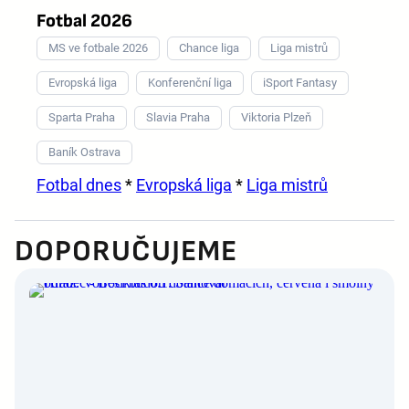
Fotbal 2026
MS ve fotbale 2026
Chance liga
Liga mistrů
Evropská liga
Konferenční liga
iSport Fantasy
Sparta Praha
Slavia Praha
Viktoria Plzeň
Baník Ostrava
Fotbal dnes
*
Evropská liga
*
Liga mistrů
DOPORUČUJEME