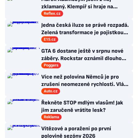
zklamaný. Klempíř si hraje na
ministra. Nestačí se tak tvářit, musí
Reflex.cz
zamakat
Jedna česká iluze se právě rozpadá.
Zelená transformace je pojistkou
proti chaosu
E15.cz
GTA 6 dostane ještě v srpnu nové
záběry. Rockstar oznámil dlouho
očekávanou prezentaci
Poggers
Více než polovina Němců je pro
zrušení neomezené rychlosti. Vláda
řekla, co si o tom myslí
Auto.cz
Řekněte STOP mdlým vlasům! Jak
jim zaručeně vrátíte lesk?
Reklama
Vítězové a poražení po první
polovině sezóny 2026