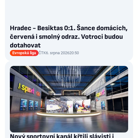
Hradec - Besiktas 0:1. Šance domácích,
červená i smolný odraz. Votroci budou
dotahovat
Evropská liga
ČTK
6. srpna 2026
20:50
Nový sportovní kanál křtili slávisti i