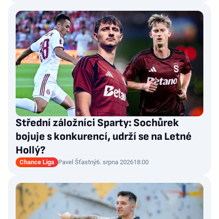
Střední záložníci Sparty: Sochůrek
bojuje s konkurencí, udrží se na Letné
Hollý?
Chance Liga
Pavel Šťastný
6. srpna 2026
18:00