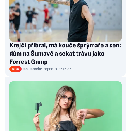
Krejčí přibral, má kouče šprýmaře a sen:
dům na Šumavě a sekat trávu jako
Forrest Gump
NBA
Jan Jaroch
6. srpna 2026
16:35