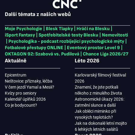
Další témata z našich webů
Moje Psychologie
|
Blesk Tlapky
|
Hráči na Blesku
|
iSport Fantasy
|
Spotřebitelské testy Blesku
|
Nemovitosti
|
Psychologika - podcast rozbíjející psychologické mýty
|
Fotbalové přestupy ONLINE
|
Eventový prostor Level 9
|
OKTAGON 92: Szabová vs. Pudilová
|
Chance Liga 2026/27
Aktuálně
Léto 2026
Epicentrum
Karlovarský filmový festival
Neštovice: příznaky, léčba
2026
V čem jezdí Yamal a Mesii?
Znamení, že jste potkali
Kvízy pro seniory
někoho z minulého života
Kalendář úplňků 2026
Astronomické úkazy 2026:
Co je bodycount?
zatmění slunce a další
Jak obléci miminko při
vysokých teplotách?
Jak na dokonalé letní mojito
6 lehkých letních salátů