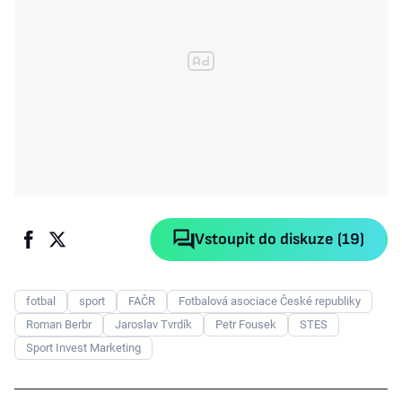
Vstoupit do diskuze (19)
fotbal
sport
FAČR
Fotbalová asociace České republiky
Roman Berbr
Jaroslav Tvrdík
Petr Fousek
STES
Sport Invest Marketing