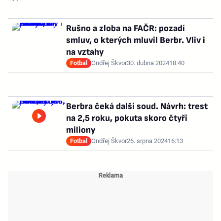
Rušno a zloba na FAČR: pozadí
smluv, o kterých mluvil Berbr. Vliv i
na vztahy
Fotbal
Ondřej Škvor
30. dubna 2024
18:40
Berbra čeká další soud. Návrh: trest
na 2,5 roku, pokuta skoro čtyři
miliony
Fotbal
Ondřej Škvor
26. srpna 2024
16:13