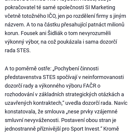
pokračovatel té samé společnosti SI Marketing
včetně totožného IČO, jen po rozdělení firmy s jiným
názvem. A to na částku přesahující patnáct milionů
korun. Fousek ani Šidliák o tom nevyrozuměli
výkonný výbor, na což poukázala i sama dozorčí
rada STES.
A to poměrně ostře: „Pochybení činnosti
představenstva STES spočívají v neinformovanosti
dozorčí rady a výkonného výboru FAČR o
rozhodování v základních strategických otázkách a
uzavřených kontraktech,“ uvedla dozorčí rada. Navíc
konstatovala, že smlouva „nese prvky vzájemné
smluvní nevyváženosti. Postavení obou stran je
jednostranně příznivější pro Sport Invest.“ Kromě