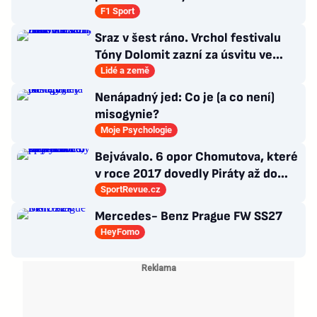
F1 Sport
Sraz v šest ráno. Vrchol festivalu
Tóny Dolomit zazní za úsvitu ve
3000 metrech
Lidé a země
Nenápadný jed: Co je (a co není)
misogynie?
Moje Psychologie
Bejvávalo. 6 opor Chomutova, které
v roce 2017 dovedly Piráty až do
semifinále play-off
SportRevue.cz
Mercedes- Benz Prague FW SS27
HeyFomo