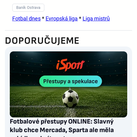
Baník Ostrava
Fotbal dnes
*
Evropská liga
*
Liga mistrů
DOPORUČUJEME
Fotbalové přestupy ONLINE: Slavný
klub chce Mercada, Sparta ale měla