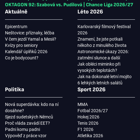
OKTAGON 92: Szabová vs. Pudilová
|
Chance Liga 2026/27
Aktuálně
Léto 2026
Epicentrum
Karlovarský filmový festival
Neštovice: příznaky, léčba
2026
V čem jezdí Yamal a Mesii?
Znamení, že jste potkali
Kvízy pro seniory
někoho z minulého života
Kalendář úplňků 2026
Astronomické úkazy 2026:
Co je bodycount?
zatmění slunce a další
Jak obléci miminko při
vysokých teplotách?
Jak na dokonalé letní mojito
6 lehkých letních salátů
Politika
Sport 2026
Nová superdávka: kdo na ní
MMA
dosáhne?
Fotbal 2026/27
Sjezd sudetských Němců
Hokej 2026
Proč vláda zavádí EET?
Tenis 2026
Padni komu padni
F1 2026
Výpověď z práce vzor
Atletika 2026