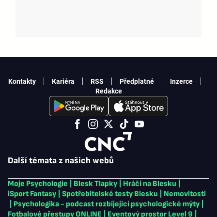
Kontakty
Kariéra
RSS
Předplatné
Inzerce
Redakce
Další témata z našich webů
Moje Psychologie
|
Blesk Tlapky
|
Hráči na Blesku
|
iSport Fantasy
|
Spotřebitelské testy Blesku
|
Nemovitosti
|
Psychologika - podcast rozbíjející psychologické mýty
|
Fotbalové přestupy ONLINE
|
Eventový prostor Level 9
|