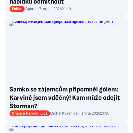
nabídku odmítnout
Fotbal
iSport.cz
7. srpna 2026
21:19
Samko se zájemcům připomněl gólem:
Karviné jsem vděčný! Kam může odejít
Štorman?
Chance Národní Liga
Michal Kvasnica
7. srpna 2026
21:36