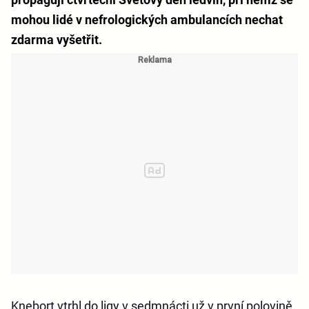
mohou lidé v nefrologických ambulancích nechat
zdarma vyšetřit.
Knebort vtrhl do ligy v sedmnácti už v první polovině