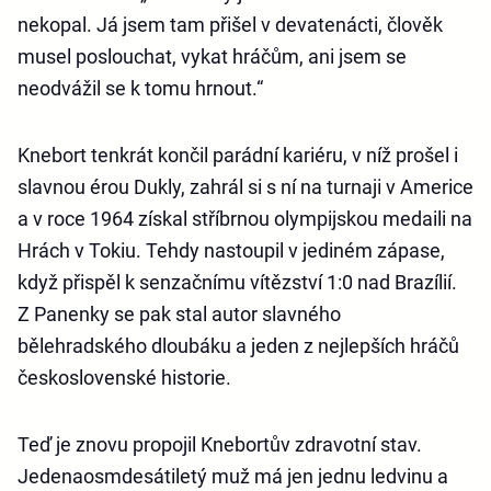
nekopal. Já jsem tam přišel v devatenácti, člověk
musel poslouchat, vykat hráčům, ani jsem se
neodvážil se k tomu hrnout.“
Knebort tenkrát končil parádní kariéru, v níž prošel i
slavnou érou Dukly, zahrál si s ní na turnaji v Americe
a v roce 1964 získal stříbrnou olympijskou medaili na
Hrách v Tokiu. Tehdy nastoupil v jediném zápase,
když přispěl k senzačnímu vítězství 1:0 nad Brazílií.
Z Panenky se pak stal autor slavného
bělehradského dloubáku a jeden z nejlepších hráčů
československé historie.
Teď je znovu propojil Knebortův zdravotní stav.
Jedenaosmdesátiletý muž má jen jednu ledvinu a