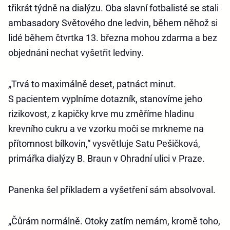
třikrát týdně na dialýzu. Oba slavní fotbalisté se stali
ambasadory Světového dne ledvin, během něhož si
lidé během čtvrtka 13. března mohou zdarma a bez
objednání nechat vyšetřit ledviny.
„Trvá to maximálně deset, patnáct minut.
S pacientem vyplníme dotazník, stanovíme jeho
rizikovost, z kapičky krve mu změříme hladinu
krevního cukru a ve vzorku moči se mrkneme na
přítomnost bílkovin,“ vysvětluje Satu Pešičková,
primářka dialýzy B. Braun v Ohradní ulici v Praze.
Panenka šel příkladem a vyšetření sám absolvoval.
„Čůrám normálně. Otoky zatím nemám, kromě toho,