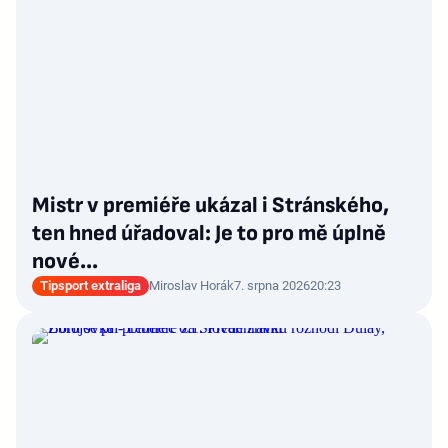
Mistr v premiéře ukázal i Stránského,
ten hned úřadoval: Je to pro mě úplně
nové…
Tipsport extraliga
Miroslav Horák
7. srpna 2026
20:23