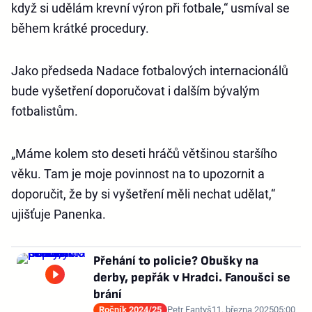
když si udělám krevní výron při fotbale,“ usmíval se
během krátké procedury.
Jako předseda Nadace fotbalových internacionálů
bude vyšetření doporučovat i dalším bývalým
fotbalistům.
„Máme kolem sto deseti hráčů většinou staršího
věku. Tam je moje povinnost na to upozornit a
doporučit, že by si vyšetření měli nechat udělat,“
ujišťuje Panenka.
Přehání to policie? Obušky na
derby, pepřák v Hradci. Fanoušci se
brání
Ročník 2024/25
Petr Fantyš
11. března 2025
05:00