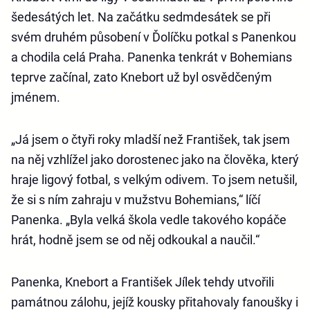
šedesátých let. Na začátku sedmdesátek se při
svém druhém působení v Ďolíčku potkal s Panenkou
a chodila celá Praha. Panenka tenkrát v Bohemians
teprve začínal, zato Knebort už byl osvědčeným
jménem.
„Já jsem o čtyři roky mladší než František, tak jsem
na něj vzhlížel jako dorostenec jako na člověka, který
hraje ligový fotbal, s velkým odivem. To jsem netušil,
že si s ním zahraju v mužstvu Bohemians,“ líčí
Panenka. „Byla velká škola vedle takového kopáče
hrát, hodně jsem se od něj odkoukal a naučil.“
Panenka, Knebort a František Jílek tehdy utvořili
památnou zálohu, jejíž kousky přitahovaly fanoušky i