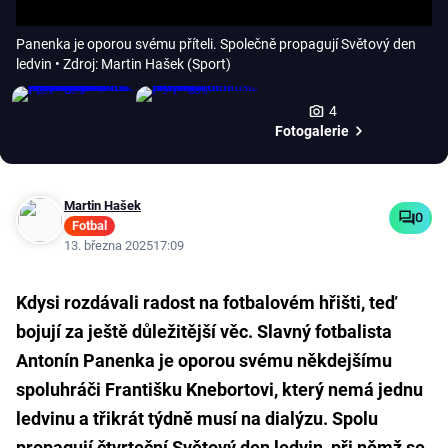
Panenka je oporou svému příteli. Společně propagují Světový den
ledvin
• Zdroj: Martin Hašek (Sport)
4
Fotogalerie
Martin Hašek
0
Fotbal
13. března 2025
17:09
Kdysi rozdávali radost na fotbalovém hřišti, teď
bojují za ještě důležitější věc. Slavný fotbalista
Antonín Panenka je oporou svému někdejšímu
spoluhráči Františku Knebortovi, který nemá jednu
ledvinu a třikrát týdně musí na dialýzu. Spolu
propagují čtvrteční Světový den ledvin, při němž se