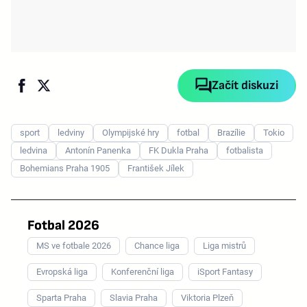
Začít diskuzi
sport
ledviny
Olympijské hry
fotbal
Brazílie
Tokio
ledvina
Antonín Panenka
FK Dukla Praha
fotbalista
Bohemians Praha 1905
František Jílek
Fotbal 2026
MS ve fotbale 2026
Chance liga
Liga mistrů
Evropská liga
Konferenční liga
iSport Fantasy
Sparta Praha
Slavia Praha
Viktoria Plzeň