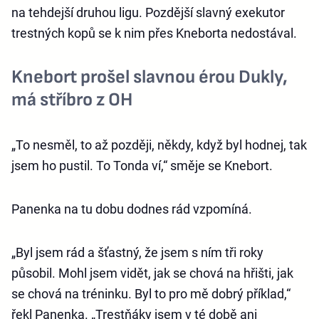
na tehdejší druhou ligu. Pozdější slavný exekutor
trestných kopů se k nim přes Kneborta nedostával.
Knebort prošel slavnou érou Dukly,
má stříbro z OH
„To nesměl, to až později, někdy, když byl hodnej, tak
jsem ho pustil. To Tonda ví,“ směje se Knebort.
Panenka na tu dobu dodnes rád vzpomíná.
„Byl jsem rád a šťastný, že jsem s ním tři roky
působil. Mohl jsem vidět, jak se chová na hřišti, jak
se chová na tréninku. Byl to pro mě dobrý příklad,“
řekl Panenka. „Trestňáky jsem v té době ani