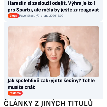
Haraslín si zaslouží odejít. Výhra je to i
pro Spartu, ale měla by ještě zareagovat
Blogy
Pavel Šťastný
7. srpna 2026
18:02
Jak spolehlivě zakryjete šediny? Tohle
musíte znát
reklama
ČLÁNKY Z JINÝCH TITULŮ