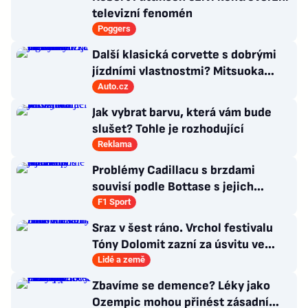
televizní fenomén
Poggers
Další klasická corvette s dobrými
jízdními vlastnostmi? Mitsuoka
znovu využije legendární MX-5
Auto.cz
Jak vybrat barvu, která vám bude
slušet? Tohle je rozhodující
Reklama
Problémy Cadillacu s brzdami
souvisí podle Bottase s jejich
chlazením
F1 Sport
Sraz v šest ráno. Vrchol festivalu
Tóny Dolomit zazní za úsvitu ve
3000 metrech
Lidé a země
Zbavíme se demence? Léky jako
Ozempic mohou přinést zásadní