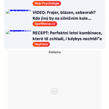
průlom v léčbě Alzheimerovy
Moje Psychologie
choroby
VIDEO: Frajer, blázen, sebevrah?
Kdo jiný by na silničním kole
dokázal tyhle triky?
SportRevue.cz
RECEPT: Perfektní letní kombinace,
které tě zchladí, i kdybys nechtěl*a
HeyFomo