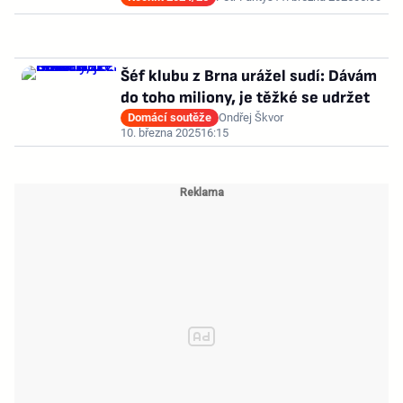
Šéf klubu z Brna urážel sudí: Dávám
do toho miliony, je těžké se udržet
Domácí soutěže
Ondřej Škvor
10. března 2025
16:15