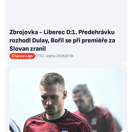
Zbrojovka - Liberec 0:1. Předehrávku
rozhodl Dulay, Bořil se při premiéře za
Slovan zranil
Chance Liga
ČTK
7. srpna 2026
20:56