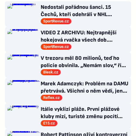
Nedostali pořádnou šanci. 15
Čechů, kteří odehráli v NHL
maximálně dva zápasy
SportRevue.cz
VIDEO Z ARCHIVU: Nejtrapnější
hokejová rvačka všech dob.
Nepadla v ní ani rána
SportRevue.cz
V trezoru měl 80 milionů, teď ho
policie obvinila. „Nemám slov,“ říká
exšéf Správy železnic
Blesk.cz
Marek Adamczyk: Problém na DAMU
přetrvává. Všichni o něm vědí, jen
moc nevědí, co s ním
Reflex.cz
Itálie vyklízí pláže. První plážové
kluby mizí, turisté změnu pocítí
brzy
E15.cz
Robert Pattinson oživí kontroverzní