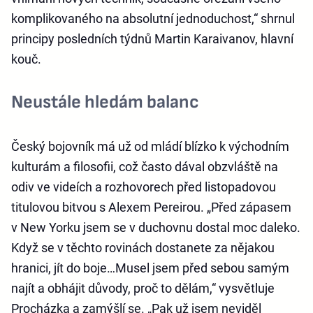
komplikovaného na absolutní jednoduchost,“ shrnul
principy posledních týdnů Martin Karaivanov, hlavní
kouč.
Neustále hledám balanc
Český bojovník má už od mládí blízko k východním
kulturám a filosofii, což často dával obzvláště na
odiv ve videích a rozhovorech před listopadovou
titulovou bitvou s Alexem Pereirou. „Před zápasem
v New Yorku jsem se v duchovnu dostal moc daleko.
Když se v těchto rovinách dostanete za nějakou
hranici, jít do boje…Musel jsem před sebou samým
najít a obhájit důvody, proč to dělám,“ vysvětluje
Procházka a zamýšlí se. „Pak už jsem neviděl