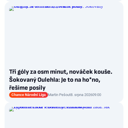
Tři góly za osm minut, nováček kouše.
Šokovaný Oulehla: Je to na ho*no,
řešíme posily
Chance Národní Liga
Martin Pešout
8. srpna 2026
09:00