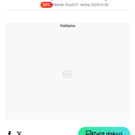
UFC
Marián Šustr
21. ledna 2024
10:20
Začít diskuzi