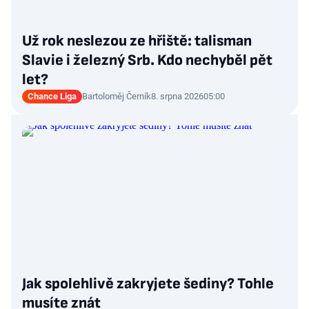
Už rok neslezou ze hřiště: talisman
Slavie i železný Srb. Kdo nechyběl pět
let?
Chance Liga
Bartoloměj Černík
8. srpna 2026
05:00
Jak spolehlivě zakryjete šediny? Tohle
musíte znát