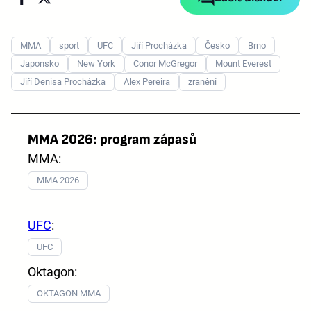
MMA
sport
UFC
Jiří Procházka
Česko
Brno
Japonsko
New York
Conor McGregor
Mount Everest
Jiří Denisa Procházka
Alex Pereira
zranění
MMA 2026: program zápasů
MMA:
MMA 2026
UFC
:
UFC
Oktagon:
OKTAGON MMA