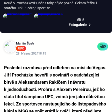
Kouč o Procházkovi: Občas taky přijde pozdě. Čekám řežbu i
starého Jirku
• Zdroj: isport.tv
5
Fotogalerie
Marián Šustr
0
UFC
28. března 2024
18:15
Poslední rozmluva před odletem na misi do Vegas.
Jiří Procházka hovořil s novináři o nadcházející
bitvě s Aleksandarem Rakičem i návratu
k jednoduchosti. Prohru s Alexem Pereirou, jež ho
stála titul šampiona UFC, vnímá jen jako důležitou
lekci. Ze sportovce nastupujícího do listopadového
klání v MSG se opět vrátil k rváči, který před lety