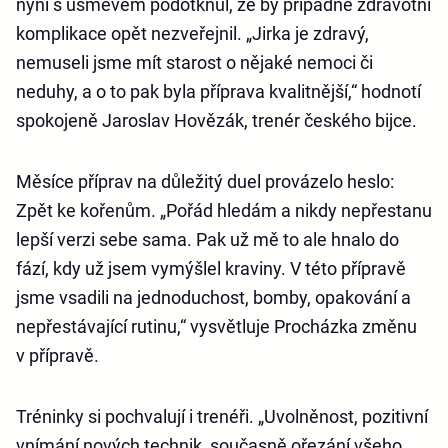
nyní s úsměvem podotknul, že by případné zdravotní
komplikace opět nezveřejnil. „Jirka je zdravý,
nemuseli jsme mít starost o nějaké nemoci či
neduhy, a o to pak byla příprava kvalitnější,“ hodnotí
spokojeně Jaroslav Hovězák, trenér českého bijce.
Měsíce příprav na důležitý duel provázelo heslo:
Zpět ke kořenům. „Pořád hledám a nikdy nepřestanu
lepší verzi sebe sama. Pak už mě to ale hnalo do
fází, kdy už jsem vymýšlel kraviny. V této přípravě
jsme vsadili na jednoduchost, bomby, opakování a
nepřestávající rutinu,“ vysvětluje Procházka změnu
v přípravě.
Tréninky si pochvalují i trenéři. „Uvolněnost, pozitivní
vnímání nových technik, současně ořezání všeho