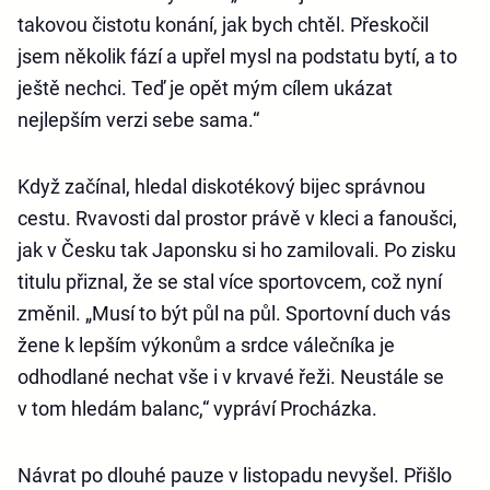
takovou čistotu konání, jak bych chtěl. Přeskočil
jsem několik fází a upřel mysl na podstatu bytí, a to
ještě nechci. Teď je opět mým cílem ukázat
nejlepším verzi sebe sama.“
Když začínal, hledal diskotékový bijec správnou
cestu. Rvavosti dal prostor právě v kleci a fanoušci,
jak v Česku tak Japonsku si ho zamilovali. Po zisku
titulu přiznal, že se stal více sportovcem, což nyní
změnil. „Musí to být půl na půl. Sportovní duch vás
žene k lepším výkonům a srdce válečníka je
odhodlané nechat vše i v krvavé řeži. Neustále se
v tom hledám balanc,“ vypráví Procházka.
Návrat po dlouhé pauze v listopadu nevyšel. Přišlo