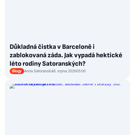
Důkladná čistka v Barceloně i
zablokovaná záda. Jak vypadá hektické
léto rodiny Satoranských?
Blogy
Anna Satoranská
8. srpna 2026
05:00