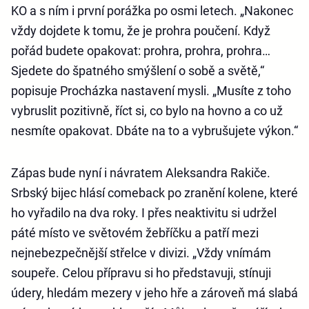
KO a s ním i první porážka po osmi letech. „Nakonec
vždy dojdete k tomu, že je prohra poučení. Když
pořád budete opakovat: prohra, prohra, prohra…
Sjedete do špatného smýšlení o sobě a světě,“
popisuje Procházka nastavení mysli. „Musíte z toho
vybruslit pozitivně, říct si, co bylo na hovno a co už
nesmíte opakovat. Dbáte na to a vybrušujete výkon.“
Zápas bude nyní i návratem Aleksandra Rakiče.
Srbský bijec hlásí comeback po zranění kolene, které
ho vyřadilo na dva roky. I přes neaktivitu si udržel
páté místo ve světovém žebříčku a patří mezi
nejnebezpečnější střelce v divizi. „Vždy vnímám
soupeře. Celou přípravu si ho představuji, stínuji
údery, hledám mezery v jeho hře a zároveň má slabá