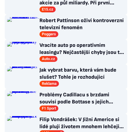
akcie za půl miliardy. Při první
příležitosti je pošle do světa
E15.cz
Robert Pattinson oživí kontroverzní
televizní fenomén
Poggers
Vracíte auto po operativním
leasingu? Nejčastější chyby jsou ty
triviální
Auto.cz
Jak vybrat barvu, která vám bude
slušet? Tohle je rozhodující
Reklama
Problémy Cadillacu s brzdami
souvisí podle Bottase s jejich
chlazením
F1 Sport
Filip Vondrášek: V Jižní Americe si
lidé plují životem mnohem lehčeji,