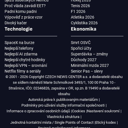
Proč vláda zavádí EET?
Tenis 2026
Padni komu padni
F1 2026
Výpověď z práce vzor
Atletika 2026
Divoký kačer
Cyklistika 2026
Technologie
Ekonomika
SpaceX na burze
Smrt OSVČ
Nejlepší telefony
Spořicí účty
Nejlepší AI zdarma
Superdávka – změny
Nejlepší chytré hodinky
Důchody 2027
Nejlepší VPN – srovnání
Minimální mzda 2027
Netflix filmy a seriály
Senior Pas – slevy
© 2001 - 2026 Copyright CZECH NEWS CENTER a.s. a dodavatelé obsahu
se sídlem náměstí Marie Schmolkové 3493/1, 100 00 Praha 10 -
Strašnice, IČO: 02346826, zapsána v OR, sp.zn. B 19490 a dodavatelé
obsahu
Autorská práva k publikovaným materiálům
Podmínky pro užívání služby informační společnosti
Informace o zpracování osobních údajů
Cookies
Nastavení soukromí
Vlastnická struktura
Jednotná kontaktní místa / Single Points of Contact
Etický kodex