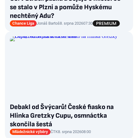
se stalo v Plzni a pomůže Hyskému
nechtěný Adu?
Chance Liga
Jonáš Bartoš
8. srpna 2026
07:30
Debakl od Švýcarů! České fiasko na
Hlinka Gretzky Cupu, osmnáctka
skončila šestá
Mládežnické výběry
ČTK
8. srpna 2026
08:00