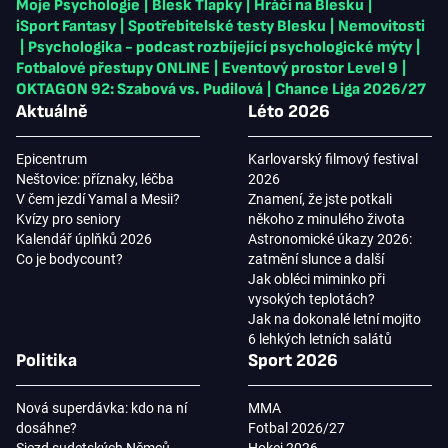
Moje Psychologie
|
Blesk Tlapky
|
Hráči na Blesku
|
iSport Fantasy
|
Spotřebitelské testy Blesku
|
Nemovitosti
|
Psychologika - podcast rozbíjející psychologické mýty
|
Fotbalové přestupy ONLINE
|
Eventový prostor Level 9
|
OKTAGON 92: Szabová vs. Pudilová
|
Chance Liga 2026/27
Aktuálně
Léto 2026
Epicentrum
Karlovarský filmový festival
Neštovice: příznaky, léčba
2026
V čem jezdí Yamal a Mesii?
Znamení, že jste potkali
Kvízy pro seniory
někoho z minulého života
Kalendář úplňků 2026
Astronomické úkazy 2026:
Co je bodycount?
zatmění slunce a další
Jak obléci miminko při
vysokých teplotách?
Jak na dokonalé letní mojito
6 lehkých letních salátů
Politika
Sport 2026
Nová superdávka: kdo na ní
MMA
dosáhne?
Fotbal 2026/27
Sjezd sudetských Němců
Hokej 2026