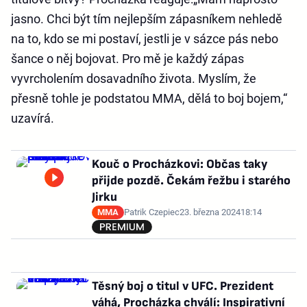
jasno. Chci být tím nejlepším zápasníkem nehledě
na to, kdo se mi postaví, jestli je v sázce pás nebo
šance o něj bojovat. Pro mě je každý zápas
vyvrcholením dosavadního života. Myslím, že
přesně tohle je podstatou MMA, dělá to boj bojem,“
uzavírá.
Kouč o Procházkovi: Občas taky
přijde pozdě. Čekám řežbu i starého
Jirku
MMA
Patrik Czepiec
23. března 2024
18:14
Těsný boj o titul v UFC. Prezident
váhá, Procházka chválí: Inspirativní