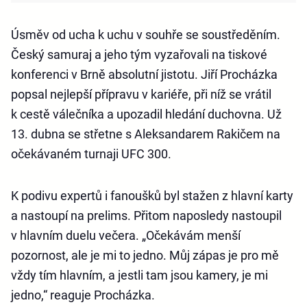
Úsměv od ucha k uchu v souhře se soustředěním.
Český samuraj a jeho tým vyzařovali na tiskové
konferenci v Brně absolutní jistotu. Jiří Procházka
popsal nejlepší přípravu v kariéře, při níž se vrátil
k cestě válečníka a upozadil hledání duchovna. Už
13. dubna se střetne s Aleksandarem Rakičem na
očekávaném turnaji UFC 300.
K podivu expertů i fanoušků byl stažen z hlavní karty
a nastoupí na prelims. Přitom naposledy nastoupil
v hlavním duelu večera. „Očekávám menší
pozornost, ale je mi to jedno. Můj zápas je pro mě
vždy tím hlavním, a jestli tam jsou kamery, je mi
jedno,“ reaguje Procházka.