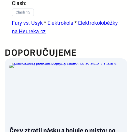
Clash:
Clash 15
Fury vs. Usyk
*
Elektrokola
*
Elektrokoloběžky
na Heureka.cz
DOPORUČUJEME
Červ ztratil pásku a bojuje o místo: co