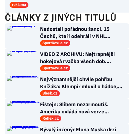
reklama
ČLÁNKY Z JINÝCH TITULŮ
Nedostali pořádnou šanci. 15
Čechů, kteří odehráli v NHL
maximálně dva zápasy
SportRevue.cz
VIDEO Z ARCHIVU: Nejtrapnější
hokejová rvačka všech dob.
Nepadla v ní ani rána
SportRevue.cz
Nejvýznamnější chvíle pohřbu
Knížáka: Klempíř mluvil o hádce,
Klaus vzýval rebelství a přišla i Sára
Blesk.cz
Saudková
Fištejn: Slibem nezarmoutíš.
Ameriku ovládá nová verze
komunismu, která chce měnit
Reflex.cz
zajeté pořádky
Bývalý inženýr Elona Muska drží