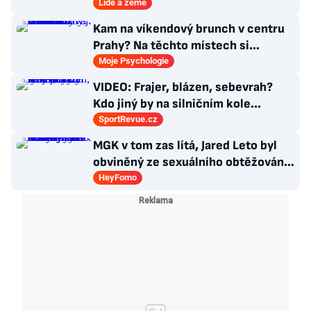
věci tolik neřeší
Lidé a země
Kam na víkendový brunch v centru
Prahy? Na těchto místech si
dlouhou snídani užívají i místní
Moje Psychologie
VIDEO: Frajer, blázen, sebevrah?
Kdo jiný by na silničním kole
dokázal tyhle triky?
SportRevue.cz
MGK v tom zas lítá, Jared Leto byl
obviněný ze sexuálního obtěžování
a zemřely Bonnie Tyler a Mary
HeyFomo
Morello