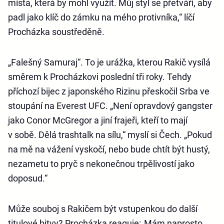
místa, která by mohl využít. Můj styl se přetváří, aby
padl jako klíč do zámku na mého protivníka,“ líčí
Procházka soustředěně.
„Falešný Samuraj“. To je urážka, kterou Rakič vysílá
směrem k Procházkovi poslední tři roky. Tehdy
příchozí bijec z japonského Rizinu přeskočil Srba ve
stoupání na Everest UFC. „Není opravdový gangster
jako Conor McGregor a jiní frajeři, kteří to mají
v sobě. Dělá trashtalk na sílu,“ myslí si Čech. „Pokud
na mě na vážení vyskočí, nebo bude chtít být hustý,
nezametu to pryč s nekonečnou trpělivostí jako
doposud.“
Může souboj s Rakičem být vstupenkou do další
titulové bitvy? Procházka reaguje:„Mám naprosto