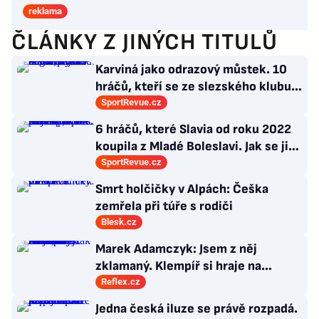
reklama
ČLÁNKY Z JINÝCH TITULŮ
Karviná jako odrazový můstek. 10
hráčů, kteří se ze slezského klubu
probili k lukrativnímu angažmá
SportRevue.cz
6 hráčů, které Slavia od roku 2022
koupila z Mladé Boleslavi. Jak se jim
po přestupu do Edenu vedlo?
SportRevue.cz
Smrt holčičky v Alpách: Češka
zemřela při túře s rodiči
Blesk.cz
Marek Adamczyk: Jsem z něj
zklamaný. Klempíř si hraje na
ministra. Nestačí se tak tvářit, musí
Reflex.cz
zamakat
Jedna česká iluze se právě rozpadá.