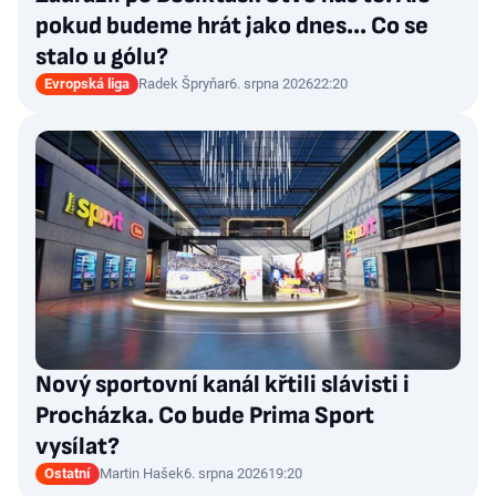
pokud budeme hrát jako dnes... Co se
stalo u gólu?
Evropská liga
Radek Špryňar
6. srpna 2026
22:20
Nový sportovní kanál křtili slávisti i
Procházka. Co bude Prima Sport
vysílat?
Ostatní
Martin Hašek
6. srpna 2026
19:20