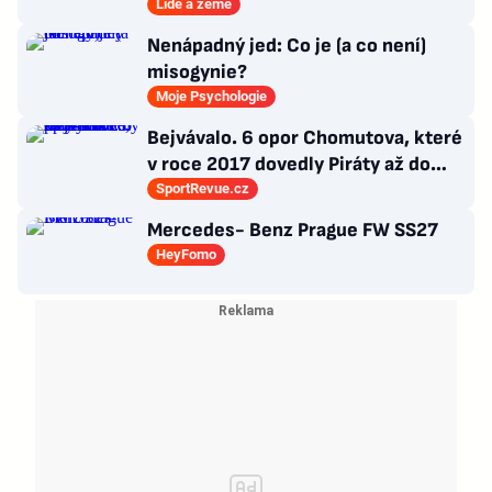
3000 metrech
Lidé a země
Nenápadný jed: Co je (a co není)
misogynie?
Moje Psychologie
Bejvávalo. 6 opor Chomutova, které
v roce 2017 dovedly Piráty až do
semifinále play-off
SportRevue.cz
Mercedes- Benz Prague FW SS27
HeyFomo