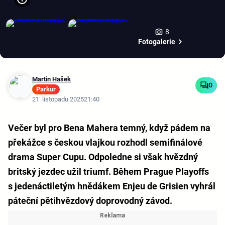
8
Fotogalerie
Martin Hašek
0
Parkur
21. listopadu 2025
21:40
Večer byl pro Bena Mahera temný, když pádem na
překážce s českou vlajkou rozhodl semifinálové
drama Super Cupu. Odpoledne si však hvězdný
britský jezdec užil triumf. Během Prague Playoffs
s jedenáctiletým hnědákem Enjeu de Grisien vyhrál
páteční pětihvězdový doprovodný závod.