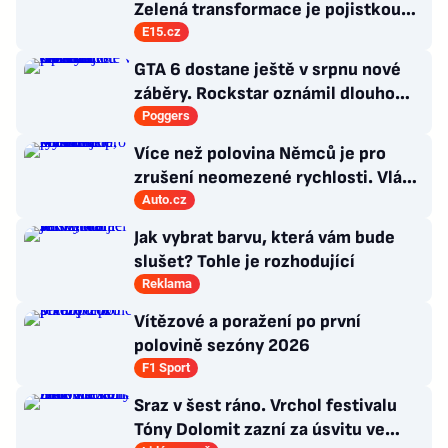
Zelená transformace je pojistkou
proti chaosu
E15.cz
GTA 6 dostane ještě v srpnu nové
záběry. Rockstar oznámil dlouho
očekávanou prezentaci
Poggers
Více než polovina Němců je pro
zrušení neomezené rychlosti. Vláda
řekla, co si o tom myslí
Auto.cz
Jak vybrat barvu, která vám bude
slušet? Tohle je rozhodující
Reklama
Vítězové a poražení po první
polovině sezóny 2026
F1 Sport
Sraz v šest ráno. Vrchol festivalu
Tóny Dolomit zazní za úsvitu ve