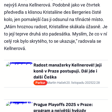
nejvýš Anna Kellnerová. Podobně jako ve čtvrtek
předvedla s klisnou Kristaliine des Bergeries čisté
kolo, jen pomalejší čas ji odsunul na třinácté místo.
„Mám hroznou radost, Kristalline skákala úžasně. Je
to její teprve druhá sto padesátka. Myslím, že co v ní
celý rok bylo skrytého, to se ukazuje,“ radovala se
Kellnerová.
Radost manažerky Kellnerové! Její
koně v Praze postupují. Dál jde i
další Češka
Parkur
Martin Hašek
20. listopadu 2025
22:28
Prague Playoffs 2025 v Praze:
program a největší hvězdy