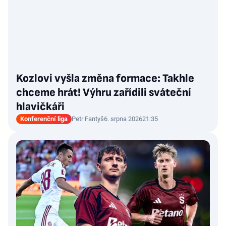
Kozlovi vyšla změna formace: Takhle
chceme hrát! Výhru zařídili sváteční
hlavičkáři
Konferenční liga
Petr Fantyš
6. srpna 2026
21:35