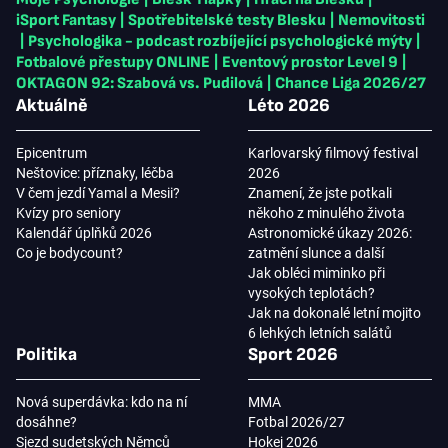
iSport Fantasy
|
Spotřebitelské testy Blesku
|
Nemovitosti
|
Psychologika - podcast rozbíjející psychologické mýty
|
Fotbalové přestupy ONLINE
|
Eventový prostor Level 9
|
OKTAGON 92: Szabová vs. Pudilová
|
Chance Liga 2026/27
Aktuálně
Léto 2026
Epicentrum
Karlovarský filmový festival
Neštovice: příznaky, léčba
2026
V čem jezdí Yamal a Mesii?
Znamení, že jste potkali
Kvízy pro seniory
někoho z minulého života
Kalendář úplňků 2026
Astronomické úkazy 2026:
Co je bodycount?
zatmění slunce a další
Jak obléci miminko při
vysokých teplotách?
Jak na dokonalé letní mojito
6 lehkých letních salátů
Politika
Sport 2026
Nová superdávka: kdo na ní
MMA
dosáhne?
Fotbal 2026/27
Sjezd sudetských Němců
Hokej 2026