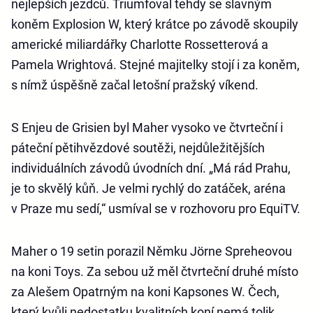
nejlepších jezdců. Triumfoval tehdy se slavným
koněm Explosion W, který krátce po závodě skoupily
americké miliardářky Charlotte Rossetterová a
Pamela Wrightová. Stejné majitelky stojí i za koněm,
s nímž úspěšně začal letošní pražský víkend.
S Enjeu de Grisien byl Maher vysoko ve čtvrteční i
páteční pětihvězdové soutěži, nejdůležitějších
individuálních závodů úvodních dní. „Má rád Prahu,
je to skvělý kůň. Je velmi rychlý do zatáček, aréna
v Praze mu sedí,“ usmíval se v rozhovoru pro EquiTV.
Maher o 19 setin porazil Němku Jörne Spreheovou
na koni Toys. Za sebou už měl čtvrteční druhé místo
za Alešem Opatrným na koni Kapsones W. Čech,
který kvůli nedostatku kvalitních koní nemá tolik