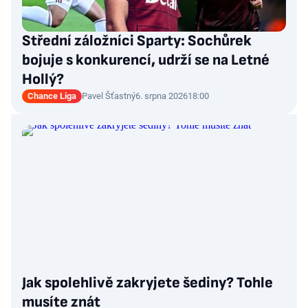
Střední záložníci Sparty: Sochůrek
bojuje s konkurencí, udrží se na Letné
Hollý?
Chance Liga
Pavel Šťastný
6. srpna 2026
18:00
Jak spolehlivě zakryjete šediny? Tohle
musíte znát