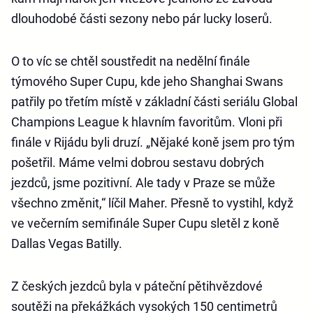
dlouhodobé části sezony nebo pár lucky loserů.
O to víc se chtěl soustředit na nedělní finále
týmového Super Cupu, kde jeho Shanghai Swans
patřily po třetím místě v základní části seriálu Global
Champions League k hlavním favoritům. Vloni při
finále v Rijádu byli druzí. „Nějaké koně jsem pro tým
pošetřil. Máme velmi dobrou sestavu dobrých
jezdců, jsme pozitivní. Ale tady v Praze se může
všechno změnit,“ líčil Maher. Přesně to vystihl, když
ve večerním semifinále Super Cupu sletěl z koně
Dallas Vegas Batilly.
Z českých jezdců byla v páteční pětihvězdové
soutěži na překážkách vysokých 150 centimetrů