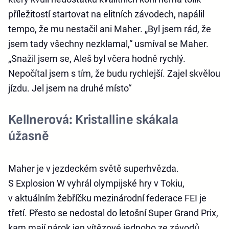
příležitostí startovat na elitních závodech, napálil
tempo, že mu nestačil ani Maher. „Byl jsem rád, že
jsem tady všechny nezklamal,“ usmíval se Maher.
„Snažil jsem se, Aleš byl včera hodně rychlý.
Nepočítal jsem s tím, že budu rychlejší. Zajel skvělou
jízdu. Jel jsem na druhé místo“
Kellnerová: Kristalline skákala
úžasně
Maher je v jezdeckém světě superhvězda.
S Explosion W vyhrál olympijské hry v Tokiu,
v aktuálním žebříčku mezinárodní federace FEI je
třetí. Přesto se nedostal do letošní Super Grand Prix,
kam mají nárok jen vítězové jednoho ze závodů