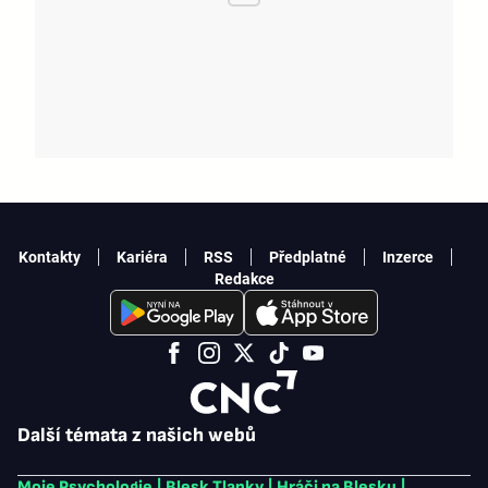
Kontakty
Kariéra
RSS
Předplatné
Inzerce
Redakce
Další témata z našich webů
Moje Psychologie
|
Blesk Tlapky
|
Hráči na Blesku
|