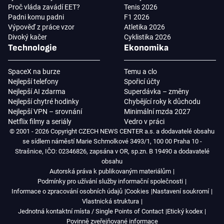
Proč vláda zavádí EET?
Tenis 2026
Padni komu padni
F1 2026
Výpověď z práce vzor
Atletika 2026
Divoký kačer
Cyklistika 2026
Technologie
Ekonomika
SpaceX na burze
Temu a clo
Nejlepší telefony
Spořicí účty
Nejlepší AI zdarma
Superdávka – změny
Nejlepší chytré hodinky
Chybějící roky k důchodu
Nejlepší VPN – srovnání
Minimální mzda 2027
Netflix filmy a seriály
Vedro v práci
© 2001 - 2026 Copyright CZECH NEWS CENTER a.s. a dodavatelé obsahu
se sídlem náměstí Marie Schmolkové 3493/1, 100 00 Praha 10 -
Strašnice, IČO: 02346826, zapsána v OR, sp.zn. B 19490 a dodavatelé
obsahu
Autorská práva k publikovaným materiálům
Podmínky pro užívání služby informační společnosti
Informace o zpracování osobních údajů
Cookies
Nastavení soukromí
Vlastnická struktura
Jednotná kontaktní místa / Single Points of Contact
Etický kodex
Povinně zveřejňované informace