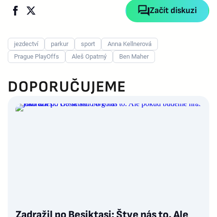
Začít diskuzi
jezdectví
parkur
sport
Anna Kellnerová
Prague PlayOffs
Aleš Opatrný
Ben Maher
DOPORUČUJEME
Zadražil po Besiktasi: Štve nás to. Ale