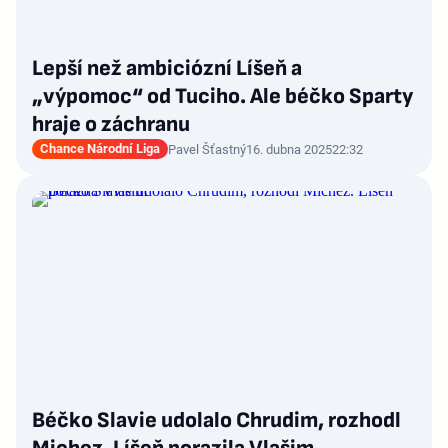
Lepší než ambiciózní Líšeň a
„výpomoc“ od Tuciho. Ale béčko Sparty
hraje o záchranu
Chance Národní Liga
Pavel Šťastný
16. dubna 2025
22:32
Béčko Slavie udolalo Chrudim, rozhodl