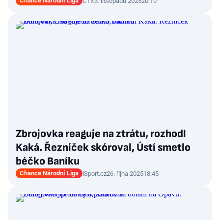
Chance Národní Liga
ČTK
3. listopadu 2025
20:10
Zbrojovka reaguje na ztrátu, rozhodl
Kaká. Řezníček skóroval, Ústí smetlo
béčko Baníku
Chance Národní Liga
iSport.cz
26. října 2025
18:45