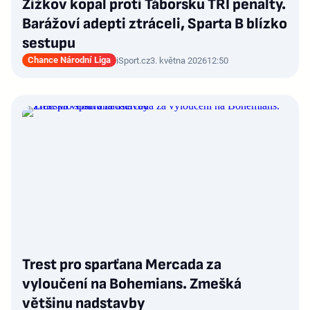
Žižkov kopal proti Táborsku TŘI penalty.
Barážoví adepti ztráceli, Sparta B blízko
sestupu
Chance Národní Liga
iSport.cz
3. května 2026
12:50
Trest pro sparťana Mercada za
vyloučení na Bohemians. Zmešká
většinu nadstavby