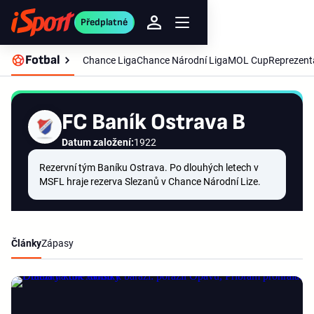
Předplatné
Fotbal
Chance Liga
Chance Národní Liga
MOL Cup
Reprezent
FC Baník Ostrava B
Datum založení:
1922
Rezervní tým Baníku Ostrava. Po dlouhých letech v
MSFL hraje rezerva Slezanů v Chance Národní Lize.
Články
Zápasy