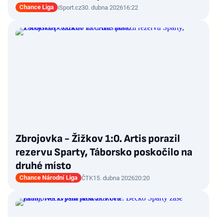
Chance Liga
iSport.cz
30. dubna 2026
16:22
Zbrojovka - Žižkov 1:0. Artis porazil
rezervu Sparty, Táborsko poskočilo na
druhé místo
Chance Národní Liga
ČTK
15. dubna 2026
20:20