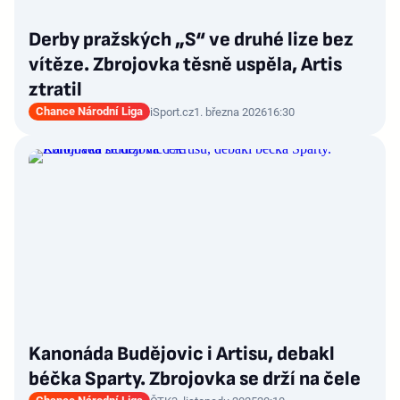
Derby pražských „S“ ve druhé lize bez
vítěze. Zbrojovka těsně uspěla, Artis
ztratil
Chance Národní Liga
iSport.cz
1. března 2026
16:30
Kanonáda Budějovic i Artisu, debakl
béčka Sparty. Zbrojovka se drží na čele