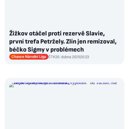
Žižkov otáčel proti rezervě Slavie,
první trefa Petržely. Zlín jen remizoval,
béčko Sigmy v problémech
Chance Národní Liga
ČTK
20. dubna 2025
20:23