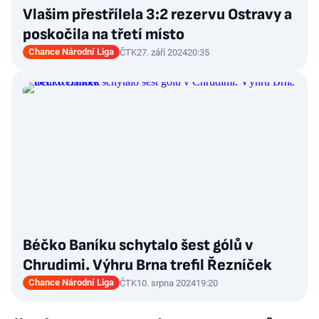
Vlašim přestřílela 3:2 rezervu Ostravy a
poskočila na třetí místo
Chance Národní Liga
ČTK
27. září 2024
20:35
Béčko Baníku schytalo šest gólů v
Chrudimi. Výhru Brna trefil Řezníček
Chance Národní Liga
ČTK
10. srpna 2024
19:20