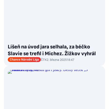
Líšeň na úvod jara selhala, za béčko
Slavie se trefil i Michez. Žižkov vyhrál
Chance Národní Liga
ČTK
2. března 2025
18:47