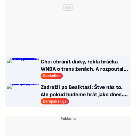
Chci chránit dívky, řekla hráčka
WNBA o trans ženách. A rozpoutala
kulturní válku
Basketbal
Zadražil po Besiktasi: Štve nás to.
Ale pokud budeme hrát jako dnes...
Co se stalo u gólu?
Evropská liga