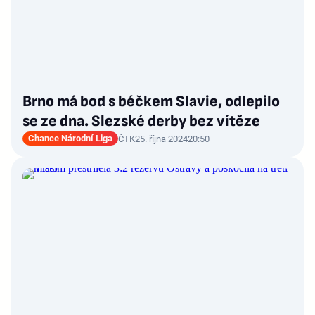
Brno má bod s béčkem Slavie, odlepilo
se ze dna. Slezské derby bez vítěze
Chance Národní Liga
ČTK
25. října 2024
20:50