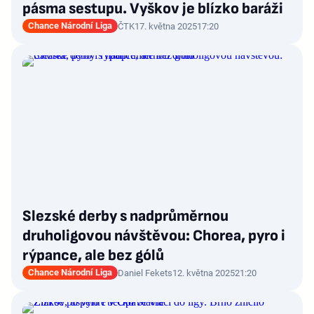
pásma sestupu. Vyškov je blízko baráži
Chance Národní Liga
ČTK
17. května 2025
17:20
Slezské derby s nadprůměrnou
druholigovou návštěvou: Chorea, pyro i
rýpance, ale bez gólů
Chance Národní Liga
Daniel Fekets
12. května 2025
21:20