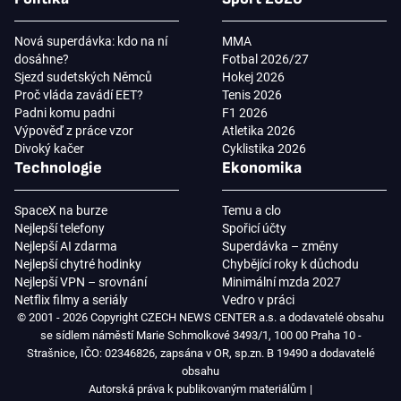
Nová superdávka: kdo na ní
MMA
dosáhne?
Fotbal 2026/27
Sjezd sudetských Němců
Hokej 2026
Proč vláda zavádí EET?
Tenis 2026
Padni komu padni
F1 2026
Výpověď z práce vzor
Atletika 2026
Divoký kačer
Cyklistika 2026
Technologie
Ekonomika
SpaceX na burze
Temu a clo
Nejlepší telefony
Spořicí účty
Nejlepší AI zdarma
Superdávka – změny
Nejlepší chytré hodinky
Chybějící roky k důchodu
Nejlepší VPN – srovnání
Minimální mzda 2027
Netflix filmy a seriály
Vedro v práci
© 2001 - 2026 Copyright CZECH NEWS CENTER a.s. a dodavatelé obsahu
se sídlem náměstí Marie Schmolkové 3493/1, 100 00 Praha 10 -
Strašnice, IČO: 02346826, zapsána v OR, sp.zn. B 19490 a dodavatelé
obsahu
Autorská práva k publikovaným materiálům