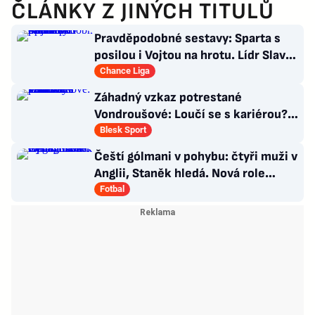
ČLÁNKY Z JINÝCH TITULŮ
Pravděpodobné sestavy: Sparta s
posilou i Vojtou na hrotu. Lídr Slavie
už v základu
Chance Liga
Záhadný vzkaz potrestané
Vondroušové: Loučí se s kariérou?!
Zaskočení fanoušci
Blesk Sport
Čeští gólmani v pohybu: čtyři muži v
Anglii, Staněk hledá. Nová role
Kinského
Fotbal