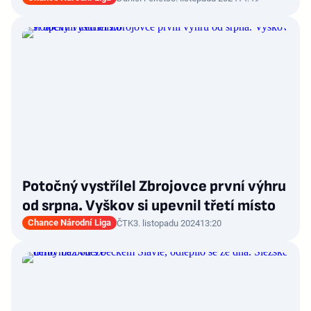
Potočný vystřílel Zbrojovce první výhru
od srpna. Vyškov si upevnil třetí místo
Chance Národní Liga
ČTK
3. listopadu 2024
13:20