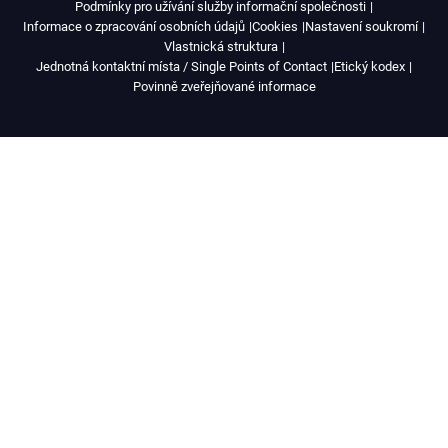
Podmínky pro užívání služby informační společnosti
Informace o zpracování osobních údajů
Cookies
Nastavení soukromí
Vlastnická struktura
Jednotná kontaktní místa / Single Points of Contact
Etický kodex
Povinně zveřejňované informace