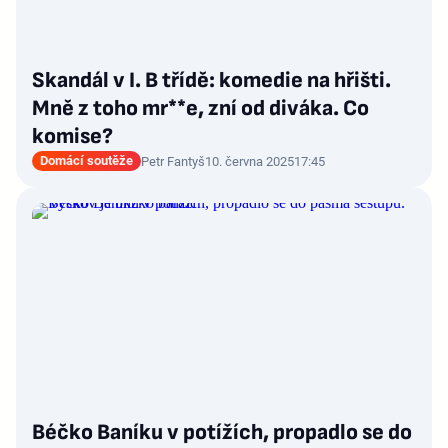
Skandál v I. B třídě: komedie na hřišti.
Mně z toho mr**e, zní od diváka. Co
komise?
Domácí soutěže
Petr Fantyš
10. června 2025
17:45
Béčko Baníku v potížích, propadlo se do