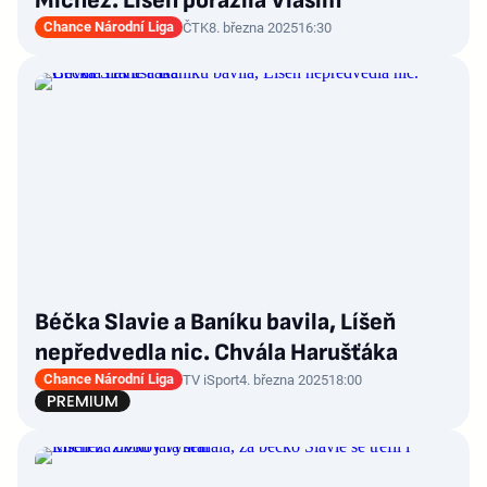
Michez. Líšeň porazila Vlašim
Chance Národní Liga
ČTK
8. března 2025
16:30
Béčka Slavie a Baníku bavila, Líšeň
nepředvedla nic. Chvála Harušťáka
Chance Národní Liga
TV iSport
4. března 2025
18:00