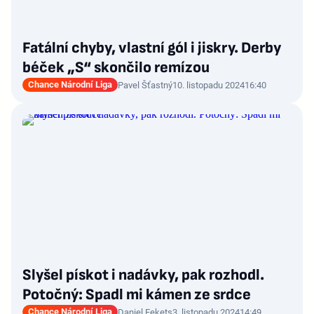
Fatální chyby, vlastní gól i jiskry. Derby
béček „S“ skončilo remízou
Chance Národní Liga
Pavel Šťastný
10. listopadu 2024
16:40
Slyšel pískot i nadávky, pak rozhodl.
Potočný: Spadl mi kámen ze srdce
Chance Národní Liga
Daniel Fekets
3. listopadu 2024
14:49