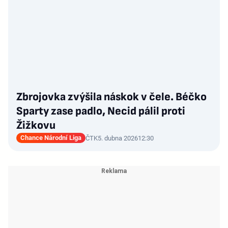
Zbrojovka zvýšila náskok v čele. Béčko
Sparty zase padlo, Necid pálil proti
Žižkovu
Chance Národní Liga
ČTK
5. dubna 2026
12:30