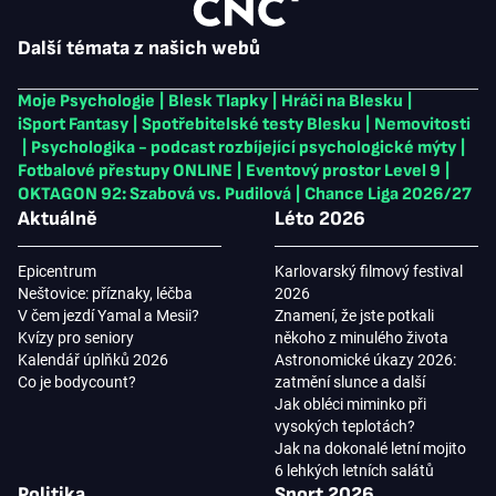
Další témata z našich webů
Moje Psychologie
|
Blesk Tlapky
|
Hráči na Blesku
|
iSport Fantasy
|
Spotřebitelské testy Blesku
|
Nemovitosti
|
Psychologika - podcast rozbíjející psychologické mýty
|
Fotbalové přestupy ONLINE
|
Eventový prostor Level 9
|
OKTAGON 92: Szabová vs. Pudilová
|
Chance Liga 2026/27
Aktuálně
Léto 2026
Epicentrum
Karlovarský filmový festival
Neštovice: příznaky, léčba
2026
V čem jezdí Yamal a Mesii?
Znamení, že jste potkali
Kvízy pro seniory
někoho z minulého života
Kalendář úplňků 2026
Astronomické úkazy 2026:
Co je bodycount?
zatmění slunce a další
Jak obléci miminko při
vysokých teplotách?
Jak na dokonalé letní mojito
6 lehkých letních salátů
Politika
Sport 2026