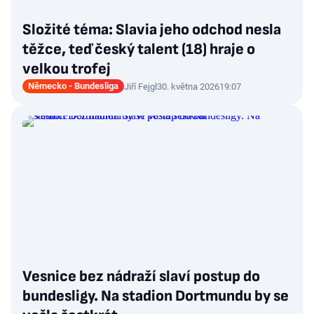
Složité téma: Slavia jeho odchod nesla
těžce, teď český talent (18) hraje o
velkou trofej
Německo - Bundesliga
Jiří Fejgl
30. května 2026
19:07
Vesnice bez nádraží slaví postup do
bundesligy. Na stadion Dortmundu by se