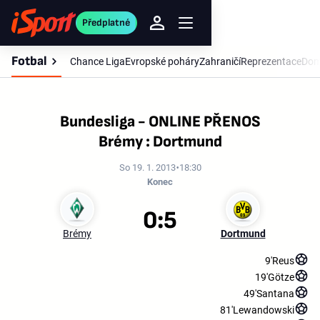
Předplatné
Fotbal
Chance Liga
Evropské poháry
Zahraničí
Reprezentace
Dom
Bundesliga - ONLINE PŘENOS
Brémy : Dortmund
So 19. 1. 2013
18:30
Konec
0:5
Brémy
Dortmund
9'
Reus
19'
Götze
49'
Santana
81'
Lewandowski