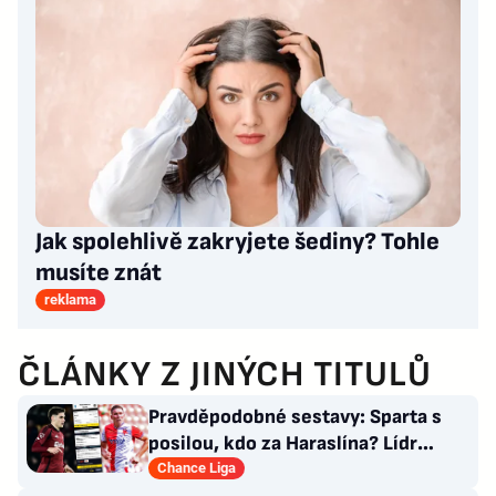
Jak spolehlivě zakryjete šediny? Tohle
musíte znát
reklama
ČLÁNKY Z JINÝCH TITULŮ
Pravděpodobné sestavy: Sparta s
posilou, kdo za Haraslína? Lídr
Slavie už v základu
Chance Liga