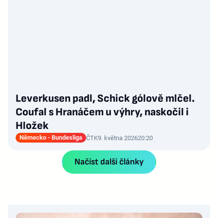
Leverkusen padl, Schick gólově mlčel.
Coufal s Hranáčem u výhry, naskočil i
Hložek
Německo - Bundesliga
ČTK
9. května 2026
20:20
Načíst další články