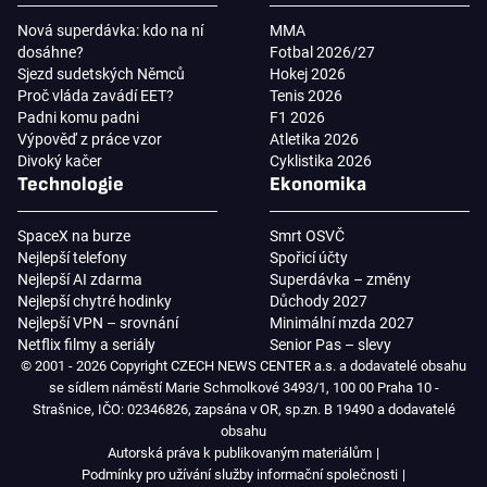
Nová superdávka: kdo na ní
MMA
dosáhne?
Fotbal 2026/27
Sjezd sudetských Němců
Hokej 2026
Proč vláda zavádí EET?
Tenis 2026
Padni komu padni
F1 2026
Výpověď z práce vzor
Atletika 2026
Divoký kačer
Cyklistika 2026
Technologie
Ekonomika
SpaceX na burze
Smrt OSVČ
Nejlepší telefony
Spořicí účty
Nejlepší AI zdarma
Superdávka – změny
Nejlepší chytré hodinky
Důchody 2027
Nejlepší VPN – srovnání
Minimální mzda 2027
Netflix filmy a seriály
Senior Pas – slevy
© 2001 - 2026 Copyright CZECH NEWS CENTER a.s. a dodavatelé obsahu
se sídlem náměstí Marie Schmolkové 3493/1, 100 00 Praha 10 -
Strašnice, IČO: 02346826, zapsána v OR, sp.zn. B 19490 a dodavatelé
obsahu
Autorská práva k publikovaným materiálům
Podmínky pro užívání služby informační společnosti