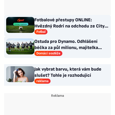
Fotbalové přestupy ONLINE:
Hvězdný Rodri na odchodu ze City.
Zidane má nové angažmá
Fotbal
Ostuda pro Dynamo. Odhlášení
béčka za půl milionu, majitelka
odmítla nabídku kraje
Domácí soutěže
Jak vybrat barvu, která vám bude
slušet? Tohle je rozhodující
reklama