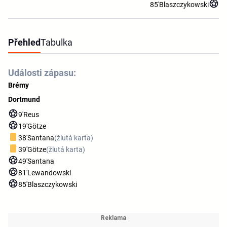
85'
Blaszczykowski
Přehled
Tabulka
Události zápasu:
Brémy
Dortmund
9'
Reus
19'
Götze
38'
Santana
(žlutá karta)
39'
Götze
(žlutá karta)
49'
Santana
81'
Lewandowski
85'
Blaszczykowski