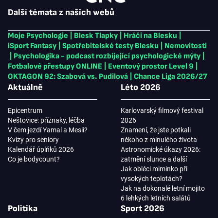
Další témata z našich webů
Moje Psychologie
|
Blesk Tlapky
|
Hráči na Blesku
|
iSport Fantasy
|
Spotřebitelské testy Blesku
|
Nemovitosti
|
Psychologika - podcast rozbíjející psychologické mýty
|
Fotbalové přestupy ONLINE
|
Eventový prostor Level 9
|
OKTAGON 92: Szabová vs. Pudilová
|
Chance Liga 2026/27
Aktuálně
Léto 2026
Epicentrum
Karlovarský filmový festival
Neštovice: příznaky, léčba
2026
V čem jezdí Yamal a Mesii?
Znamení, že jste potkali
Kvízy pro seniory
někoho z minulého života
Kalendář úplňků 2026
Astronomické úkazy 2026:
Co je bodycount?
zatmění slunce a další
Jak obléci miminko při
vysokých teplotách?
Jak na dokonalé letní mojito
6 lehkých letních salátů
Politika
Sport 2026