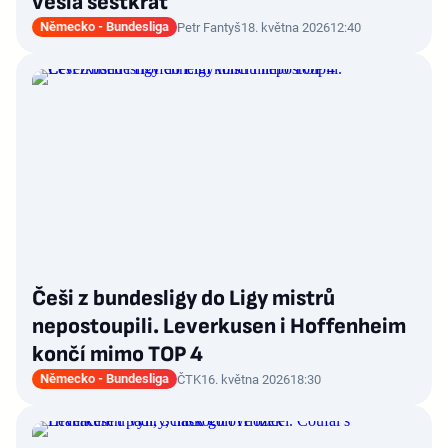
vešla šestkrát
Německo - Bundesliga
Petr Fantyš
18. května 2026
12:40
Češi z bundesligy do Ligy mistrů
nepostoupili. Leverkusen i Hoffenheim
končí mimo TOP 4
Německo - Bundesliga
ČTK
16. května 2026
18:30