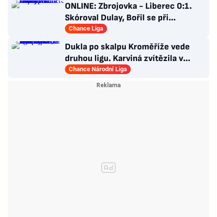
ONLINE: Zbrojovka - Liberec 0:1.
Skóroval Dulay, Bořil se při
premiéře za Slovan zranil
Chance Liga
Dukla po skalpu Kroměříže vede
druhou ligu. Karviná zvítězila v
Prostějově, slaví i Slavia
Chance Národní Liga