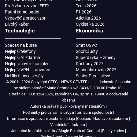
Proč vláda zavádí EET?
Tenis 2026
Padni komu padni
F1 2026
Výpověď z práce vzor
Atletika 2026
Divoký kačer
Cyklistika 2026
Technologie
Ekonomika
SpaceX na burze
Smrt OSVČ
Nejlepší telefony
Spořicí účty
Nejlepší AI zdarma
Superdávka – změny
Nejlepší chytré hodinky
Důchody 2027
Nejlepší VPN – srovnání
Minimální mzda 2027
Netflix filmy a seriály
Senior Pas – slevy
© 2001 - 2026 Copyright CZECH NEWS CENTER a.s. a dodavatelé obsahu
se sídlem náměstí Marie Schmolkové 3493/1, 100 00 Praha 10 -
Strašnice, IČO: 02346826, zapsána v OR, sp.zn. B 19490 a dodavatelé
obsahu
Autorská práva k publikovaným materiálům
Podmínky pro užívání služby informační společnosti
Informace o zpracování osobních údajů
Cookies
Nastavení soukromí
Vlastnická struktura
Jednotná kontaktní místa / Single Points of Contact
Etický kodex
Povinně zveřejňované informace