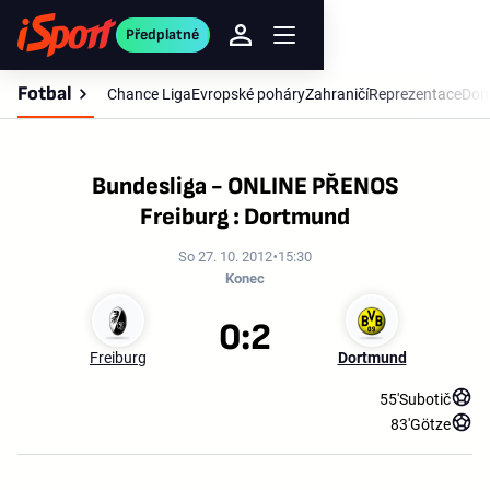
Předplatné
Fotbal
Chance Liga
Evropské poháry
Zahraničí
Reprezentace
Dom
Bundesliga - ONLINE PŘENOS
Freiburg : Dortmund
So 27. 10. 2012
15:30
Konec
0:2
Freiburg
Dortmund
55'
Subotič
83'
Götze