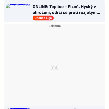
ONLINE: Teplice - Plzeň. Hyský v
ohrožení, udrží se proti rozjetým
Severočechům?
Chance Liga