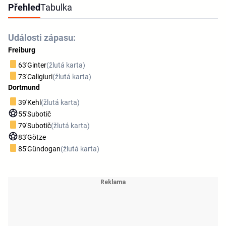
Přehled
Tabulka
Události zápasu:
Freiburg
63'
Ginter
(žlutá karta)
73'
Caligiuri
(žlutá karta)
Dortmund
39'
Kehl
(žlutá karta)
55'
Subotič
79'
Subotič
(žlutá karta)
83'
Götze
85'
Gündogan
(žlutá karta)