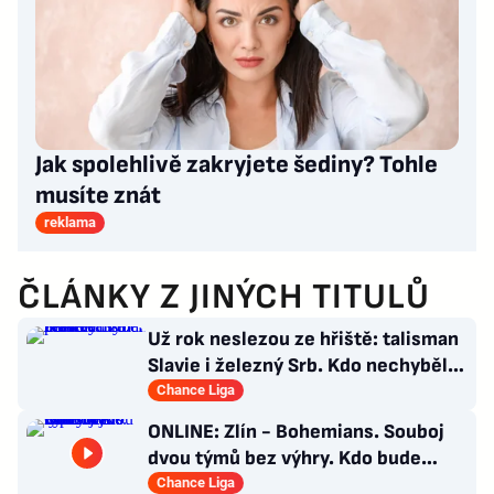
Jak spolehlivě zakryjete šediny? Tohle
musíte znát
reklama
ČLÁNKY Z JINÝCH TITULŮ
Už rok neslezou ze hřiště: talisman
Slavie i železný Srb. Kdo nechyběl
pět let?
Chance Liga
ONLINE: Zlín - Bohemians. Souboj
dvou týmů bez výhry. Kdo bude
úspěšnější?
Chance Liga