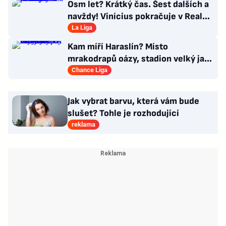
Osm let? Krátký čas. Šest dalších a
navždy! Vinícius pokračuje v Realu,
za 25 milionů eur
La Liga
Kam míří Haraslín? Místo
mrakodrapů oázy, stadion velký jak
v Plzni. Byl by největší hvězdou
Chance Liga
Jak vybrat barvu, která vám bude
slušet? Tohle je rozhodující
reklama