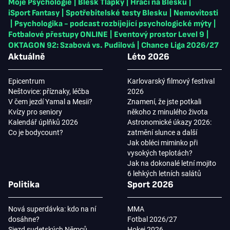
Moje Psychologie
|
Blesk Tlapky
|
Hráči na Blesku
|
iSport Fantasy
|
Spotřebitelské testy Blesku
|
Nemovitosti
|
Psychologika - podcast rozbíjející psychologické mýty
|
Fotbalové přestupy ONLINE
|
Eventový prostor Level 9
|
OKTAGON 92: Szabová vs. Pudilová
|
Chance Liga 2026/27
Aktuálně
Léto 2026
Epicentrum
Karlovarský filmový festival
Neštovice: příznaky, léčba
2026
V čem jezdí Yamal a Mesii?
Znamení, že jste potkali
Kvízy pro seniory
někoho z minulého života
Kalendář úplňků 2026
Astronomické úkazy 2026:
Co je bodycount?
zatmění slunce a další
Jak obléci miminko při
vysokých teplotách?
Jak na dokonalé letní mojito
6 lehkých letních salátů
Politika
Sport 2026
Nová superdávka: kdo na ní
MMA
dosáhne?
Fotbal 2026/27
Sjezd sudetských Němců
Hokej 2026