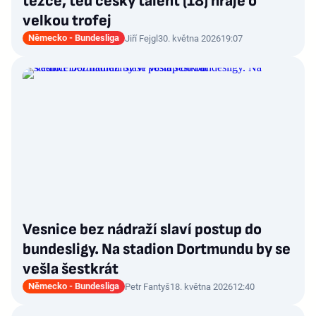
těžce, teď český talent (18) hraje o
velkou trofej
Německo - Bundesliga
Jiří Fejgl
30. května 2026
19:07
Vesnice bez nádraží slaví postup do
bundesligy. Na stadion Dortmundu by se
vešla šestkrát
Německo - Bundesliga
Petr Fantyš
18. května 2026
12:40