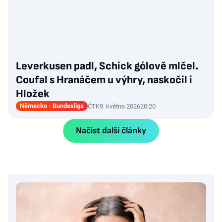
Leverkusen padl, Schick gólově mlčel.
Coufal s Hranáčem u výhry, naskočil i
Hložek
Německo - Bundesliga
ČTK
9. května 2026
20:20
Načíst další články