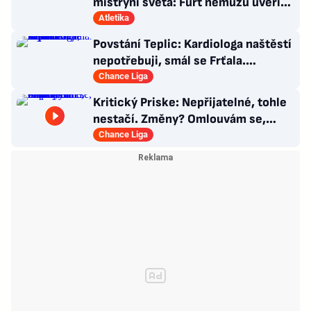
mistryní světa: Furt nemůžu uvěřit,
co se stalo!
Atletika
Povstání Teplic: Kardiologa naštěstí
nepotřebuji, smál se Frťala.
Promluvil o zájmu Plzně
Chance Liga
Kritický Priske: Nepřijatelné, tohle
nestačí. Změny? Omlouvám se,
nedokážu odpovědět
Chance Liga