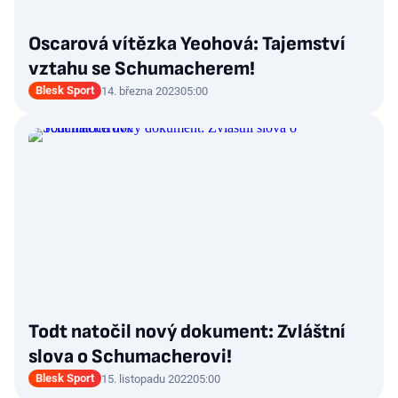
Oscarová vítězka Yeohová: Tajemství
vztahu se Schumacherem!
Blesk Sport
14. března 2023
05:00
Todt natočil nový dokument: Zvláštní
slova o Schumacherovi!
Blesk Sport
15. listopadu 2022
05:00