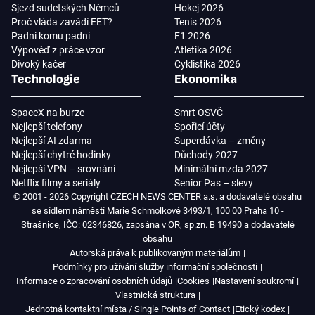
Sjezd sudetských Němců
Hokej 2026
Proč vláda zavádí EET?
Tenis 2026
Padni komu padni
F1 2026
Výpověď z práce vzor
Atletika 2026
Divoký kačer
Cyklistika 2026
Technologie
Ekonomika
SpaceX na burze
Smrt OSVČ
Nejlepší telefony
Spořicí účty
Nejlepší AI zdarma
Superdávka – změny
Nejlepší chytré hodinky
Důchody 2027
Nejlepší VPN – srovnání
Minimální mzda 2027
Netflix filmy a seriály
Senior Pas – slevy
© 2001 - 2026 Copyright CZECH NEWS CENTER a.s. a dodavatelé obsahu
se sídlem náměstí Marie Schmolkové 3493/1, 100 00 Praha 10 -
Strašnice, IČO: 02346826, zapsána v OR, sp.zn. B 19490 a dodavatelé
obsahu
Autorská práva k publikovaným materiálům
Podmínky pro užívání služby informační společnosti
Informace o zpracování osobních údajů
Cookies
Nastavení soukromí
Vlastnická struktura
Jednotná kontaktní místa / Single Points of Contact
Etický kodex