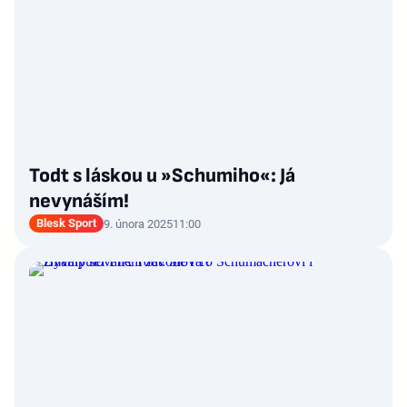
Todt s láskou u »Schumiho«: Já
nevynáším!
Blesk Sport
9. února 2025
11:00