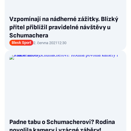
Vzpomínají na nádherné zážitky. Blízký
přítel přiblížil pravidelné návštěvy u
Schumachera
Blesk Sport
2. června 2021
12:30
Padne tabu o Schumacherovi? Rodina
povolila kamery i vzácné záběry!