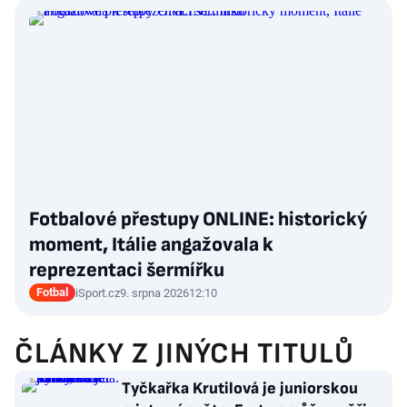
Fotbalové přestupy ONLINE: historický
moment, Itálie angažovala k
reprezentaci šermířku
Fotbal
iSport.cz
9. srpna 2026
12:10
ČLÁNKY Z JINÝCH TITULŮ
Tyčkařka Krutilová je juniorskou