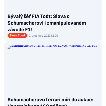
Bývalý šéf FIA Todt: Slova o
Schumacherovi i zmanipulovaném
závodě F1!
Blesk Sport
10. prosince 2023
12:00
Schumacherovo ferrari míří do aukce: