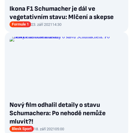
Ikona F1 Schumacher je dál ve
vegetativním stavu: Mlčení a skepse
Formule 1
23. září 2021
14:30
Nový film odhalil detaily o stavu
Schumachera: Po nehodě nemůže
mluvit?!
Blesk Sport
18. září 2021
05:00