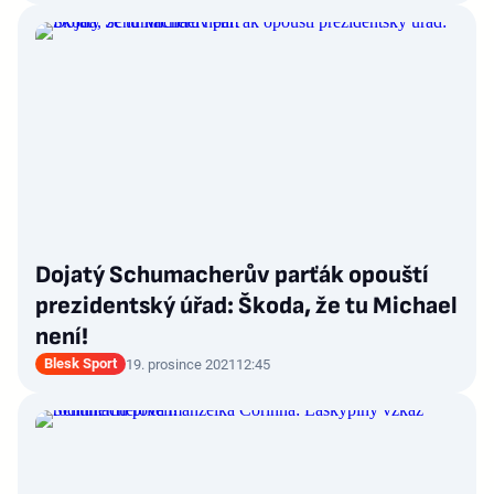
Dojatý Schumacherův parťák opouští
prezidentský úřad: Škoda, že tu Michael
není!
Blesk Sport
19. prosince 2021
12:45