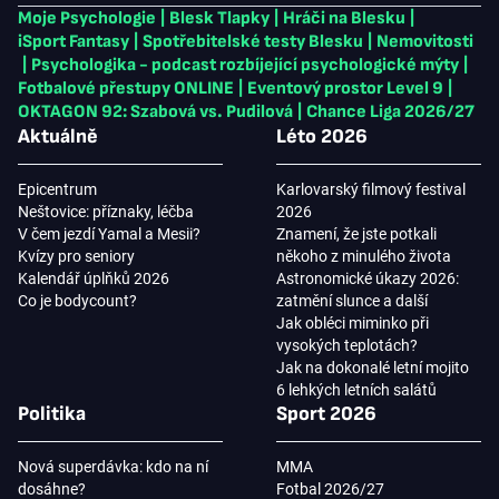
Moje Psychologie
|
Blesk Tlapky
|
Hráči na Blesku
|
iSport Fantasy
|
Spotřebitelské testy Blesku
|
Nemovitosti
|
Psychologika - podcast rozbíjející psychologické mýty
|
Fotbalové přestupy ONLINE
|
Eventový prostor Level 9
|
OKTAGON 92: Szabová vs. Pudilová
|
Chance Liga 2026/27
Aktuálně
Léto 2026
Epicentrum
Karlovarský filmový festival
Neštovice: příznaky, léčba
2026
V čem jezdí Yamal a Mesii?
Znamení, že jste potkali
Kvízy pro seniory
někoho z minulého života
Kalendář úplňků 2026
Astronomické úkazy 2026:
Co je bodycount?
zatmění slunce a další
Jak obléci miminko při
vysokých teplotách?
Jak na dokonalé letní mojito
6 lehkých letních salátů
Politika
Sport 2026
Nová superdávka: kdo na ní
MMA
dosáhne?
Fotbal 2026/27