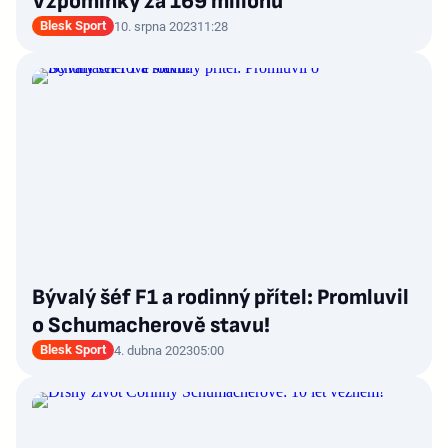
Vzpomínky za 169 milionů
Blesk Sport
10. srpna 2023
11:28
Bývalý šéf F1 a rodinný přítel: Promluvil
o Schumacherově stavu!
Blesk Sport
4. dubna 2023
05:00