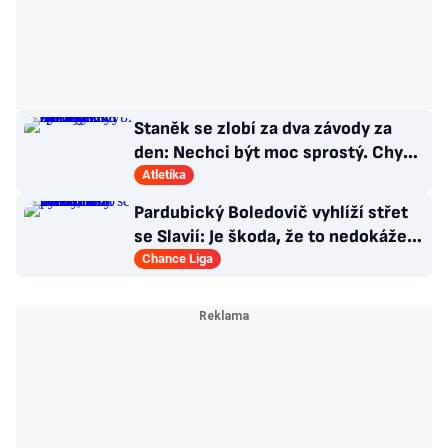
Staněk se zlobí za dva závody za
den: Nechci být moc sprostý. Chybí
nám styčný důstojník
Atletika
Pardubický Boledovič vyhlíží střet
se Slavií: Je škoda, že to nedokáže
postavit na mladých
Chance Liga