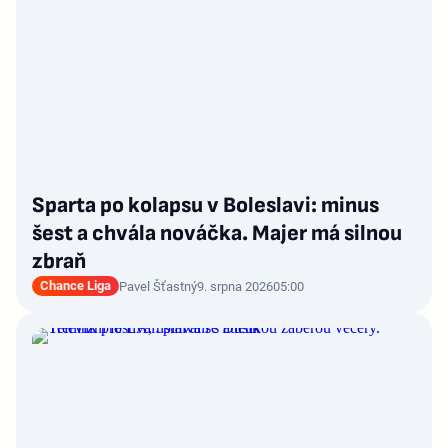
Sparta po kolapsu v Boleslavi: minus
šest a chvála nováčka. Majer má silnou
zbraň
Chance Liga
Pavel Šťastný
9. srpna 2026
05:00