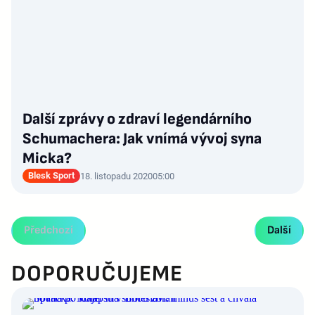
Další zprávy o zdraví legendárního
Schumachera: Jak vnímá vývoj syna
Micka?
Blesk Sport
18. listopadu 2020
05:00
Předchozí
Další
DOPORUČUJEME