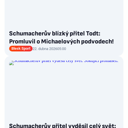
Schumacherův blízký přítel Todt:
Promluvil o Michaelových podvodech!
Blesk Sport
22. dubna 2026
05:00
Schumacherův přítel vyděsil celý svět: