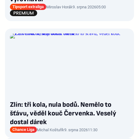
Tipsport extraliga
Miroslav Horák
9. srpna 2026
05:00
Zlín: tři kola, nula bodů. Nemělo to
šťávu, věděl kouč Červenka. Veselý
dostal dárek
Chance Liga
Michal Koštuřík
9. srpna 2026
11:30