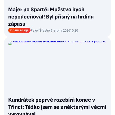
Majer po Spartě: Mužstvo bych
nepodceňoval! Byl přísný na hrdinu
zápasu
Chance Liga
Pavel Šťastný
9. srpna 2026
10:20
Kundrátek poprvé rozebírá konec v
Třinci: Těžko jsem se s některými věcmi
vyrovnával