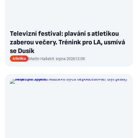
Televizní festival: plavání s atletikou
zaberou večery. Trénink pro LA, usmívá
se Dusík
Atletika
Martin Hašek
9. srpna 2026
12:08