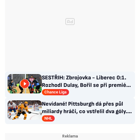
SESTŘIH: Zbrojovka - Liberec 0:1.
Rozhodl Dulay, Bořil se při premiéře
za Slovan zranil
Chance Liga
Nevídané! Pittsburgh dá přes půl
miliardy hráči, co vstřelil dva góly.
GM se hájí
NHL