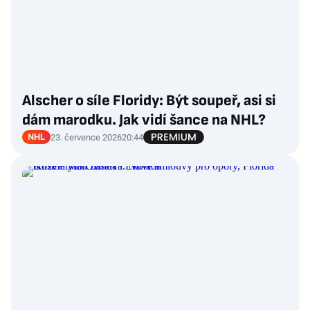
Alscher o síle Floridy: Být soupeř, asi si
dám marodku. Jak vidí šance na NHL?
NHL
23. července 2026
20:44