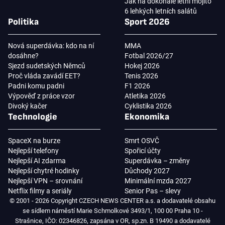
Jak na dokonalé letní mojito
6 lehkých letních salátů
Politika
Sport 2026
Nová superdávka: kdo na ní
MMA
dosáhne?
Fotbal 2026/27
Sjezd sudetských Němců
Hokej 2026
Proč vláda zavádí EET?
Tenis 2026
Padni komu padni
F1 2026
Výpověď z práce vzor
Atletika 2026
Divoký kačer
Cyklistika 2026
Technologie
Ekonomika
SpaceX na burze
Smrt OSVČ
Nejlepší telefony
Spořicí účty
Nejlepší AI zdarma
Superdávka – změny
Nejlepší chytré hodinky
Důchody 2027
Nejlepší VPN – srovnání
Minimální mzda 2027
Netflix filmy a seriály
Senior Pas – slevy
© 2001 - 2026 Copyright CZECH NEWS CENTER a.s. a dodavatelé obsahu
se sídlem náměstí Marie Schmolkové 3493/1, 100 00 Praha 10 -
Strašnice, IČO: 02346826, zapsána v OR, sp.zn. B 19490 a dodavatelé