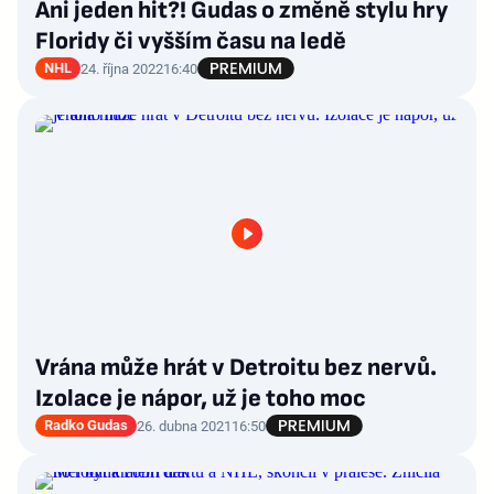
Ani jeden hit?! Gudas o změně stylu hry
Floridy či vyšším času na ledě
NHL
24. října 2022
16:40
Vrána může hrát v Detroitu bez nervů.
Izolace je nápor, už je toho moc
Radko Gudas
26. dubna 2021
16:50