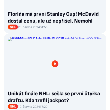
Florida má první Stanley Cup! McDavid
dostal cenu, ale už nepřišel. Nemohl
NHL
25. června 2024
04:55
Unikát finále NHL: sešla se první čtyřka
draftu. Kdo trefil jackpot?
NHL
10. června 2024
17:20