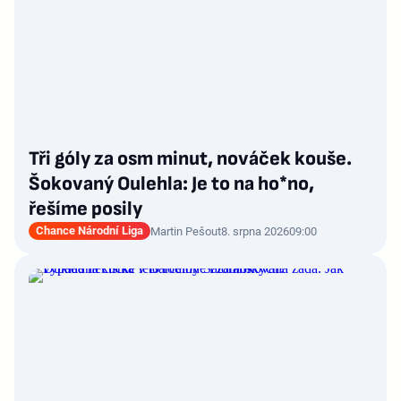
Tři góly za osm minut, nováček kouše.
Šokovaný Oulehla: Je to na ho*no,
řešíme posily
Chance Národní Liga
Martin Pešout
8. srpna 2026
09:00