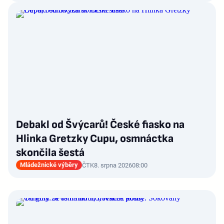
Debakl od Švýcarů! České fiasko na
Hlinka Gretzky Cupu, osmnáctka
skončila šestá
Mládežnické výběry
ČTK
8. srpna 2026
08:00