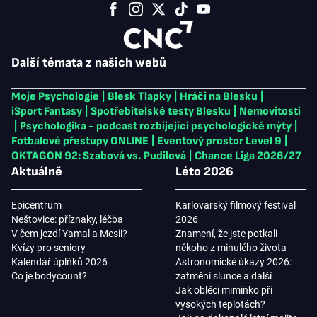
Další témata z našich webů
Moje Psychologie
|
Blesk Tlapky
|
Hráči na Blesku
|
iSport Fantasy
|
Spotřebitelské testy Blesku
|
Nemovitosti
|
Psychologika - podcast rozbíjející psychologické mýty
|
Fotbalové přestupy ONLINE
|
Eventový prostor Level 9
|
OKTAGON 92: Szabová vs. Pudilová
|
Chance Liga 2026/27
Aktuálně
Léto 2026
Epicentrum
Karlovarský filmový festival
Neštovice: příznaky, léčba
2026
V čem jezdí Yamal a Mesii?
Znamení, že jste potkali
Kvízy pro seniory
někoho z minulého života
Kalendář úplňků 2026
Astronomické úkazy 2026:
Co je bodycount?
zatmění slunce a další
Jak obléci miminko při
vysokých teplotách?