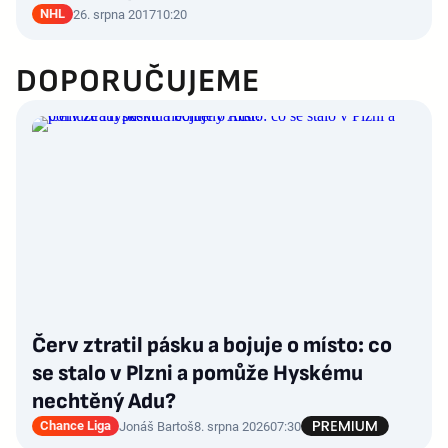
NHL
26. srpna 2017
10:20
DOPORUČUJEME
Červ ztratil pásku a bojuje o místo: co
se stalo v Plzni a pomůže Hyskému
nechtěný Adu?
Chance Liga
Jonáš Bartoš
8. srpna 2026
07:30