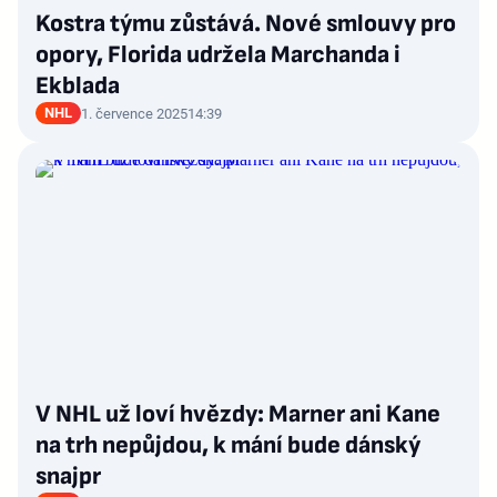
Kostra týmu zůstává. Nové smlouvy pro
opory, Florida udržela Marchanda i
Ekblada
NHL
1. července 2025
14:39
V NHL už loví hvězdy: Marner ani Kane
na trh nepůjdou, k mání bude dánský
snajpr