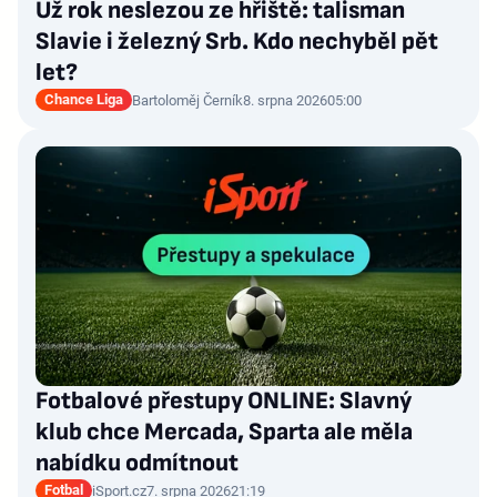
Už rok neslezou ze hřiště: talisman
Slavie i železný Srb. Kdo nechyběl pět
let?
Chance Liga
Bartoloměj Černík
8. srpna 2026
05:00
Fotbalové přestupy ONLINE: Slavný
klub chce Mercada, Sparta ale měla
nabídku odmítnout
Fotbal
iSport.cz
7. srpna 2026
21:19