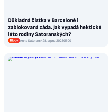
Důkladná čistka v Barceloně i
zablokovaná záda. Jak vypadá hektické
léto rodiny Satoranských?
Blogy
Anna Satoranská
8. srpna 2026
05:00