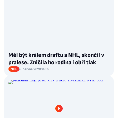
Měl být králem draftu a NHL, skončil v
pralese. Zničila ho rodina i obří tlak
NHL
6. června 2020
04:55