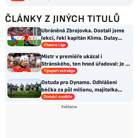
ČLÁNKY Z JINÝCH TITULŮ
Ubráněná Zbrojovka. Dostali jsme
lekci, řekl kapitán Klíma. Dulay
překonal kamaráda
Chance Liga
Mistr v premiéře ukázal i
Stránského, ten hned úřadoval: Je to
pro mě úplně nové…
Tipsport extraliga
Ostuda pro Dynamo. Odhlášení
béčka za půl milionu, majitelka
odmítla nabídku kraje
Domácí soutěže