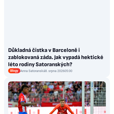
Důkladná čistka v Barceloně i
zablokovaná záda. Jak vypadá hektické
léto rodiny Satoranských?
Blogy
Anna Satoranská
8. srpna 2026
05:00