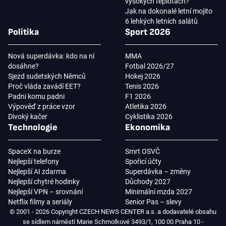
vysokých teplotách?
Jak na dokonalé letní mojito
6 lehkých letních salátů
Politika
Sport 2026
Nová superdávka: kdo na ní
MMA
dosáhne?
Fotbal 2026/27
Sjezd sudetských Němců
Hokej 2026
Proč vláda zavádí EET?
Tenis 2026
Padni komu padni
F1 2026
Výpověď z práce vzor
Atletika 2026
Divoký kačer
Cyklistika 2026
Technologie
Ekonomika
SpaceX na burze
Smrt OSVČ
Nejlepší telefony
Spořicí účty
Nejlepší AI zdarma
Superdávka – změny
Nejlepší chytré hodinky
Důchody 2027
Nejlepší VPN – srovnání
Minimální mzda 2027
Netflix filmy a seriály
Senior Pas – slevy
© 2001 - 2026 Copyright CZECH NEWS CENTER a.s. a dodavatelé obsahu
se sídlem náměstí Marie Schmolkové 3493/1, 100 00 Praha 10 -