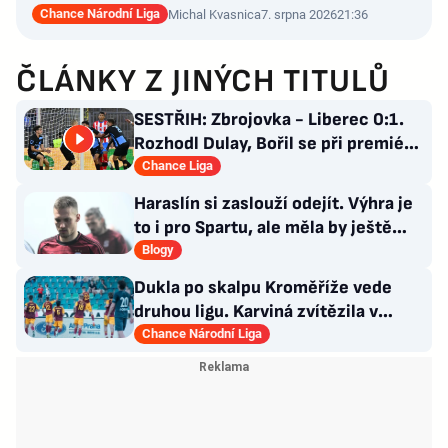
Chance Národní Liga
Michal Kvasnica
7. srpna 2026
21:36
ČLÁNKY Z JINÝCH TITULŮ
SESTŘIH: Zbrojovka - Liberec 0:1.
Rozhodl Dulay, Bořil se při premiéře
za Slovan zranil
Chance Liga
Haraslín si zaslouží odejít. Výhra je
to i pro Spartu, ale měla by ještě
zareagovat
Blogy
Dukla po skalpu Kroměříže vede
druhou ligu. Karviná zvítězila v
Prostějově, remíza Ústí
Chance Národní Liga