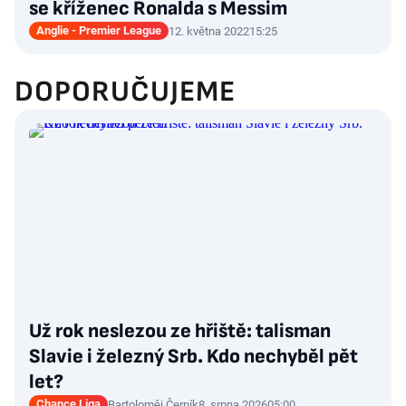
se kříženec Ronalda s Messim
Anglie - Premier League
12. května 2022
15:25
DOPORUČUJEME
Už rok neslezou ze hřiště: talisman
Slavie i železný Srb. Kdo nechyběl pět
let?
Chance Liga
Bartoloměj Černík
8. srpna 2026
05:00