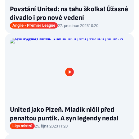
Povstání United: na tahu školka! Úžasné
divadlo i pro nové vedení
Anglie - Premier League
27. prosince 2023
10:20
United jako Plzeň. Mladík ničil před
penaltou puntík. A syn legendy nedal
Liga mistrů
25. října 2023
11:20