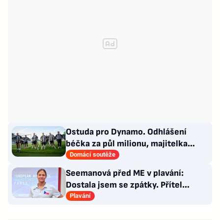
Ostuda pro Dynamo. Odhlášení
béčka za půl milionu, majitelka
odmítla nabídku kraje
Domácí soutěže
Seemanová před ME v plavání:
Dostala jsem se zpátky. Přítel
Choupenitch? Motivuje mě
Plavání