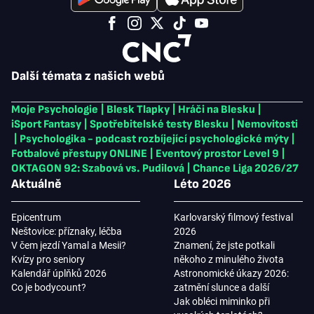
Další témata z našich webů
Moje Psychologie
|
Blesk Tlapky
|
Hráči na Blesku
|
iSport Fantasy
|
Spotřebitelské testy Blesku
|
Nemovitosti
|
Psychologika - podcast rozbíjející psychologické mýty
|
Fotbalové přestupy ONLINE
|
Eventový prostor Level 9
|
OKTAGON 92: Szabová vs. Pudilová
|
Chance Liga 2026/27
Aktuálně
Léto 2026
Epicentrum
Karlovarský filmový festival
Neštovice: příznaky, léčba
2026
V čem jezdí Yamal a Mesii?
Znamení, že jste potkali
Kvízy pro seniory
někoho z minulého života
Kalendář úplňků 2026
Astronomické úkazy 2026:
Co je bodycount?
zatmění slunce a další
Jak obléci miminko při