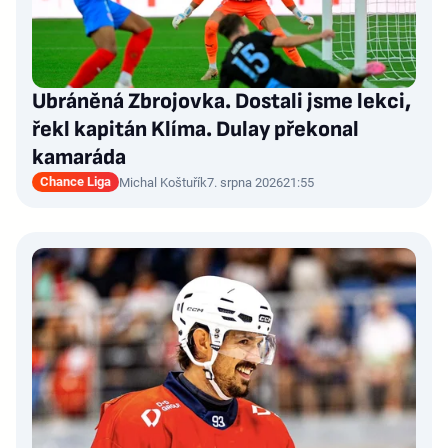
Ubráněná Zbrojovka. Dostali jsme lekci,
řekl kapitán Klíma. Dulay překonal
kamaráda
Chance Liga
Michal Koštuřík
7. srpna 2026
21:55