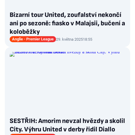
Bizarní tour United, zoufalství nekončí
ani po sezoně: fiasko v Malajsii, bučení a
koloběžky
Anglie - Premier League
29. května 2025
18:55
SESTŘIH: Amorim nevzal hvězdy a skolil
City. Výhru United v derby řídil Diallo