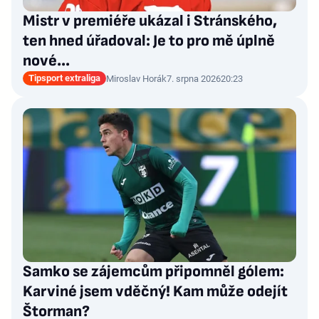
Mistr v premiéře ukázal i Stránského,
ten hned úřadoval: Je to pro mě úplně
nové…
Tipsport extraliga
Miroslav Horák
7. srpna 2026
20:23
Samko se zájemcům připomněl gólem:
Karviné jsem vděčný! Kam může odejít
Štorman?