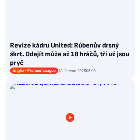
Revize kádru United: Rúbenův drsný
škrt. Odejít může až 18 hráčů, tři už jsou
pryč
Anglie - Premier League
18. června 2025
05:00