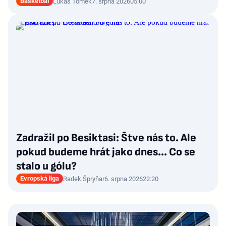
Basketbal
Lukáš Tomek
7. srpna 2026
05:00
Zadražil po Besiktasi: Štve nás to. Ale
pokud budeme hrát jako dnes... Co se
stalo u gólu?
Evropská liga
Radek Špryňar
6. srpna 2026
22:20