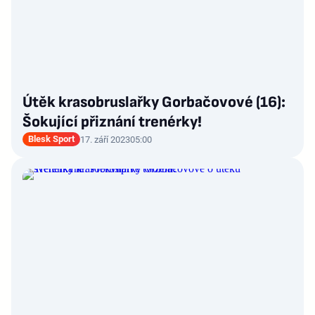
Útěk krasobruslařky Gorbačovové (16):
Šokující přiznání trenérky!
Blesk Sport
17. září 2023
05:00