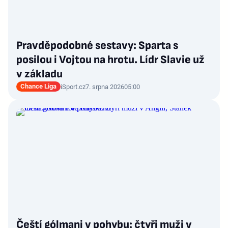
Pravděpodobné sestavy: Sparta s
posilou i Vojtou na hrotu. Lídr Slavie už
v základu
Chance Liga
iSport.cz
7. srpna 2026
05:00
Čeští gólmani v pohybu: čtyři muži v