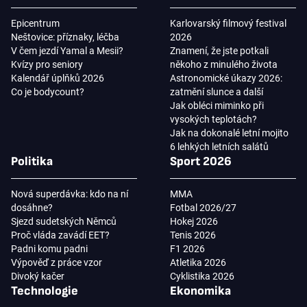
Epicentrum
Karlovarský filmový festival
Neštovice: příznaky, léčba
2026
V čem jezdí Yamal a Mesii?
Znamení, že jste potkali
Kvízy pro seniory
někoho z minulého života
Kalendář úplňků 2026
Astronomické úkazy 2026:
Co je bodycount?
zatmění slunce a další
Jak obléci miminko při
vysokých teplotách?
Jak na dokonalé letní mojito
6 lehkých letních salátů
Politika
Sport 2026
Nová superdávka: kdo na ní
MMA
dosáhne?
Fotbal 2026/27
Sjezd sudetských Němců
Hokej 2026
Proč vláda zavádí EET?
Tenis 2026
Padni komu padni
F1 2026
Výpověď z práce vzor
Atletika 2026
Divoký kačer
Cyklistika 2026
Technologie
Ekonomika