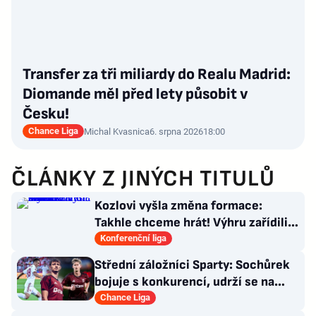
Transfer za tři miliardy do Realu Madrid:
Diomande měl před lety působit v
Česku!
Chance Liga
Michal Kvasnica
6. srpna 2026
18:00
ČLÁNKY Z JINÝCH TITULŮ
Kozlovi vyšla změna formace:
Takhle chceme hrát! Výhru zařídili
sváteční hlavičkáři
Konferenční liga
Střední záložníci Sparty: Sochůrek
bojuje s konkurencí, udrží se na
Letné Hollý?
Chance Liga