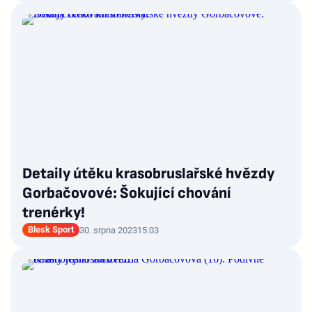
Detaily útěku krasobruslařské hvězdy
Gorbačovové: Šokující chování
trenérky!
Blesk Sport
30. srpna 2023
15:03