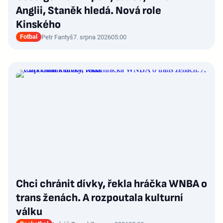
Anglii, Staněk hledá. Nová role
Kinského
Fotbal
Petr Fantyš
7. srpna 2026
05:00
Chci chránit dívky, řekla hráčka WNBA o
trans ženách. A rozpoutala kulturní
válku