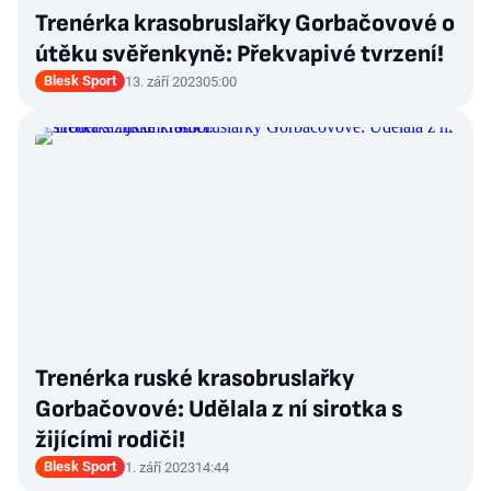
Trenérka krasobruslařky Gorbačovové o
útěku svěřenkyně: Překvapivé tvrzení!
Blesk Sport
13. září 2023
05:00
Trenérka ruské krasobruslařky
Gorbačovové: Udělala z ní sirotka s
žijícími rodiči!
Blesk Sport
1. září 2023
14:44