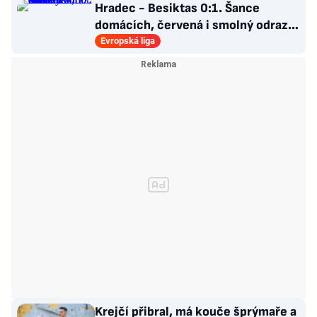
Hradec - Besiktas 0:1. Šance
domácích, červená i smolný odraz.
Votroci budou dotahovat
Evropská liga
Krejčí přibral, má kouče šprýmaře a