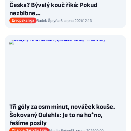
Česka? Bývalý kouč říká: Pokud
nezblbne...
Evropská liga
Radek Špryňar
8. srpna 2026
12:13
Tři góly za osm minut, nováček kouše.
Šokovaný Oulehla: Je to na ho*no,
řešíme posily
Chance Národní Liga
Martin Pešout
8. srpna 2026
09:00