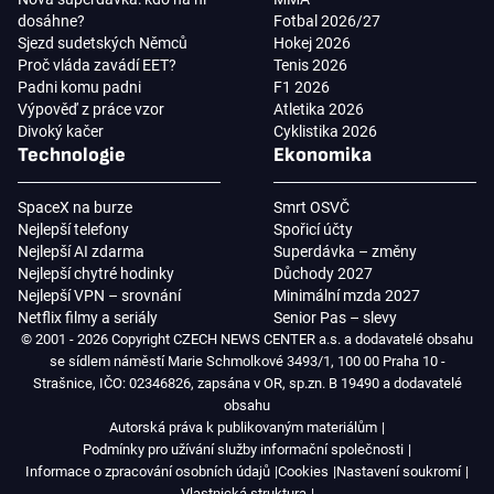
dosáhne?
Fotbal 2026/27
Sjezd sudetských Němců
Hokej 2026
Proč vláda zavádí EET?
Tenis 2026
Padni komu padni
F1 2026
Výpověď z práce vzor
Atletika 2026
Divoký kačer
Cyklistika 2026
Technologie
Ekonomika
SpaceX na burze
Smrt OSVČ
Nejlepší telefony
Spořicí účty
Nejlepší AI zdarma
Superdávka – změny
Nejlepší chytré hodinky
Důchody 2027
Nejlepší VPN – srovnání
Minimální mzda 2027
Netflix filmy a seriály
Senior Pas – slevy
© 2001 - 2026 Copyright CZECH NEWS CENTER a.s. a dodavatelé obsahu
se sídlem náměstí Marie Schmolkové 3493/1, 100 00 Praha 10 -
Strašnice, IČO: 02346826, zapsána v OR, sp.zn. B 19490 a dodavatelé
obsahu
Autorská práva k publikovaným materiálům
Podmínky pro užívání služby informační společnosti
Informace o zpracování osobních údajů
Cookies
Nastavení soukromí
Vlastnická struktura