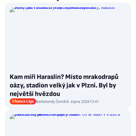
Kam míří Haraslín? Místo mrakodrapů
oázy, stadion velký jak v Plzni. Byl by
největší hvězdou
Chance Liga
Bartoloměj Černík
8. srpna 2026
13:41