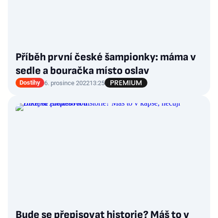
Příběh první české šampionky: máma v
sedle a bouračka místo oslav
Dostihy
6. prosince 2022
13:25
Bude se přepisovat historie? Máš to v