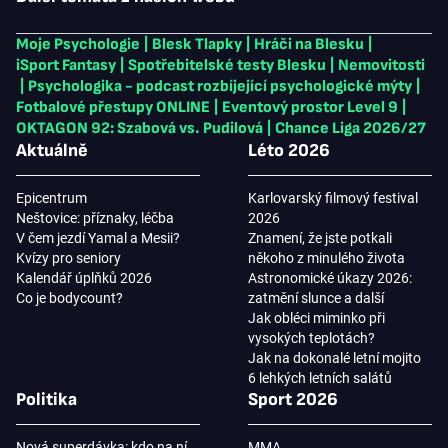
Moje Psychologie
|
Blesk Tlapky
|
Hráči na Blesku
|
iSport Fantasy
|
Spotřebitelské testy Blesku
|
Nemovitosti
|
Psychologika - podcast rozbíjející psychologické mýty
|
Fotbalové přestupy ONLINE
|
Eventový prostor Level 9
|
OKTAGON 92: Szabová vs. Pudilová
|
Chance Liga 2026/27
Aktuálně
Léto 2026
Epicentrum
Karlovarský filmový festival
Neštovice: příznaky, léčba
2026
V čem jezdí Yamal a Mesii?
Znamení, že jste potkali
Kvízy pro seniory
někoho z minulého života
Kalendář úplňků 2026
Astronomické úkazy 2026:
Co je bodycount?
zatmění slunce a další
Jak obléci miminko při
vysokých teplotách?
Jak na dokonalé letní mojito
6 lehkých letních salátů
Politika
Sport 2026
Nová superdávka: kdo na ní
MMA