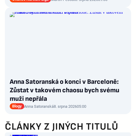
Anna Satoranská o konci v Barceloně:
Zůstat v takovém chaosu bych svému
muži nepřála
Blogy
Anna Satoranská
8. srpna 2026
05:00
ČLÁNKY Z JINÝCH TITULŮ