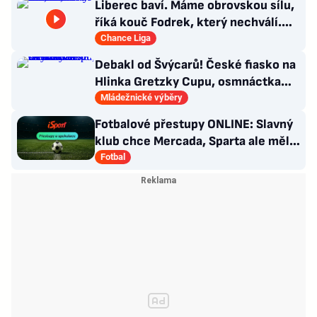
Liberec baví. Máme obrovskou sílu,
říká kouč Fodrek, který nechválí.
Bořil? Nic vážného
Chance Liga
Debakl od Švýcarů! České fiasko na
Hlinka Gretzky Cupu, osmnáctka
skončila šestá
Mládežnické výběry
Fotbalové přestupy ONLINE: Slavný
klub chce Mercada, Sparta ale měla
nabídku odmítnout
Fotbal