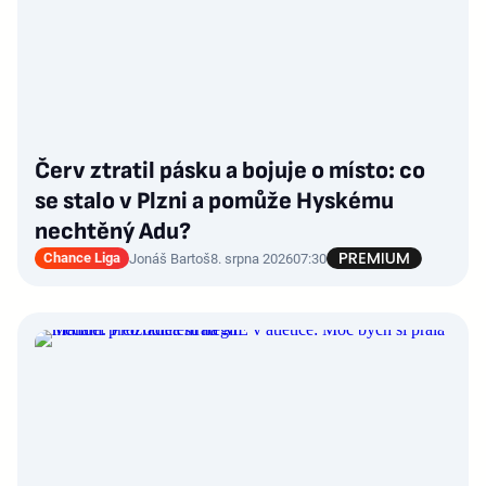
Červ ztratil pásku a bojuje o místo: co
se stalo v Plzni a pomůže Hyskému
nechtěný Adu?
Chance Liga
Jonáš Bartoš
8. srpna 2026
07:30