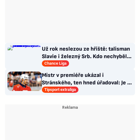
Už rok neslezou ze hřiště: talisman
Slavie i železný Srb. Kdo nechyběl
pět let?
Chance Liga
Mistr v premiéře ukázal i
Stránského, ten hned úřadoval: Je to
pro mě úplně nové…
Tipsport extraliga