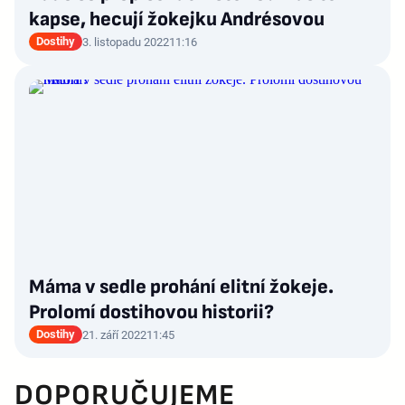
kapse, hecují žokejku Andrésovou
Dostihy
3. listopadu 2022
11:16
Máma v sedle prohání elitní žokeje.
Prolomí dostihovou historii?
Dostihy
21. září 2022
11:45
DOPORUČUJEME