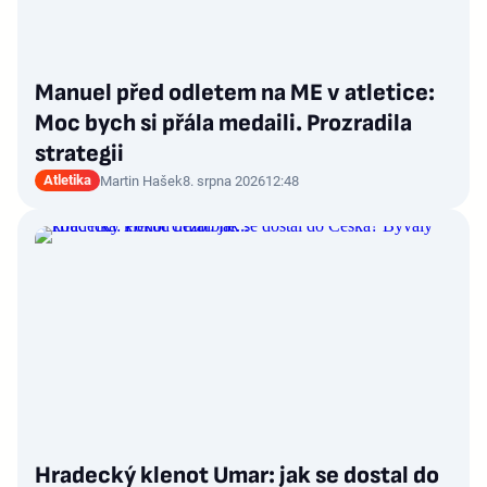
Manuel před odletem na ME v atletice:
Moc bych si přála medaili. Prozradila
strategii
Atletika
Martin Hašek
8. srpna 2026
12:48
Hradecký klenot Umar: jak se dostal do