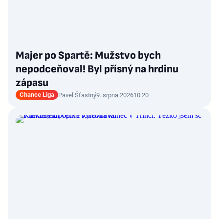
Majer po Spartě: Mužstvo bych
nepodceňoval! Byl přísný na hrdinu
zápasu
Chance Liga
Pavel Šťastný
9. srpna 2026
10:20