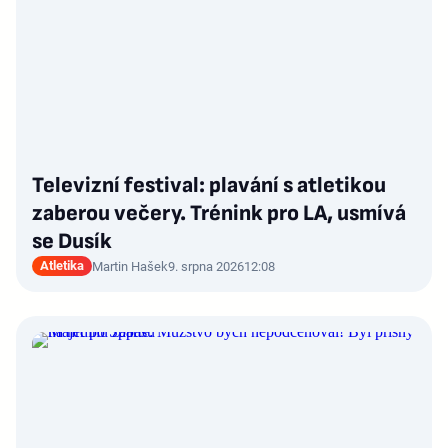
Televizní festival: plavání s atletikou
zaberou večery. Trénink pro LA, usmívá
se Dusík
Atletika
Martin Hašek
9. srpna 2026
12:08