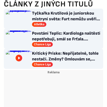
ČLÁNKY Z JINÝCH TITULŮ
Tyčkařka Krutilová je juniorskou
mistryní světa: Furt nemůžu uvěřit,
co se stalo!
Atletika
Povstání Teplic: Kardiologa naštěstí
nepotřebuji, smál se Frťala.
Promluvil o zájmu Plzně
Chance Liga
Kritický Priske: Nepřijatelné, tohle
nestačí. Změny? Omlouvám se,
nedokážu odpovědět
Chance Liga