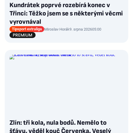
Kundrátek poprvé rozebírá konec v
Třinci: Těžko jsem se s některými věcmi
vyrovnával
Tipsport extraliga
Miroslav Horák
9. srpna 2026
05:00
Zlín: tři kola, nula bodů. Nemělo to
šťávu, věděl kouč Červenka. Veselý