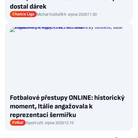
dostal dárek
Chance Liga
Michal Koštuřík
9. srpna 2026
11:30
Fotbalové přestupy ONLINE: historický
moment, Itálie angažovala k
reprezentaci šermířku
Fotbal
iSport.cz
9. srpna 2026
12:10