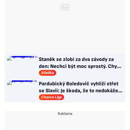
Staněk se zlobí za dva závody za
den: Nechci být moc sprostý. Chybí
nám styčný důstojník
Atletika
Pardubický Boledovič vyhlíží střet
se Slavií: Je škoda, že to nedokáže
postavit na mladých
Chance Liga