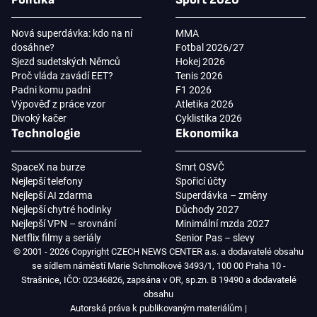
Nová superdávka: kdo na ní
MMA
dosáhne?
Fotbal 2026/27
Sjezd sudetských Němců
Hokej 2026
Proč vláda zavádí EET?
Tenis 2026
Padni komu padni
F1 2026
Výpověď z práce vzor
Atletika 2026
Divoký kačer
Cyklistika 2026
Technologie
Ekonomika
SpaceX na burze
Smrt OSVČ
Nejlepší telefony
Spořicí účty
Nejlepší AI zdarma
Superdávka – změny
Nejlepší chytré hodinky
Důchody 2027
Nejlepší VPN – srovnání
Minimální mzda 2027
Netflix filmy a seriály
Senior Pas – slevy
© 2001 - 2026 Copyright CZECH NEWS CENTER a.s. a dodavatelé obsahu
se sídlem náměstí Marie Schmolkové 3493/1, 100 00 Praha 10 -
Strašnice, IČO: 02346826, zapsána v OR, sp.zn. B 19490 a dodavatelé
obsahu
Autorská práva k publikovaným materiálům