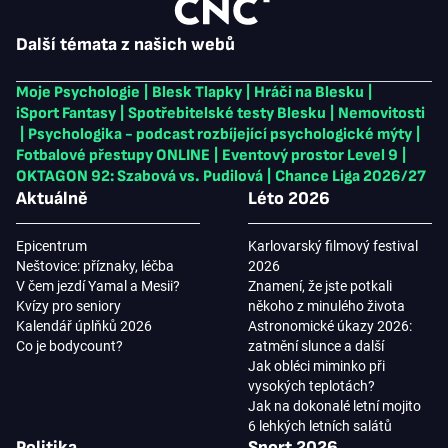
Další témata z našich webů
Moje Psychologie
|
Blesk Tlapky
|
Hráči na Blesku
|
iSport Fantasy
|
Spotřebitelské testy Blesku
|
Nemovitosti
|
Psychologika - podcast rozbíjející psychologické mýty
|
Fotbalové přestupy ONLINE
|
Eventový prostor Level 9
|
OKTAGON 92: Szabová vs. Pudilová
|
Chance Liga 2026/27
Aktuálně
Léto 2026
Epicentrum
Karlovarský filmový festival
Neštovice: příznaky, léčba
2026
V čem jezdí Yamal a Mesii?
Znamení, že jste potkali
Kvízy pro seniory
někoho z minulého života
Kalendář úplňků 2026
Astronomické úkazy 2026:
Co je bodycount?
zatmění slunce a další
Jak obléci miminko při
vysokých teplotách?
Jak na dokonalé letní mojito
6 lehkých letních salátů
Politika
Sport 2026