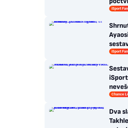
počtv
iSport Fa
Shrnut
Ayaosi
sesta
iSport Fa
Sesta
iSport
neveš
Chance L
Dva sl
Takhle