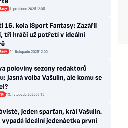
rté
ntasy
1. prosince 2025
12:05
í 16. kola iSport Fantasy: Zazářil
, tři hráči už potřetí v ideální
vě
ntasy
24. listopadu 2025
12:00
va poloviny sezony redaktorů
u: Jasná volba Vašulín, ale komu se
el?
iga
13. listopadu 2025
09:15
ávisté, jeden sparťan, král Vašulín.
 vypadá ideální jedenáctka první