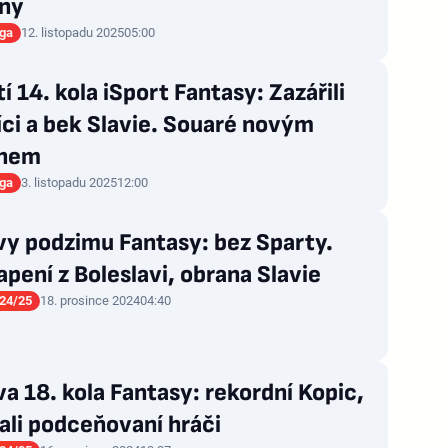
iny
iga
12. listopadu 2025
05:00
í 14. kola iSport Fantasy: Zazářili
ci a bek Slavie. Souaré novým
unem
iga
3. listopadu 2025
12:00
vy podzimu Fantasy: bez Sparty.
pení z Boleslavi, obrana Slavie
24/25
18. prosince 2024
04:40
a 18. kola Fantasy: rekordní Kopic,
ali podceňovaní hráči