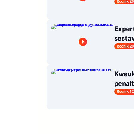
Ročník 20
Expert
sestav
Ročník 20
Kweuke
penalt
Ročník 12