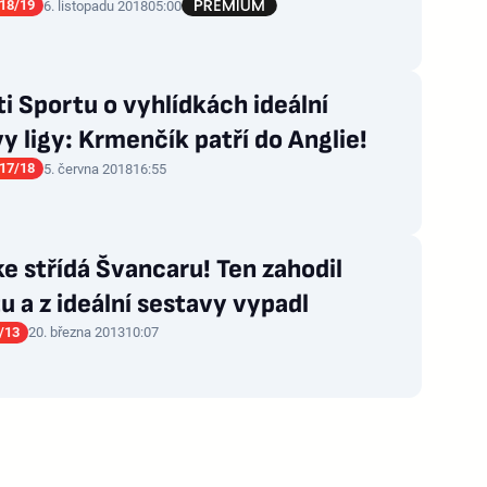
18/19
6. listopadu 2018
05:00
i Sportu o vyhlídkách ideální
y ligy: Krmenčík patří do Anglie!
17/18
5. června 2018
16:55
 střídá Švancaru! Ten zahodil
u a z ideální sestavy vypadl
/13
20. března 2013
10:07