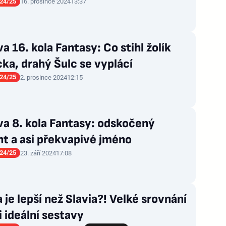
24/25
16. prosince 2024
13:37
a 16. kola Fantasy: Co stihl žolík
ka, drahý Šulc se vyplácí
24/25
2. prosince 2024
12:15
a 8. kola Fantasy: odskočený
t a asi překvapivé jméno
24/25
23. září 2024
17:08
 je lepší než Slavia?! Velké srovnání
 i ideální sestavy