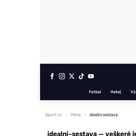
Fotbal
Hokej
Vý
iSport.cz
Téma
idealni-sestava
idealni-sestava – veškeré 