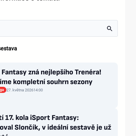
sestava
 Fantasy zná nejlepšího Trenéra!
šíme kompletní souhrn sezony
iga
27. května 2026
14:00
í 17. kola iSport Fantasy:
val Slončík, v ideální sestavě je už