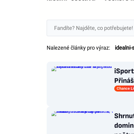
Nalezené články pro výraz:
idealni-
iSport
Přiná
Chance L
Shrnut
domino