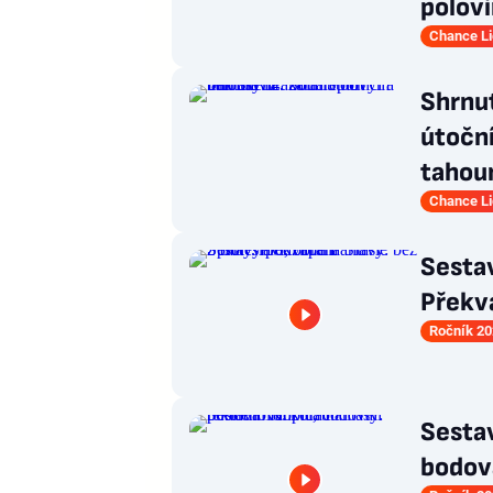
polov
Chance L
Shrnut
útoční
taho
Chance L
Sesta
Překva
Ročník 20
Sestav
bodov