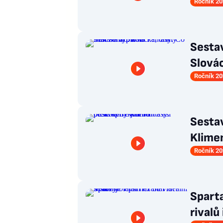
Ročník 20
Sestav
Slovác
Ročník 20
Sestav
Klimen
Ročník 20
Sparta
rivalů