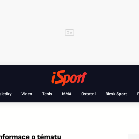
sledky
Video
Tenis
MMA
Ostatní
Blesk Sport
F
informace o tématu