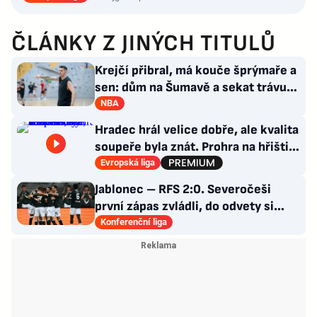
ČLÁNKY Z JINÝCH TITULŮ
Krejčí přibral, má kouče šprýmaře a
sen: dům na Šumavě a sekat trávu
jako Forrest Gump
NBA
Hradec hrál velice dobře, ale kvalita
soupeře byla znát. Prohra na hřišti,
výhra v hledišti
Evropská liga
Jablonec – RFS 2:0. Severočeši
první zápas zvládli, do odvety si
vezou nadějný náskok
Konferenční liga