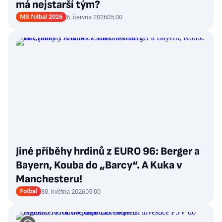
má nejstarší tým?
MS fotbal 2026
6. června 2026
05:00
Jiné příběhy hrdinů z EURO 96: Berger a
Bayern, Kouba do „Barcy“. A Kuka v
Manchesteru!
Fotbal
30. května 2026
05:00