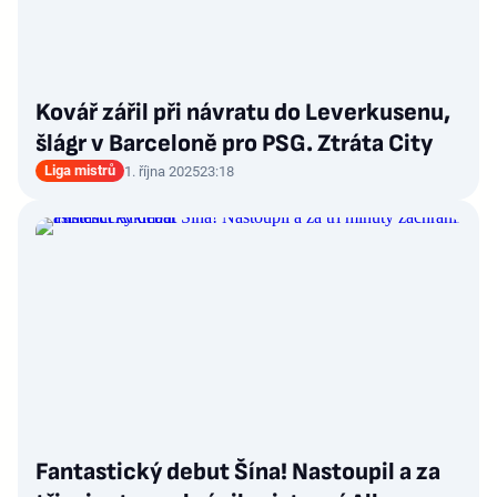
Kovář zářil při návratu do Leverkusenu,
šlágr v Barceloně pro PSG. Ztráta City
Liga mistrů
1. října 2025
23:18
Fantastický debut Šína! Nastoupil a za