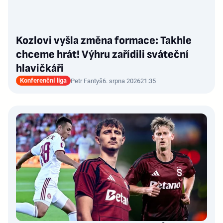
Kozlovi vyšla změna formace: Takhle
chceme hrát! Výhru zařídili sváteční
hlavičkáři
Konferenční liga
Petr Fantyš
6. srpna 2026
21:35