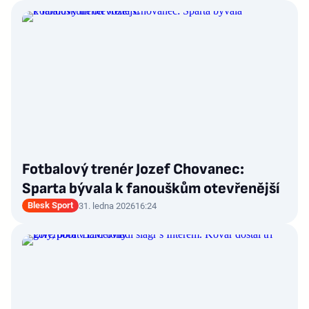
Fotbalový trenér Jozef Chovanec:
Sparta bývala k fanouškům otevřenější
Blesk Sport
31. ledna 2026
16:24