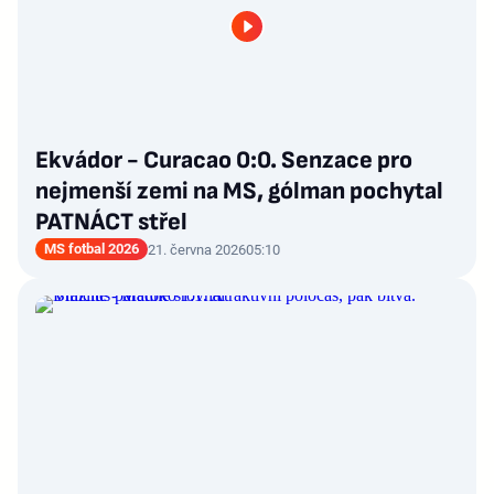
Ekvádor - Curacao 0:0. Senzace pro
nejmenší zemi na MS, gólman pochytal
PATNÁCT střel
MS fotbal 2026
21. června 2026
05:10