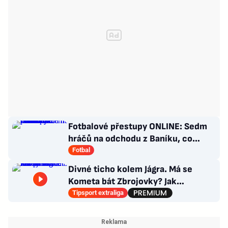
Fotbalové přestupy ONLINE: Sedm
hráčů na odchodu z Baníku, co
situace kolem Nombila?
Fotbal
Divné ticho kolem Jágra. Má se
Kometa bát Zbrojovky? Jak
poskládat Pardubice
Tipsport extraliga