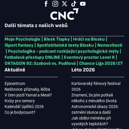
Další témata z našich webů
Moje Psychologie
|
Blesk Tlapky
|
Hráči na Blesku
|
iSport Fantasy
|
Spotřebitelské testy Blesku
|
Nemovitosti
|
Psychologika - podcast rozbíjející psychologické mýty
|
Fotbalové přestupy ONLINE
|
Eventový prostor Level 9
|
OKTAGON 92: Szabová vs. Pudilová
|
Chance Liga 2026/27
Aktuálně
Léto 2026
Epicentrum
Karlovarský filmový festival
Neštovice: příznaky, léčba
2026
V čem jezdí Yamal a Mesii?
Znamení, že jste potkali
Kvízy pro seniory
někoho z minulého života
Kalendář úplňků 2026
Astronomické úkazy 2026:
Co je bodycount?
zatmění slunce a další
Jak obléci miminko při
vysokých teplotách?