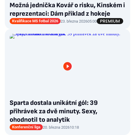
Možná jednička Kovář o risku, Kinském i
reprezentaci: Dám příklad z hokeje
Kvalifikace MS fotbal 2026
23. března 2026
05:00
Sparta dostala unikátní gól: 39
přihrávek za dvě minuty. Sexy,
ohodnotil to analytik
Konferenční liga
20. března 2026
10:18