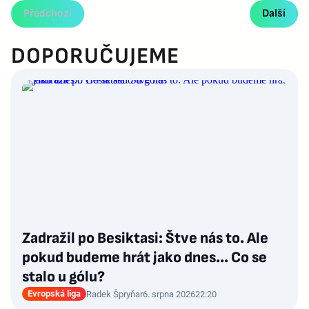
Předchozí
Další
DOPORUČUJEME
Zadražil po Besiktasi: Štve nás to. Ale
pokud budeme hrát jako dnes... Co se
stalo u gólu?
Evropská liga
Radek Špryňar
6. srpna 2026
22:20