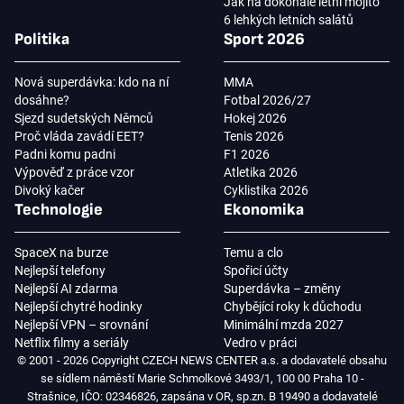
Jak na dokonalé letní mojito
6 lehkých letních salátů
Politika
Sport 2026
Nová superdávka: kdo na ní
MMA
dosáhne?
Fotbal 2026/27
Sjezd sudetských Němců
Hokej 2026
Proč vláda zavádí EET?
Tenis 2026
Padni komu padni
F1 2026
Výpověď z práce vzor
Atletika 2026
Divoký kačer
Cyklistika 2026
Technologie
Ekonomika
SpaceX na burze
Temu a clo
Nejlepší telefony
Spořicí účty
Nejlepší AI zdarma
Superdávka – změny
Nejlepší chytré hodinky
Chybějící roky k důchodu
Nejlepší VPN – srovnání
Minimální mzda 2027
Netflix filmy a seriály
Vedro v práci
© 2001 - 2026 Copyright CZECH NEWS CENTER a.s. a dodavatelé obsahu
se sídlem náměstí Marie Schmolkové 3493/1, 100 00 Praha 10 -
Strašnice, IČO: 02346826, zapsána v OR, sp.zn. B 19490 a dodavatelé