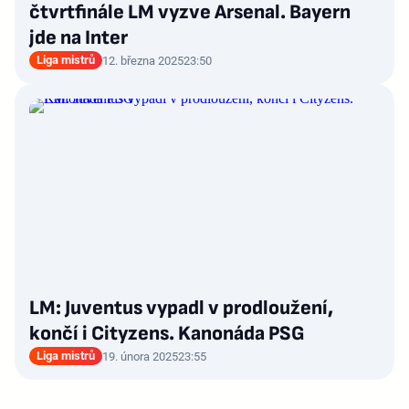
čtvrtfinále LM vyzve Arsenal. Bayern
jde na Inter
Liga mistrů
12. března 2025
23:50
LM: Juventus vypadl v prodloužení,
končí i Cityzens. Kanonáda PSG
Liga mistrů
19. února 2025
23:55