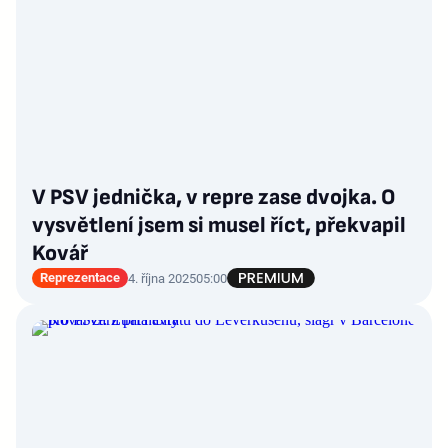
V PSV jednička, v repre zase dvojka. O
vysvětlení jsem si musel říct, překvapil
Kovář
Reprezentace
4. října 2025
05:00