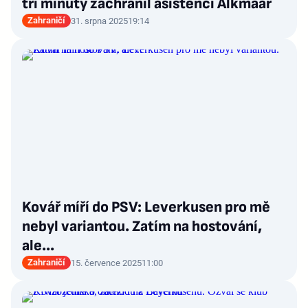
tři minuty zachránil asistencí Alkmaar
Zahraničí
31. srpna 2025
19:14
Kovář míří do PSV: Leverkusen pro mě
nebyl variantou. Zatím na hostování,
ale...
Zahraničí
15. července 2025
11:00