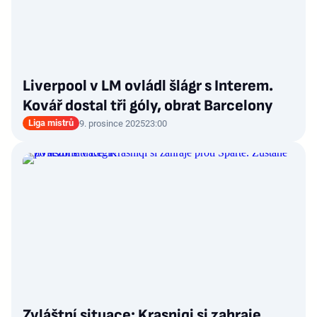
Liverpool v LM ovládl šlágr s Interem.
Kovář dostal tři góly, obrat Barcelony
Liga mistrů
9. prosince 2025
23:00
Zvláštní situace: Krasniqi si zahraje