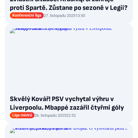
proti Spartě. Zůstane po sezoně v Legii?
Konferenční liga
27. listopadu 2025
13:50
Skvělý Kovář! PSV vychytal výhru v
Liverpoolu. Mbappé zazářil čtyřmi góly
Liga mistrů
26. listopadu 2025
22:52