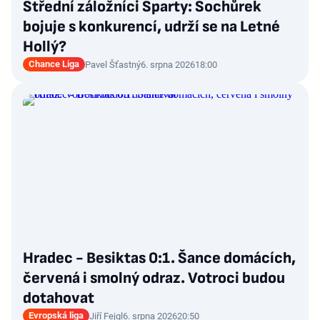
Střední záložníci Sparty: Sochůrek
bojuje s konkurencí, udrží se na Letné
Hollý?
Chance Liga
Pavel Šťastný
6. srpna 2026
18:00
Hradec - Besiktas 0:1. Šance domácích,
červená i smolný odraz. Votroci budou
dotahovat
Evropská liga
Jiří Fejgl
6. srpna 2026
20:50