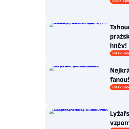
Blesk Spo
Tahou
pražsk
hněv!
Blesk Spo
Nejkrá
fanouš
Blesk Spo
Lyžařs
vzpom