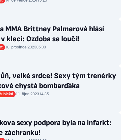
rt
14. července 2024
15:25
a MMA Brittney Palmerová hlásí
v kleci: Ozdoba se loučí!
rt
18. prosince 2023
05:00
ůň, velké srdce! Sexy tým trenérky
kové chystá bombarďáka
dubická
11. října 2023
14:35
ova sexy podpora byla na infarkt:
e záchranku!