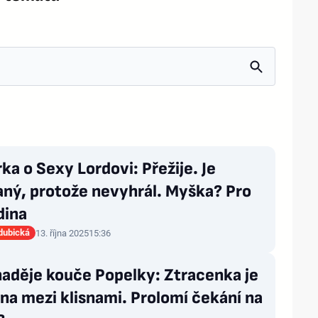
ka o Sexy Lordovi: Přežije. Je
aný, protože nevyhrál. Myška? Pro
dina
dubická
13. října 2025
15:36
naděje kouče Popelky: Ztracenka je
na mezi klisnami. Prolomí čekání na