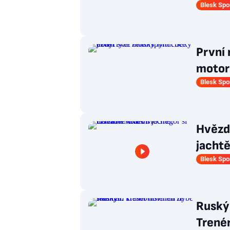
Blesk Spo
První
motors
Blesk Spo
Hvězd
jachtě
Blesk Spo
Ruský
Trenér