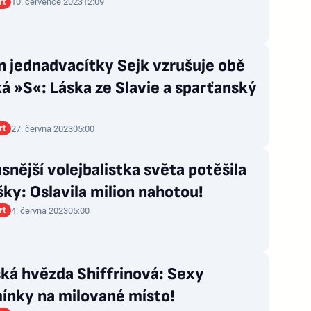
rt
10. července 2023
12:09
n jednadvacítky Sejk vzrušuje obě
á »S«: Láska ze Slavie a sparťanský
rt
27. června 2023
05:00
snější volejbalistka světa potěšila
ky: Oslavila milion nahotou!
rt
4. června 2023
05:00
ká hvězda Shiffrinová: Sexy
ínky na milované místo!