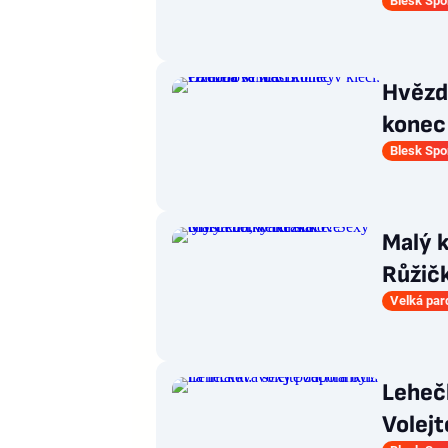
Blesk Spo
Hvězd
konec 
Blesk Spo
Malý k
Růžič
Velká par
Lehečk
Volejt