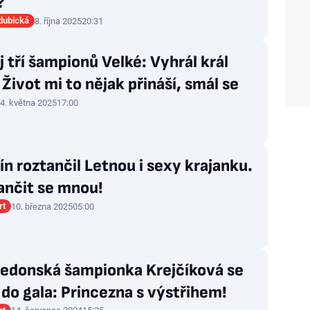
?
dubická
8. října 2025
20:31
 tří šampionů Velké: Vyhrál král
. Život mi to nějak přináší, smál se
4. května 2025
17:00
ín roztančil Letnou i sexy krajanku.
ančit se mnou!
rt
10. března 2025
05:00
edonská šampionka Krejčíková se
 do gala: Princezna s výstřihem!