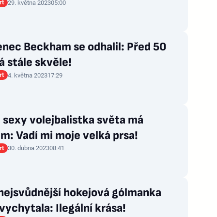
rt
29. května 2023
05:00
enec Beckham se odhalil: Před 50
 stále skvěle!
rt
4. května 2023
17:29
 sexy volejbalistka světa má
m: Vadí mi moje velká prsa!
rt
30. dubna 2023
08:41
 nejsvůdnější hokejová gólmanka
vychytala: Ilegální krása!