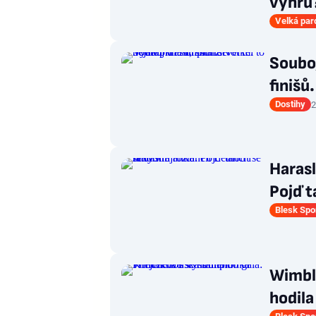
výhru
Velká par
Souboj
finišů
Dostihy
2
Harasl
Pojď t
Blesk Spo
Wimbl
hodila