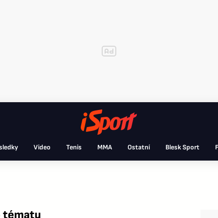
sledky
Video
Tenis
MMA
Ostatní
Blesk Sport
F
o tématu