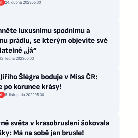
rt
24. dubna 2023
05:00
hněte luxusnímu spodnímu a
u prádlu, se kterým objevíte své
atelné „já“
12. ledna 2023
00:00
Jiřího Šlégra boduje v Miss ČR:
e po korunce krásy!
rt
5. listopadu 2022
05:00
ně světa v krasobruslení šokovala
ky: Má na sobě jen brusle!