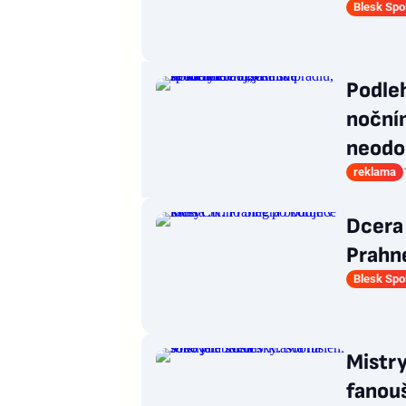
Blesk Spo
Podle
nočním
neodol
reklama
Dcera 
Prahn
Blesk Spo
Mistry
fanouš