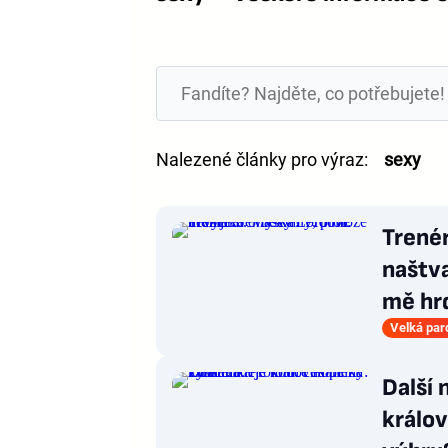
Nalezené články pro výraz:
sexy
Trenér
naštv
mě hr
Velká par
Další 
králov