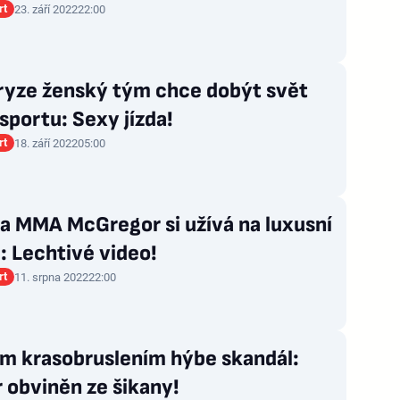
rt
23. září 2022
22:00
 ryze ženský tým chce dobýt svět
portu: Sexy jízda!
rt
18. září 2022
05:00
a MMA McGregor si užívá na luxusní
: Lechtivé video!
rt
11. srpna 2022
22:00
m krasobruslením hýbe skandál:
 obviněn ze šikany!