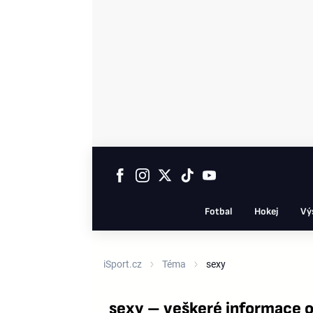
Fotbal
Hokej
Vý
iSport.cz
Téma
sexy
sexy – veškeré informace 