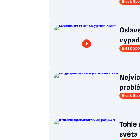
Blesk Spo
Oslav
vypadá
Blesk Spo
Nejvíc
problé
Blesk Spo
Tohle
světa 