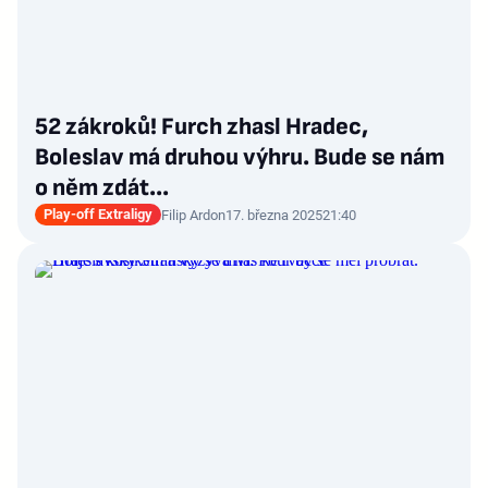
52 zákroků! Furch zhasl Hradec,
Boleslav má druhou výhru. Bude se nám
o něm zdát...
Play-off Extraligy
Filip Ardon
17. března 2025
21:40