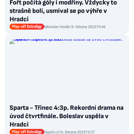
Fořt počítá góly i modřiny. Vždycky to
strašně bolí, usmíval se po výhře v
Hradci
Play-off Extraligy
Miroslav Horák
16. března 2025
19:46
Sparta - Třinec 4:3p. Rekordní drama na
úvod čtvrtfinále. Boleslav uspěla v
Hradci
Play-off Extraligy
iSport.cz
16. března 2025
19:37