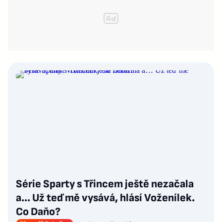
Série Sparty s Třincem ještě nezačala
a… Už teď mě vysává, hlásí Voženílek.
Co Daňo?