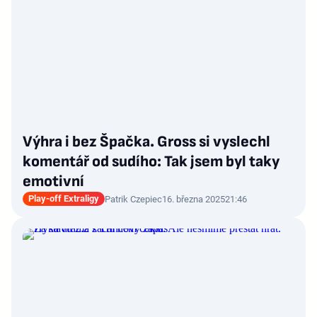
Výhra i bez Špačka. Gross si vyslechl
komentář od sudího: Tak jsem byl taky
emotivní
Play-off Extraligy
Patrik Czepiec
16. března 2025
21:46