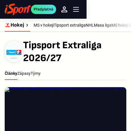
Předplatné
Hokej
MS v hokeji
Tipsport extraliga
NHL
Maxa liga
MS hokej 
Tipsport Extraliga
2026/27
Články
Zápasy
Týmy