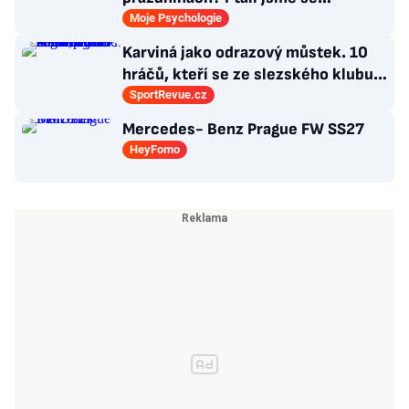
psycholožky, rodinného terapeuta a
Moje Psychologie
pedagogů
Karviná jako odrazový můstek. 10
hráčů, kteří se ze slezského klubu
probili k lukrativnímu angažmá
SportRevue.cz
Mercedes- Benz Prague FW SS27
HeyFomo