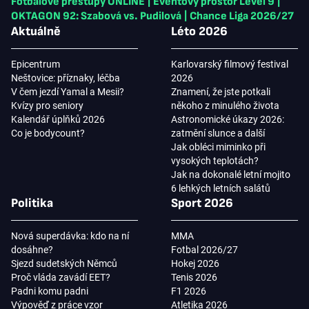
Fotbalové přestupy ONLINE
|
Eventový prostor Level 9
|
OKTAGON 92: Szabová vs. Pudilová
|
Chance Liga 2026/27
Aktuálně
Léto 2026
Epicentrum
Karlovarský filmový festival
Neštovice: příznaky, léčba
2026
V čem jezdí Yamal a Mesii?
Znamení, že jste potkali
Kvízy pro seniory
někoho z minulého života
Kalendář úplňků 2026
Astronomické úkazy 2026:
Co je bodycount?
zatmění slunce a další
Jak obléci miminko při
vysokých teplotách?
Jak na dokonalé letní mojito
6 lehkých letních salátů
Politika
Sport 2026
Nová superdávka: kdo na ní
MMA
dosáhne?
Fotbal 2026/27
Sjezd sudetských Němců
Hokej 2026
Proč vláda zavádí EET?
Tenis 2026
Padni komu padni
F1 2026
Výpověď z práce vzor
Atletika 2026