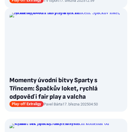
Play-off Extraligy
TV iSport
17. března 2025
12:59
Momenty úvodní bitvy Sparty s
Třincem: Špačkův loket, rychlá
odpověď i fair play a valcha
Play-off Extraligy
Pavel Bárta
17. března 2025
04:50