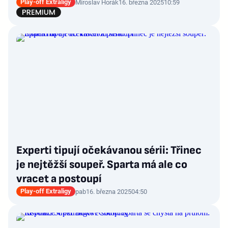
Play-off Extraligy
Miroslav Horák
16. března 2025
10:59
Experti tipují očekávanou sérii: Třinec
je nejtěžší soupeř. Sparta má ale co
vracet a postoupí
Play-off Extraligy
pab
16. března 2025
04:50