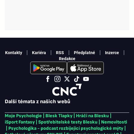
Kontakty
Kariéra
RSS
Předplatné
Inzerce
Redakce
Další témata z našich webů
Moje Psychologie
|
Blesk Tlapky
|
Hráči na Blesku
|
iSport Fantasy
|
Spotřebitelské testy Blesku
|
Nemovitosti
|
Psychologika - podcast rozbíjející psychologické mýty
|