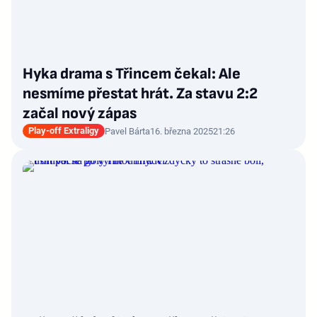
Hyka drama s Třincem čekal: Ale
nesmíme přestat hrát. Za stavu 2:2
začal nový zápas
Play-off Extraligy
Pavel Bárta
16. března 2025
21:26