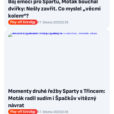
Boj emocí pro Spartu, Moták bouchal
dvířky: Nešly zavřít. Co myslel „věcmi
kolem“?
Play-off Extraligy
17. března 2025
22:55
Momenty druhé řežby Sparty s Třincem:
Moták radil sudím i Špačkův vítězný
návrat
Play-off Extraligy
17. března 2025
22:45