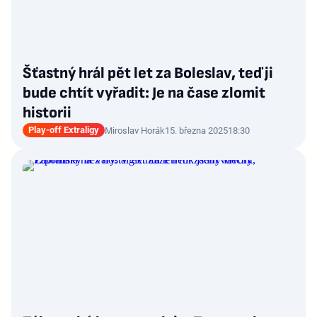
Šťastný hrál pět let za Boleslav, teď ji
bude chtít vyřadit: Je na čase zlomit
historii
Play-off Extraligy
Miroslav Horák
15. března 2025
18:30