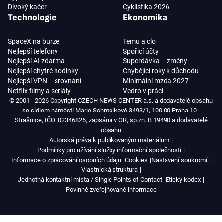
Divoký kačer
Cyklistika 2026
Technologie
Ekonomika
SpaceX na burze
Temu a clo
Nejlepší telefony
Spořicí účty
Nejlepší AI zdarma
Superdávka – změny
Nejlepší chytré hodinky
Chybějící roky k důchodu
Nejlepší VPN – srovnání
Minimální mzda 2027
Netflix filmy a seriály
Vedro v práci
© 2001 - 2026 Copyright CZECH NEWS CENTER a.s. a dodavatelé obsahu
se sídlem náměstí Marie Schmolkové 3493/1, 100 00 Praha 10 -
Strašnice, IČO: 02346826, zapsána v OR, sp.zn. B 19490 a dodavatelé
obsahu
Autorská práva k publikovaným materiálům
Podmínky pro užívání služby informační společnosti
Informace o zpracování osobních údajů
Cookies
Nastavení soukromí
Vlastnická struktura
Jednotná kontaktní místa / Single Points of Contact
Etický kodex
Povinně zveřejňované informace