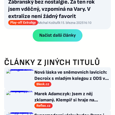
Zábranský bez nostalgie. Za ten rok
jsem vděčný, vzpomíná na Vary. V
extralize není žádný favorit
Play-off Extraligy
Michal Koštuřík
15. března 2025
16:10
Načíst další články
ČLÁNKY Z JINÝCH TITULŮ
Nová láska ve sněmovních lavicích:
Decroix s mladým kolegou z ODS v
bazénu pod Sněžkou
Blesk.cz
Marek Adamczyk: Jsem z něj
zklamaný. Klempíř si hraje na
ministra. Nestačí se tak tvářit, musí
Reflex.cz
zamakat