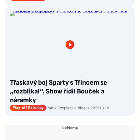
Třaskavý boj Sparty s Třincem se
„rozblikal“. Show řídil Bouček a
náramky
Play-off Extraligy
Patrik Czepiec
16. března 2025
18:10