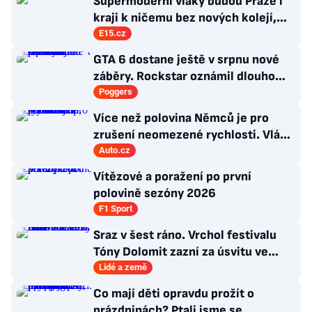
Supermoderní vlaky budou Praze i
kraji k ničemu bez nových kolejí,
říká radní Borecký
E15.cz
GTA 6 dostane ještě v srpnu nové
záběry. Rockstar oznámil dlouho
očekávanou prezentaci
Poggers
Více než polovina Němců je pro
zrušení neomezené rychlosti. Vláda
řekla, co si o tom myslí
Auto.cz
Vítězové a poražení po první
polovině sezóny 2026
F1 Sport
Sraz v šest ráno. Vrchol festivalu
Tóny Dolomit zazní za úsvitu ve
3000 metrech
Lidé a země
Co mají děti opravdu prožít o
prázdninách? Ptali jsme se