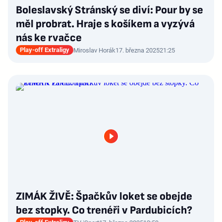
Boleslavský Stránský se diví: Pour by se
měl probrat. Hraje s košíkem a vyzývá
nás ke rvačce
Play-off Extraligy
Miroslav Horák
17. března 2025
21:25
ZIMÁK ŽIVĚ: Špačkův loket se obejde
bez stopky. Co trenéři v Pardubicích?