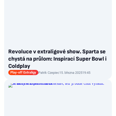
Revoluce v extraligové show. Sparta se
chystá na průlom: Inspirací Super Bowl i
Coldplay
Play-off Extraligy
Patrik Czepiec
15. března 2025
19:45