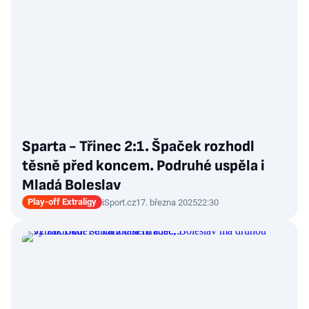
Sparta - Třinec 2:1. Špaček rozhodl
těsně před koncem. Podruhé uspěla i
Mladá Boleslav
Play-off Extraligy
iSport.cz
17. března 2025
22:30