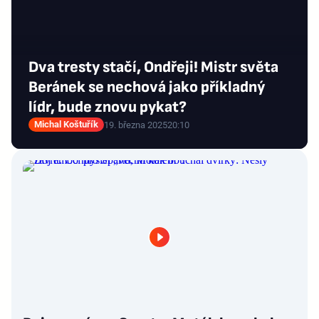
Dva tresty stačí, Ondřeji! Mistr světa
Beránek se nechová jako příkladný
lídr, bude znovu pykat?
Michal Koštuřík
19. března 2025
20:10