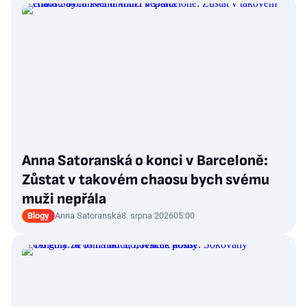
Anna Satoranská o konci v Barceloně:
Zůstat v takovém chaosu bych svému
muži nepřála
Blogy
Anna Satoranská
8. srpna 2026
05:00