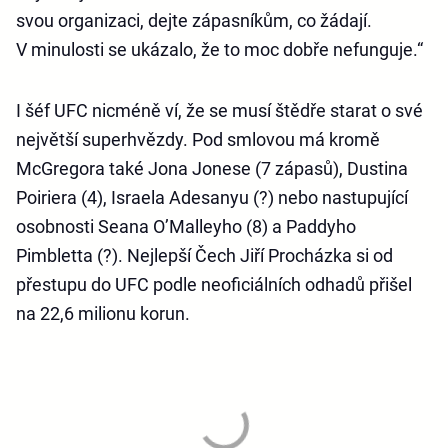
svou organizaci, dejte zápasníkům, co žádají.
V minulosti se ukázalo, že to moc dobře nefunguje.“
I šéf UFC nicméně ví, že se musí štědře starat o své
největší superhvězdy. Pod smlovou má kromě
McGregora také Jona Jonese (7 zápasů), Dustina
Poiriera (4), Israela Adesanyu (?) nebo nastupující
osobnosti Seana O’Malleyho (8) a Paddyho
Pimbletta (?). Nejlepší Čech Jiří Procházka si od
přestupu do UFC podle neoficiálních odhadů přišel
na 22,6 milionu korun.