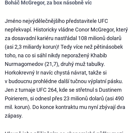
Boháč McGregor, za box násobně víc
Jméno nejvýdělečnějšího představitele UFC
nepřekvapí. Historicky vládne Conor McGregor, který
za dosavadní kariéru nastřádal 108 milionů dolarů
(asi 2,3 miliardy korun)! Tedy více než pětinásobek
toho, na co si sáhl nikdy neporažený Khabib
Nurmagomedov (21,7), druhý muž tabulky.
Horkokrevný Ir navíc chystá návrat, takže si
v budoucnu prohlédne další tučnou výplatní pásku.
Jen z turnaje UFC 264, kde se střetnul s Dustinem
Poirierem, si odnesl přes 23 milionů dolarů (asi 490
mil. korun). Do konce kontraktu mu nyní zbývají dva
zápasy.