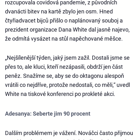
rozcupovala covidová pandemie, z původních
dvanácti bitev na kartě zbylo jen osm. Hned
čtyřiadvacet bijců přišlo o naplánovaný souboj a
prezident organizace Dana White dal jasně najevo,
že odmítá vysázet na stůl napěchované měšce.
„Nejšílenější týden, jaký jsem zažil. Dostali jsme se
přes to, ale kluci, kteří nezápasili, obdrží jen část
peněz. Snažíme se, aby se do oktagonu alespoň
vrátili co nejdříve, protože nedostali, co měli,“ uvedl
White na tiskové konferenci po prokleté akci.
Adesanya: Seberte jim 90 procent
Dalším problémem je vážení. Nováčci často přijmou