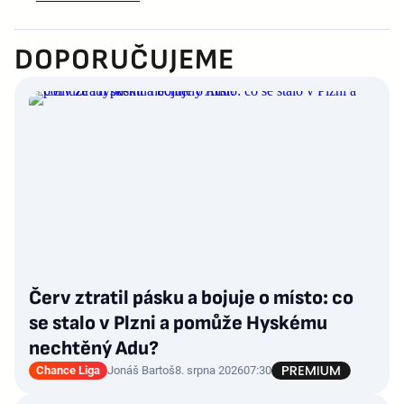
DOPORUČUJEME
Červ ztratil pásku a bojuje o místo: co
se stalo v Plzni a pomůže Hyskému
nechtěný Adu?
Chance Liga
Jonáš Bartoš
8. srpna 2026
07:30