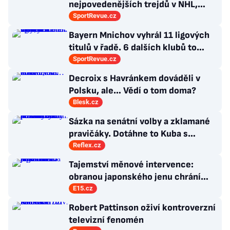
nejpovedenějších trejdů v NHL,
které byly upečeny na poslední
SportRevue.cz
chvíli
Bayern Mnichov vyhrál 11 ligových
titulů v řadě. 6 dalších klubů to
zvládlo také, některé i víckrát
SportRevue.cz
Decroix s Havránkem dováděli v
Polsku, ale… Vědí o tom doma?
Blesk.cz
Sázka na senátní volby a zklamané
pravičáky. Dotáhne to Kuba s
hnutím Naše Česko do celostátní
Reflex.cz
politiky?
Tajemství měnové intervence:
obranou japonského jenu chrání
Amerika hlavně sama sebe
E15.cz
Robert Pattinson oživí kontroverzní
televizní fenomén