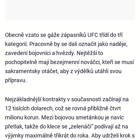
Obecně vzato se gáže zápasníků UFC třídí do tří
kategorií. Pracovně by se dali označit jako naděje,
zavedení bojovníci a hvězdy. Nejtěžší to
pochopitelně mají bezejmenní nováčci, kteří se musí
sakramentsky otáčet, aby z výdělků utáhli svou
přípravu.
Nejzákladnější kontrakty v současnosti začínají na
12 tisících dolarech, což se rovná přibližně čtvrt
milionu korun. Mezi bojovou smetánkou je navíc
přetlak, takže do klece se „zelenáči“ podívají až na
výjimky maximálně třikrát do roka. Aby udrželi krok s