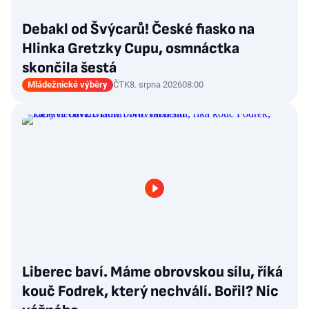
Debakl od Švýcarů! České fiasko na
Hlinka Gretzky Cupu, osmnáctka
skončila šestá
Mládežnické výběry
ČTK
8. srpna 2026
08:00
Liberec baví. Máme obrovskou sílu, říká
kouč Fodrek, který nechválí. Bořil? Nic