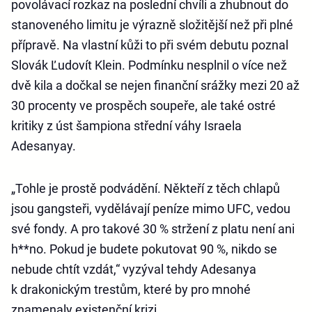
povolávací rozkaz na poslední chvíli a zhubnout do
stanoveného limitu je výrazně složitější než při plné
přípravě. Na vlastní kůži to při svém debutu poznal
Slovák Ľudovít Klein. Podmínku nesplnil o více než
dvě kila a dočkal se nejen finanční srážky mezi 20 až
30 procenty ve prospěch soupeře, ale také ostré
kritiky z úst šampiona střední váhy Israela
Adesanyay.
„Tohle je prostě podvádění. Někteří z těch chlapů
jsou gangsteři, vydělávají peníze mimo UFC, vedou
své fondy. A pro takové 30 % stržení z platu není ani
h**no. Pokud je budete pokutovat 90 %, nikdo se
nebude chtít vzdát,“ vyzýval tehdy Adesanya
k drakonickým trestům, které by pro mnohé
znamenaly existenční krizi.