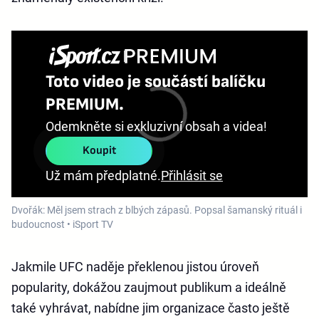
Toto video je součástí balíčku
PREMIUM.
Odemkněte si exkluzivní obsah a videa!
Koupit
Už mám předplatné.
Přihlásit se
Dvořák: Měl jsem strach z blbých zápasů. Popsal šamanský rituál i
budoucnost • iSport TV
Jakmile UFC naděje překlenou jistou úroveň
popularity, dokážou zaujmout publikum a ideálně
také vyhrávat, nabídne jim organizace často ještě