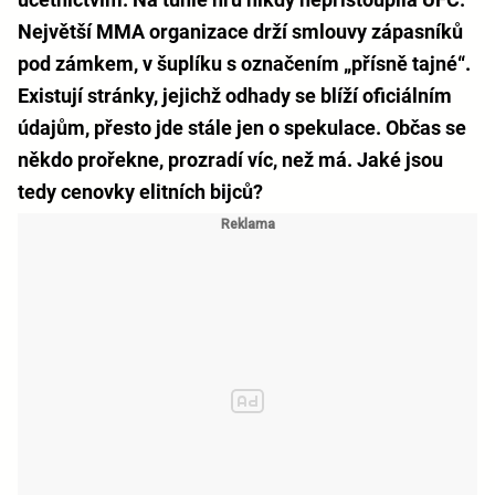
Největší MMA organizace drží smlouvy zápasníků
pod zámkem, v šuplíku s označením „přísně tajné“.
Existují stránky, jejichž odhady se blíží oficiálním
údajům, přesto jde stále jen o spekulace. Občas se
někdo prořekne, prozradí víc, než má. Jaké jsou
tedy cenovky elitních bijců?