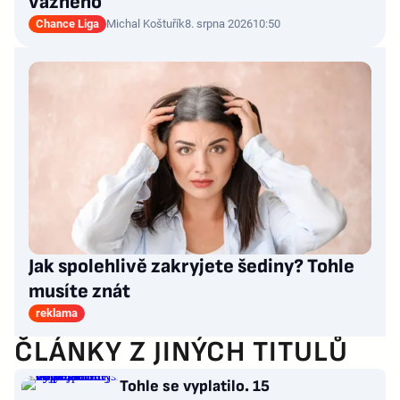
vážného
Chance Liga
Michal Koštuřík
8. srpna 2026
10:50
Jak spolehlivě zakryjete šediny? Tohle
musíte znát
reklama
ČLÁNKY Z JINÝCH TITULŮ
Tohle se vyplatilo. 15