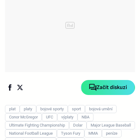
Začít diskuzi
plat
platy
bojové sporty
sport
bojová umění
Conor McGregor
UFC
výplaty
NBA
Ultimate Fighting Championship
Dolar
Major League Baseball
National Football League
Tyson Fury
MMA
peníze