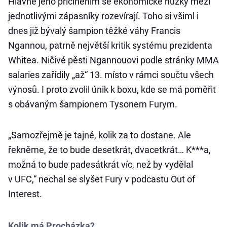
Hlavně jeho přičiněním se ekonomické nůžky mezi
jednotlivými zápasníky rozevírají. Toho si všiml i
dnes již bývalý šampion těžké váhy Francis
Ngannou, patrně největší kritik systému prezidenta
Whitea. Ničivé pěsti Ngannouovi podle stránky MMA
salaries zařídily „až“ 13. místo v rámci součtu všech
výnosů. I proto zvolil únik k boxu, kde se má poměřit
s obávaným šampionem Tysonem Furym.
„Samozřejmě je tajné, kolik za to dostane. Ale
řekněme, že to bude desetkrát, dvacetkrát… K***a,
možná to bude padesátkrát víc, než by vydělal
v UFC,“ nechal se slyšet Fury v podcastu Out of
Interest.
Kolik má Procházka?