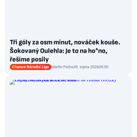
Tři góly za osm minut, nováček kouše.
Šokovaný Oulehla: Je to na ho*no,
řešíme posily
Chance Národní Liga
Martin Pešout
8. srpna 2026
09:00