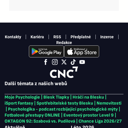
Kontakty
Kariéra
RSS
Předplatné
Inzerce
Redakce
Další témata z našich webů
Moje Psychologie
|
Blesk Tlapky
|
Hráči na Blesku
|
iSport Fantasy
|
Spotřebitelské testy Blesku
|
Nemovitosti
|
Psychologika - podcast rozbíjející psychologické mýty
|
Fotbalové přestupy ONLINE
|
Eventový prostor Level 9
|
OKTAGON 92: Szabová vs. Pudilová
|
Chance Liga 2026/27
Aktuálně
Léto 2026