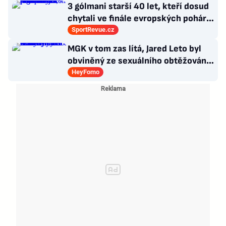
3 gólmani starší 40 let, kteří dosud
chytali ve finále evropských pohárů.
Všichni odešli ze hřiště jako
SportRevue.cz
poražení
MGK v tom zas lítá, Jared Leto byl
obviněný ze sexuálního obtěžování
a zemřely Bonnie Tyler a Mary
HeyFomo
Morello