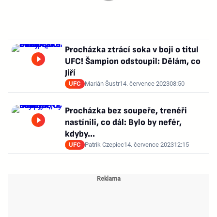
Procházka ztrácí soka v boji o titul
UFC! Šampion odstoupil: Dělám, co
Jiří
UFC
Marián Šustr
14. července 2023
08:50
Procházka bez soupeře, trenéři
nastínili, co dál: Bylo by nefér,
kdyby...
UFC
Patrik Czepiec
14. července 2023
12:15