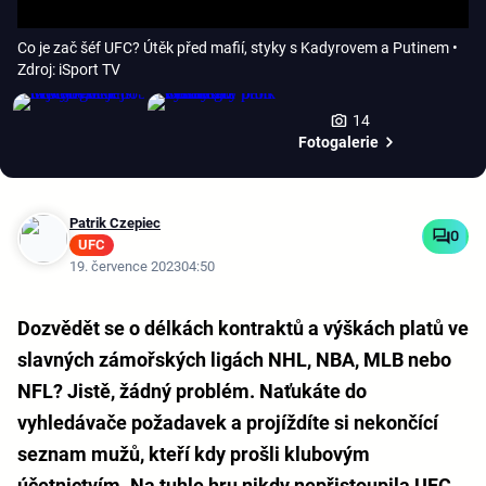
Co je zač šéf UFC? Útěk před mafií, styky s Kadyrovem a Putinem
•
Zdroj: iSport TV
14
Fotogalerie
Patrik Czepiec
0
UFC
19. července 2023
04:50
Dozvědět se o délkách kontraktů a výškách platů ve
slavných zámořských ligách NHL, NBA, MLB nebo
NFL? Jistě, žádný problém. Naťukáte do
vyhledávače požadavek a projíždíte si nekončící
seznam mužů, kteří kdy prošli klubovým
účetnictvím. Na tuhle hru nikdy nepřistoupila UFC.