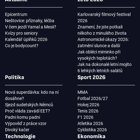
Epicentrum
Karlovarský filmový festival
Neštovice: příznaky, léčba
2026
V čem jezdí Yamal a Mesii?
Znamení, že jste potkali
Kvízy pro seniory
někoho z minulého života
Kalendář úplňků 2026
Astronomické úkazy 2026:
Co je bodycount?
zatmění slunce a další
Jak obléci miminko při
vysokých teplotách?
Jak na dokonalé letní mojito
6 lehkých letních salátů
Politika
Sport 2026
Nová superdávka: kdo na ní
MMA
dosáhne?
Fotbal 2026/27
Sjezd sudetských Němců
Hokej 2026
Proč vláda zavádí EET?
Tenis 2026
Padni komu padni
F1 2026
Výpověď z práce vzor
Atletika 2026
Divoký kačer
Cyklistika 2026
Technologie
Ekonomika