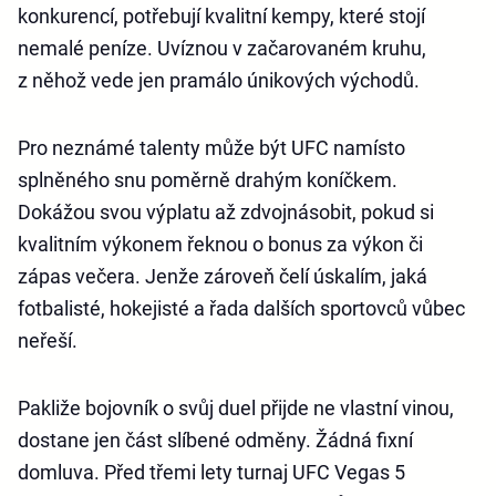
konkurencí, potřebují kvalitní kempy, které stojí
nemalé peníze. Uvíznou v začarovaném kruhu,
z něhož vede jen pramálo únikových východů.
Pro neznámé talenty může být UFC namísto
splněného snu poměrně drahým koníčkem.
Dokážou svou výplatu až zdvojnásobit, pokud si
kvalitním výkonem řeknou o bonus za výkon či
zápas večera. Jenže zároveň čelí úskalím, jaká
fotbalisté, hokejisté a řada dalších sportovců vůbec
neřeší.
Pakliže bojovník o svůj duel přijde ne vlastní vinou,
dostane jen část slíbené odměny. Žádná fixní
domluva. Před třemi lety turnaj UFC Vegas 5