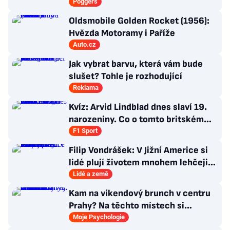
Poggers
Oldsmobile Golden Rocket (1956):
Hvězda Motoramy i Paříže
Auto.cz
Jak vybrat barvu, která vám bude
slušet? Tohle je rozhodující
Reklama
Kvíz: Arvid Lindblad dnes slaví 19.
narozeniny. Co o tomto britském
závodníkovi víte?
F1 Sport
Filip Vondrášek: V Jižní Americe si
lidé plují životem mnohem lehčeji,
věci tolik neřeší
Lidé a země
Kam na víkendový brunch v centru
Prahy? Na těchto místech si
dlouhou snídani užívají i místní
Moje Psychologie