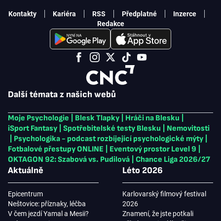
Kontakty
Kariéra
RSS
Předplatné
Inzerce
Redakce
Další témata z našich webů
Moje Psychologie
|
Blesk Tlapky
|
Hráči na Blesku
|
iSport Fantasy
|
Spotřebitelské testy Blesku
|
Nemovitosti
|
Psychologika - podcast rozbíjející psychologické mýty
|
Fotbalové přestupy ONLINE
|
Eventový prostor Level 9
|
OKTAGON 92: Szabová vs. Pudilová
|
Chance Liga 2026/27
Aktuálně
Léto 2026
Epicentrum
Karlovarský filmový festival
Neštovice: příznaky, léčba
2026
V čem jezdí Yamal a Mesii?
Znamení, že jste potkali