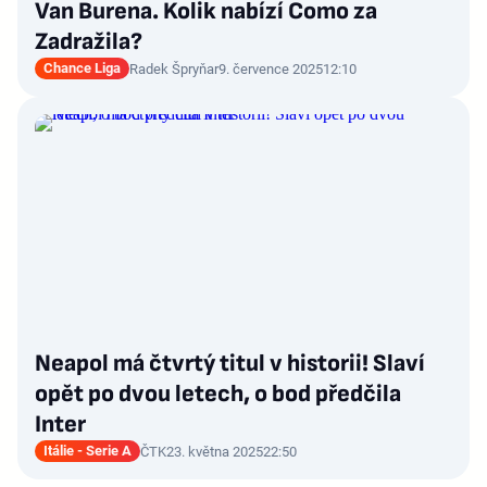
Van Burena. Kolik nabízí Como za
Zadražila?
Chance Liga
Radek Špryňar
9. července 2025
12:10
Neapol má čtvrtý titul v historii! Slaví
opět po dvou letech, o bod předčila
Inter
Itálie - Serie A
ČTK
23. května 2025
22:50