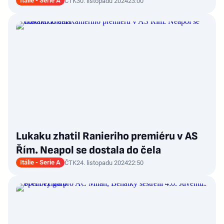
Itálie - Serie A
ČTK
30. listopadu 2024
23:00
Lukaku zhatil Ranieriho premiéru v AS
Řím. Neapol se dostala do čela
Itálie - Serie A
ČTK
24. listopadu 2024
22:50