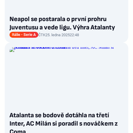
Neapol se postarala o první prohru
Juventusu a vede ligu. Výhra Atalanty
Itálie - Serie A
ČTK
25. ledna 2025
22:48
Atalanta se bodově dotáhla na třetí
Inter, AC Milán si poradil s nováčkem z
Coma