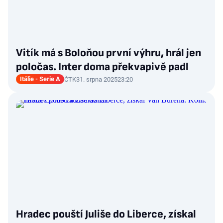
Vitík má s Boloňou první výhru, hrál jen
poločas. Inter doma překvapivě padl
Itálie - Serie A
ČTK
31. srpna 2025
23:20
Hradec pouští Juliše do Liberce, získal