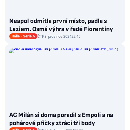
Neapol odmítla první místo, padla s
Laziem. Osmá výhra v řadě Fiorentiny
Itálie - Serie A
ČTK
8. prosince 2024
22:45
AC Milán si doma poradil s Empoli a na
pohárové příčky ztrácí tři body