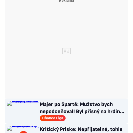
Majer po Spartě: Mužstvo bych
nepodceňoval! Byl přísný na hrdinu
zápasu
Chance Liga
Kritický Priske: Nepřijatelné, tohle