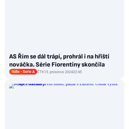
AS Řím se dál trápí, prohrál i na hřišti
nováčka. Série Fiorentiny skončila
Itálie - Serie A
ČTK
15. prosince 2024
22:45