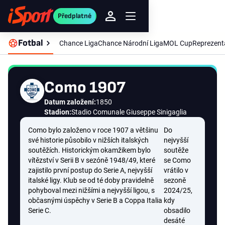
Předplatné
Fotbal
Chance Liga
Chance Národní Liga
MOL Cup
Reprezent
Como 1907
Datum založení:
1850
Stadion:
Stadio Comunale Giuseppe Sinigaglia
Como bylo založeno v roce 1907 a většinu
Do
své historie působilo v nižších italských
nejvyšší
soutěžích. Historickým okamžikem bylo
soutěže
vítězství v Serii B v sezóně 1948/49, které
se Como
zajistilo první postup do Serie A, nejvyšší
vrátilo v
italské ligy. Klub se od té doby pravidelně
sezoně
pohyboval mezi nižšími a nejvyšší ligou, s
2024/25,
občasnými úspěchy v Serie B a Coppa Italia
kdy
Serie C.
obsadilo
desáté