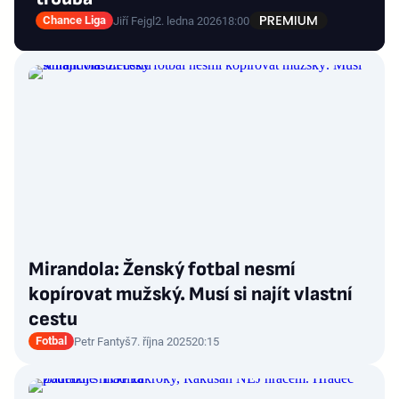
Chance Liga
Jiří Fejgl
2. ledna 2026
18:00
Mirandola: Ženský fotbal nesmí
kopírovat mužský. Musí si najít vlastní
cestu
Fotbal
Petr Fantyš
7. října 2025
20:15