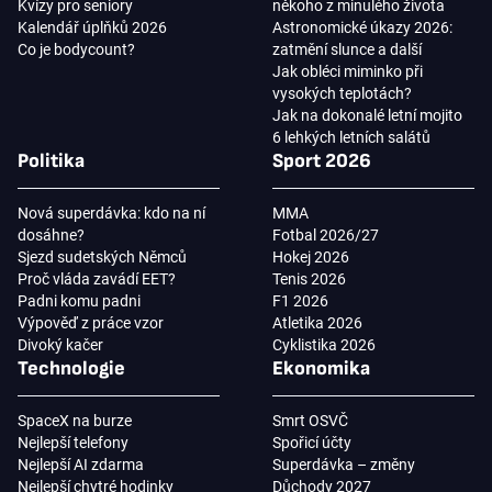
Kvízy pro seniory
někoho z minulého života
Kalendář úplňků 2026
Astronomické úkazy 2026:
Co je bodycount?
zatmění slunce a další
Jak obléci miminko při
vysokých teplotách?
Jak na dokonalé letní mojito
6 lehkých letních salátů
Politika
Sport 2026
Nová superdávka: kdo na ní
MMA
dosáhne?
Fotbal 2026/27
Sjezd sudetských Němců
Hokej 2026
Proč vláda zavádí EET?
Tenis 2026
Padni komu padni
F1 2026
Výpověď z práce vzor
Atletika 2026
Divoký kačer
Cyklistika 2026
Technologie
Ekonomika
SpaceX na burze
Smrt OSVČ
Nejlepší telefony
Spořicí účty
Nejlepší AI zdarma
Superdávka – změny
Nejlepší chytré hodinky
Důchody 2027