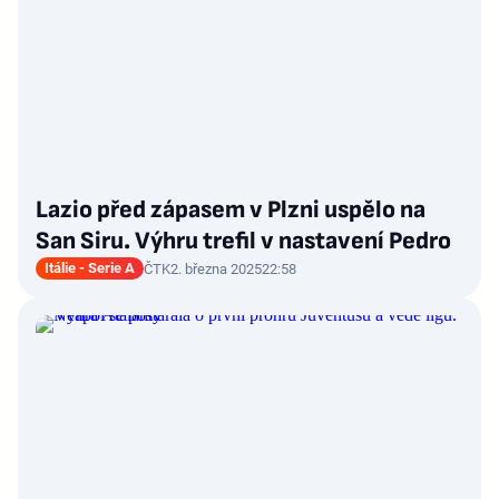
Lazio před zápasem v Plzni uspělo na
San Siru. Výhru trefil v nastavení Pedro
Itálie - Serie A
ČTK
2. března 2025
22:58