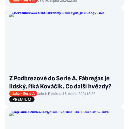
Itálie - Serie A
ČTK
19. srpna 2024
22:55
Z Podbrezové do Serie A. Fábregas je
lidský, říká Kováčik. Co další hvězdy?
Itálie - Serie A
Jakub Plaskura
16. srpna 2024
18:22