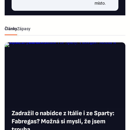
místo.
Články
Zápasy
Zadražil o nabídce z Itálie i ze Sparty:
Fabregas? Možná si myslí, že jsem
trouba