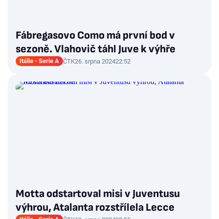
Fábregasovo Como má první bod v
sezoně. Vlahovič táhl Juve k výhře
Itálie - Serie A
ČTK
26. srpna 2024
22:52
Motta odstartoval misi v Juventusu
výhrou, Atalanta rozstřílela Lecce