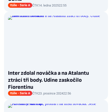
Itálie - Serie A
ČTK
14. ledna 2025
22:55
Inter zdolal nováčka a na Atalantu
ztrácí tři body. Udine zaskočilo
Fiorentinu
Itálie - Serie A
ČTK
23. prosince 2024
22:56