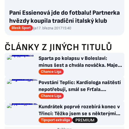
Paní Essienová jde do fotbalu! Partnerka
hvězdy koupila tradiční italský klub
Blesk Sport
ija
17. března 2017
15:40
ČLÁNKY Z JINÝCH TITULŮ
Sparta po kolapsu v Boleslavi:
minus šest a chvála nováčka. Majer
má silnou zbraň
Chance Liga
Povstání Teplic: Kardiologa naštěstí
nepotřebuji, smál se Frťala.
Promluvil o zájmu Plzně
Chance Liga
Kundrátek poprvé rozebírá konec v
Třinci: Těžko jsem se s některými
věcmi vyrovnával
Tipsport extraliga