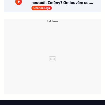
nestačí. Změny? Omlouvám se,
nedokážu odpovědět
Chance Liga