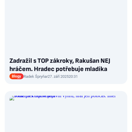
Zadražil s TOP zákroky, Rakušan NEJ
hráčem. Hradec potřebuje mladíka
Blogy
Radek Špryňar
27. září 2025
20:31