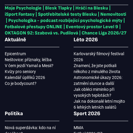
Moje Psychologie
|
Blesk Tlapky
|
Hráči na Blesku
|
iSport Fantasy
|
Spotřebitelské testy Blesku
|
Nemovitosti
|
Psychologika - podcast rozbíjející psychologické mýty
|
Fotbalové přestupy ONLINE
|
Eventový prostor Level 9
|
OKTAGON 92: Szabová vs. Pudilová
|
Chance Liga 2026/27
Aktuálně
Léto 2026
Epicentrum
Karlovarský filmový festival
Neštovice: příznaky, léčba
2026
V čem jezdí Yamal a Mesii?
Znamení, že jste potkali
Kvízy pro seniory
někoho z minulého života
Kalendář úplňků 2026
Astronomické úkazy 2026:
Co je bodycount?
zatmění slunce a další
Jak obléci miminko při
vysokých teplotách?
Jak na dokonalé letní mojito
6 lehkých letních salátů
Politika
Sport 2026
Nová superdávka: kdo na ní
MMA