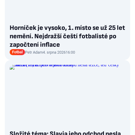
Horníček je vysoko, 1. místo se už 25 let
nemění. Nejdražší čeští fotbalisté po
započtení inflace
Fotbal
Petr Adam
4. srpna 2026
16:00
Složité téma: Slavia jeho odchod nesla