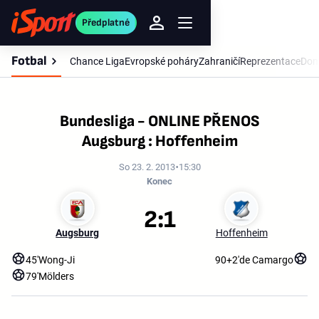
Předplatné
Fotbal
Chance Liga
Evropské poháry
Zahraničí
Reprezentace
Dom
Bundesliga - ONLINE PŘENOS
Augsburg : Hoffenheim
So 23. 2. 2013
15:30
Konec
2:1
Augsburg
Hoffenheim
45'
Wong-Ji
90+2'
de Camargo
79'
Mölders