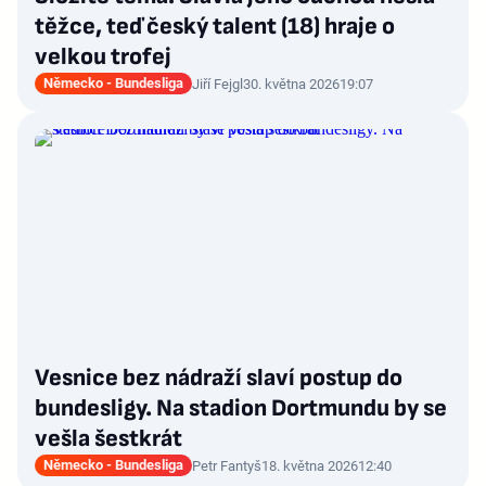
těžce, teď český talent (18) hraje o
velkou trofej
Německo - Bundesliga
Jiří Fejgl
30. května 2026
19:07
Vesnice bez nádraží slaví postup do
bundesligy. Na stadion Dortmundu by se
vešla šestkrát
Německo - Bundesliga
Petr Fantyš
18. května 2026
12:40