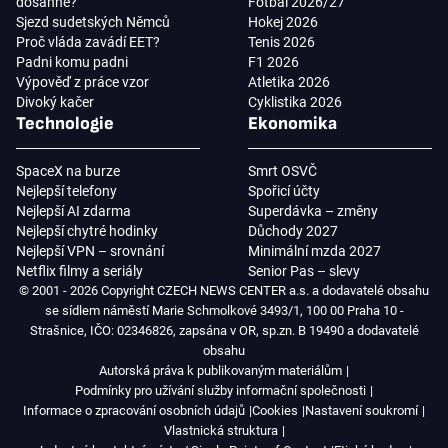
dosáhne?
Fotbal 2026/27
Sjezd sudetských Němců
Hokej 2026
Proč vláda zavádí EET?
Tenis 2026
Padni komu padni
F1 2026
Výpověď z práce vzor
Atletika 2026
Divoký kačer
Cyklistika 2026
Technologie
Ekonomika
SpaceX na burze
Smrt OSVČ
Nejlepší telefony
Spořicí účty
Nejlepší AI zdarma
Superdávka – změny
Nejlepší chytré hodinky
Důchody 2027
Nejlepší VPN – srovnání
Minimální mzda 2027
Netflix filmy a seriály
Senior Pas – slevy
© 2001 - 2026 Copyright CZECH NEWS CENTER a.s. a dodavatelé obsahu
se sídlem náměstí Marie Schmolkové 3493/1, 100 00 Praha 10 -
Strašnice, IČO: 02346826, zapsána v OR, sp.zn. B 19490 a dodavatelé
obsahu
Autorská práva k publikovaným materiálům
Podmínky pro užívání služby informační společnosti
Informace o zpracování osobních údajů
Cookies
Nastavení soukromí
Vlastnická struktura