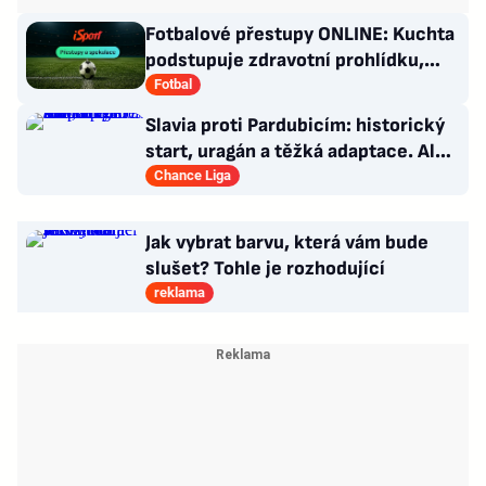
Fotbalové přestupy ONLINE: Kuchta
podstupuje zdravotní prohlídku,
Haraslín odletěl do Arábie
Fotbal
Slavia proti Pardubicím: historický
start, uragán a těžká adaptace. Ale i
smutná událost
Chance Liga
Jak vybrat barvu, která vám bude
slušet? Tohle je rozhodující
reklama