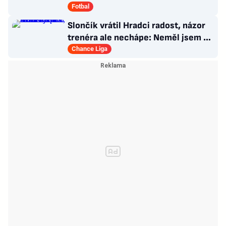
nepatří žádnému jednotlivci
Fotbal
Slončík vrátil Hradci radost, názor
trenéra ale nechápe: Neměl jsem o
sebe strach
Chance Liga