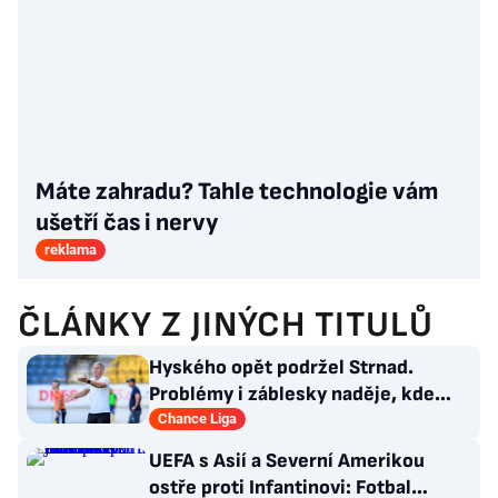
Máte zahradu? Tahle technologie vám
ušetří čas i nervy
reklama
ČLÁNKY Z JINÝCH TITULŮ
Hyského opět podržel Strnad.
Problémy i záblesky naděje, kde
hledat pozitiva?
Chance Liga
UEFA s Asií a Severní Amerikou
ostře proti Infantinovi: Fotbal