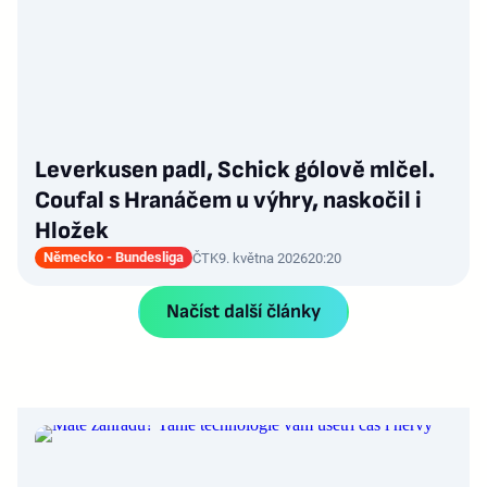
Leverkusen padl, Schick gólově mlčel.
Coufal s Hranáčem u výhry, naskočil i
Hložek
Německo - Bundesliga
ČTK
9. května 2026
20:20
Načíst další články