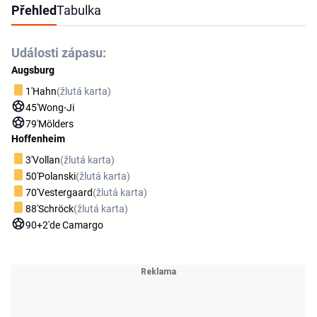
Přehled
Tabulka
Události zápasu:
Augsburg
1'
Hahn
(žlutá karta)
45'
Wong-Ji
79'
Mölders
Hoffenheim
3'
Vollan
(žlutá karta)
50'
Polanski
(žlutá karta)
70'
Vestergaard
(žlutá karta)
88'
Schröck
(žlutá karta)
90+2'
de Camargo