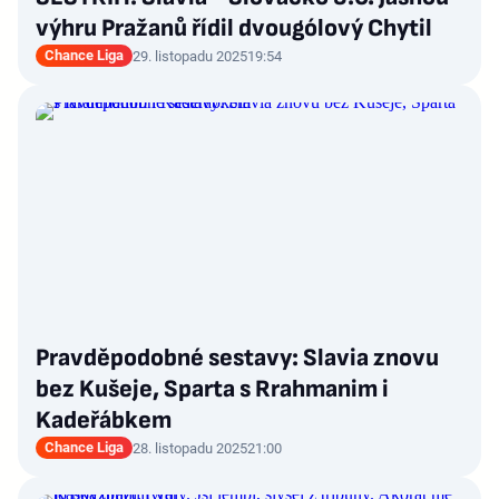
výhru Pražanů řídil dvougólový Chytil
Chance Liga
29. listopadu 2025
19:54
Pravděpodobné sestavy: Slavia znovu
bez Kušeje, Sparta s Rrahmanim i
Kadeřábkem
Chance Liga
28. listopadu 2025
21:00