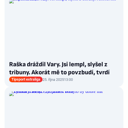
Raška dráždil Vary. Jsi lempl, slyšel z
tribuny. Akorát mě to povzbudí, tvrdí
Tipsport extraliga
25. října 2025
13:00