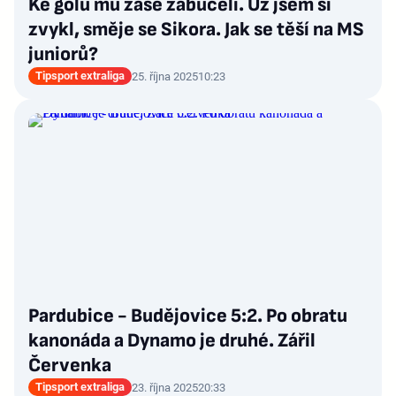
Ke gólu mu zase zabučeli. Už jsem si
zvykl, směje se Sikora. Jak se těší na MS
juniorů?
Tipsport extraliga
25. října 2025
10:23
Pardubice - Budějovice 5:2. Po obratu
kanonáda a Dynamo je druhé. Zářil
Červenka
Tipsport extraliga
23. října 2025
20:33