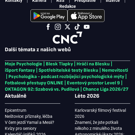
Kontakty
Kariéra
RSS
Předplatné
Inzerce
Redakce
Další témata z našich webů
Moje Psychologie
|
Blesk Tlapky
|
Hráči na Blesku
|
iSport Fantasy
|
Spotřebitelské testy Blesku
|
Nemovitosti
|
Psychologika - podcast rozbíjející psychologické mýty
|
Fotbalové přestupy ONLINE
|
Eventový prostor Level 9
|
OKTAGON 92: Szabová vs. Pudilová
|
Chance Liga 2026/27
Aktuálně
Léto 2026
Epicentrum
Karlovarský filmový festival
Neštovice: příznaky, léčba
2026
V čem jezdí Yamal a Mesii?
Znamení, že jste potkali
Kvízy pro seniory
někoho z minulého života
Kalendář úplňků 2026
Astronomické úkazy 2026: