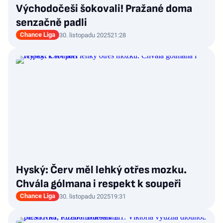
Východočeši šokovali! Pražané doma
senzačně padli
Chance Liga
30. listopadu 2025
21:28
Hyský: Červ měl lehký otřes mozku.
Chvála gólmana i respekt k soupeři
Chance Liga
30. listopadu 2025
19:31