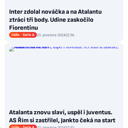
Inter zdolal nováčka a na Atalantu
ztrácí tři body. Udine zaskočilo
Fiorentinu
Itálie - Serie A
23. prosince 2024
22:56
Atalanta znovu slaví, uspěl i Juventus.
AS Řím si zastřílel, Jankto čeká na start
Itálie - Serie A
22. prosince 2024
22:52