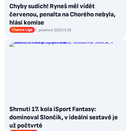
Chyby sudích! Ryneš měl vidět
červenou, penalta na Chorého nebyla,
hlásí komise
Chance Liga
1. prosince 2025
13:35
Shrnutí 17. kola iSport Fantasy:
dominoval Slončík, v ideální sestavě je
už počtvrté