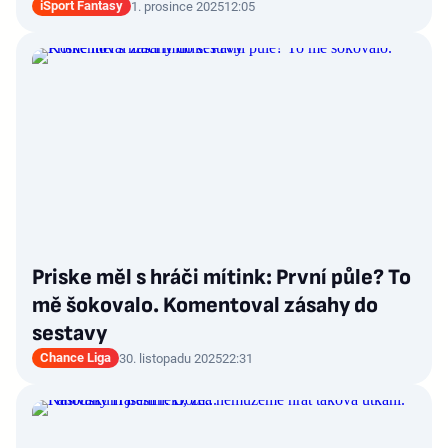
iSport Fantasy
1. prosince 2025
12:05
Priske měl s hráči mítink: První půle? To
mě šokovalo. Komentoval zásahy do
sestavy
Chance Liga
30. listopadu 2025
22:31