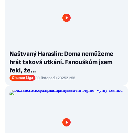
Naštvaný Haraslín: Doma nemůžeme
hrát taková utkání. Fanouškům jsem
řekl, že...
Chance Liga
30. listopadu 2025
21:55