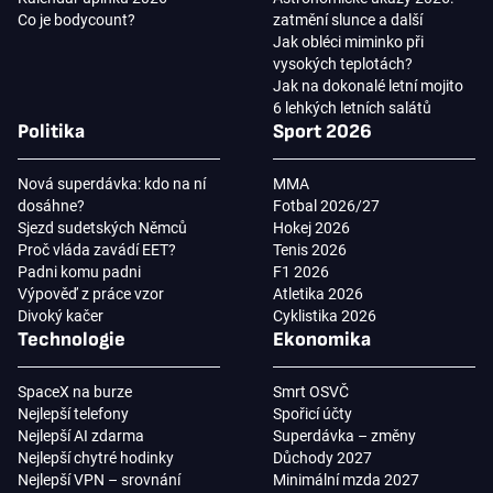
Co je bodycount?
zatmění slunce a další
Jak obléci miminko při
vysokých teplotách?
Jak na dokonalé letní mojito
6 lehkých letních salátů
Politika
Sport 2026
Nová superdávka: kdo na ní
MMA
dosáhne?
Fotbal 2026/27
Sjezd sudetských Němců
Hokej 2026
Proč vláda zavádí EET?
Tenis 2026
Padni komu padni
F1 2026
Výpověď z práce vzor
Atletika 2026
Divoký kačer
Cyklistika 2026
Technologie
Ekonomika
SpaceX na burze
Smrt OSVČ
Nejlepší telefony
Spořicí účty
Nejlepší AI zdarma
Superdávka – změny
Nejlepší chytré hodinky
Důchody 2027
Nejlepší VPN – srovnání
Minimální mzda 2027