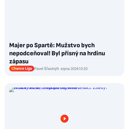
Majer po Spartě: Mužstvo bych
nepodceňoval! Byl přísný na hrdinu
zápasu
Chance Liga
Pavel Šťastný
9. srpna 2026
10:20