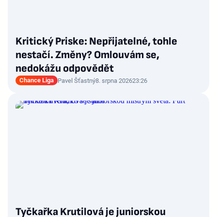
Kritický Priske: Nepřijatelné, tohle
nestačí. Změny? Omlouvám se,
nedokážu odpovědět
Chance Liga
Pavel Šťastný
8. srpna 2026
23:26
Tyčkařka Krutilová je juniorskou