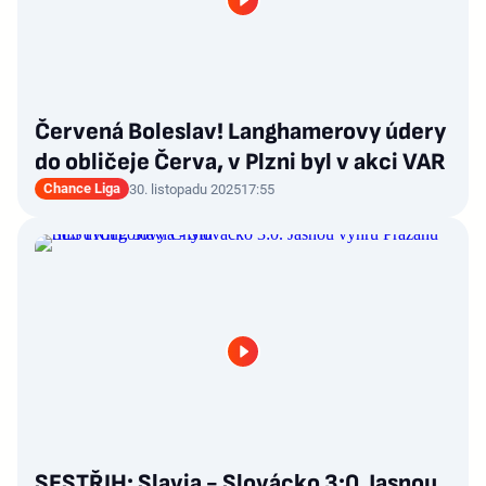
Červená Boleslav! Langhamerovy údery
do obličeje Červa, v Plzni byl v akci VAR
Chance Liga
30. listopadu 2025
17:55
SESTŘIH: Slavia - Slovácko 3:0. Jasnou