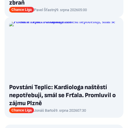
zbraň
Chance Liga
Pavel Šťastný
9. srpna 2026
05:00
Povstání Teplic: Kardiologa naštěstí
nepotřebuji, smál se Frťala. Promluvil o
zájmu Plzně
Chance Liga
Jonáš Bartoš
9. srpna 2026
07:30