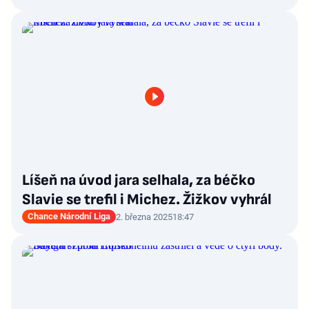
Líšeň na úvod jara selhala, za béčko
Slavie se trefil i Michez. Žižkov vyhrál
Chance Národní Liga
2. března 2025
18:47