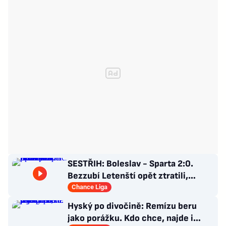
SESTŘIH: Boleslav - Sparta 2:0.
Bezzubí Letenští opět ztratili,
domácí rozhodli v první půli
Chance Liga
Hyský po divočině: Remízu beru
jako porážku. Kdo chce, najde i