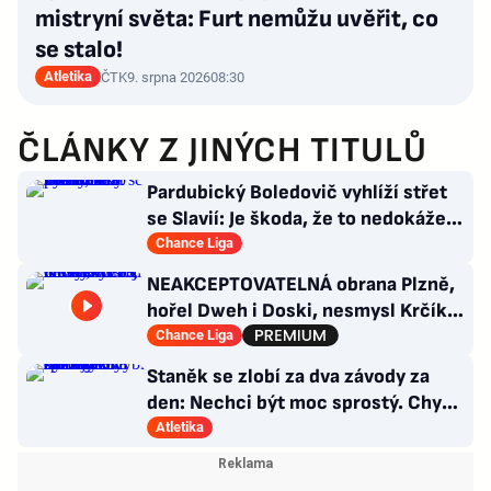
mistryní světa: Furt nemůžu uvěřit, co
se stalo!
Atletika
ČTK
9. srpna 2026
08:30
ČLÁNKY Z JINÝCH TITULŮ
Pardubický Boledovič vyhlíží střet
se Slavií: Je škoda, že to nedokáže
postavit na mladých
Chance Liga
NEAKCEPTOVATELNÁ obrana Plzně,
hořel Dweh i Doski, nesmysl Krčíka.
Ustojí to Hyský?
Chance Liga
Staněk se zlobí za dva závody za
den: Nechci být moc sprostý. Chybí
nám styčný důstojník
Atletika