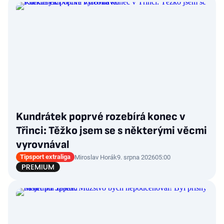
Kundrátek poprvé rozebírá konec v
Třinci: Těžko jsem se s některými věcmi
vyrovnával
Tipsport extraliga
Miroslav Horák
9. srpna 2026
05:00