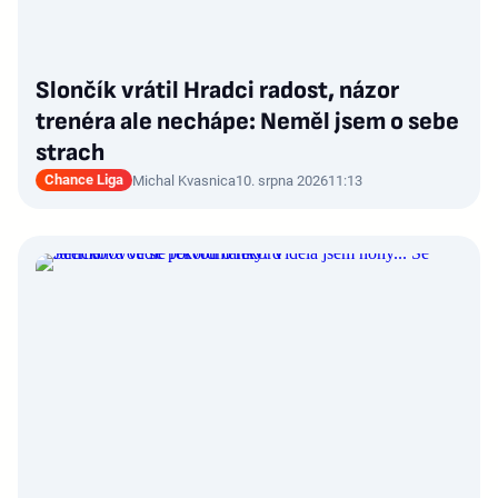
Slončík vrátil Hradci radost, názor
trenéra ale nechápe: Neměl jsem o sebe
strach
Chance Liga
Michal Kvasnica
10. srpna 2026
11:13