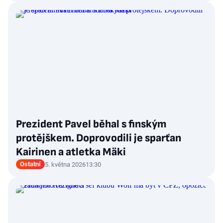
Prezident Pavel běhal s finským
protějškem. Doprovodili je sparťan
Kairinen a atletka Mäki
Ostatní
5. května 2026
13:30