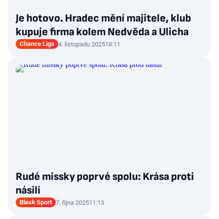
Je hotovo. Hradec mění majitele, klub
kupuje firma kolem Nedvěda a Ulicha
Chance Liga
4. listopadu 2025
18:11
Rudé missky poprvé spolu: Krása proti
násilí
Blesk Sport
7. října 2025
11:13