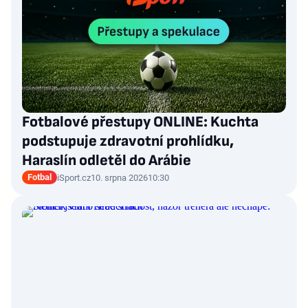
Fotbalové přestupy ONLINE: Kuchta
podstupuje zdravotní prohlídku,
Haraslín odletěl do Arábie
Fotbal
iSport.cz
10. srpna 2026
10:30