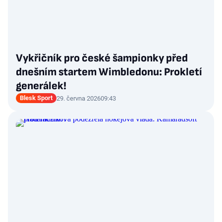
Vykřičník pro české šampionky před
dnešním startem Wimbledonu: Prokletí
generálek!
Blesk Sport
29. června 2026
09:43