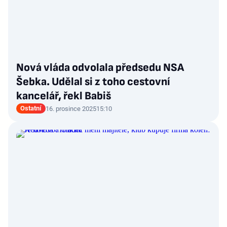
Nová vláda odvolala předsedu NSA
Šebka. Udělal si z toho cestovní
kancelář, řekl Babiš
Ostatní
16. prosince 2025
15:10