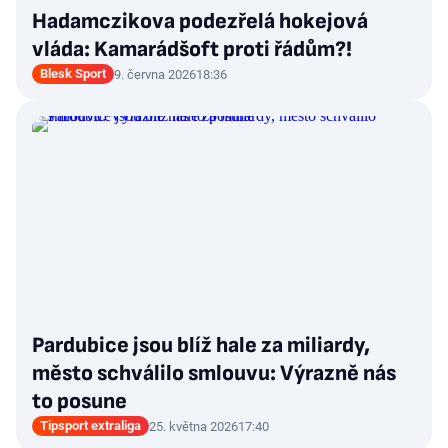
Hadamczikova podezřelá hokejová
vláda: Kamarádšoft proti řádům?!
Blesk Sport
9. června 2026
18:36
Pardubice jsou blíž hale za miliardy,
město schválilo smlouvu: Výrazně nás
to posune
Tipsport extraliga
25. května 2026
17:40