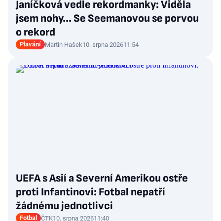
Janíčková vedle rekordmanky: Viděla
jsem nohy... Se Seemanovou se porvou
o rekord
Plavání
Martin Hašek
10. srpna 2026
11:54
UEFA s Asií a Severní Amerikou ostře
proti Infantinovi: Fotbal nepatří
žádnému jednotlivci
Fotbal
ČTK
10. srpna 2026
11:40