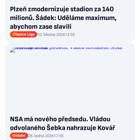
Plzeň zmodernizuje stadion za 140
milionů. Šádek: Uděláme maximum,
abychom zase slavili
Chance Liga
10. března 2026
13:55
NSA má nového předsedu. Vládou
odvolaného Šebka nahrazuje Kovář
Ostatní
26. ledna 2026
17:55