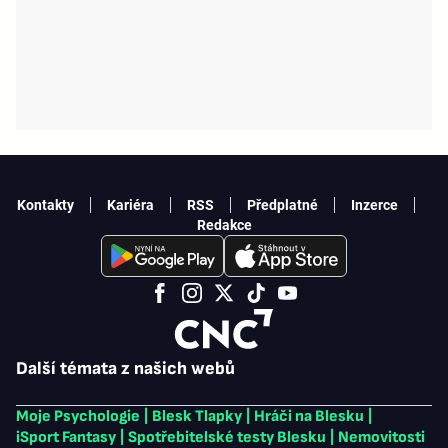
Kontakty
Kariéra
RSS
Předplatné
Inzerce
Redakce
Další témata z našich webů
Moje Psychologie
|
Blesk Tlapky
|
Hráči na Blesku
|
iSport Fantasy
|
Spotřebitelské testy Blesku
|
Nemovitosti