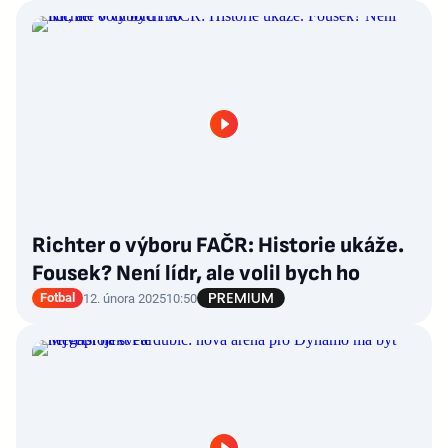
Richter o výboru FAČR: Historie ukáže.
Fousek? Není lídr, ale volil bych ho
Fotbal
12. února 2025
10:50