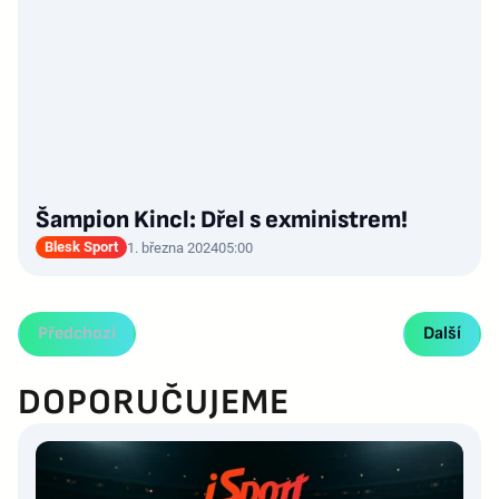
Šampion Kincl: Dřel s exministrem!
Blesk Sport
1. března 2024
05:00
Předchozí
Další
DOPORUČUJEME