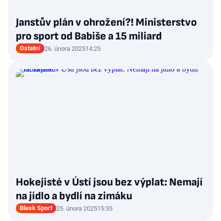
Janstův plán v ohrožení?! Ministerstvo
pro sport od Babiše a 15 miliard
Ostatní
26. února 2025
14:25
Hokejisté v Ústí jsou bez výplat: Nemají
na jídlo a bydlí na zimáku
Blesk Sport
25. února 2025
15:35