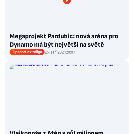
Megaprojekt Pardubic: nová aréna pro
Dynamo má být největší na světě
Tipsport extraliga
26. září 2024
20:07
Vlajkonoše z Atén s půl milionem