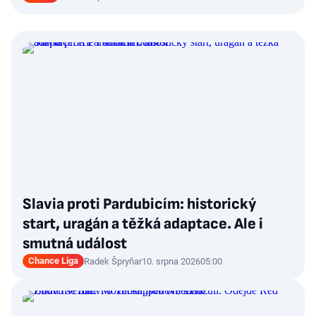
Slavia proti Pardubicím: historický
start, uragán a těžká adaptace. Ale i
smutná událost
Chance Liga
Radek Špryňar
10. srpna 2026
05:00