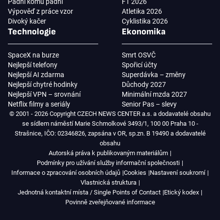
Padni komu padni
F1 2026
Výpověď z práce vzor
Atletika 2026
Divoký kačer
Cyklistika 2026
Technologie
Ekonomika
SpaceX na burze
Smrt OSVČ
Nejlepší telefony
Spořicí účty
Nejlepší AI zdarma
Superdávka – změny
Nejlepší chytré hodinky
Důchody 2027
Nejlepší VPN – srovnání
Minimální mzda 2027
Netflix filmy a seriály
Senior Pas – slevy
© 2001 - 2026 Copyright CZECH NEWS CENTER a.s. a dodavatelé obsahu
se sídlem náměstí Marie Schmolkové 3493/1, 100 00 Praha 10 -
Strašnice, IČO: 02346826, zapsána v OR, sp.zn. B 19490 a dodavatelé
obsahu
Autorská práva k publikovaným materiálům
Podmínky pro užívání služby informační společnosti
Informace o zpracování osobních údajů
Cookies
Nastavení soukromí
Vlastnická struktura
Jednotná kontaktní místa / Single Points of Contact
Etický kodex
Povinně zveřejňované informace