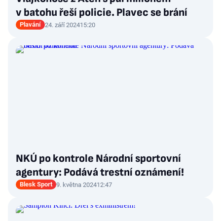
v batohu řeší policie. Plavec se brání
Plavání
24. září 2024
15:20
NKÚ po kontrole Národní sportovní
agentury: Podává trestní oznámení!
Blesk Sport
9. května 2024
12:47