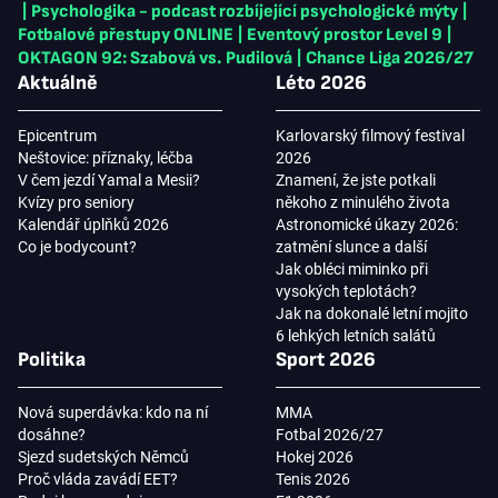
|
Psychologika - podcast rozbíjející psychologické mýty
|
Fotbalové přestupy ONLINE
|
Eventový prostor Level 9
|
OKTAGON 92: Szabová vs. Pudilová
|
Chance Liga 2026/27
Aktuálně
Léto 2026
Epicentrum
Karlovarský filmový festival
Neštovice: příznaky, léčba
2026
V čem jezdí Yamal a Mesii?
Znamení, že jste potkali
Kvízy pro seniory
někoho z minulého života
Kalendář úplňků 2026
Astronomické úkazy 2026:
Co je bodycount?
zatmění slunce a další
Jak obléci miminko při
vysokých teplotách?
Jak na dokonalé letní mojito
6 lehkých letních salátů
Politika
Sport 2026
Nová superdávka: kdo na ní
MMA
dosáhne?
Fotbal 2026/27
Sjezd sudetských Němců
Hokej 2026
Proč vláda zavádí EET?
Tenis 2026