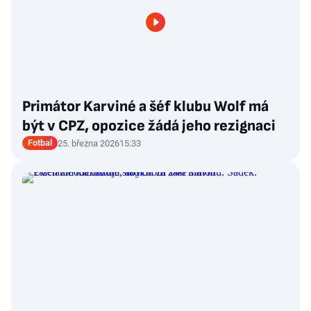
Primátor Karviné a šéf klubu Wolf má
být v CPZ, opozice žádá jeho rezignaci
Fotbal
25. března 2026
15:33