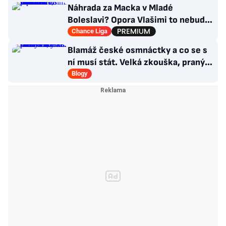
Náhrada za Macka v Mladé
Boleslavi? Opora Vlašimi to nebude,
přichází záložník Baníku
Chance Liga
Blamáž české osmnáctky a co se s
ní musí stát. Velká zkouška, pranýř
není na místě
Blogy