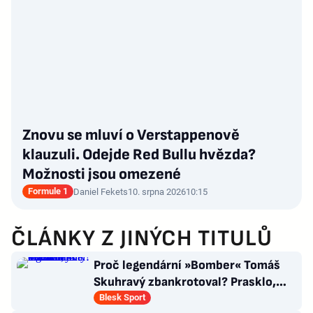
Znovu se mluví o Verstappenově
klauzuli. Odejde Red Bullu hvězda?
Možnosti jsou omezené
Formule 1
Daniel Fekets
10. srpna 2026
10:15
ČLÁNKY Z JINÝCH TITULŮ
Proč legendární »Bomber« Tomáš
Skuhravý zbankrotoval? Prasklo,
kde dluží miliony!
Blesk Sport