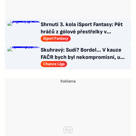
Shrnutí 3. kola iSport Fantasy: Pět
hráčů z gólové přestřelky v
Teplicích v ideální sestavě
iSport Fantasy
Skuhravý: Sudí? Bordel... V kauze
FAČR bych byl nekompromisní, u
Davida Látala taky!
Chance Liga