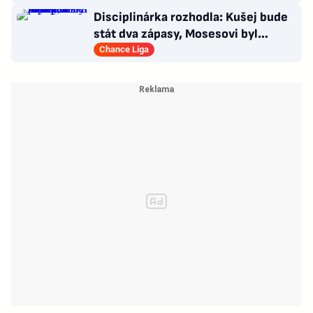
Disciplinárka rozhodla: Kušej bude
stát dva zápasy, Mosesovi byl
prominut zbytek trestu
Chance Liga