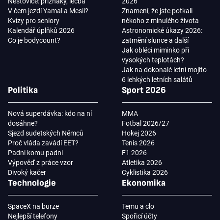
Neštovice: příznaky, léčba
2026
V čem jezdí Yamal a Mesii?
Znamení, že jste potkali
Kvízy pro seniory
někoho z minulého života
Kalendář úplňků 2026
Astronomické úkazy 2026:
Co je bodycount?
zatmění slunce a další
Jak obléci miminko při
vysokých teplotách?
Jak na dokonalé letní mojito
6 lehkých letních salátů
Politika
Sport 2026
Nová superdávka: kdo na ní
MMA
dosáhne?
Fotbal 2026/27
Sjezd sudetských Němců
Hokej 2026
Proč vláda zavádí EET?
Tenis 2026
Padni komu padni
F1 2026
Výpověď z práce vzor
Atletika 2026
Divoký kačer
Cyklistika 2026
Technologie
Ekonomika
SpaceX na burze
Temu a clo
Nejlepší telefony
Spořicí účty