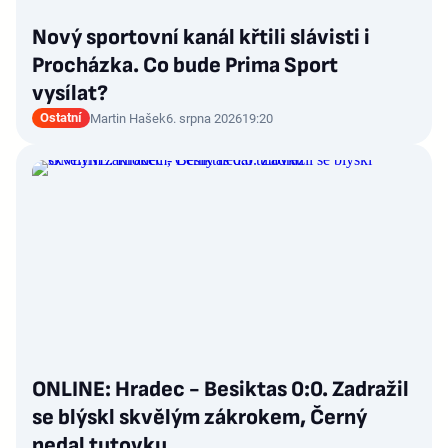
Nový sportovní kanál křtili slávisti i
Procházka. Co bude Prima Sport
vysílat?
Ostatní
Martin Hašek
6. srpna 2026
19:20
ONLINE: Hradec - Besiktas 0:0. Zadražil
se blýskl skvělým zákrokem, Černý
nedal tutovku