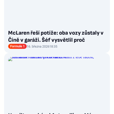
McLaren řeší potíže: oba vozy zůstaly v
Číně v garáži. Šéf vysvětlil proč
Formule 1
16. března 2026
18:35