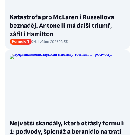
Katastrofa pro McLaren i Russellova
beznaděj. Antonelli má další triumf,
zářil i Hamilton
Formule 1
24. května 2026
23:55
Největší skandály, které otřásly formulí
1: podvody, špionáž a beranidlo na trati