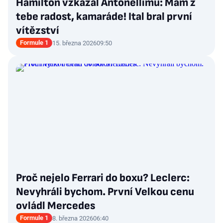
Hamilton vzkázal Antonellimu: Mám z
tebe radost, kamaráde! Ital bral první
vítězství
Formule 1
15. března 2026
09:50
Proč nejelo Ferrari do boxu? Leclerc:
Nevyhráli bychom. První Velkou cenu
ovládl Mercedes
Formule 1
8. března 2026
06:40