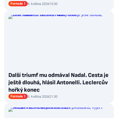
Formule 1
9. května 2026
15:30
Další triumf mu odmával Nadal. Cesta je
ještě dlouhá, hlásil Antonelli. Leclercův
hořký konec
Formule 1
3. května 2026
21:30