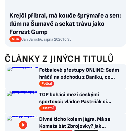
Krejčí přibral, má kouče šprýmaře a sen:
dům na Šumavě a sekat trávu jako
Forrest Gump
NBA
Jan Jaroch
6. srpna 2026
16:35
ČLÁNKY Z JINÝCH TITULŮ
Fotbalové přestupy ONLINE: Sedm
hráčů na odchodu z Baníku, co
situace kolem Nombila?
Fotbal
TOP boháči mezi českými
sportovci: vládce Pastrňák si
pohoršil, překvapil „nejotravnější“
Ostatní
hráč
Divné ticho kolem Jágra. Má se
Kometa bát Zbrojovky? Jak