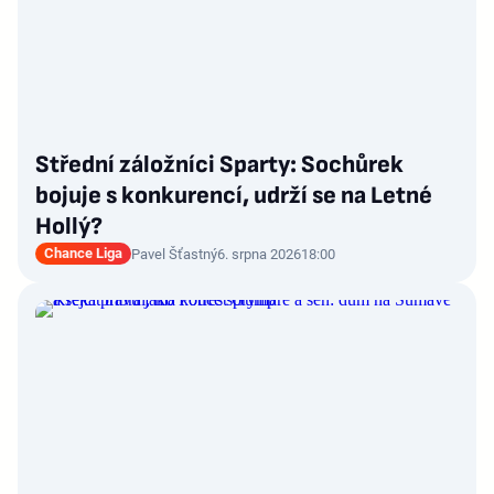
Střední záložníci Sparty: Sochůrek
bojuje s konkurencí, udrží se na Letné
Hollý?
Chance Liga
Pavel Šťastný
6. srpna 2026
18:00