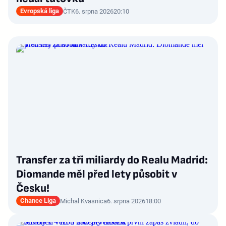
Evropská liga
ČTK
6. srpna 2026
20:10
Transfer za tři miliardy do Realu Madrid:
Diomande měl před lety působit v
Česku!
Chance Liga
Michal Kvasnica
6. srpna 2026
18:00