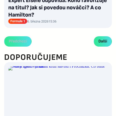
Expert Eisele odpovídá: Koho favorizuje
na titul? Jak si povedou nováčci? A co
Hamilton?
Formule 1
6. března 2026
15:36
Předchozí
Další
DOPORUČUJEME