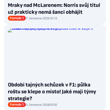
Mraky nad McLarenem: Norris svůj titul
už prakticky nemá šanci obhájit
Formule 1
7. července 2026
18:15
Období tajných schůzek v F1: půlka
roštu se klepe o místo! Jaké mají týmy
strategie?
Formule 1
3. července 2026
05:00