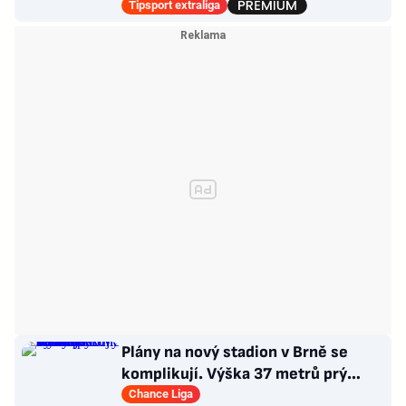
poskládat Pardubice
Tipsport extraliga
Plány na nový stadion v Brně se
komplikují. Výška 37 metrů prý
narušuje výhled na centrum
Chance Liga