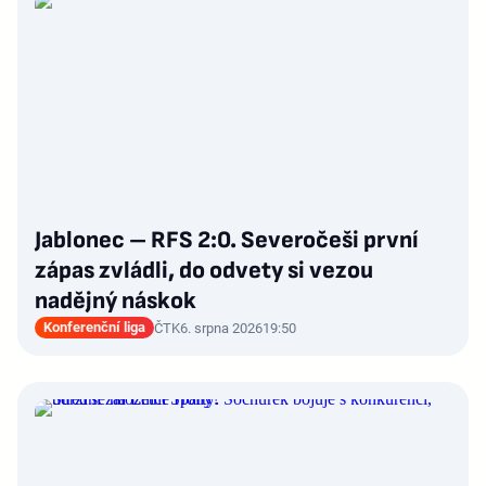
Jablonec – RFS 2:0. Severočeši první
zápas zvládli, do odvety si vezou
nadějný náskok
Konferenční liga
ČTK
6. srpna 2026
19:50